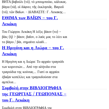
ΒΗΤΑ:βαβούλι (τὸ), τὸ μπουμπούκι, κάλυκας.
βάγια (τὰ), οἱ δάφνες τῆς ἐκκλησιᾶς. Βαγιοῦ
(τὸ), τῶν Βαΐων. - ΔΙΑΒΑΣΤΕ: Γ. Λεκακης...
ΕΘΙΜΑ των ΒΑΪΩΝ – του Γ.
Λεκάκη
Του Γιώργου Λεκάκη Η λέξις βάιον (το) –
βάις (ἡ) > βάιον, βαΐον, ο λαός μας το λέει και
το βάγιο / βάι, σημαίνει κλαδί...
Η Ηριγόνη και η Aιώρα – του Γ.
Λεκάκη
Η Ηριγόνη και η Aιώρα: Το αρχαίο τραγούδι
των κοριτσιών… Από την αλήτιδα στα
τραγούδια της κούνιας… Γιατί οι αρχαίοι
έβαζαν κοπέλλες και τραγουδούσαν στα
αμπέλια...
Συμβολή στην ΒΙΒΛΙΟΓΡΑΦΙΑ
της ΓΕΩΡΓΙΑΣ / ΓΕΩΠΟΝΙΑΣ –
του Γ. Λεκάκη
Συμβολή στην ΒΙΒΛΙΟΓΡΑΦΙΑ της