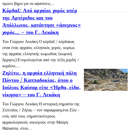
πρώτο βήμα για να αφανίσεις...
Κόρδαξ: Από αρχαίος χορός υπέρ
της Αρτέμιδος και του
Απόλλωνος, κατάντησε «άσεμνος»
χορός… – του Γ. Λεκάκη
Του Γιώργου Λεκάκη Ο κόρδαξ / κόρδακας
είναι ένας αρχαίος ελληνικός χορός, κυρίως
της αρχαίας ελληνικής κωμωδίας (κωμικὴ
ὄρχησις).Ετυμολογείται από την λέξη χορδή >
κορδόνι,...
Ζηλίτις, η αρχαία ελληνική πόλη
Πόντου / Καππαδοκίας, όπου ο
Ιούλιος Καίσαρ είπε «Ήρθα, είδα,
νίκησα» – του Γ. Λεκάκη
Του Γιώργου Λεκάκη Η ιστορική σημασία της
Ζιλίτιδος / Ζήλας – νυν παραφρασμένα Ζίλε -
ενός από τους σημαντικότερους
αρχαιολογικούς οικισμούς στην Μαύρη
Θάλασσα, στον...