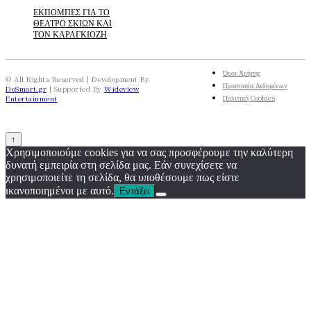
ΕΚΠΟΜΠΕΣ ΓΙΑ ΤΟ
ΘΕΑΤΡΟ ΣΚΙΩΝ ΚΑΙ
ΤΟΝ ΚΑΡΑΓΚΙΟΖΗ
Όροι Χρήσης
© All Rights Reserved | Development By
Προστασία Δεδομένων
DoSmart.gr
| Supported By
Wideview
Πολιτική Cookies
Entertainment
↑
Χρησιμοποιούμε cookies για να σας προσφέρουμε την καλύτερη
δυνατή εμπειρία στη σελίδα μας. Εάν συνεχίσετε να
χρησιμοποιείτε τη σελίδα, θα υποθέσουμε πως είστε
ικανοποιημένοι με αυτό.
Εντάξει