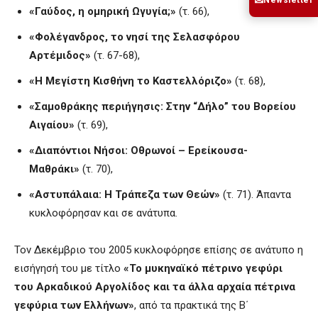
✉
«Γαύδος, η ομηρική Ωγυγία;»
(τ. 66),
«Φολέγανδρος, το νησί της Σελασφόρου
Αρτέμιδος»
(τ. 67-68),
«Η Μεγίστη Κισθήνη το Καστελλόριζο»
(τ. 68),
«Σαμοθράκης περιήγησις: Στην “Δήλο” του Βορείου
Αιγαίου»
(τ. 69),
«Διαπόντιοι Νήσοι: Οθρωνοί – Ερείκουσα-
Μαθράκι»
(τ. 70),
«Αστυπάλαια: Η Τράπεζα των Θεών»
(τ. 71). Άπαντα
κυκλοφόρησαν και σε ανάτυπα.
Τον Δεκέμβριο του 2005 κυκλοφόρησε επίσης σε ανάτυπο η
εισήγησή του με τίτλο
«Το μυκηναϊκό πέτρινο γεφύρι
του Αρκαδικού Αργολίδος και τα άλλα αρχαία πέτρινα
γεφύρια των Ελλήνων»
, από τα πρακτικά της Β΄