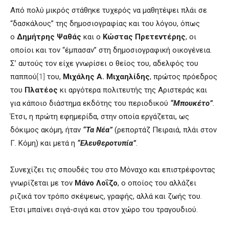
Από πολύ μικρός στάθηκε τυχερός να μαθητέψει πλάι σε
“δασκάλους” της δημοσιογραφίας και του λόγου, όπως
ο
Δημήτρης Ψαθάς
και ο
Κώστας Πρετεντέρης
, οι
οποίοι και τον “έμπασαν” στη δημοσιογραφική οικογένεια.
Σ’ αυτούς τον είχε γνωρίσει ο θείος του, αδελφός του
παππού
[1]
του,
Μιχάλης Α. Μιχαηλίδης
, πρώτος πρόεδρος
του
Πλατέος
κι αργότερα πολιτευτής της Αριστεράς και
για κάποιο διάστημα εκδότης του περιοδικού
“Μπουκέτο”
.
Έτσι, η πρώτη εφημερίδα, στην οποία εργάζεται, ως
δόκιμος ακόμη, ήταν
“Τα Νέα”
(ρεπορτάζ Πειραιά, πλάι στον
Γ. Κόμη) και μετά η
“Ελευθεροτυπία”
.
Συνεχίζει τις σπουδές του στο Μόναχο και επιστρέφοντας
γνωρίζεται με τον
Μάνο Λοΐζο
, ο οποίος του αλλάζει
ριζικά τον τρόπο σκέψεως, γραφής, αλλά και ζωής του.
Έτσι μπαίνει σιγά-σιγά και στον χώρο του τραγουδιού.