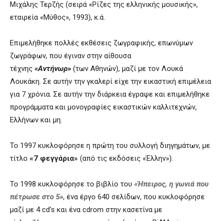
Μιχάλης Τερζής (σειρά «Ρίζες της ελληνικής μουσικής»,
εταιρεία «Μύθος», 1993), κ.ά.
Επιμελήθηκε πολλές εκθέσεις ζωγραφικής, επωνύμων
ζωγράφων, που έγιναν στην αίθουσα
τέχνης
«Αντήνωρ»
(των Αθηνών), μαζί με τον Λουκά
Λουκάκη. Σε αυτήν την γκαλερί είχε την εικαστική επιμέλεια
για 7 χρόνια. Σε αυτήν την διάρκεια έγραψε και επιμελήθηκε
προγράμματα και μονογραφίες εικαστικών καλλιτεχνών,
Ελλήνων και μη.
Το 1997 κυκλοφόρησε η πρώτη του συλλογή διηγημάτων, με
τίτλο
«7 φεγγάρια»
(από τις εκδόσεις «Έλλην»).
Το 1998 κυκλοφόρησε το βιβλίο του
«Ήπειρος, η γωνιά που
πέτρωσε στο 5»
, ένα έργο 640 σελίδων, που κυκλοφόρησε
μαζί με 4 cd’s και ένα cdrom στην κασετίνα με