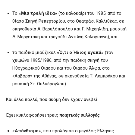
Το
«Μια τρελή ιδέα»
(το καλοκαίρι του 1985, από το
θίασο Σκηνή Ρεπερτορίου, στο Θεατράκι Καλλιθέας, σε
σκηνοθεσία Α. Βαρελόπουλου και Γ. Μιχαηλίδη, μουσική
Δ. Μαργετάκη και τραγούδι Αντώνη Καλογιάννη), και
το παιδικό μιούζικαλ
«Ό,τι ο Ήλιος αγαπά»
(τον
χειμώνα 1985/1986, από την παιδική σκηνή του
Ηθογραφικού Θιάσου και του Θιάσου Άλφα, στο
«Ααβόρα» της Αθήνας, σε σκηνοθεσία Τ. Λαμπράκου και
μουσική Στ. Ουλκέρογλου).
Και άλλα πολλά, που ακόμη δεν έχουν ανεβεί.
Έχει κυκλοφορήσει τρεις
ποιητικές συλλογές
:
«Απάνθισμα»
, που προλόγισε ο μεγάλος Έλληνας