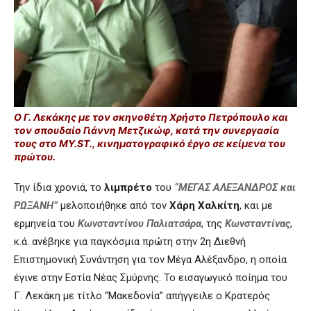
Ο Γ. Λεκάκης με τον σκηνοθέτη Χρήστο Πετρόπουλο και
τον σπουδαίο Γιάννη Μετζικώφ, κατά την συνεργασία
τους στο MY.ST., κινηματογραφικό έργο σε κείμενα του
πρώτου.
Την ίδια χρονιά, το
λιμπρέτο
του
“ΜΕΓΑΣ ΑΛΕΞΑΝΔΡΟΣ και
ΡΩΞΑΝΗ”
μελοποιήθηκε από τον
Χάρη Χαλκίτη
, και με
ερμηνεία του
Κωνσταντίνου Παλιατσάρα
, της
Κωνσταντίνας
,
κ.ά. ανέβηκε για παγκόσμια πρώτη στην 2η Διεθνή
Επιστημονική Συνάντηση για τον Μέγα Αλέξανδρο, η οποία
έγινε στην Εστία Νέας Σμύρνης. Το εισαγωγικό ποίημα του
Γ. Λεκάκη με τίτλο “Μακεδονία” απήγγειλε ο Κρατερός