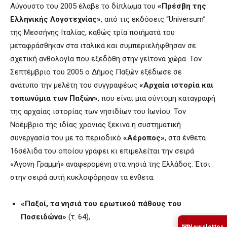
Αύγουστο του 2005 έλαβε το δίπλωμα του
«Πρέσβη της
Ελληνικής Λογοτεχνίας»
, από τις εκδόσεις “Universum”
της Μεσσήνης Ιταλίας, καθώς τρία ποιήματά του
μεταφράσθηκαν στα ιταλικά και συμπεριελήφθησαν σε
σχετική ανθολογία που εξεδόθη στην γείτονα χώρα. Τον
Σεπτέμβριο του 2005
ο Δήμος Παξών
εξέδωσε σε
ανάτυπο
την μελέτη του συγγραφέως
«Αρχαία ιστορία και
τοπωνύμια των Παξών»
, που είναι μια σύντομη καταγραφή
της αρχαίας ιστορίας των νησιδίων του Ιωνίου. Τον
Νοέμβριο της ιδίας χρονιάς ξεκινά η συστηματική
συνεργασία του με το περιοδικό
«Αέροπος»
, στα ένθετα
16σέλιδα του οποίου γράφει κι επιμελείται την σειρά
«Άγονη Γραμμή» αναφερομένη στα νησιά της Ελλάδος. Έτσι
στην σειρά αυτή κυκλοφόρησαν τα ένθετα:
«Παξοί, τα νησιά του ερωτικού πάθους του
Ποσειδώνα»
(τ. 64),
Newsletter