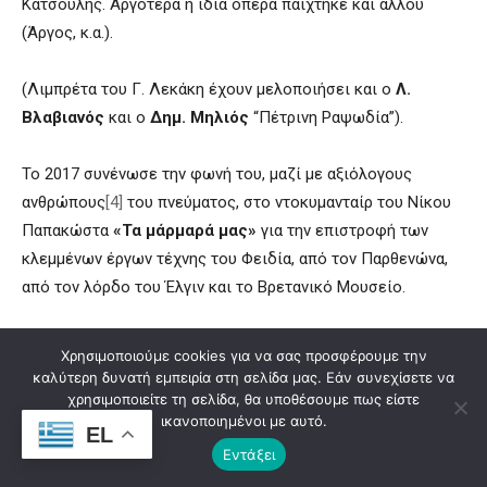
Κατσούλης. Αργότερα η ίδια όπερα παίχτηκε και αλλού
(Άργος, κ.α.).
(Λιμπρέτα του Γ. Λεκάκη έχουν μελοποιήσει και ο
Λ.
Βλαβιανός
και ο
Δημ. Μηλιός
“Πέτρινη Ραψωδία”).
To 2017 συνένωσε την φωνή του, μαζί με αξιόλογους
ανθρώπους
[4]
του πνεύματος, στο ντοκυμανταίρ του Νίκου
Παπακώστα
«Τα μάρμαρά μας»
για την επιστροφή των
κλεμμένων έργων τέχνης του Φειδία, από τον Παρθενώνα,
από τον λόρδο του Έλγιν και το Βρετανικό Μουσείο.
Το 2018 κυκλοφόρησε σε βιβλίο την μαρτυρία-ημερολόγιο
Χρησιμοποιούμε cookies για να σας προσφέρουμε την
του Κωνσταντίνου Αμπατζή, που έζησε ο ίδιος την φρίκη
καλύτερη δυνατή εμπειρία στη σελίδα μας. Εάν συνεχίσετε να
των αμελέ ταμπουρού (ταγμάτων εργασίας) των Τούρκων, με
χρησιμοποιείτε τη σελίδα, θα υποθέσουμε πως είστε
ικανοποιημένοι με αυτό.
τίτλο
«Ένας Βουρλιώτης στα αμελέ ταμπουρού»
(εκδ.
EL
Εντάξει
Τσουκάτου-Ένωσης Βουρλιωτών Μ. Ασίας). –
ΔΕΙΤΕ
την
παρουσίαση του βιβλίου
ΕΔΩ
.