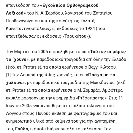
επανέκδοση του
«Εγκολπίου Ορθογραφικού
Λεξικού»
του Ν. Α. Σαράδου, λογιστού του Ζαππείου
Παρθεναγωγείου και της κοινότητος Γαλατά,
Κωνσταντινουπόλεως, α΄ εκδόσεως το 1924 (που
επανεξέδωσαν οι εκδόσεις «Τσουκάτου»).
Τον Μάρτιο του 2005 επιμελήθηκε το cd
«Τούτες οι μέρες
το ΄χουνε»
, με παραδοσιακά τραγούδια απ’ όλην την Ελλάδα
(έκδ. ετ. Protasis), τα οποία ερμήνευσε ο Βαγγ. Κώτσου.
[1]
Την Λαμπρή της ιδίας χρονιάς, το cd
«Πάσχα με τα
χάλκινα»
, με παραδοσιακά τραγούδια της Μακεδονίας, (έκδ.
ετ. Protasis), τα οποία ερμήνευσε ο Μ. Σαμαράς. Αμφότερα
εκυκλοφόρησαν με την εφημερίδα «Ριζοσπάστης». Στις 11
Ιουνίου 2005 εγκαινιάσθηκε στο παλαιό τελωνείο του
Λογγού στους Παξούς έκθεση με φωτογραφίες του και
ενημερωτικό υλικό από κείμενά του για την αγαπημένη
του,
Γαύδο
, η οποία διήρκησε όλο το καλοκαίρι. Τον