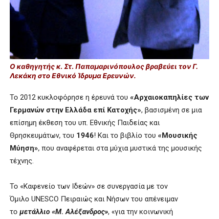
Ο καθηγητής κ. Στ. Παπαμαρινόπουλος βραβεύει τον Γ.
Λεκάκη στο Εθνικό Ίδρυμα Ερευνών.
Το 2012 κυκλοφόρησε η έρευνά του
«Αρχαιοκαπηλίες των
Γερμανών στην Ελλάδα επί Κατοχής»
, βασισμένη σε μια
επίσημη έκθεση του υπ. Εθνικής Παιδείας και
Θρησκευμάτων, του
1946
! Και το βιβλίο του
«Μουσικής
Μύηση»
, που αναφέρεται στα μύχια μυστικά της μουσικής
τέχνης.
Το «Καφενείο των Ιδεών» σε συνεργασία με τον
Όμιλο UNESCO Πειραιώς και Νήσων του απένειμαν
το
μετάλλιο «Μ. Αλέξανδρος»
, «για την κοινωνική