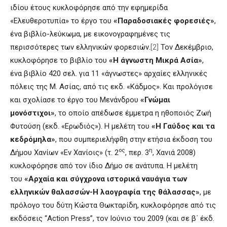
ιδίου έτους
κυκλοφόρησε από την εφημερίδα
«Ελευθεροτυπία» το έργο του
«Παραδοσιακές φορεσιές»
,
ένα βιβλίο-λεύκωμα, με εικονογραφημένες τις
περισσότερες των ελληνικών φορεσιών.
[2]
Τον Δεκέμβριο,
κυκλοφόρησε το βιβλίο του
«Η άγνωστη Μικρά Ασία»
,
ένα βιβλίο 420 σελ. για 11 «άγνωστες» αρχαίες ελληνικές
πόλεις της Μ. Ασίας, από τις εκδ. «Κάδμος». Και προλόγισε
και σχολίασε το έργο του Μενάνδρου
«Γνώμαι
μονόστιχοι»
, το οποίο απέδωσε έμμετρα η ηθοποιός Ζωή
Φυτούση (εκδ. «Ερωδιός»). Η μελέτη του
«Η Γαύδος και τα
κεδρόμηλα»
, που συμπεριελήφθη στην ετήσια έκδοση του
ος
η
Δήμου Χανίων «Εν Χανίοις» (τ. 2
, περ. 3
, Χανιά 2008)
κυκλοφόρησε από τον ίδιο Δήμο σε ανάτυπα. Η μελέτη
του
«Αρχαία και σύγχρονα ιστορικά ναυάγια των
ελληνικών θαλασσών-Η λαογραφία της θάλασσας»
, με
πρόλογο του δύτη Κώστα Θωκταρίδη, κυκλοφόρησε από τις
εκδόσεις “Action Press”, τον Ιούνιο του 2009 (και σε β΄ έκδ.