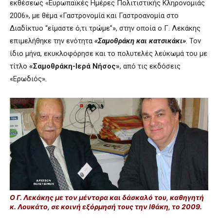
εκθέσεως «Ευρωπαϊκές Ημέρες Πολιτιστικής Κληρονομιάς
2006», με θέμα «Γαστρονομία και Γαστροανομία στο
Διαδίκτυο “είμαστε ό,τι τρώμε”», στην οποία ο Γ. Λεκάκης
επιμελήθηκε την ενότητα
«Σαμοθράκη και κατσικάκι»
. Τον
ίδιο μήνα, εκυκλοφόρησε και το πολυτελές λεύκωμά του με
τίτλο
«Σαμοθράκη-Ιερά Νήσος»
, από τις εκδόσεις
«Ερωδιός».
Ο Γ. Λεκάκης με τον μέντορα και δάσκαλό του, καθηγητή
κ. Λουκάτο, σε κοινή εξόρμησή τους την Ιθάκη, το 2009.