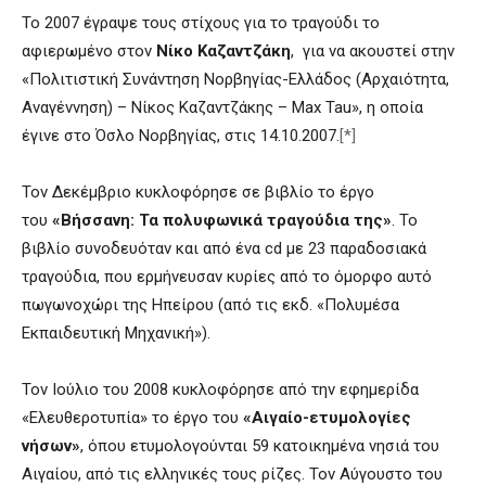
Το 2007 έγραψε τους στίχους για το τραγούδι το
αφιερωμένο στον
Νίκο Καζαντζάκη
, για να ακουστεί στην
«Πολιτιστική Συνάντηση Νορβηγίας-Ελλάδος (Αρχαιότητα,
Αναγέννηση) – Νίκος Καζαντζάκης – Max Tau», η οποία
έγινε στο Όσλο Νορβηγίας, στις 14.10.2007.
[*]
Τον Δεκέμβριο κυκλοφόρησε σε βιβλίο το έργο
του
«Βήσσανη: Τα πολυφωνικά τραγούδια της»
. Το
βιβλίο συνοδευόταν και από ένα cd με 23 παραδοσιακά
τραγούδια, που ερμήνευσαν κυρίες από το όμορφο αυτό
πωγωνοχώρι της Ηπείρου (από τις εκδ. «Πολυμέσα
Εκπαιδευτική Μηχανική»).
Τον Ιούλιο του 2008 κυκλοφόρησε από την εφημερίδα
«Ελευθεροτυπία» το έργο του
«Αιγαίο-ετυμολογίες
νήσων»
, όπου ετυμολογούνται 59 κατοικημένα νησιά του
Αιγαίου, από τις ελληνικές τους ρίζες. Τον Αύγουστο του