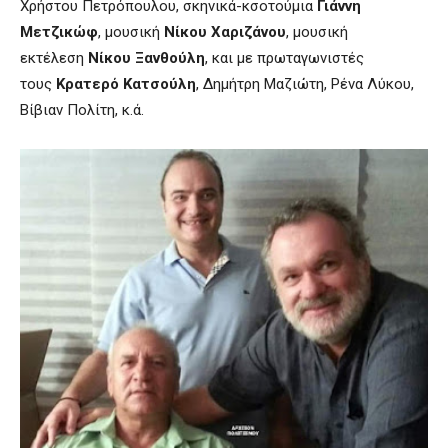
Χρήστου Πετρόπουλου, σκηνικά-κσοτούμια
Γιάννη
Μετζικώφ
, μουσική
Νίκου Χαριζάνου
, μουσική
εκτέλεση
Νίκου Ξανθούλη
, και με πρωταγωνιστές
τους
Κρατερό Κατσούλη
, Δημήτρη Μαζιώτη, Ρένα Λύκου,
Βίβιαν Πολίτη, κ.ά.