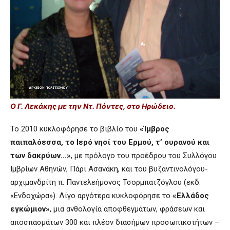
Ο Γ. Λεκάκης με την Ντ. Πόντες, στο Ηρώδειο.
Το 2010 κυκλοφόρησε το βιβλίο του
«Ίμβρος
παιπαλόεσσα, το Ιερό νησί του Ερμού, τ’ ουρανού και
των δακρύων…»
, με πρόλογο του προέδρου του Συλλόγου
Ιμβρίων Αθηνών, Πάρι Ασανάκη, και του βυζαντινολόγου-
αρχιμανδρίτη π. Παντελεήμονος Τσορμπατζόγλου (εκδ.
«Ενδοχώρα»). Λίγο αργότερα κυκλοφόρησε το
«Ελλάδος
εγκώμιον»
, μια ανθολογία αποφθεγμάτων, φράσεων και
αποσπασμάτων 300 και πλέον διασήμων προσωπικοτήτων –