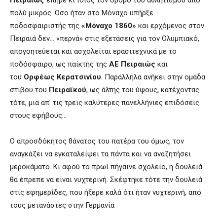
Πειραιώς
επήρε κι ίδιος τον δρόμο του αθλητισμού από
πολύ μικρός. Όσο ήταν στο Μόναχο υπήρξε
ποδοσφαιριστής της
«Μόναχο 1860»
και ερχόμενος στον
Πειραιά δεν… «περνά» στις εξετάσεις για τον Ολυμπιακό,
απογοητεύεται και ασχολείται ερασιτεχνικά με το
ποδόσφαιρο, ως παίκτης της
ΑΕ Πειραιώς
και
του
Ορφέως Κερατσινίου
. Παράλληλα ανήκει στην ομάδα
στίβου του
Πειραϊκού
, ως άλτης του ύψους, κατέχοντας
τότε, μια απ’ τις τρεις καλύτερες πανελλήνιες επιδόσεις
στους εφήβους…
Ο απροσδόκητος θάνατος του πατέρα του όμως, τον
αναγκάζει να εγκαταλείψει τα πάντα και να αναζητήσει
μεροκάματο. Κι αφού το πρωί πήγαινε σχολείο, η δουλειά
θα έπρεπε να είναι νυχτερινή. Σκέφτηκε τότε την δουλειά
στις εφημερίδες, που ήξερε καλά ότι ήταν νυχτερινή, από
τους μετανάστες στην Γερμανία