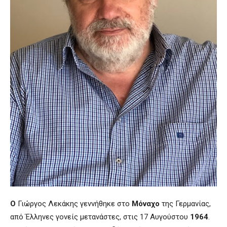
Ο
Γιώργος Λεκάκης γεννήθηκε στο
Μόναχο
της Γερμανίας,
από Έλληνες γονείς μετανάστες, στις 17 Αυγούστου
1964
.