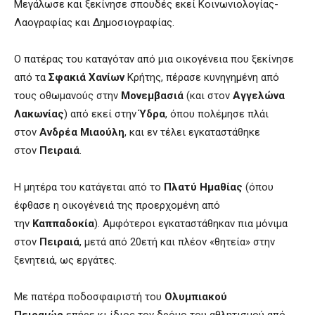
Μεγάλωσε και ξεκίνησε σπουδές εκεί Κοινωνιολογίας-
Λαογραφίας και Δημοσιογραφίας.
Ο πατέρας του καταγόταν από μια οικογένεια που ξεκίνησε
από τα
Σφακιά Χανίων
Κρήτης, πέρασε κυνηγημένη από
τους οθωμανούς στην
Μονεμβασιά
(και στον
Αγγελώνα
Λακωνίας
) από εκεί στην
Ύδρα
, όπου πολέμησε πλάι
στον
Ανδρέα Μιαούλη
, και εν τέλει εγκαταστάθηκε
στον
Πειραιά
.
Η μητέρα του κατάγεται από το
Πλατύ Ημαθίας
(όπου
έφθασε η οικογένειά της προερχομένη από
την
Καππαδοκία
). Αμφότεροι εγκαταστάθηκαν πια μόνιμα
στον
Πειραιά
, μετά από 20ετή και πλέον «θητεία» στην
ξενητειά, ως εργάτες.
Με πατέρα ποδοσφαιριστή του
Ολυμπιακού