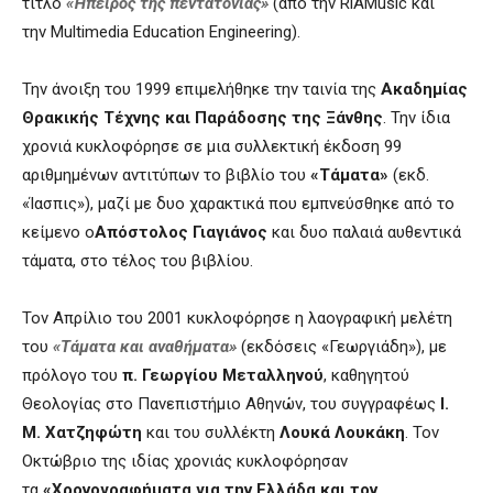
τίτλο
«Ήπειρος της πεντατονίας»
(από την RiAMusic και
την Multimedia Education Engineering).
Την άνοιξη του 1999 επιμελήθηκε την ταινία της
Ακαδημίας
Θρακικής Τέχνης και Παράδοσης της Ξάνθης
. Την ίδια
χρονιά κυκλοφόρησε σε μια συλλεκτική έκδοση 99
αριθμημένων αντιτύπων το βιβλίο του
«Τάματα»
(εκδ.
«Ίασπις»), μαζί με δυο χαρακτικά που εμπνεύσθηκε από το
κείμενο ο
Απόστολος Γιαγιάνος
και δυο παλαιά αυθεντικά
τάματα, στο τέλος του βιβλίου.
Τον Απρίλιο του 2001 κυκλοφόρησε η λαογραφική μελέτη
του
«Τάματα και αναθήματα»
(εκδόσεις «Γεωργιάδη»), με
πρόλογο του
π. Γεωργίου Μεταλληνού
, καθηγητού
Θεολογίας στο Πανεπιστήμιο Αθηνών, του συγγραφέως
Ι.
Μ. Χατζηφώτη
και του συλλέκτη
Λουκά Λουκάκη
. Τον
Οκτώβριο της ιδίας χρονιάς κυκλοφόρησαν
τα
«Χρονογραφήματα για την Ελλάδα και τον