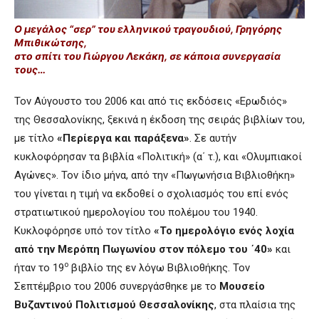
Ο μεγάλος “σερ” του ελληνικού τραγουδιού, Γρηγόρης
Μπιθικώτσης,
στο σπίτι του Γιώργου Λεκάκη, σε κάποια συνεργασία
τους…
Τον Αύγουστο του 2006 και από τις εκδόσεις «Ερωδιός»
της Θεσσαλονίκης, ξεκινά η έκδοση της σειράς βιβλίων του,
με τίτλο
«Περίεργα και παράξενα»
. Σε αυτήν
κυκλοφόρησαν τα βιβλία «Πολιτική» (α΄ τ.), και «Ολυμπιακοί
Αγώνες». Τον ίδιο μήνα, από την «Πωγωνήσια Βιβλιοθήκη»
του γίνεται η τιμή να εκδοθεί ο σχολιασμός του επί ενός
στρατιωτικού ημερολογίου του πολέμου του 1940.
Κυκλοφόρησε υπό τον τίτλο
«Το ημερολόγιο ενός λοχία
από την Μερόπη Πωγωνίου στον πόλεμο του ΄40»
και
ο
ήταν το 19
βιβλίο της εν λόγω Βιβλιοθήκης. Τον
Σεπτέμβριο του 2006 συνεργάσθηκε με το
Μουσείο
Βυζαντινού Πολιτισμού Θεσσαλονίκης
, στα πλαίσια της