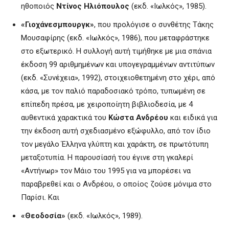
ηθοποιός
Ντίνος Ηλιόπουλος
(εκδ. «Ιωλκός», 1985).
«Γιοχάνεσμπουργκ»
, που προλόγισε ο συνθέτης Τάκης
Μουσαφίρης (εκδ. «Ιωλκός», 1986), που μεταφράστηκε
στο εξωτερικό. Η συλλογή αυτή τιμήθηκε με μια σπάνια
έκδοση 99 αριθμημένων και υπογεγραμμένων αντιτύπων
(εκδ. «Συνέχεια», 1992), στοιχειοθετημένη στο χέρι, από
κάσα, με τον παλιό παραδοσιακό τρόπο, τυπωμένη σε
επίπεδη πρέσα, με χειροποίητη βιβλιοδεσία, με 4
αυθεντικά χαρακτικά του
Κώστα Ανδρέου
και ειδικά για
την έκδοση αυτή σχεδιασμένο εξώφυλλο, από τον ίδιο
τον μεγάλο Έλληνα γλύπτη και χαράκτη, σε πρωτότυπη
μεταξοτυπία. Η παρουσίασή του έγινε στη γκαλερί
«Αντήνωρ» τον Μάιο του 1995 για να μπορέσει να
παραβρεθεί και ο Ανδρέου, ο οποίος ζούσε μόνιμα στο
Παρίσι. Και
«Θεοδοσία»
(εκδ. «Ιωλκός», 1989).