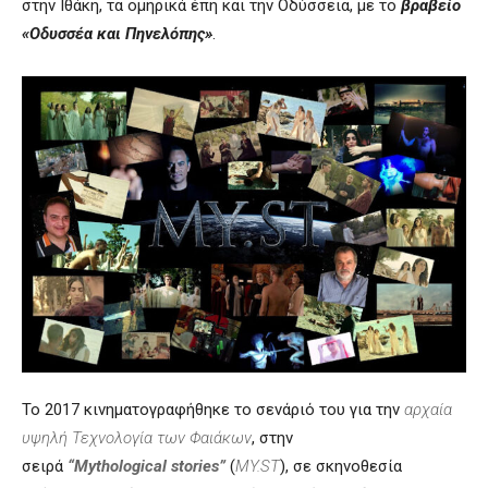
στην Ιθάκη, τα ομηρικά έπη και την Οδύσσεια, με το
βραβείο
«Οδυσσέα και Πηνελόπης»
.
Το 2017 κινηματογραφήθηκε το σενάριό του για την
αρχαία
υψηλή Τεχνολογία των Φαιάκων
, στην
σειρά
“
Mythological stories
”
(
MY.ST
), σε σκηνοθεσία