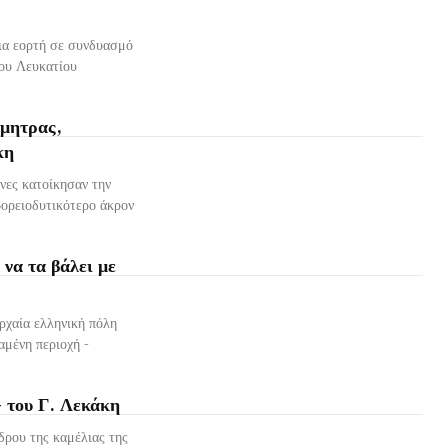
ια εορτή σε συνδυασμό
του Λευκατίου
ήμητρας,
κη
νες κατοίκησαν την
βορειοδυτικότερο άκρον
να τα βάλει με
χαία ελληνική πόλη
– του Γ. Λεκάκη
δρου της καμέλιας της