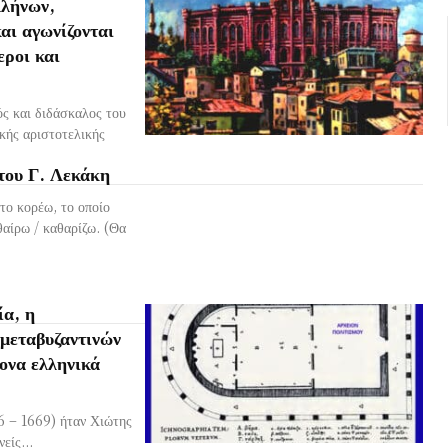
λλήνων,
αι αγωνίζονται
εροι και
ς και διδάσκαλος του
κής αριστοτελικής
του Γ. Λεκάκη
το κορέω, το οποίο
θαίρω / καθαρίζω. (Θα
ία, η
 μεταβυζαντινών
ονα ελληνικά
6 – 1669) ήταν Χιώτης
είς...