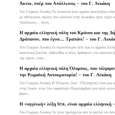
Άκτιο, υπέρ του Απόλλωνος – του Γ. Λεκάκη
Του Γιώργου Λεκάκη Τα Λευκάτια ήταν αρχαία πανελλήνια ετήσ
με αθλητικούς αγώνες που γίνονταν στην Λευκάδα, προς τιμήν 
Απόλλωνος… Αυτή...
Η αρχαία ελληνική πόλη του Κρόνου και της Δ
Δράπανον, που έγινε… Τραπάνι! – του Γ. Λεκά
Του Γιώργου Λεκάκη Οι περισσότεροι λένε πως οι αρχαίοι Έλλη
ανατολική Σικελία. Λάθος!Και η πόλις Δράπανον, στο απώτατο 
της νήσου, είναι...
Η αρχαία ελληνική πόλη Όλυμπος, που τόλμησε 
την Ρωμαϊκή Αυτοκρατορία! – του Γ. Λεκάκη
Του Γιώργου Λεκάκη Η Ὄλύμπος (λατ.: Olympus) είναι μια αρ
στην Λυκία, στον 36ο παράλληλο Περιελάμβανε μια πολύ εκτεταμένη περιοχή -
βάσει...
Η «αγγλική» λέξη tea, είναι αρχαία ελληνική 
Του Γιώργου Λεκάκη Το τέιον προέρχεται από τα φύλλα του δέν