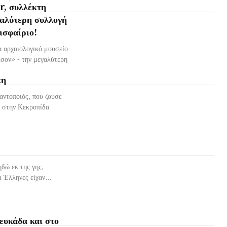
r, συλλέκτη
γαλύτερη συλλογή
ισφαίριο!
 αρχαιολογικό μουσείο
λσον» - την μεγαλύτερη
κη
αντοποιός, που ζούσε
ε στην Κεκροπίδα
δώ εκ της γης,
 Έλληνες είχαν...
ευκάδα και στο