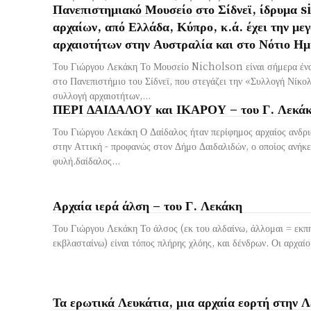
Πανεπιστημιακό Μουσείο στο Σίδνεϊ, ίδρυμα si
αρχαίων, από Ελλάδα, Κύπρο, κ.ά. έχει την με
αρχαιοτήτων στην Αυστραλία και στο Νότιο Ημ
Του Γιώργου Λεκάκη Το Μουσείο Nicholson είναι σήμερα ένα
στο Πανεπιστήμιο του Σίδνεϊ, που στεγάζει την «Συλλογή Νίκο
συλλογή αρχαιοτήτων,...
ΠΕΡΙ ΔΑΙΔΑΛΟΥ και ΙΚΑΡΟΥ – του Γ. Λεκά
Του Γιώργου Λεκάκη Ο Δαίδαλος ήταν περίφημος αρχαίος ανδρι
στην Αττική - προφανώς στον Δήμο Δαιδαλιδών, ο οποίος ανήκ
φυλή.δαίδαλος...
Αρχαία ιερά άλση – του Γ. Λεκάκη
Του Γιώργου Λεκάκη Το άλσος (εκ του αλδαίνω, άλλομαι = εκπη
εκβλασταίνω) είναι τόπος πλήρης χλόης, και δένδρων. Οι αρχαίοι
Τα ερωτικά Λευκάτια, μια αρχαία εορτή στην Λ