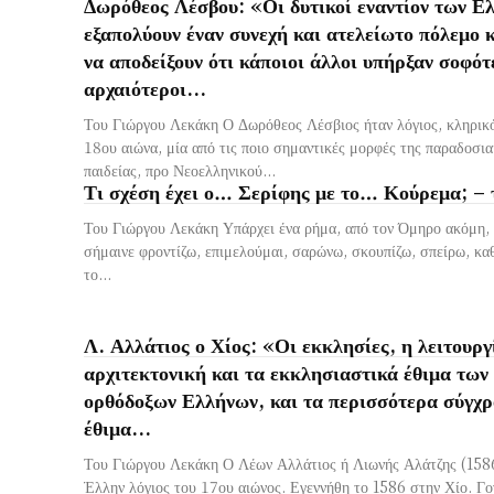
Δωρόθεος Λέσβου: «Οι δυτικοί εναντίον των Ε
εξαπολύουν έναν συνεχή και ατελείωτο πόλεμο κ
να αποδείξουν ότι κάποιοι άλλοι υπήρξαν σοφότ
αρχαιότεροι...
Του Γιώργου Λεκάκη Ο Δωρόθεος Λέσβιος ήταν λόγιος, κληρικό
18ου αιώνα, μία από τις ποιο σημαντικές μορφές της παραδοσια
παιδείας, προ Νεοελληνικού...
Τι σχέση έχει ο… Σερίφης με το… Κούρεμα; – 
Του Γιώργου Λεκάκη Υπάρχει ένα ρήμα, από τον Όμηρο ακόμη, 
σήμαινε φροντίζω, επιμελούμαι, σαρώνω, σκουπίζω, σπείρω, κα
το...
Λ. Αλλάτιος ο Χίος: «Οι εκκλησίες, η λειτουργ
αρχιτεκτονική και τα εκκλησιαστικά έθιμα των
ορθόδοξων Ελλήνων, και τα περισσότερα σύγχρ
έθιμα...
Του Γιώργου Λεκάκη Ο Λέων Αλλάτιος ή Λιωνής Αλάτζης (158
Έλλην λόγιος του 17ου αιώνος. Εγεννήθη το 1586 στην Χίο. Γον