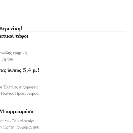
Βερενίκη!
ατικοί τάφοι
ραχώδης ερημική
"Γη του...
ας ύψους 5,4 μ.!
οι Έλληνες συγγραφείς
 Πλίνιος Πρεσβύτερος,
ο Μπαρμπαρόσα
ουλου Το καλοκαίρι
ην Κρήτη. Θυμάμαι που