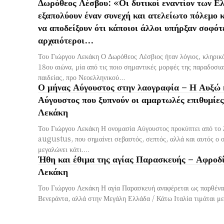
Δωρόθεος Λέσβου: «Οι δυτικοί εναντίον των Ε
εξαπολύουν έναν συνεχή και ατελείωτο πόλεμο κ
να αποδείξουν ότι κάποιοι άλλοι υπήρξαν σοφότ
αρχαιότεροι...
Του Γιώργου Λεκάκη Ο Δωρόθεος Λέσβιος ήταν λόγιος, κληρικό
18ου αιώνα, μία από τις ποιο σημαντικές μορφές της παραδοσια
παιδείας, προ Νεοελληνικού...
Ο μήνας Αύγουστος στην λαογραφία – Η Αυξώ κ
Αύγουστος που ξυπνούν οι αμαρτωλές επιθυμίες
Λεκάκη
Του Γιώργου Λεκάκη Η ονομασία Αύγουστος προκύπτει από το
augustus, που σημαίνει σεβαστός, σεπτός, αλλά και αυτός ο ο
μεγαλώνει κάτι....
Ήθη και έθιμα της αγίας Παρασκευής – Αφροδί
Λεκάκη
Του Γιώργου Λεκάκη Η αγία Παρασκευή αναφέρεται ως παρθένα
Βενεράντα, αλλά στην Μεγάλη Ελλάδα / Κάτω Ιταλία τιμάται με