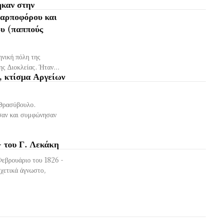
ηκαν στην
Καρποφόρου και
ου (παππούς
νική πόλη της
ης Διοκλείας. Ήταν...
, κτίσμα Αργείων
 Θρασύβουλο.
σαν και συμφώνησαν
– του Γ. Λεκάκη
Φεβρουάριο του 1826 -
σχετικά άγνωστο,