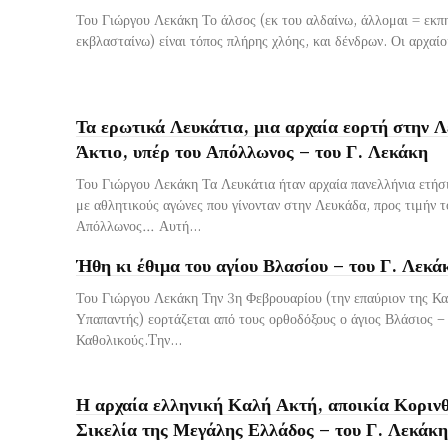
Του Γιώργου Λεκάκη Το άλσος (εκ του αλδαίνω, άλλομαι = εκπη
εκβλασταίνω) είναι τόπος πλήρης χλόης, και δένδρων. Οι αρχαίοι
Τα ερωτικά Λευκάτια, μια αρχαία εορτή στην Λ
Άκτιο, υπέρ του Απόλλωνος – του Γ. Λεκάκη
Του Γιώργου Λεκάκη Τα Λευκάτια ήταν αρχαία πανελλήνια ετήσ
με αθλητικούς αγώνες που γίνονταν στην Λευκάδα, προς τιμήν 
Απόλλωνος… Αυτή...
Ήθη κι έθιμα του αγίου Βλασίου – του Γ. Λεκά
Του Γιώργου Λεκάκη Την 3η Φεβρουαρίου (την επαύριον της Κα
Υπαπαντής) εορτάζεται από τους ορθοδόξους ο άγιος Βλάσιος –
Καθολικούς.Tην...
Η αρχαία ελληνική Καλή Ακτή, αποικία Κορινθ
Σικελία της Μεγάλης Ελλάδος – του Γ. Λεκάκη