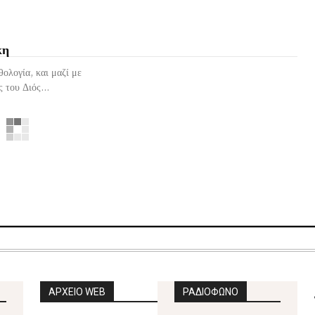
κη
ολογία, και μαζί με
 του Διός...
ΑΡΧΕΙΟ WEB
ΡΑΔΙΟΦΩΝΟ