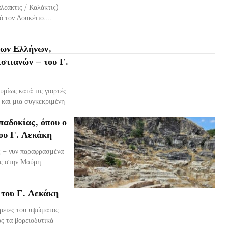
λεάκτις / Καλάκτις)
 τον Δουκέτιο....
ίων Ελλήνων,
ιστιανών – του Γ.
ρίως κατά τις γιορτές
 και μια συγκεκριμένη
παδοκίας, όπου ο
του Γ. Λεκάκη
ς – νυν παραφρασμένα
ύς στην Μαύρη
 του Γ. Λεκάκη
ώρειες του υψώματος
ς τα βορειοδυτικά