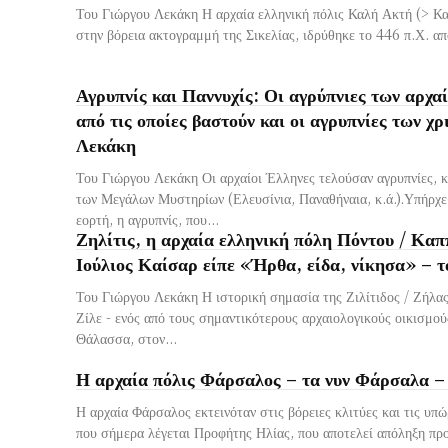
Του Γιώργου Λεκάκη Η αρχαία ελληνική πόλις Καλή Ακτή (> Κα
στην βόρεια ακτογραμμή της Σικελίας, ιδρύθηκε το 446 π.Χ. από
Αγρυπνίς και Παννυχίς: Οι αγρύπνιες των αρχα
από τις οποίες βαστούν και οι αγρυπνίες των χρ
Λεκάκη
Του Γιώργου Λεκάκη Οι αρχαίοι Έλληνες τελούσαν αγρυπνίες, κυ
των Μεγάλων Μυστηρίων (Ελευσίνια, Παναθήναια, κ.ά.).Υπήρχε
εορτή, η αγρυπνίς, που...
Ζηλίτις, η αρχαία ελληνική πόλη Πόντου / Καπ
Ιούλιος Καίσαρ είπε «Ήρθα, είδα, νίκησα» – 
Του Γιώργου Λεκάκη Η ιστορική σημασία της Ζιλίτιδος / Ζήλα
Ζίλε - ενός από τους σημαντικότερους αρχαιολογικούς οικισμο
Θάλασσα, στον...
Η αρχαία πόλις Φάρσαλος – τα νυν Φάρσαλα –
Η αρχαία Φάρσαλος εκτεινόταν στις βόρειες κλιτύες και τις υπ
που σήμερα λέγεται Προφήτης Ηλίας, που αποτελεί απόληξη προ