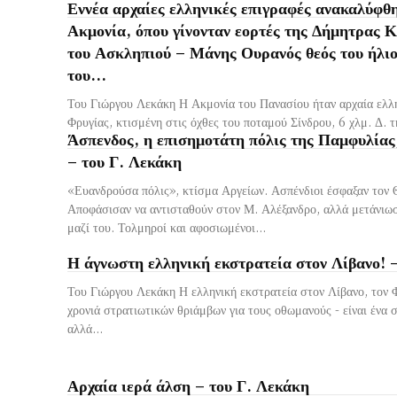
Εννέα αρχαίες ελληνικές επιγραφές ανακαλύφθ
Ακμονία, όπου γίνονταν εορτές της Δήμητρας 
του Ασκληπιού – Μάνης Ουρανός θεός του ήλι
του...
Του Γιώργου Λεκάκη Η Ακμονία του Πανασίου ήταν αρχαία ελλη
Φρυγίας, κτισμένη στις όχθες του ποταμού Σίνδρου, 6 χλμ. Δ. τ
Άσπενδος, η επισημοτάτη πόλις της Παμφυλίας
– του Γ. Λεκάκη
«Ευανδρούσα πόλις», κτίσμα Αργείων. Ασπένδιοι έσφαξαν τον
Αποφάσισαν να αντισταθούν στον Μ. Αλέξανδρο, αλλά μετάνιω
μαζί του. Τολμηροί και αφοσιωμένοι...
Η άγνωστη ελληνική εκστρατεία στον Λίβανο! 
Του Γιώργου Λεκάκη Η ελληνική εκστρατεία στον Λίβανο, τον 
χρονιά στρατιωτικών θριάμβων για τους οθωμανούς - είναι ένα 
αλλά...
Αρχαία ιερά άλση – του Γ. Λεκάκη