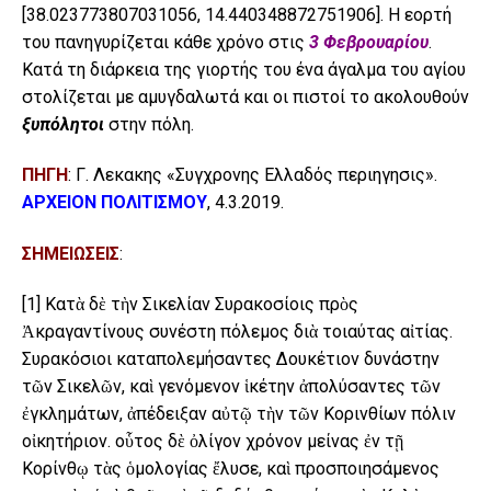
[38.023773807031056, 14.440348872751906]. Η εορτή
του πανηγυρίζεται κάθε χρόνο στις
3 Φεβρουαρίου
.
Κατά τη διάρκεια της γιορτής του ένα άγαλμα του αγίου
στολίζεται με αμυγδαλωτά και οι πιστοί το ακολουθούν
ξυπόλητοι
στην πόλη.
ΠΗΓΗ
: Γ. Λεκακης «Συγχρονης Ελλαδός περιηγησις».
ΑΡΧΕΙΟΝ ΠΟΛΙΤΙΣΜΟΥ
, 4.3.2019.
ΣΗΜΕΙΩΣΕΙΣ
:
[1]
Κατὰ δὲ τὴν Σικελίαν Συρακοσίοις πρὸς
Ἀκραγαντίνους συνέστη πόλεμος διὰ τοιαύτας αἰτίας.
Συρακόσιοι καταπολεμήσαντες Δουκέτιον δυνάστην
τῶν Σικελῶν, καὶ γενόμενον ἱκέτην ἀπολύσαντες τῶν
ἐγκλημάτων, ἀπέδειξαν αὐτῷ τὴν τῶν Κορινθίων πόλιν
οἰκητήριον. οὗτος δὲ ὀλίγον χρόνον μείνας ἐν τῇ
Κορίνθῳ τὰς ὁμολογίας ἔλυσε, καὶ προσποιησάμενος