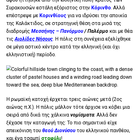
Συρακουσών εστάλη εξόριστος στην
Κόρινθο
. Αλλά
επέστρεψε με
Κορινθίους
για να ιδρύσει την αποικία
της Καλάκτιδος, σε στρατηγική θέση στα μισά της
διαδρομής
Μεσσήνης – Πανόρμου
/ Παλέρμο
και με θέα
τις
Αιολίδες Νήσους
. Η πόλις στη συνέχεια εξελίχθηκε
σε μέγα αστικό κέντρο κατά την ελληνική (και όχι
ελληνιστική) περίοδο.
Η ρωμαϊκή κατοχή έρχεται τρεις αιώνες μετά (2ος
αιώνας π.Χ.). Η πόλις μάλλον τότε άρχισε να κόβει μια
σειρά από δικά της χάλκινα
νομίσματα
: Αλλά δεν
ξέχασε την καταγωγή της: Το πιο σημαντικό είχε
απεικόνιση του
θεού Διονύσου
του ελληνικού πανθέου,
και ένα τσαμπί
σταφύλι
!