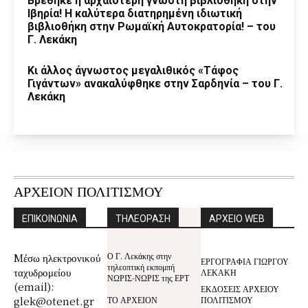
Βρέθηκε η αρχαιότερη γνωστή βιβλιοθήκη στην
Ιβηρία! Η καλύτερα διατηρημένη ιδιωτική
βιβλιοθήκη στην Ρωμαϊκή Αυτοκρατορία! – του
Γ. Λεκάκη
Κι άλλος άγνωστος μεγαλιθικός «Τάφος
Γιγάντων» ανακαλύφθηκε στην Σαρδηνία – του Γ.
Λεκάκη
ΑΡΧΕΙΟΝ ΠΟΛΙΤΙΣΜΟΥ
ΕΠΙΚΟΙΝΩΝΙΑ
ΤΗΛΕΟΡΑΣΗ
ΑΡΧΕΙΟ WEB
Ο Γ. Λεκάκης στην
Mέσω ηλεκτρονικού
ΕΡΓΟΓΡΑΦΙΑ ΓΙΩΡΓΟΥ
τηλεοπτική εκπομπή
ταχυδρομείου
ΛΕΚΑΚΗ
ΝΩΡΙΣ-ΝΩΡΙΣ της ΕΡΤ
(email):
ΕΚΔΟΣΕΙΣ ΑΡΧΕΙΟΥ
glek@otenet.gr
ΤΟ ΑΡΧΕΙΟΝ
ΠΟΛΙΤΙΣΜΟΥ