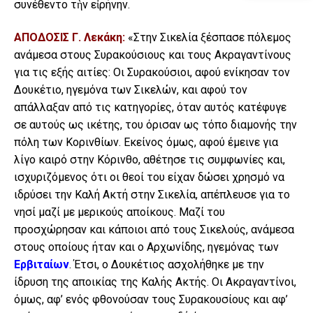
συνέθεντο τὴν εἰρήνην.
ΑΠΟΔΟΣΙΣ Γ. Λεκάκη:
«Στην Σικελία ξέσπασε πόλεμος
ανάμεσα στους Συρακούσιους και τους Ακραγαντίνους
για τις εξής αιτίες: Οι Συρακούσιοι, αφού ενίκησαν τον
Δουκέτιο, ηγεμόνα των Σικελών, και αφού τον
απάλλαξαν από τις κατηγορίες, όταν αυτός κατέφυγε
σε αυτούς ως ικέτης, του όρισαν ως τόπο διαμονής την
πόλη των Κορινθίων. Εκείνος όμως, αφού έμεινε για
λίγο καιρό στην Κόρινθο, αθέτησε τις συμφωνίες και,
ισχυριζόμενος ότι οι θεοί του είχαν δώσει χρησμό να
ιδρύσει την Καλή Ακτή στην Σικελία, απέπλευσε για το
νησί μαζί με μερικούς αποίκους. Μαζί του
προσχώρησαν και κάποιοι από τους Σικελούς, ανάμεσα
στους οποίους ήταν και ο Αρχωνίδης, ηγεμόνας των
Ερβιταίων
. Έτσι, ο Δουκέτιος ασχολήθηκε με την
ίδρυση της αποικίας της Καλής Ακτής. Οι Ακραγαντίνοι,
όμως, αφ’ ενός φθονούσαν τους Συρακουσίους και αφ’