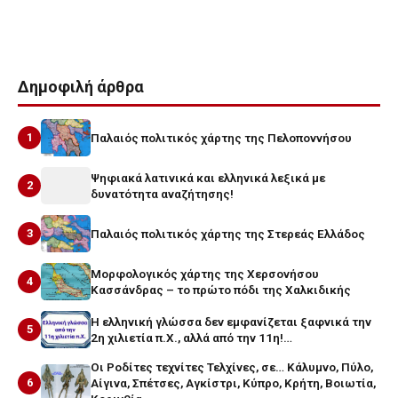
μεγαλη ελλαδα
σικελια
Δημοφιλή άρθρα
1
Παλαιός πολιτικός χάρτης της Πελοποννήσου
Ψηφιακά λατινικά και ελληνικά λεξικά με
2
δυνατότητα αναζήτησης!
3
Παλαιός πολιτικός χάρτης της Στερεάς Ελλάδος
Μορφολογικός χάρτης της Χερσονήσου
4
Κασσάνδρας – το πρώτο πόδι της Χαλκιδικής
Η ελληνική γλώσσα δεν εμφανίζεται ξαφνικά την
5
2η χιλιετία π.Χ., αλλά από την 11η!…
Οι Ροδίτες τεχνίτες Τελχίνες, σε… Κάλυμνο, Πύλο,
6
Αίγινα, Σπέτσες, Αγκίστρι, Κύπρο, Κρήτη, Βοιωτία,