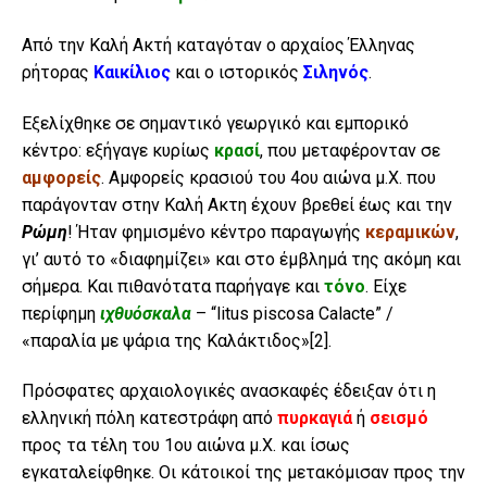
Από την Καλή Ακτή καταγόταν ο αρχαίος Έλληνας
ρήτορας
Καικίλιος
και ο ιστορικός
Σιληνός
.
Εξελίχθηκε σε σημαντικό γεωργικό και εμπορικό
κέντρο: εξήγαγε κυρίως
κρασί
, που μεταφέρονταν σε
αμφορείς
. Αμφορείς κρασιού του 4ου αιώνα μ.Χ. που
παράγονταν στην Καλή Ακτη έχουν βρεθεί έως και την
Ρώμη
! Ήταν φημισμένο κέντρο παραγωγής
κεραμικών
,
γι’ αυτό το «διαφημίζει» και στο έμβλημά της ακόμη και
σήμερα. Και πιθανότατα παρήγαγε και
τόνο
. Είχε
περίφημη
ιχθυόσκαλα
– “litus piscosa Calacte” /
«παραλία με ψάρια της Καλάκτιδος»
[2]
.
Πρόσφατες αρχαιολογικές ανασκαφές έδειξαν ότι η
ελληνική πόλη κατεστράφη από
πυρκαγιά
ή
σεισμό
προς τα τέλη του 1ου αιώνα μ.Χ. και ίσως
εγκαταλείφθηκε. Οι κάτοικοί της μετακόμισαν προς την