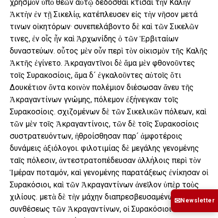
χρησμὸν ὑπὸ θεῶν αὐτῷ δεδόσθαι κτίσαι τὴν Καλὴν
Ἀκτὴν ἐν τῇ Σικελίᾳ, κατέπλευσεν εἰς τὴν νῆσον μετά
τινων οἰκητόρων· συνεπελάβοντο δὲ καὶ τῶν Σικελῶν
τινες, ἐν οἷς ἦν καὶ Ἀρχωνίδης ὁ τῶν Ἑρβιταίων
δυναστεύων. οὗτος μὲν οὖν περὶ τὸν οἰκισμὸν τῆς Καλῆς
Ἀκτῆς ἐγίνετο. Ἀκραγαντῖνοι δὲ ἅμα μὲν φθονοῦντες
τοῖς Συρακοσίοις, ἅμα δ´ ἐγκαλοῦντες αὐτοῖς ὅτι
Δουκέτιον ὄντα κοινὸν πολέμιον διέσωσαν ἄνευ τῆς
Ἀκραγαντίνων γνώμης, πόλεμον ἐξήνεγκαν τοῖς
Συρακοσίοις. σχιζομένων δὲ τῶν Σικελικῶν πόλεων, καὶ
τῶν μὲν τοῖς Ἀκραγαντίνοις, τῶν δὲ τοῖς Συρακοσίοις
συστρατευόντων, ἠθροίσθησαν παρ´ ἀμφοτέροις
δυνάμεις ἀξιόλογοι. φιλοτιμίας δὲ μεγάλης γενομένης
ταῖς πόλεσιν, ἀντεστρατοπέδευσαν ἀλλήλοις περὶ τὸν
Ἱμέραν ποταμόν, καὶ γενομένης παρατάξεως ἐνίκησαν οἱ
Συρακόσιοι, καὶ τῶν Ἀκραγαντίνων ἀνεῖλον ὑπὲρ τοὺς
χιλίους. μετὰ δὲ τὴν μάχην διαπρεσβευσαμένων περὶ
✉
Newsletter
συνθέσεως τῶν Ἀκραγαντίνων, οἱ Συρακόσιοι