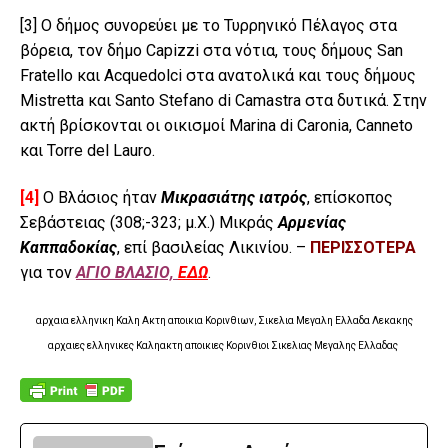
[3]
Ο δήμος συνορεύει με το Τυρρηνικό Πέλαγος στα
βόρεια, τον δήμο Capizzi στα νότια, τους δήμους San
Fratello και Acquedolci στα ανατολικά και τους δήμους
Mistretta και Santo Stefano di Camastra στα δυτικά. Στην
ακτή βρίσκονται οι οικισμοί Marina di Caronia, Canneto
και Torre del Lauro.
[4]
Ο
Βλάσιος ήταν
Μικρασιάτης ιατρός
, επίσκοπος
Σεβάστειας (308;-323; μ.Χ.) Μικράς
Αρμενίας
Καππαδοκίας
, επί βασιλείας Λικινίου. –
ΠΕΡΙΣΣΟΤΕΡΑ
για τον
ΑΓΙΟ ΒΛΑΣΙΟ,
ΕΔΩ
.
αρχαια ελληνικη Καλη Ακτη αποικια Κορινθιων, Σικελια Μεγαλη Ελλαδα Λεκακης
αρχαιες ελληνικες Καληακτη αποικιες Κορινθιοι Σικελιας Μεγαλης Ελλαδας