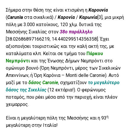
Σήμερα στην θέση της είναι κτισμένη η
Καρουνία
(
Carunìa
στα σικελικά) /
Καρονία
/
Καρωνία
[3]
, μια μικρή
πόλη με 3.000 κατοίκους, 120 χλμ. δυτικά της
Μεσσήνης Σικελίας στον
38o παράλληλο
[38.02686897166219, 14.440299514356358]. Έχει
αξιοποιήσει τουριστικώς και την καλή ακτή της, με
καταλύματα κλπ. Κείται σε τμήμα του
Πάρκου
Νεμπρόντι
και της Ένωσης Δήμων Νεμπρόντι στο
ομώνυμο βουνό (Όρη Νεμπρόντι, μέρος των Σικελικών
Απεννίνων, ή Όρη Καρόνια – Monti delle Caronie). Αυτό
μαζί με το
δάσος Caronie
, σχηματίζουν
το μεγαλύτερο
δάσος της Σικελίας
(12 εκτάρια!). Ο φερώνυμος
ποταμός, που ρέει μέσα από την περιοχή, είναι πλέον
χειμαρρος.
η
Είναι η μεγαλύτερη πόλη της Μεσσήνης και η 93
μεγαλύτερη στην Ιταλία!