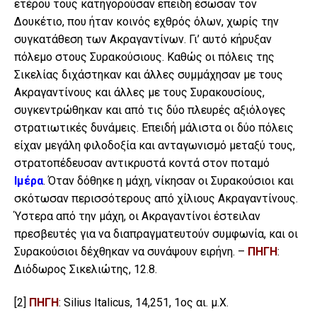
ετέρου τους κατηγορούσαν επειδή έσωσαν τον
Δουκέτιο, που ήταν κοινός εχθρός όλων, χωρίς την
συγκατάθεση των Ακραγαντίνων. Γι’ αυτό κήρυξαν
πόλεμο στους Συρακούσιους. Καθώς οι πόλεις της
Σικελίας διχάστηκαν και άλλες συμμάχησαν με τους
Ακραγαντίνους και άλλες με τους Συρακουσίους,
συγκεντρώθηκαν και από τις δύο πλευρές αξιόλογες
στρατιωτικές δυνάμεις. Επειδή μάλιστα οι δύο πόλεις
είχαν μεγάλη φιλοδοξία και ανταγωνισμό μεταξύ τους,
στρατοπέδευσαν αντικρυστά κοντά στον ποταμό
Ιμέρα
. Όταν δόθηκε η μάχη, νίκησαν οι Συρακούσιοι και
σκότωσαν περισσότερους από χίλιους Ακραγαντίνους.
Ύστερα από την μάχη, οι Ακραγαντίνοι έστειλαν
πρεσβευτές για να διαπραγματευτούν συμφωνία, και οι
Συρακούσιοι δέχθηκαν να συνάψουν ειρήνη. –
ΠΗΓΗ
:
Διόδωρος Σικελιώτης, 12.8.
[2]
ΠΗΓΗ
: Silius Italicus, 14,251, 1ος αι. μ.Χ.