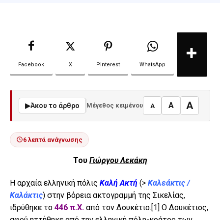
Facebook
X
Pinterest
WhatsApp
A
A
▶
Άκου το άρθρο
Μέγεθος κειμένου
A
6 λεπτά ανάγνωσης
Του
Γιώργου Λεκάκη
Η αρχαία ελληνική πόλις
Καλή Ακτή
(>
Καλεάκτις /
Καλάκτις
) στην βόρεια ακτογραμμή της Σικελίας,
ιδρύθηκε το
446 π.Χ.
από τον Δουκέτιο.
[1]
Ο Δουκέτιος,
αφού ηττήθηκε από την ελληνική πόλη-κράτος των