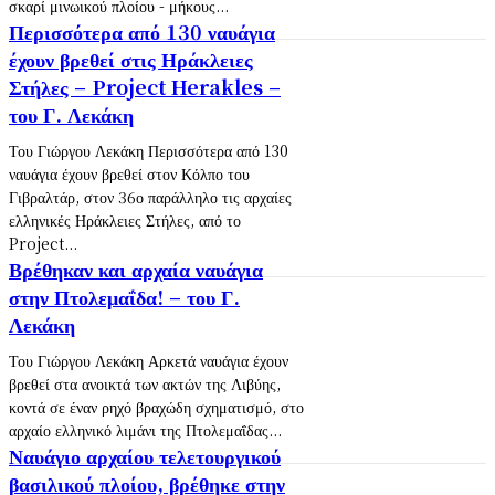
σκαρί μινωικού πλοίου - μήκους...
Περισσότερα από 130 ναυάγια
έχουν βρεθεί στις Ηράκλειες
Στήλες – Project Herakles –
του Γ. Λεκάκη
Του Γιώργου Λεκάκη Περισσότερα από 130
ναυάγια έχουν βρεθεί στον Κόλπο του
Γιβραλτάρ, στον 36ο παράλληλο τις αρχαίες
ελληνικές Ηράκλειες Στήλες, από το
Project...
Βρέθηκαν και αρχαία ναυάγια
στην Πτολεμαΐδα! – του Γ.
Λεκάκη
Του Γιώργου Λεκάκη Αρκετά ναυάγια έχουν
βρεθεί στα ανοικτά των ακτών της Λιβύης,
κοντά σε έναν ρηχό βραχώδη σχηματισμό, στο
αρχαίο ελληνικό λιμάνι της Πτολεμαΐδας...
Ναυάγιο αρχαίου τελετουργικού
βασιλικού πλοίου, βρέθηκε στην