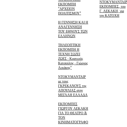
ΝΤΟΚΥΜΑΝΤΑΙΡ
ΕΚΠΟΜΠΗ
ΕΚΠΟΜΠΕΣ, του
"ΑΡΧΕΙΟΝ
Γ. ΛΕΚΑΚΗ, για
ΠΟΛΙΤΙΣΜΟΥ"
την ΚΑΤΟΧΗ
Η ΓΕΝΝΗΣΗ ΚΑΙ Η
ΑΝΑΓΕΝΝΗΣΗ
ΤΟΥ ΕΘΝΟΥΣ ΤΩΝ
ΕΛΛΗΝΩΝ
ΤΗΛΕΟΠΤΙΚΗ
ΕΚΠΟΜΠΗ Η
ΤΕΧΝΗ ΣΩΖΕΙ
ΖΩΕΣ - Κρατερός
Κατσούλης - Γιώργος
Λεκάκης"
ΝΤΟΚΥΜΑΝΤΑΙΡ
με τους
ΓΚΡΕΚΑΝΟΥΣ της
ΑΠΟΥΛΙΑΣ στην
ΜΕΓΑΛΗ ΕΛΛΑΔΑ
ΕΚΠΟΜΠΕΣ
ΓΙΩΡΓΟΥ ΛΕΚΑΚΗ
ΓΙΑ ΤΟ ΘΕΑΤΡΟ &
ΤΟΝ
ΚΙΝΗΜΑΤΟΓΡΑΦΟ