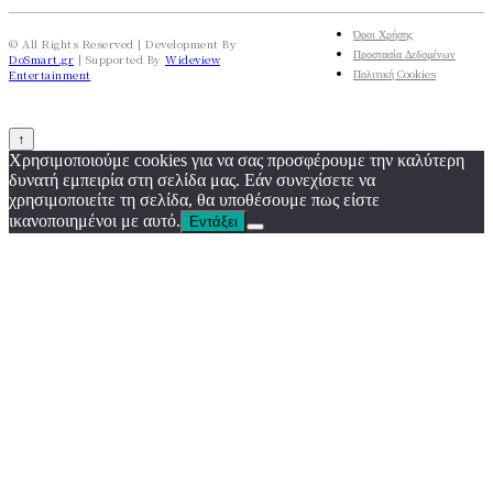
Όροι Χρήσης
© All Rights Reserved | Development By
Προστασία Δεδομένων
DoSmart.gr
| Supported By
Wideview
Πολιτική Cookies
Entertainment
↑
Χρησιμοποιούμε cookies για να σας προσφέρουμε την καλύτερη
δυνατή εμπειρία στη σελίδα μας. Εάν συνεχίσετε να
χρησιμοποιείτε τη σελίδα, θα υποθέσουμε πως είστε
ικανοποιημένοι με αυτό.
Εντάξει