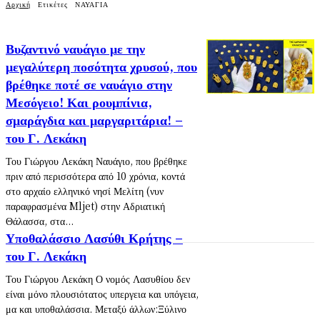
Αρχική
Ετικέτες
ΝΑΥΑΓΙΑ
Βυζαντινό ναυάγιο με την
μεγαλύτερη ποσότητα χρυσού, που
βρέθηκε ποτέ σε ναυάγιο στην
Μεσόγειο! Και ρουμπίνια,
σμαράγδια και μαργαριτάρια! –
του Γ. Λεκάκη
Του Γιώργου Λεκάκη Ναυάγιο, που βρέθηκε
πριν από περισσότερα από 10 χρόνια, κοντά
στο αρχαίο ελληνικό νησί Μελίτη (νυν
παραφρασμένα Mljet) στην Αδριατική
Θάλασσα, στα...
Υποθαλάσσιο Λασύθι Κρήτης –
του Γ. Λεκάκη
Του Γιώργου Λεκάκη Ο νομός Λασυθίου δεν
είναι μόνο πλουσιότατος υπεργεια και υπόγεια,
μα και υποθαλάσσια. Μεταξύ άλλων:Ξύλινο