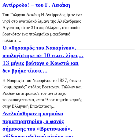
Αντίρροδο! – του Γ. Λεκάκη
Του Γιώργου Λεκάκη Η Αντίρροδος ήταν ένα
νησί στο ανατολικό λιμάνι της Αλεξάνδρειας
Αιγυπτου, στον 31ο παράλληλο , στο οποίο
βρισκόταν ένα πτολεμαϊκό μακεδονικό
παλλάτι....
Ο «θησαυρός του Ναυαρίνου»,
υπολογίστηκε σε 10 εκατ. λίρες…
13 μήνες βούταγε ο Κουστώ και
δεν βρήκε τίποτε…
Η Ναυμαχία του Ναυαρίνου το 1827, όταν ο
"συμμαχικός" στόλος Βρετανών, Γάλλων και
Ρώσων κατατρόπωσε τον αντίστοιχο
τουρκοαιγυπτιακό, αποτέλεσε σημείο καμπής
στην Ελληνική Επανάσταση,...
Ανελκύσθηκαν η καμπάνα
παρατηρητηρίου, ο φανός
σήμανσης του «Βρετανικού»,
«δίδυμου αδελφού πλοίου του