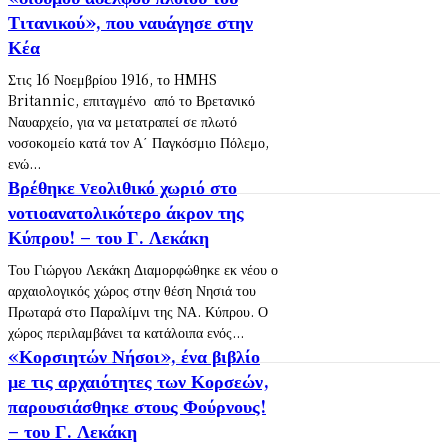
Τιτανικού», που ναυάγησε στην
Κέα
Στις 16 Νοεμβρίου 1916, το HMHS
Britannic, επιταγμένο από το Βρετανικό
Ναυαρχείο, για να μετατραπεί σε πλωτό
νοσοκομείο κατά τον Α΄ Παγκόσμιο Πόλεμο,
ενώ...
Βρέθηκε vεολιθικό χωριό στο
νοτιοανατολικότερο άκρον της
Κύπρου! – του Γ. Λεκάκη
Του Γιώργου Λεκάκη Διαμορφώθηκε εκ νέου ο
αρχαιολογικός χώρος στην θέση Νησιά του
Πρωταρά στο Παραλίμνι της ΝΑ. Κύπρου. Ο
χώρος περιλαμβάνει τα κατάλοιπα ενός...
«Κορσιητών Νήσοι», ένα βιβλίο
με τις αρχαιότητες των Κορσεών,
παρουσιάσθηκε στους Φούρνους!
– του Γ. Λεκάκη