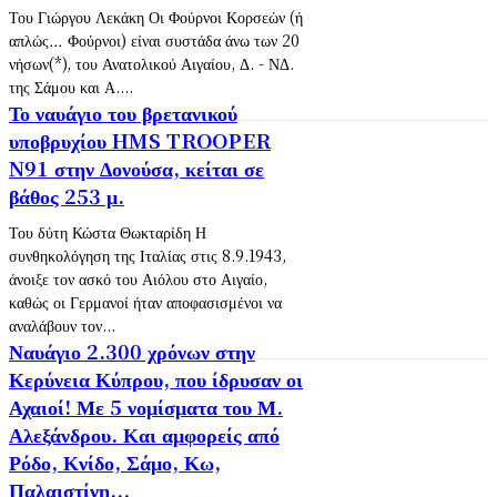
Του Γιώργου Λεκάκη Οι Φούρνοι Κορσεών (ή
απλώς… Φούρνοι) είναι συστάδα άνω των 20
νήσων(*), του Ανατολικού Αιγαίου, Δ. - ΝΔ.
της Σάμου και Α....
Το ναυάγιο του βρετανικού
υποβρυχίου HMS TROOPER
N91 στην Δονούσα, κείται σε
βάθος 253 μ.
Του δύτη Κώστα Θωκταρίδη Η
συνθηκολόγηση της Ιταλίας στις 8.9.1943,
άνοιξε τον ασκό του Αιόλου στο Αιγαίο,
καθώς οι Γερμανοί ήταν αποφασισμένοι να
αναλάβουν τον...
Ναυάγιο 2.300 χρόνων στην
Κερύνεια Κύπρου, που ίδρυσαν οι
Αχαιοί! Με 5 νομίσματα του Μ.
Αλεξάνδρου. Και αμφορείς από
Ρόδο, Κνίδο, Σάμο, Κω,
Παλαιστίνη...