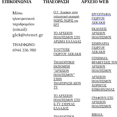
ΕΠΙΚΟΙΝΩΝΙΑ
ΤΗΛΕΟΡΑΣΗ
ΑΡΧΕΙΟ WEB
Ο Γ. Λεκάκης στην
Mέσω
ΕΡΓΟΓΡΑΦΙΑ
τηλεοπτική εκπομπή
ηλεκτρονικού
ΓΙΩΡΓΟΥ
ΝΩΡΙΣ-ΝΩΡΙΣ της
ΛΕΚΑΚΗ
ταχυδρομείου
ΕΡΤ
(email):
ΕΚΔΟΣΕΙΣ
ΤΟ ΑΡΧΕΙΟΝ
ΑΡΧΕΙΟΥ
glek@otenet.gr
ΠΟΛΙΤΙΣΜΟΥ ΣΤΟ
ΠΟΛΙΤΙΣΜΟΥ
ΑΡΩΜΑ ΕΛΛΑΔΑΣ
ΣΕΜΙΝΑΡΙΑ
ΤΗΛΕΦΩΝΟ:
ΓΙΩΡΓΟΥ
6944.336.980
YOUTUBE
ΛΕΚΑΚΗ
ΓΙΩΡΓΟΥ ΛΕΚΑΚΗ
ΓΕΝΕΘΛΙΑ-
TΗΛΕΟΠΤΙΚΗ
ΒΡΑΒΕΥΣΕΙΣ ΤΟ
ΕΚΠΟΜΠΗ
ΑΡΧΕΙΟΥ
"ΑΡΧΕΙΟΝ
ΠΟΛΙΤΙΣΜΟΥ
ΠΟΛΙΤΙΣΜΟΥ"
ΑΡΧΕΙΟΝ
ΣΤΗΝ
ΠΟΛΙΤΙΣΜΟΥ
ΤΗΛΕΌΡΑΣΗ ΔΙΟΝ
ΧΟΡΗΓΟΣ
TV
ΕΠΙΚΟΙΝΩΝΙΑΣ
ΤΟ ΑΡΧΕΙΟΝ
ΓΡΑΦΟΥΝ ΣΤΟ
ΠΟΛΙΤΙΣΜΟΥ ΣΤΟ
ΑΡΧΕΙΟΝ
E-TV ΣΤΕΡΕΑΣ
ΠΟΛΙΤΙΣΜΟΥ
ΕΛΛΑΔΟΣ
ΒΙΒΛΙΑ,
ΤΗΛΕΟΠΤΙΚΗ