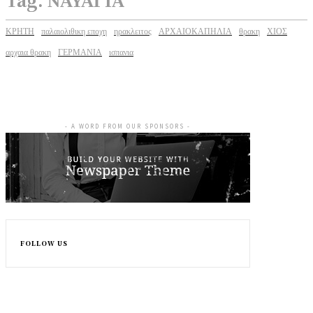
ΚΡΗΤΗ
παλαιολιθικη εποχη
ηρακλειτος
ΑΡΧΑΙΟΚΑΠΗΛΙΑ
θρακη
ΧΙΟΣ
αρχαια θρακη
ΓΕΡΜΑΝΙΑ
ισπανια
- A WORD FROM OUR SPONSORS -
FOLLOW US