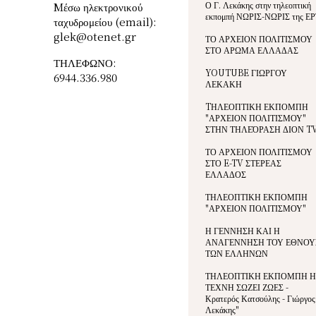
Ο Γ. Λεκάκης στην τηλεοπτική
Mέσω ηλεκτρονικού
εκπομπή ΝΩΡΙΣ-ΝΩΡΙΣ της ΕΡ
ταχυδρομείου (email):
glek@otenet.gr
ΤΟ ΑΡΧΕΙΟΝ ΠΟΛΙΤΙΣΜΟΥ
ΣΤΟ ΑΡΩΜΑ ΕΛΛΑΔΑΣ
ΤΗΛΕΦΩΝΟ:
YOUTUBE ΓΙΩΡΓΟΥ
6944.336.980
ΛΕΚΑΚΗ
TΗΛΕΟΠΤΙΚΗ ΕΚΠΟΜΠΗ
"ΑΡΧΕΙΟΝ ΠΟΛΙΤΙΣΜΟΥ"
ΣΤΗΝ ΤΗΛΕΌΡΑΣΗ ΔΙΟΝ T
ΤΟ ΑΡΧΕΙΟΝ ΠΟΛΙΤΙΣΜΟΥ
ΣΤΟ E-TV ΣΤΕΡΕΑΣ
ΕΛΛΑΔΟΣ
ΤΗΛΕΟΠΤΙΚΗ ΕΚΠΟΜΠΗ
"ΑΡΧΕΙΟΝ ΠΟΛΙΤΙΣΜΟΥ"
Η ΓΕΝΝΗΣΗ ΚΑΙ Η
ΑΝΑΓΕΝΝΗΣΗ ΤΟΥ ΕΘΝΟΥ
ΤΩΝ ΕΛΛΗΝΩΝ
ΤΗΛΕΟΠΤΙΚΗ ΕΚΠΟΜΠΗ Η
ΤΕΧΝΗ ΣΩΖΕΙ ΖΩΕΣ -
Κρατερός Κατσούλης - Γιώργος
Λεκάκης"