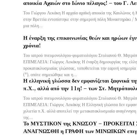
αποικία Αχαιών στο Ιώνιο πέλαγος! – του Γ. Λ
Του Γιώργου Λεκάκη Η αρχαία αχαϊκή αποικία της Καυλώνος ή 
στην Βρεττία εντοπίστηκε στην σημερινή πόλη Μοναστηράκι /
μια πόλη...
Η έναρξη της επικοινωνίας θεών και ηρώων έγι
χρόνια!
Του ιατρού πνευμονολόγου-φυματιολόγου Στυλιανού Θ. Μητρ
ΕΠΙΜΕΛΕΙΑ: Γιώργος Λεκάκης Η έναρξη δημιουργίας της ελλη
προκατακλυσμιαίας γλώσσας, τοποθετείται την εαρινή ισημερία
(*), οπότε σημειώθηκε και η...
Η ελληνική γλώσσα δεν εμφανίζεται ξαφνικά την
π.Χ., αλλά από την 11η! – των Στ. Μητρόπουλ
Του ιατρού πνευμονολόγου-φυματιολόγου Στυλιανού Θ. Μητρ
ΕΠΙΜΕΛΕΙΑ: Γιώργος Λεκάκης Η Ελληνική γλώσσα δεν εμφανίζ
χιλιετία π.Χ. αλλά αποτελεί την μετακατακλυσμιαία αναγέννηση
της...
Το ΜΥΣΤΙΚΟΝ της ΚΝΩΣΟΥ – ΠΡΟΚΕΙΤΑΙ
ΑΝΑΓΝΩΣΘΗ η ΓΡΑΦΗ των ΜΙΝΩΙΚΩΝ επιγ