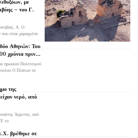
ιθοξόων, με
ιβύης – του Γ.
σοβίας, Ά. Ο.
 που είναι χαραγμένα
 δύο Αθηνών: Του
600 χρόνια πριν…
ου ηρωικού Πολιτισμού
πουλου Ο Πλάτων σε
ημο της
είχαν νερό, από
οναύτης Άρμενος, από
ΤΕ το
π.Χ. βρέθηκε σε