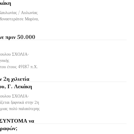
εκάκη
Καυλωνίας / Αυλωνίας
 Μοναστεράτσε Μαρίνα,
νε πριν 50.000
όπουλου ΣΧΟΛΙΑ-
νικής
 του έτους 49187 π.Χ.
 2η χιλιετία
ου, Γ. Λεκάκη
όπουλου ΣΧΟΛΙΑ-
εται ξαφνικά στην 2η
 μιας πολύ παλαιότερης
 ΣΥΝΤΟΜΑ να
ραφών;