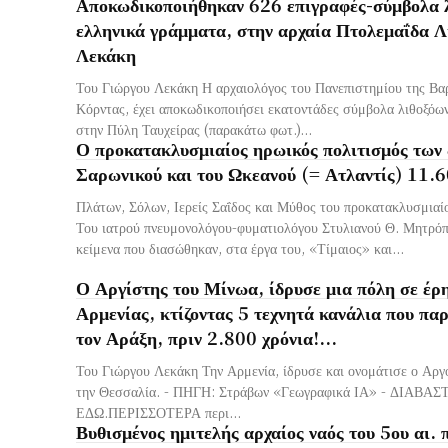
Αποκωδικοποιήθηκαν 626 επιγραφές-σύμβολα λ
ελληνικά γράμματα, στην αρχαία Πτολεμαΐδα Λ
Λεκάκη
Του Γιώργου Λεκάκη Η αρχαιολόγος του Πανεπιστημίου της Βαρ
Κόρντας, έχει αποκωδικοποιήσει εκατοντάδες σύμβολα λιθοξόων
στην Πύλη Ταυχείρας (παρακάτω φωτ.)...
Ο προκατακλυσμιαίος ηρωικός πολιτισμός των
Σαρωνικού και του Ωκεανού (= Ατλαντίς) 11.
Πλάτων, Σόλων, Ιερείς Σαΐδος και Μύθος του προκατακλυσμιαί
Του ιατρού πνευμονολόγου-φυματιολόγου Στυλιανού Θ. Μητρό
κείμενα που διασώθηκαν, στα έργα του, «Τίμαιος» και...
Ο Αργίστης του Μίνωα, ίδρυσε μια πόλη σε έρ
Αρμενίας, κτίζοντας 5 τεχνητά κανάλια που παρ
τον Αράξη, πριν 2.800 χρόνια!...
Του Γιώργου Λεκάκη Την Αρμενία, ίδρυσε και ονομάτισε ο Αργ
την Θεσσαλία. - ΠΗΓΗ: Στράβων «Γεωγραφικά ΙΑ» - ΔΙΑΒΑΣ
ΕΔΩ.ΠΕΡΙΣΣΟΤΕΡΑ περι...
Βυθισμένος ημιτελής αρχαίος ναός του 5ου αι. 