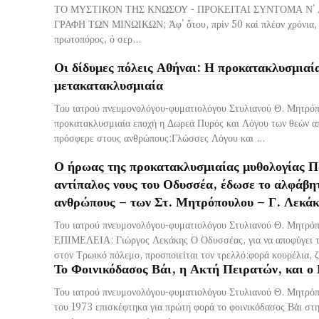
ΤΟ ΜΥΣΤΙΚΟΝ ΤΗΣ ΚΝΩΣΟΥ - ΠΡΟΚΕΙΤΑΙ ΣΥΝΤΟΜΑ Ν’
ΓΡΑΦΗ ΤΩΝ ΜΙΝΩΙΚΩΝ; Ἀφ’ ὅτου, πρὶν 50 καὶ πλέον χρόνια, 
πρωτοπόρος, ὁ σερ...
Οι δίδυμες πόλεις Αθήναι: Η προκατακλυσμιαία
μετακατακλυσμιαία
Του ιατρού πνευμονολόγου-φυματιολόγου Στυλιανού Θ. Μητρό
προκατακλυσμιαία εποχή η Δωρεά Πυρός και Λόγου των θεών α
πρόσφερε στους ανθρώπους:Γλώσσες Λόγου και ...
Ο ήρωας της προκατακλυσμιαίας μυθολογίας Π
αντίπαλος νους του Οδυσσέα, έδωσε το αλφάβη
ανθρώπους – των Στ. Μητρόπουλου – Γ. Λεκά
Του ιατρού πνευμονολόγου-φυματιολόγου Στυλιανού Θ. Μητρ
ΕΠΙΜΕΛΕΙΑ: Γιώργος Λεκάκης Ο Οδυσσέας, για να αποφύγει τ
στον Τρωικό πόλεμο, προσποιείται τον τρελλό:φορά κουρέλια, ζε
Το Φοινικόδασος Βάι, η Ακτή Πειρατών, και 
Του ιατρού πνευμονολόγου-φυματιολόγου Στυλιανού Θ. Μητρόπ
του 1973 επισκέφτηκα για πρώτη φορά το φοινικόδασος Βάι στ