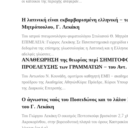
οι κάτοικοι της περιοχής ανέφεραν...
Η λατινική είναι εκβαρβαρισμένη ελληνική – τ
Μητρόπουλου, Γ. Λεκάκη
Του ιατρού πνευμονολόγου-φυματιολόγου Στυλιανού Θ. Μητρ
ΕΠΙΜΕΛΕΙΑ: Γιώργος Λεκάκης Σε Πανεπιστημιακά εγχειρίδια 
δεδομένα της επίσημης γλωσσολογίας η Λατινική και η Ελληνικ
αδελφές γλώσσες...
ΑΝΑΘΕΩΡΗΣΗ της θεωρίας περί ΣΗΜΙΤΟΦ
ΠΡΟΕΛΕΥΣΗΣ των ΓΡΑΜΜΑΤΩΝ – του Αντ. 
Του Αντωνίου Ν. Κουνάδη, ομοτίμου καθηγητή ΕΜΠ – ακαδημα
προέδρου της Ακαδημίας ΑθηνώνΚύριε Πρόεδρε, Κύριοι Υπουρ
της Διαρκούς Επιτροπής...
Ο άγνωστος ναός του Ποσειδώνος και το λάλον
του Γ. Λεκάκη
Του Γιώργου Λεκάκη Ο οικισμός Πεντεσκούφι βρισκόταν 2,7 χλ
Ακροκορίνθου, στην βορειοδυτική πλαγιά του όρους Καστρακίου
λέγεται (τα ή η)...