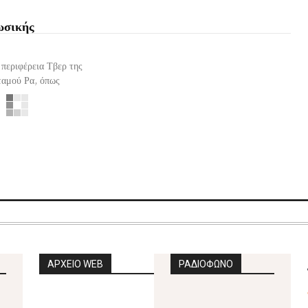
ωσικής
περιφέρεια Τβερ της
ταμού Ρα, όπως
ΑΡΧΕΙΟ WEB
ΡΑΔΙΟΦΩΝΟ