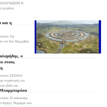
 ΑΝΑΓΝΩΣΘΗ Η
ὁ μεγάλος
 και η
πουλου Την
πό τον θεό Προμηθέα
αλαμήδης, ο
το στους
κη
όπουλου ΣΧΟΛΙΑ-
ην στράτευσή του
ύει βόδι και...
ο Μπαρμπαρόσα
ουλου Το καλοκαίρι
ην Κρήτη. Θυμάμαι που