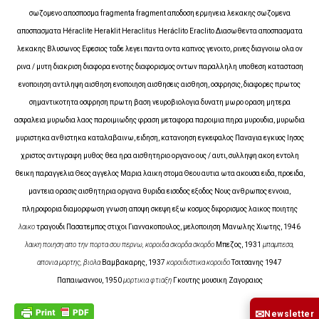
σωζομενο αποσποσμα fragmenta fragment αποδοση ερμηνεια λεκακης σωζομενα
αποσπασματα Héraclite Heraklit Heraclitus Heráclito Eraclito Διασωθεντα αποσπασματα
λεκακης Βλυσωνος Εφεσιος ταδε λεγει παντα οντα καπνος γενοιτο, ρινες διαγνοιω ολα ον
ρινα / μυτη διακριση διαφορα ενοτης διαφορισμος οντων παραλληλη υποθεση κατασταση
ενοποιηση αντιληψη αισθηση ενοποιηση αισθησεις αισθηση, οσφρησις, διαφορες πρωτος
σημαντικοτητα οσφρηση πρωτη βαση νευροβιολογια δυνατη μωρο οραση μητερα
ασφαλεια μυρωδια λαος παροιμιωδης φραση μεταφορα παροιμια πηρα μυρουδια, μυρωδια
μυριστηκα ανθιστηκα καταλαβαινω, ειδηση, κατανοηση εγκεφαλος Παναγια εγκυος Ιησος
χριστος αντιγραφη μυθος θεα ηρα αισθητηριο οργανο ους / αυτι, συλληψη ακοη εντολη
θεικη παραγγελια Θεος αγγελος Μαρια λαικη στομα Θεου αυτια ωτα ακουσα ειδα, προειδα,
μαντεια ορασις αισθητηρια οργανα θυριδα εισοδος εξοδος Νους ανθρωπος εννοια,
πληροφορια διαμορφωση γνωση αποψη σκεψη εξω κοσμος διφορισμος λαικος ποιητης
λαικο
τραγουδι Πασατεμπος στιχοι Γιαννακοπουλος, μελοποιηση Μανωλης Χιωτης, 1946
λαικη ποιηση απο την
πορτα σου περνω, κοροιδα
σκορδα σκορδο
Μπεζος, 1931
μπαμπεσα,
απονια
μορτης, βιολα
Βαμβακαρης, 1937
κοροιδιστικα κοροιδο
Τσιτσανης 1947
Παπαιωαννου, 1950
μορτικια φτιαξη
Γκουτης μουσικη Ζαγοραιος
✉
Newsletter