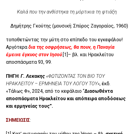
Καλά που την ανθίστηκα τη μόρτικια τη φτιάξη
Δημήτρης Γκούτης (μουσική: Σπύρος Ζαγοραίος, 1960)
τοποθετώντας την μύτη στο επίπεδο του εγκεφάλου!
Αργότερα
δια της οσφρήσεως, θα πουν, η Παναγία
έμεινε έγκυος στον Ιησού
.
[1]
– βλ. και Ηρακλείτου
αποσπάσματα 93, 99.
ΠΗΓΗ
:
Γ. Λεκακης
«ΦΩΤΙΖΟΝΤΑΣ ΤΟΝ ΒΙΟ ΤΟΥ
ΗΡΑΚΛΕΙΤΟΥ – ΕΡΜΗΝΕΙΑ ΤΟΥ ΛΟΓΟΥ ΤΟΥ»
, έκδ.
«Τάλως Φ», 2024, από το κεφάλαιο “
Διασωθέντα
αποσπάσματα Ηρακλείτου
και απόπειρα αποδόσεως
και ερμηνείας τους”.
ΣΗΜΕΙΩΣΙΣ
:
[1]
Κατ’ αντιγραφήν του μύθου της Ήρας – βλ.
σχετικό