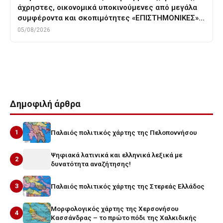
άχρηστες, οικονομικά υποκινούμενες από μεγάλα
συμφέροντα και σκοπιμότητες «ΕΠΙΣΤΗΜΟΝΙΚΕΣ»…
05/08/2026
Tags
ακοη
ηρακλειτος
οραση
οσφρηση
Δημοφιλή άρθρα
1
Παλαιός πολιτικός χάρτης της Πελοποννήσου
Ψηφιακά λατινικά και ελληνικά λεξικά με
2
δυνατότητα αναζήτησης!
3
Παλαιός πολιτικός χάρτης της Στερεάς Ελλάδος
Μορφολογικός χάρτης της Χερσονήσου
4
Κασσάνδρας – το πρώτο πόδι της Χαλκιδικής