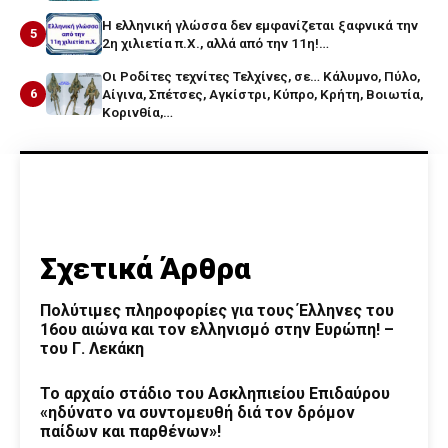
Η ελληνική γλώσσα δεν εμφανίζεται ξαφνικά την
5
2η χιλιετία π.Χ., αλλά από την 11η!…
Οι Ροδίτες τεχνίτες Τελχίνες, σε… Κάλυμνο, Πύλο,
6
Αίγινα, Σπέτσες, Αγκίστρι, Κύπρο, Κρήτη, Βοιωτία,
Κορινθία,…
Σχετικά Άρθρα
Πολύτιμες πληροφορίες για τους Έλληνες του
16ου αιώνα και τον ελληνισμό στην Ευρώπη! –
του Γ. Λεκάκη
Το αρχαίο στάδιο του Ασκληπιείου Επιδαύρου
«ηδύνατο να συντομευθή διά τον δρόμον
παίδων και παρθένων»!