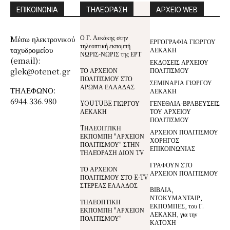
ΕΠΙΚΟΙΝΩΝΙΑ
ΤΗΛΕΟΡΑΣΗ
ΑΡΧΕΙΟ WEB
Ο Γ. Λεκάκης στην
Mέσω ηλεκτρονικού
ΕΡΓΟΓΡΑΦΙΑ ΓΙΩΡΓΟΥ
τηλεοπτική εκπομπή
ταχυδρομείου
ΛΕΚΑΚΗ
ΝΩΡΙΣ-ΝΩΡΙΣ της ΕΡΤ
(email):
ΕΚΔΟΣΕΙΣ ΑΡΧΕΙΟΥ
glek@otenet.gr
ΤΟ ΑΡΧΕΙΟΝ
ΠΟΛΙΤΙΣΜΟΥ
ΠΟΛΙΤΙΣΜΟΥ ΣΤΟ
ΣΕΜΙΝΑΡΙΑ ΓΙΩΡΓΟΥ
ΑΡΩΜΑ ΕΛΛΑΔΑΣ
ΤΗΛΕΦΩΝΟ:
ΛΕΚΑΚΗ
6944.336.980
YOUTUBE ΓΙΩΡΓΟΥ
ΓΕΝΕΘΛΙΑ-ΒΡΑΒΕΥΣΕΙΣ
ΛΕΚΑΚΗ
ΤΟΥ ΑΡΧΕΙΟΥ
ΠΟΛΙΤΙΣΜΟΥ
TΗΛΕΟΠΤΙΚΗ
ΑΡΧΕΙΟΝ ΠΟΛΙΤΙΣΜΟΥ
ΕΚΠΟΜΠΗ "ΑΡΧΕΙΟΝ
ΧΟΡΗΓΟΣ
ΠΟΛΙΤΙΣΜΟΥ" ΣΤΗΝ
ΕΠΙΚΟΙΝΩΝΙΑΣ
ΤΗΛΕΌΡΑΣΗ ΔΙΟΝ TV
ΓΡΑΦΟΥΝ ΣΤΟ
ΤΟ ΑΡΧΕΙΟΝ
ΑΡΧΕΙΟΝ ΠΟΛΙΤΙΣΜΟΥ
ΠΟΛΙΤΙΣΜΟΥ ΣΤΟ E-TV
ΣΤΕΡΕΑΣ ΕΛΛΑΔΟΣ
ΒΙΒΛΙΑ,
ΝΤΟΚΥΜΑΝΤΑΙΡ,
ΤΗΛΕΟΠΤΙΚΗ
ΕΚΠΟΜΠΕΣ, του Γ.
ΕΚΠΟΜΠΗ "ΑΡΧΕΙΟΝ
ΛΕΚΑΚΗ, για την
ΠΟΛΙΤΙΣΜΟΥ"
ΚΑΤΟΧΗ