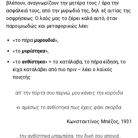
βλέπουν, αναγνωρίζουν την μητέρα τους / άρα την
ασφάλειά τους, από την μυρωδιά της, δηλ. εξ αιτίας της
οσφρήσεως. Ο λαός μας το ξέρει καλά αυτό, όταν
παροιμιωδώς και μεταφορικώς λέει:
«το πήρα
μυρουδιά
»,
«το
μυρίστηκα
»,
«το
ανθίστηκα
» = το κατάλαβα, το πήρα είδηση, το
είχα καταλάβει από πιο πριν – λέει ο λαϊκός
ποιητής:
απ’ την πόρτα σου περνώ, μου κάνεις την κορόιδα
κι αμέσως το ανθίστηκα πως έχεις φάει σκόρδα
Κωνσταντίνος Μπέζος, 1931
…την ανθίστηκα μπαμπέσα, την δική σου απονιά…