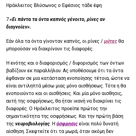
Ηράκλειτος Βλύσωνος ο Εφέσιος τάδε έφη:
7.
«Ει πάντα τα όντα καπνός γένοιτο, ρίνες αν
διαγνοίεν».
Εάν όλα τα όντα γίνονταν καπνός, οι ρίνες /
μύτες
θα
μπορούσαν να διακρίνουν τις διαφορές.
Η ενότης και ο διαφορισμός / διφορισμός των όντων
βαδίζουν εκ παραλλήλου. Ας υποθέσουμε ότι τα όντα
έφθαναν σε μια κατάσταση ενοποίησης τέτοια, ώστε να
είναι αντιληπτά μέσω μιας μόνο αισθήσεως. Τότε η θα
ενοποιούντο και οι αισθήσεις. Και μία μόνο αισθησις,
αυτή της οσφρήσεως, θα ήταν ικανή να διακρίνει τις
διαφορές. Ο Ηράκλειτος προείπε πρώτος την
σημαντικότητα της οσφρήσεως. Και την πρώτη βάση
της
νευροβιολογίας
. Η
όσφρησις
είναι πολύ δυνατή
αίσθηση. Σκεφτείτε ότι τα μωρά, όταν ακόμη δεν