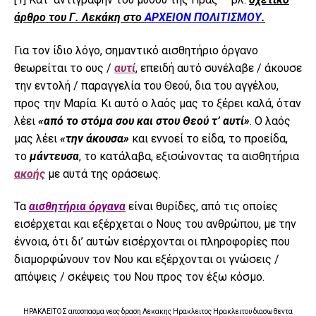
άρθρο του Γ. Λεκάκη στο
ΑΡΧΕΙΟΝ ΠΟΛΙΤΙΣΜΟΥ
.
Για τον ίδιο λόγο, σημαντικό αισθητήριο όργανο
θεωρείται το ους /
αυτί
, επειδή αυτό συνέλαβε / άκουσε
την εντολή / παραγγελία του Θεού, δια του αγγέλου,
προς την Μαρία. Κι αυτό ο λαός μας το ξέρει καλά, όταν
λέει
«από το στόμα σου και στου Θεού τ’ αυτί»
. Ο λαός
μας λέει
«την άκουσα»
και εννοεί το είδα, το προείδα,
το
μάντευσα
, το κατάλαβα, εξισώνοντας τα αισθητήρια
ακοής
με αυτά της οράσεως.
Τα
αισθητήρια όργανα
είναι θυρίδες, από τις οποίες
εισέρχεται και εξέρχεται ο Νους του ανθρώπου, με την
έννοια, ότι δι’ αυτών εισέρχονται οι πληροφορίες που
διαμορφώνουν τον Νου και εξέρχονται οι γνώσεις /
απόψεις / σκέψεις του Νου προς τον έξω κόσμο.
ΗΡΑΚΛΕΙΤΟΣ αποσπασμα νεος δραση Λεκακης Ηρακλειτος Ηρακλειτου διασωθεντα