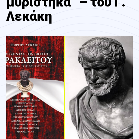
μυρίστηκα” – του Γ.
Λεκάκη