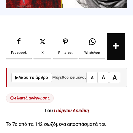
Facebook
X
Pinterest
WhatsApp
A
A
▶
Άκου το άρθρο
Μέγεθος κειμένου
A
4 λεπτά ανάγνωσης
Του
Γιώργου Λεκάκη
Το 7o από τα 142 σωζόμενα αποσπάσματά του: