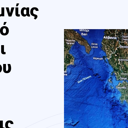
μνίας
νό
ι
ου
ις