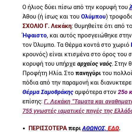
Ο ήλιος δύει πίσω από την κορυφή του
Άθου (ή ίσως και του
Ολύμπου
) τροφοδ
ΣΧΟΛΙΟ Γ. Λεκάκη
: Θυμηθείτε ότι από 
Ήφαιστο
, και αυτός προσγειώθηκε στην
τον Όλυμπο. Τα Θέρμα κοντά στο χωριό
κρουνός) είναι κτισμένα στο όρος του 
κορυφή του υπήρχε
αρχαίος ναός
. Στην
Προφήτη Ηλία. Στο
πανηγύρι
του πολλοί
πόδια από την παραμονή και διανυκτερε
Θέρμα Σαμοθράκης
αμφότερα στον
25ο 
επίσης:
Γ. Λεκάκη “Ταματα και αναθηματ
755 γνωστές ιαματικές πηγές της Ελλάδ
ΠΕΡΙΣΣΟΤΕΡΑ
περι
ΑΘΩΝΟΣ,
ΕΔΩ
.