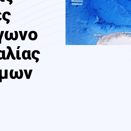
ές
ίγωνο
αλίας
ρμων