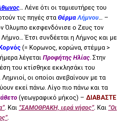
Άθωνος
… Λένε ότι οι ταμιευτήρες του
οτούν τις πηγές στα
Θέρμα
Λήμνου
… –
τον Όλυμπο εκσφενδόνισε ο Ζευς τον
 Λήμνο… Έτσι συνδέεται η Λήμνος και με
Κορνός
(= Κορωνος, κορώνα, στέμμα >
σήμερα λέγεται
Προφήτης Ηλίας
. Στην
 θέση του κτίσθηκε εκκλησάκι του
 Λημνιοί, οι οποίοι ανεβαίνουν με τα
ύουν εκεί πάνω. Λίγο πιο πάνω και τα
κάθετο
(γεωγραφικό μήκος) –
ΔΙΑΒΑΣΤΕ
α”
. Και
“ΣΑΜΟΘΡΑΚΗ, ιερά νήσος”
. Και
“Οι
ος”
.