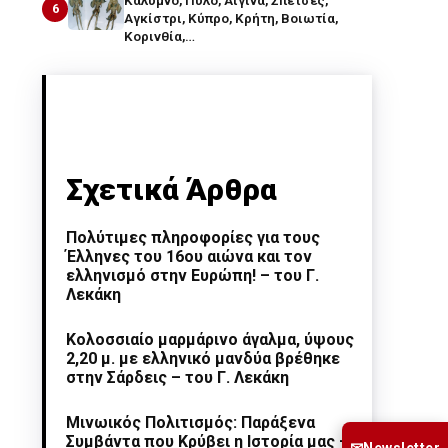
Κάλυμνο, Πύλο, Αίγινα, Σπέτσες,
6
Αγκίστρι, Κύπρο, Κρήτη, Βοιωτία,
Κορινθία,…
Σχετικά Άρθρα
Πολύτιμες πληροφορίες για τους
Έλληνες του 16ου αιώνα και τον
ελληνισμό στην Ευρώπη! – του Γ.
Λεκάκη
Κολοσσιαίο μαρμάρινο άγαλμα, ύψους
2,20 μ. με ελληνικό μανδύα βρέθηκε
στην Σάρδεις – του Γ. Λεκάκη
Μινωικός Πολιτισμός: Παράξενα
Συμβάντα που Κρύβει η Ιστορία μας –
Newsletter