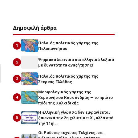
Δημοφιλή άρθρα
Παλαιός πολιτικός χάρτης της
1
Πελοποννήσου
Ψηφιακά λατινικά και ελληνικά λεξικά
2
με δυνατότητα αναζήτησης!
Παλαιός πολιτικός χάρτης της
3
Στερεάς Ελλάδος
Μορφολογικός χάρτης της
4
Χερσονήσου Κασσάνδρας – το πρώτο
πόδι της Χαλκιδικής
Η ελληνική γλώσσα δεν εμφανίζεται
5
ξαφνικά την 2η χιλιετία π.Χ., αλλά από
την 11η!…
Οι Ροδίτες τεχνίτες Τελχίνες, σε…