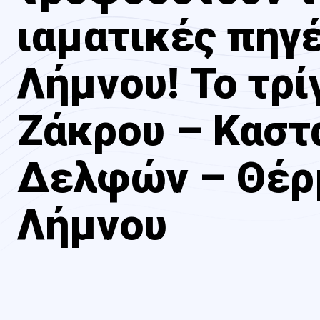
ιαματικές πηγ
Λήμνου! Το τρ
Ζάκρου – Καστ
Δελφών – Θέ
Λήμνου