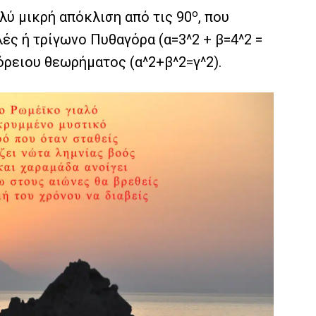
ο
λύ μικρή απόκλιση από τις 90
, που
ές ή τρίγωνο Πυθαγόρα (α=3^2 + β=4^2 =
γόρειου θεωρήματος (α^2+β^2=γ^2).