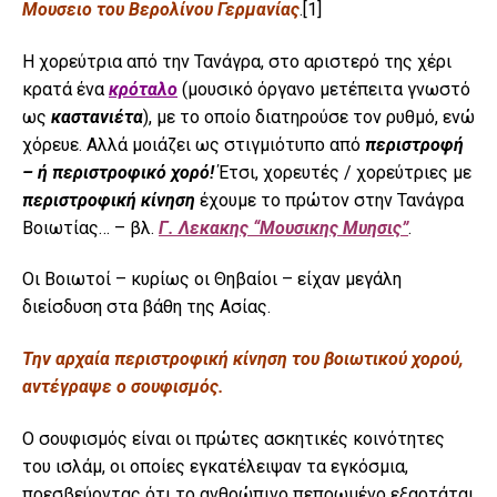
Μουσειο του Βερολίνου Γερμανίας
.
[1]
Η χορεύτρια από την Τανάγρα, στο αριστερό της χέρι
κρατά ένα
κρόταλο
(μουσικό όργανο μετέπειτα γνωστό
ως
καστανιέτα
), με το οποίο διατηρούσε τον ρυθμό, ενώ
χόρευε. Αλλά μοιάζει ως στιγμιότυπο από
περιστροφή
– ή περιστροφικό χορό!
Έτσι, χορευτές / χορεύτριες με
περιστροφική κίνηση
έχουμε το πρώτον στην Τανάγρα
Βοιωτίας… – βλ.
Γ. Λεκακης “Μουσικης Μυησις”
.
Οι Βοιωτοί – κυρίως οι Θηβαίοι – είχαν μεγάλη
διείσδυση στα βάθη της Ασίας.
Την αρχαία περιστροφική κίνηση του βοιωτικού χορού,
αντέγραψε ο σουφισμός.
Ο σουφισμός είναι οι πρώτες ασκητικές κοινότητες
του ισλάμ, οι οποίες εγκατέλειψαν τα εγκόσμια,
πρεσβεύοντας ότι το ανθρώπινο πεπρωμένο εξαρτάται