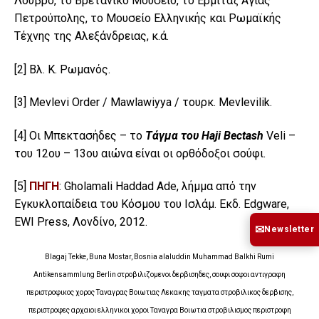
Λούβρο, το Βρετανικό Μουσείο, το Ερμιτάζ Αγίας
Πετρούπολης, το Μουσείο Ελληνικής και Ρωμαϊκής
Τέχνης της Αλεξάνδρειας, κ.ά.
[2]
Βλ. Κ. Ρωμανός.
[3]
Mevlevi Order / Mawlawiyya / τουρκ. Mevlevilik.
[4]
Οι Μπεκτασήδες – το
Τάγμα του Haji Bectash
Veli –
του 12ου – 13ου αιώνα είναι οι ορθόδοξοι σούφι.
[5]
ΠΗΓΗ
: Gholamali Haddad Ade, λήμμα από την
Εγκυκλοπαίδεια του Κόσμου του Ισλάμ. Εκδ. Edgware,
EWI Press, Λονδίνο, 2012.
✉
Newsletter
Blagaj Tekke, Buna Mostar, Bosnia alaluddin Muhammad Balkhi Rumi
Antikensammlung Berlin στροβιλιζομενοι δερβισηδες, σουφι σοφοι αντιγραφη
περιστροφικος χορος Ταναγρας Βοιωτιας Λεκακης ταγματα στροβιλικος δερβισης,
περιστροφες αρχαιοι ελληνικοι χοροι Ταναγρα Βοιωτια στροβιλισμος περιστροφη