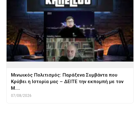
Μινωικός Πολιτισμός: Παράξενα Συμβάντα που
Κρύβει η Ιστορία μας – ΔΕΙΤΕ την εκπομπή με τον
Μ.…
07/08/2026
Tags
ΒΟΙΩΤΙΑ
μεβλανα
μουσουλμανισμος
σουφι
ταναγρα
ταναγραιες
χορος
χορος αρχαιος