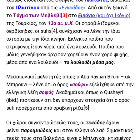
του
Πλωτίνου
από τις «
Εννεάδες
». Από αυτόν ξεκινά
το
Τάγμα των Μεβλεβί
[3]
στο
Εικόνιο
(και όχι Ικόνιο)
της Τουρκίας, τον
13ο αι. μ.Χ.
Οι στροβιλιζόμενοι
δερβίσηδες, οι sufis
[4]
, συνέχισαν να λένε την ίδια
ιστορία με την ίδια κίνηση: Εκλεκτά παιδιά που
στριφογυρίζουν γύρω από ένα λουλούδι. Παιδιά που
μόλις γεννήθηκαν άρχισαν χορεύουν έναν χορό ψυχής,
μέσα από ένα λουλουδι –
το λουλούδι μέσα μας.
Μεσαιωνικοί μελετητές όπως ο Abu Rayḥan Biruni – αλ
Μπιρουνι – λένε ότι ο όρος «
σούφι
» εξελίχθηκε από την
ελληνική λέξη
σοφός
. Ακαδημαϊκοί όπως ο Qushayri
(ibid.) πιστεύουν ότι δεν υπάρχουν στοιχεία ότι ο όρος
sufi προέρχεται από αραβική ρίζα.
[5]
Οι χώροι συγκεντρώσεώς τους, οι
τεκέδες
έχουν
μείνει
παροιμιώδεις
και στον ελληνικό λαό. Σημαντικός
τεκές τους στα Βαλκάνια, είναι ο Μπλαγκάι, κτισμένος