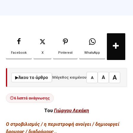
Facebook
X
Pinterest
WhatsApp
A
A
▶
Άκου το άρθρο
Μέγεθος κειμένου
A
6 λεπτά ανάγνωσης
Του
Γιώργου Λεκάκη
Ο στροβιλισμός / η περιστροφή ανοίγει / δημιουργεί
δρομους / διαδρόμους…