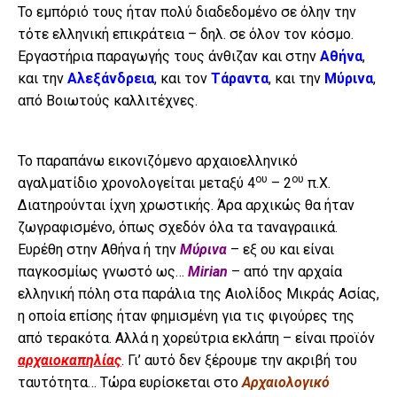
Το εμπόριό τους ήταν πολύ διαδεδομένο σε όλην την
τότε ελληνική επικράτεια – δηλ. σε όλον τον κόσμο.
Εργαστήρια παραγωγής τους άνθιζαν και στην
Αθήνα
,
και την
Αλεξάνδρεια
, και τον
Τάραντα
, και την
Μύρινα
,
από Βοιωτούς καλλιτέχνες.
Το παραπάνω εικονιζόμενο αρχαιοελληνικό
ου
ου
αγαλματίδιο χρονολογείται μεταξύ 4
– 2
π.Χ.
Διατηρούνται ίχνη χρωστικής. Άρα αρχικώς θα ήταν
ζωγραφισμένο, όπως σχεδόν όλα τα ταναγραιικά.
Ευρέθη στην Αθήνα ή την
Μύρινα
– εξ ου και είναι
παγκοσμίως γνωστό ως…
Mirian
– από την αρχαία
ελληνική πόλη στα παράλια της Αιολίδος Μικράς Ασίας,
η οποία επίσης ήταν φημισμένη για τις φιγούρες της
από τερακότα. Αλλά η χορεύτρια εκλάπη – είναι προϊόν
αρχαιοκαπηλίας
. Γι’ αυτό δεν ξέρουμε την ακριβή του
ταυτότητα… Τώρα ευρίσκεται στο
Αρχαιολογικό