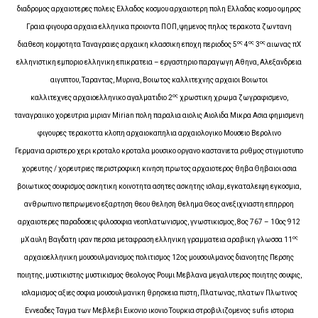
διαδρομος αρχαιοτερες πολεις Ελλαδος κοσμου αρχαιοτερη πολη Ελλαδας κοσμο ομηρος
Γραια φιγουρα αρχαια ελληνικα προιοντα ΠΟΠ, ψημενος πηλος τερακοτα ζωντανη
ος
ος
ος
διαθεση κομψοτητα Ταναγραιες αρχαικη κλασσικη εποχη περιοδος 5
4
3
αιωνας πΧ
ελληνιστικη εμποριο ελληνικη επικρατεια – εργαστηριο παραγωγη Αθηνα, Αλεξανδρεια
αιγυπτου, Ταραντας, Μυρινα, Βοιωτος καλλιτεχνης αρχαιοι Βοιωτοι
ος
καλλιτεχνες αρχαιοελληνικο αγαλματιδιο 2
χρωστικη χρωμα ζωγραφισμενο,
ταναγραιικο χορευτρια μιριαν Mirian πολη παραλια αιολις Αιολιδα Μικρα Ασια φημισμενη
φιγουρες τερακοττα κλοπη αρχαιοκαπηλια αρχαιολογικο Μουσειο Βερολινο
Γερμανια αριστερο χερι κροταλο κροταλα μουσικο οργανο καστανιετα ρυθμος στιγμιοτυπο
χορευτης / χορευτριες περιστροφικη κινηση πρωτος αρχαιοτερος θηβα Θηβαιοι ασια
βοιωτικος σουφισμος ασκητικη κοινοτητα ασητες ασκητης ισλαμ, εγκαταλειψη εγκοσμια,
ανθρωπινο πεπρωμενο εξαρτηση θεου θεληση θελημα Θεος ανεξιχνιαστη επηρροη
αρχαιοτερες παραδοσεις φιλοσοφια νεοπλατωνισμος, γνωστικισμος, 8ος 767 – 10ος 912
ος
μΧ αυλη Βαγδατη ιραν περσια μεταφραση ελληνικη γραμματεια αραβικη γλωσσα 11
αρχαιοελληνικη μουσουλμανισμος πολιτισμος 12ος μουσουλμανος διανοητης Περσης
ποιητης, μυστικιστης μυστικισμος θεολογος Ρουμι Μεβλανα μεγαλυτερος ποιητης σουφις,
ισλαμισμος αξιες σοφια μουσουλμανικη θρησκεια πιστη, Πλατωνας, πλατων Πλωτινος
Εννεαδες Ταγμα των Μεβλεβι Εικονιο ικονιο Τουρκια στροβιλιζομενος sufis ιστορια