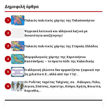
Δημοφιλή άρθρα
1
Παλαιός πολιτικός χάρτης της Πελοποννήσου
Ψηφιακά λατινικά και ελληνικά λεξικά με
2
δυνατότητα αναζήτησης!
3
Παλαιός πολιτικός χάρτης της Στερεάς Ελλάδος
Μορφολογικός χάρτης της Χερσονήσου
4
Κασσάνδρας – το πρώτο πόδι της Χαλκιδικής
Η ελληνική γλώσσα δεν εμφανίζεται ξαφνικά την
5
2η χιλιετία π.Χ., αλλά από την 11η!…
Οι Ροδίτες τεχνίτες Τελχίνες, σε… Κάλυμνο, Πύλο,
6
Αίγινα, Σπέτσες, Αγκίστρι, Κύπρο, Κρήτη, Βοιωτία,
Κορινθία,…