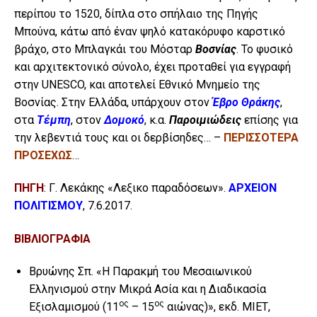
περίπου το 1520, δίπλα στο σπήλαιο της Πηγής
Μπούνα, κάτω από έναν ψηλό κατακόρυφο καρστικό
βράχο, στο Μπλαγκάι του Μόσταρ
Βοσνίας
. Το φυσικό
και αρχιτεκτονικό σύνολο, έχει προταθεί για εγγραφή
στην UNESCO, και αποτελεί Εθνικό Μνημείο της
Βοσνίας. Στην Ελλάδα, υπάρχουν στον
Έβρο Θράκης
,
στα
Τέμπη
, στον
Δομοκό
, κ.α.
Παροιμιώδεις
επίσης για
την λεβεντιά τους και οι δερβίσηδες… –
ΠΕΡΙΣΣΟΤΕΡΑ
ΠΡΟΣΕΧΩΣ
…
ΠΗΓΗ
: Γ. Λεκάκης «Λεξικο παραδόσεων».
ΑΡΧΕΙΟΝ
ΠΟΛΙΤΙΣΜΟΥ
, 7.6.2017.
ΒΙΒΛΙΟΓΡΑΦΙΑ
Βρυώνης Σπ. «Η Παρακμή του Μεσαιωνικού
Ελληνισμού στην Μικρά Ασία και η Διαδικασία
ος
ος
Εξισλαμισμού (11
– 15
αιώνας)», εκδ. ΜΙΕΤ,