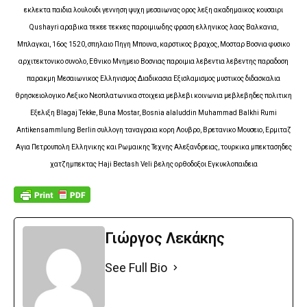
εκλεκτα παιδια λουλουδι γεννηση ψυχη μεσαιωνας ορος λεξη ακαδημαικος κουσαιρι
Qushayri αραβικα τεκεε τεκκες παροιμιωδης φραση ελληνικος λαος Βαλκανια,
Μπλαγκαι, 16ος 1520, σπηλαιο Πηγη Μπουνα, καρστικος βραχος, Μοσταρ Βοσνια φυσικο
αρχιτεκτονικο συνολο, Εθνικο Μνημειο Βοσνιας παροιμια λεβεντια λεβεντης παραδοση
παρακμη Μεσαιωνικος Ελληνισμος Διαδικασια Εξισλαμισμος μυστικος διδασκαλια
θρησκειολογικο Λεξικο Νεοπλατωνικα στοιχεια μεβλεβι κοινωνια μεβλεβηδες πολιτικη
Εξελιξη Blagaj Tekke, Buna Mostar, Bosnia alaluddin Muhammad Balkhi Rumi
Antikensammlung Berlin συλλογη ταναγραια κορη Λουβρο, Βρετανικο Μουσειο, Ερμιταζ
Αγια Πετρουπολη Ελληνικης και Ρωμαικης Τεχνης Αλεξανδρειας, τουρκικα μπεκτασηδες
χατζημπεκτας Haji Bectash Veli βελης ορθοδοξοι Εγκυκλοπαιδεια
Γιώργος Λεκάκης
See Full Bio