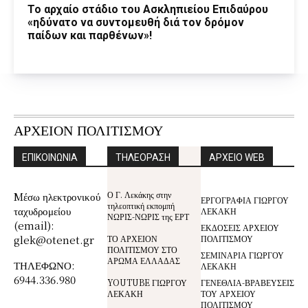
Το αρχαίο στάδιο του Ασκληπιείου Επιδαύρου
«ηδύνατο να συντομευθή διά τον δρόμον
παίδων και παρθένων»!
ΑΡΧΕΙΟΝ ΠΟΛΙΤΙΣΜΟΥ
ΕΠΙΚΟΙΝΩΝΙΑ
ΤΗΛΕΟΡΑΣΗ
ΑΡΧΕΙΟ WEB
Ο Γ. Λεκάκης στην
Mέσω ηλεκτρονικού
ΕΡΓΟΓΡΑΦΙΑ ΓΙΩΡΓΟΥ
τηλεοπτική εκπομπή
ταχυδρομείου
ΛΕΚΑΚΗ
ΝΩΡΙΣ-ΝΩΡΙΣ της ΕΡΤ
(email):
ΕΚΔΟΣΕΙΣ ΑΡΧΕΙΟΥ
glek@otenet.gr
ΤΟ ΑΡΧΕΙΟΝ
ΠΟΛΙΤΙΣΜΟΥ
ΠΟΛΙΤΙΣΜΟΥ ΣΤΟ
ΣΕΜΙΝΑΡΙΑ ΓΙΩΡΓΟΥ
ΑΡΩΜΑ ΕΛΛΑΔΑΣ
ΤΗΛΕΦΩΝΟ:
ΛΕΚΑΚΗ
6944.336.980
YOUTUBE ΓΙΩΡΓΟΥ
ΓΕΝΕΘΛΙΑ-ΒΡΑΒΕΥΣΕΙΣ
ΛΕΚΑΚΗ
ΤΟΥ ΑΡΧΕΙΟΥ
ΠΟΛΙΤΙΣΜΟΥ