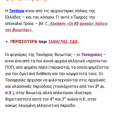
Η
Τανάγρα
είναι από τις αρχαιότερες πόλεις της
Ελλάδος – και του κόσμου. Γι’ αυτό ο Όμηρος την
αποκαλεί Γραία. – βλ.
Γ. Λεκάκης «Οι 88 αρχαίες πόλεις
της Βοιωτίας».
ΠΕΡΙΣΣΟΤΕΡΑ
περι
ΤΑΝΑΓΡΑΣ,
ΕΔΩ
.
Οι φιγούρες της Τανάγρας Βοιωτίας – οι
Ταναγραίες
–
είναι ένα από τα πιο κοινά αρχαία ελληνικά «προϊόντα»
ΠΟΠ, από ψημένο πηλό (τερακότα), τα οποία φημίζονται
για την ζωντανή διάθεση και την κομψότητά τους. Οι
Ταναγραίες άρχισαν να φιλοτεχνούνται στις αρχαϊκές
ο
και κλασσικές περιόδους (τουλάχιστον από τον
5
αι.
π.Χ.
), στην Βοιωτία, αλλά απέκτησαν ιδιαίτερη
ο
ο
δημοτικότητα κατά τον 4
και 3
αιώνα π.Χ., στην
κακώς λεγομένη ελληνιστική περίοδο…