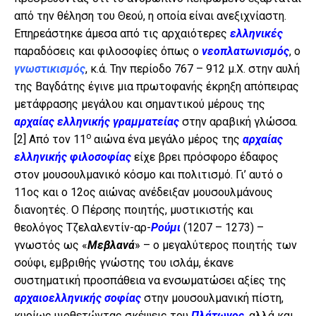
από την θέληση του Θεού, η οποία είναι ανεξιχνίαστη.
Επηρεάστηκε άμεσα από τις αρχαιότερες
ελληνικές
παραδόσεις και φιλοσοφίες όπως ο
νεοπλατωνισμός
, ο
γνωστικισμός
, κ.ά. Την περίοδο 767 – 912 μ.Χ. στην αυλή
της Βαγδάτης έγινε μια πρωτοφανής έκρηξη απόπειρας
μετάφρασης μεγάλου και σημαντικού μέρους της
αρχαίας ελληνικής γραμματείας
στην αραβική γλώσσα.
ο
[2]
Από τον 11
αιώνα ένα μεγάλο μέρος της
αρχαίας
ελληνικής φιλοσοφίας
είχε βρει πρόσφορο έδαφος
στον μουσουλμανικό κόσμο και πολιτισμό. Γι’ αυτό ο
11ος και ο 12ος αιώνας ανέδειξαν μουσουλμάνους
διανοητές. Ο Πέρσης ποιητής, μυστικιστής και
θεολόγος Τζελαλεντίν-αρ-
Ρούμι
(1207 – 1273) –
γνωστός ως «
Μεβλανά
» – ο μεγαλύτερος ποιητής των
σούφι, εμβριθής γνώστης του ισλάμ, έκανε
συστηματική προσπάθεια να ενσωματώσει αξίες της
αρχαιοελληνικής σοφίας
στην μουσουλμανική πίστη,
κυρίως υιοθετώντας σκέψεις του
Πλάτωνος
, αλλά και