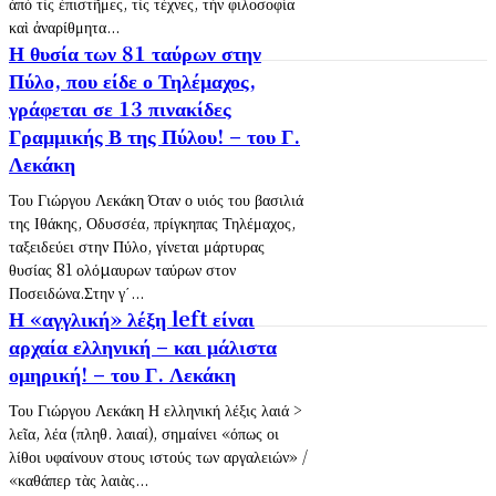
ἀπὸ τὶς ἐπιστῆμες, τὶς τέχνες, τὴν φιλοσοφία
καὶ ἀναρίθμητα...
Η θυσία των 81 ταύρων στην
Πύλο, που είδε ο Τηλέμαχος,
γράφεται σε 13 πινακίδες
Γραμμικής Β της Πύλου! – του Γ.
Λεκάκη
Του Γιώργου Λεκάκη Όταν ο υιός του βασιλιά
της Ιθάκης, Οδυσσέα, πρίγκηπας Τηλέμαχος,
ταξειδεύει στην Πύλο, γίνεται μάρτυρας
θυσίας 81 ολόµαυρων ταύρων στον
Ποσειδώνα.Στην γ΄...
Η «αγγλική» λέξη left είναι
αρχαία ελληνική – και μάλιστα
ομηρική! – του Γ. Λεκάκη
Του Γιώργου Λεκάκη Η ελληνική λέξις λαιά >
λεῖα, λέα (πληθ. λαιαί), σημαίνει «όπως οι
λίθοι υφαίνουν στους ιστούς των αργαλειών» /
«καθάπερ τὰς λαιὰς...