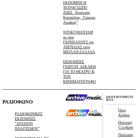
ΕΚΠΟΜΠΗ Η
ΤΕΧΝΗ ΣΩΖΕΙ
ΖΩΕΣ - Κρατερός
Κατσούλης - Γιώργος
Λεκάκης"
ΝΤΟΚΥΜΑΝΤΑΙΡ
με τους
ΓΚΡΕΚΑΝΟΥΣ της
ΑΠΟΥΛΙΑΣ στην
ΜΕΓΑΛΗ ΕΛΛΑΔΑ
ΕΚΠΟΜΠΕΣ
ΓΙΩΡΓΟΥ ΛΕΚΑΚΗ
ΓΙΑ ΤΟ ΘΕΑΤΡΟ &
ΤΟΝ
ΚΙΝΗΜΑΤΟΓΡΑΦΟ
ΑΚΟΥΛΟΥΘΗΣΤΕ
ΜΑΣ
ΡΑΔΙΟΦΩΝΟ
Όροι
ΡΑΔΙΟΦΩΝΙΚΕΣ
Χρήσης
ΕΚΠΟΜΠΕΣ
Πολιτική
"ΑΡΧΕΙΟΝ
Cookies
ΠΟΛΙΤΙΣΜΟΥ"
Πολιτικής