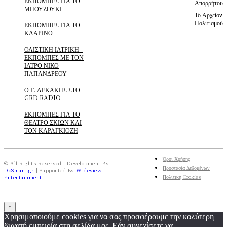
ΕΚΠΟΜΠΕΣ ΓΙΑ ΤΟ
Απορρήτου
ΜΠΟΥΖΟΥΚΙ
Το Αρχείον
Πολιτισμού
ΕΚΠΟΜΠΕΣ ΓΙΑ ΤΟ
ΚΛΑΡΙΝΟ
ΟΛΙΣΤΙΚΗ ΙΑΤΡΙΚΗ -
ΕΚΠΟΜΠΕΣ ΜΕ ΤΟΝ
ΙΑΤΡΟ ΝΙΚΟ
ΠΑΠΑΝΔΡΕΟΥ
Ο Γ. ΛΕΚΑΚΗΣ ΣΤΟ
GRD RADIO
ΕΚΠΟΜΠΕΣ ΓΙΑ ΤΟ
ΘΕΑΤΡΟ ΣΚΙΩΝ ΚΑΙ
ΤΟΝ ΚΑΡΑΓΚΙΟΖΗ
Όροι Χρήσης
© All Rights Reserved | Development By
Προστασία Δεδομένων
DoSmart.gr
| Supported By
Wideview
Πολιτική Cookies
Entertainment
↑
Χρησιμοποιούμε cookies για να σας προσφέρουμε την καλύτερη
δυνατή εμπειρία στη σελίδα μας. Εάν συνεχίσετε να