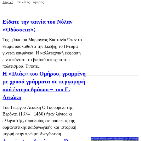
Αρχική
Ετικέτες
ομηρος
Είδατε την ταινία του Νόλαν
«Οδύσσεια»;
Της ηθοποιού Μαριάννας Καστανία Όταν το
θέαμα υποκαθιστά την Σκέψη, το Πνεύμα
γίνεται επιφάνεια. Η καλλιτεχνική έκφραση
είναι πάντοτε το βασικό στοιχείο του
πολιτισμού. Τιποτε...
Η «Ιλιάς» του Ομήρου, γραμμένη
με χρυσά γράμματα σε περγαμηνή
από έντερο δράκου – του Γ.
Λεκάκη
Του Γιώργου Λεκάκη Ο Γκουαρίνο της
Βερόνας (1374 - 1460) ήταν λόγιος κι
ελληνιστής, σπουδαίος εκπρόσωπος της
ουμανιστικής παιδαγωγικής και ιστορική
μορφή στην πρώιμη Αναγέννηση....
Αρχαίο ψηφιδωτό με τον Όμηρο