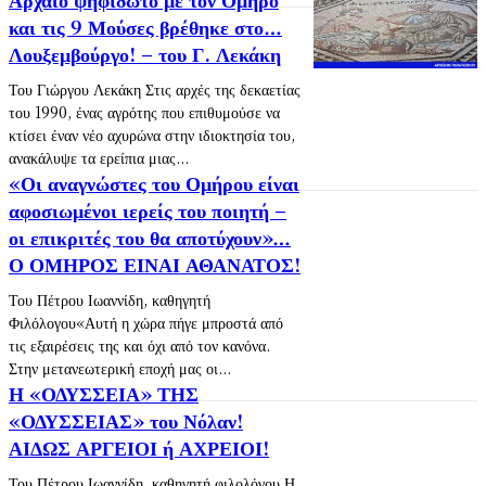
και τις 9 Μούσες βρέθηκε στο…
Λουξεμβούργο! – του Γ. Λεκάκη
Του Γιώργου Λεκάκη Στις αρχές της δεκαετίας
του 1990, ένας αγρότης που επιθυμούσε να
κτίσει έναν νέο αχυρώνα στην ιδιοκτησία του,
ανακάλυψε τα ερείπια μιας...
«Οι αναγνώστες του Ομήρου είναι
αφοσιωμένοι ιερείς του ποιητή –
οι επικριτές του θα αποτύχουν»…
Ο ΟΜΗΡΟΣ ΕΙΝΑΙ ΑΘΑΝΑΤΟΣ!
Του Πέτρου Ιωαννίδη, καθηγητή
Φιλόλογου«Αυτή η χώρα πήγε μπροστά από
τις εξαιρέσεις της και όχι από τον κανόνα.
Στην μετανεωτερική εποχή μας οι...
Η «ΟΔΥΣΣΕΙΑ» ΤΗΣ
«ΟΔΥΣΣΕΙΑΣ» του Νόλαν!
ΑΙΔΩΣ ΑΡΓΕΙΟΙ ή ΑΧΡΕΙΟΙ!
Του Πέτρου Ιωαννίδη, καθηγητή φιλολόγου Η