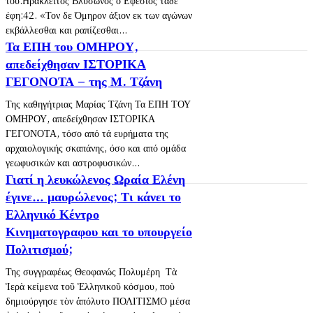
του:Ηράκλειτος Βλύσωνος ο Εφέσιος τάδε
έφη:42. «Τον δε Όμηρον άξιον εκ των αγώνων
εκβάλλεσθαι και ραπίζεσθαι...
Τα ΕΠΗ του ΟΜΗΡΟΥ,
απεδείχθησαν ΙΣΤΟΡΙΚΑ
ΓΕΓΟΝΟΤΑ – της Μ. Τζάνη
Της καθηγήτριας Μαρίας Τζάνη Τα ΕΠΗ ΤΟΥ
ΟΜΗΡΟΥ, απεδείχθησαν ΙΣΤΟΡΙΚΑ
ΓΕΓΟΝΟΤΑ, τόσο από τά ευρήματα της
αρχαιολογικής σκαπάνης, όσο και από ομάδα
γεωφυσικών και αστροφυσικών...
Γιατί η λευκώλενος Ωραία Ελένη
έγινε… μαυρώλενος; Τι κάνει το
Ελληνικό Κέντρο
Κινηματογραφου και το υπουργείο
Πολιτισμού;
Της συγγραφέως Θεοφανώς Πολυμέρη Τὰ
Ἱερὰ κείμενα τοῦ Ἑλληνικοῦ κόσμου, ποὺ
δημιούργησε τὸν ἀπόλυτο ΠΟΛΙΤΙΣΜΟ μέσα