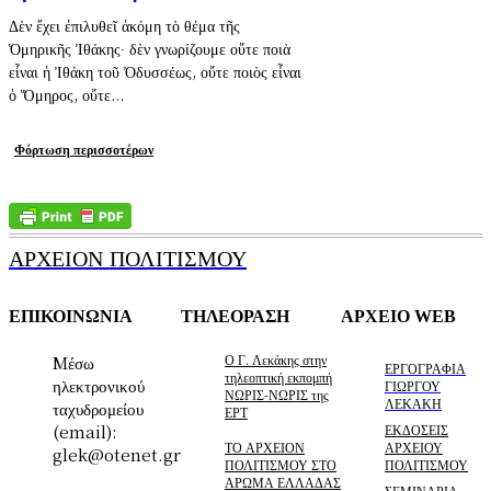
Δὲν ἔχει ἐπιλυθεῖ ἀκόμη τὸ θέμα τῆς
Ὁμηρικῆς Ἰθάκης· δὲν γνωρίζουμε οὔτε ποιὰ
εἶναι ἡ Ἰθάκη τοῦ Ὀδυσσέως, οὔτε ποιὸς εἶναι
ὁ Ὅμηρος, οὔτε...
Φόρτωση περισσοτέρων
ΑΡΧΕΙΟΝ ΠΟΛΙΤΙΣΜΟΥ
ΕΠΙΚΟΙΝΩΝΙΑ
ΤΗΛΕΟΡΑΣΗ
ΑΡΧΕΙΟ WEB
Ο Γ. Λεκάκης στην
Mέσω
ΕΡΓΟΓΡΑΦΙΑ
τηλεοπτική εκπομπή
ηλεκτρονικού
ΓΙΩΡΓΟΥ
ΝΩΡΙΣ-ΝΩΡΙΣ της
ΛΕΚΑΚΗ
ταχυδρομείου
ΕΡΤ
(email):
ΕΚΔΟΣΕΙΣ
ΤΟ ΑΡΧΕΙΟΝ
ΑΡΧΕΙΟΥ
glek@otenet.gr
ΠΟΛΙΤΙΣΜΟΥ ΣΤΟ
ΠΟΛΙΤΙΣΜΟΥ
ΑΡΩΜΑ ΕΛΛΑΔΑΣ
ΣΕΜΙΝΑΡΙΑ