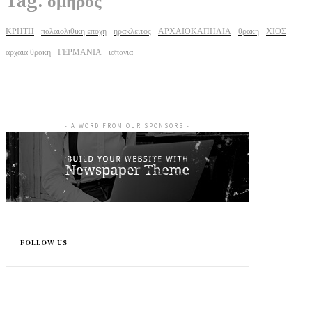
ΚΡΗΤΗ
παλαιολιθικη εποχη
ηρακλειτος
ΑΡΧΑΙΟΚΑΠΗΛΙΑ
θρακη
ΧΙΟΣ
αρχαια θρακη
ΓΕΡΜΑΝΙΑ
ισπανια
- A WORD FROM OUR SPONSORS -
FOLLOW US