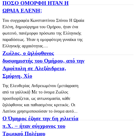
ΠΟΣΟ ΟΜΟΡΦΗ ΗΤΑΝ Η
ΩΡΑΙΑ ΕΛΕΝΗ;
Του συγγραφέα Κωνσταντίνου Σπίνου Η Ωραία
Ελένη, δημιούργημα του Ομήρου, ήταν ένα
φωτεινό, πανέμορφο πρόσωπο της Ελληνικής
παραδόσεως. Ήταν η ομορφότερη γυναίκα της
Ελληνικής αρχαιότητας....
Ζωίλος, ο ζηλόφθονος
δυσφημιστής του Ομήρου, από την
Αμφίπολη σε Αλεξάνδρεια,
Σμύρνη, Χίο
Της Ελευθερίας Ανδρειωμένου (μετάφραση
από τα γαλλικά) Mε το όνομα Ζωίλος
προσδιορίζεται, ως αντωνομασία, κάθε
ζηλόφθονος και παθιασμένος κριτικός. Οι
Λατίνοι χρησιμοποιούσαν το όνομα αυτό...
Ο Όμηρος έζησε την 6η χιλιετία
π.Χ. – ήταν σύγχρονος του
Τρωικού Πολέμου