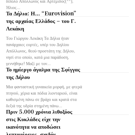
δίπολο Απόλλωνος και Αρτέμιδος(**),
Ήλιος...
Τα Δήλια: Η… “Eurovision”
της αρχαίας Ελλάδος – του Γ.
Λεκάκη
Του Γιώργου Λεκάκη Τα Δήλια ήταν
πανάρχαιες εορτές, υπέρ του Δηλίου
Απόλλωνος, θεού-προστάτη της Δήλου,
νησί στο οποίο, κατά μια παράδοση,
γεννήθηκε! Μαζί με τον...
Το ημίεργο άγαλμα της Σφίγγας
της Δήλου
Μια φανταστική γυναικεία μορφή, με φτερά
πτηνού, χέρια και πόδια λιονταριού, είναι
καθισμένη πάνω σε βράχο και κρατά στα
δεξιά της υδρία στημένη πάνω...
Πριν 5.000 χρόνια λιθοξόος
στις Κυκλάδες είχε την
ικανότητα να αποδώσει
λεπτομέρειες, σχεδόν