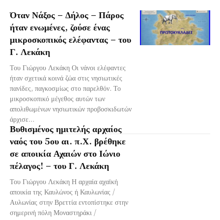
Όταν Νάξος – Δήλος – Πάρος
ήταν ενωμένες, ζούσε ένας
μικροσκοπικός ελέφαντας – του
Γ. Λεκάκη
Του Γιώργου Λεκάκη Οι νάνοι ελέφαντες
ήταν σχετικά κοινά ζώα στις νησιωτικές
πανίδες, παγκοσμίως στο παρελθόν. Το
μικροσκοπικό μέγεθος αυτών των
απολιθωμένων νησιωτικών προβοσκιδωτών
άρχισε...
Βυθισμένος ημιτελής αρχαίος
ναός του 5ου αι. π.Χ. βρέθηκε
σε αποικία Αχαιών στο Ιώνιο
πέλαγος! – του Γ. Λεκάκη
Του Γιώργου Λεκάκη Η αρχαία αχαϊκή
αποικία της Καυλώνος ή Καυλωνίας /
Αυλωνίας στην Βρεττία εντοπίστηκε στην
σημερινή πόλη Μοναστηράκι /