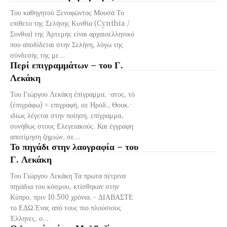
Του καθηγητού Ξενοφώντος Μουσά Το
επίθετο της Σελήνης Κυνθία (Cynthia /
Συνθια) της Άρτεμης είναι αρχαιοελληνικό
που αποδίδεται στην Σελήνη, λόγω της
σύνδεσής της με...
Περί επιγραμμάτων – του Γ.
Λεκάκη
Του Γιώργου Λεκάκη ἐπίγραμμα, -ατος, τό
(ἐπιγράφω) = επιγραφή, σε Ηρόδ., Θουκ.·
ιδίως λέγεται στην ποίηση, επίγραμμα,
συνήθως στους Ελεγειακούς. Και έγγραφη
αποτίμηση ζημιών, σε...
Το πηγάδι στην λαογραφία – του
Γ. Λεκάκη
Του Γιώργου Λεκάκη Τα πρωτα πέτρινα
πηγάδια του κόσμου, κτίσθηκαν στην
Κύπρο, πριν 10.500 χρόνια. - ΔΙΑΒΑΣΤΕ
το ΕΔΩ.Ένας από τους πιο πλούσιους
Έλληνες, ο...