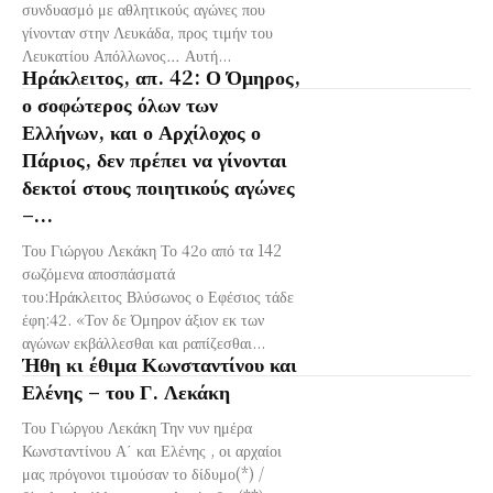
συνδυασμό με αθλητικούς αγώνες που
γίνονταν στην Λευκάδα, προς τιμήν του
Λευκατίου Απόλλωνος… Αυτή...
Ηράκλειτος, απ. 42: Ο Όμηρος,
ο σοφώτερος όλων των
Ελλήνων, και ο Αρχίλοχος ο
Πάριος, δεν πρέπει να γίνονται
δεκτοί στους ποιητικούς αγώνες
–...
Του Γιώργου Λεκάκη Το 42ο από τα 142
σωζόμενα αποσπάσματά
του:Ηράκλειτος Βλύσωνος ο Εφέσιος τάδε
έφη:42. «Τον δε Όμηρον άξιον εκ των
αγώνων εκβάλλεσθαι και ραπίζεσθαι...
Ήθη κι έθιμα Κωνσταντίνου και
Ελένης – του Γ. Λεκάκη
Του Γιώργου Λεκάκη Την νυν ημέρα
Κωνσταντίνου Α΄ και Ελένης , οι αρχαίοι
μας πρόγονοι τιμούσαν το δίδυμο(*) /