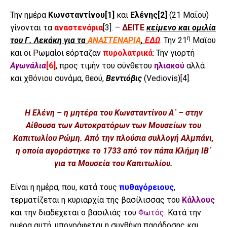
Την ημέρα
Κωνσταντίνου
[1]
και
Ελένης
[2]
(21 Μαΐου)
γίνονται τα
αναστενάρια
[3]
. –
ΔΕΙΤΕ
κείμενο και
ομιλία
η
του Γ. Λεκάκη για τα
ΑΝΑΣΤΕΝΑΡΙΑ
,
ΕΔΩ
. Την 21
Μαϊου
και οι Ρωμαίοι εόρταζαν
πυρολατρικά
: Την γιορτή
Αγωνάλια
[6]
, προς τιμήν του σύνθετου
ηλιακού
αλλά
και χθόνιου συνάμα, θεού,
Βεντιόβις
(Vediovis)
[4]
.
H Ελένη – η μητέρα του Κωνσταντίνου Α΄ – στην
Αίθουσα των Αυτοκρατόρων των Μουσείων του
Καπιτωλίου Ρώμη. Από την πλούσια συλλογή Αλμπάνι,
η οποία αγοράστηκε το 1733 από τον πάπα Κλήμη ΙΒ΄
για τα Μουσεία του Καπιτωλίου.
Είναι η ημέρα, που, κατά τους
πυθαγόρειους
,
τερματίζεται η κυριαρχία της βασίλισσας του
Κάλλους
και την διαδέχεται ο βασιλιάς του
Φωτός
. Κατά την
ημέρα αυτή, υπογράφεται η συνθήκη παράδοσης και