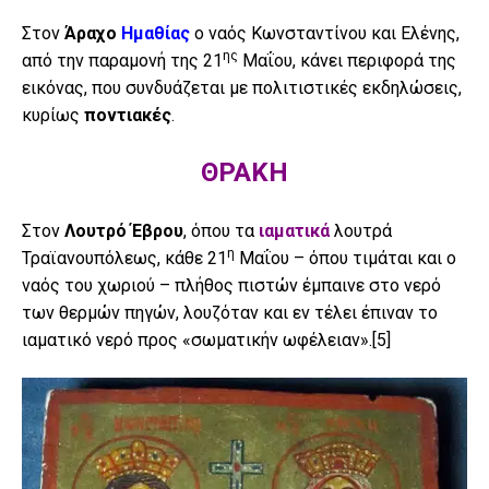
Στον
Άραχο
Ημαθίας
ο ναός Κωνσταντίνου και Ελένης,
ης
από την παραμονή της 21
Μαΐου, κάνει περιφορά της
εικόνας, που συνδυάζεται με πολιτιστικές εκδηλώσεις,
κυρίως
ποντιακές
.
ΘΡΑΚΗ
Στον
Λουτρό Έβρου
, όπου τα
ιαματικά
λουτρά
η
Τραϊανουπόλεως, κάθε 21
Μαΐου – όπου τιμάται και ο
ναός του χωριού – πλήθος πιστών έμπαινε στο νερό
των θερμών πηγών, λουζόταν και εν τέλει έπιναν το
ιαματικό νερό προς «σωματικήν ωφέλειαν».
[5]