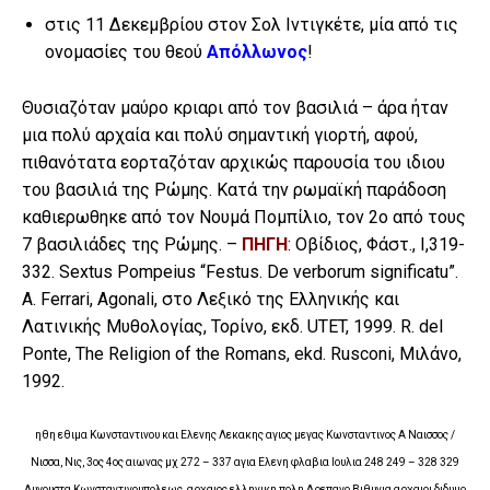
στις 11 Δεκεμβρίου στον Σολ Ιντιγκέτε, μία από τις
ονομασίες του θεού
Απόλλωνος
!
Θυσιαζόταν μαύρο κριαρι από τον βασιλιά – άρα ήταν
μια πολύ αρχαία και πολύ σημαντική γιορτή, αφού,
πιθανότατα εορταζόταν αρχικώς παρουσία του ιδιου
του βασιλιά της Ρώμης. Κατά την ρωμαϊκή παράδοση
καθιερωθηκε από τον Νουμά Πομπίλιο, τον 2ο από τους
7 βασιλιάδες της Ρώμης. –
ΠΗΓΗ
: Οβίδιος, Φάστ., Ι,319-
332. Sextus Pompeius “Festus. De verborum significatu”.
A. Ferrari, Agonali, στο Λεξικό της Ελληνικής και
Λατινικής Μυθολογίας, Τορίνο, εκδ. UTET, 1999. R. del
Ponte, The Religion of the Romans, ekd. Rusconi, Μιλάνο,
1992.
ηθη εθιμα Κωνσταντινου και Ελενης Λεκακης αγιος μεγας Κωνσταντινος Α Ναισσος /
Νισσα, Νις, 3ος 4ος αιωνας μχ 272 – 337 αγια Ελενη φλαβια Ιουλια 248 249 – 328 329
Αυγουστα Κωνσταντινουπολεως, αρχαιος ελληνικη πολη Δρεπανο Βιθυνια αρχαιοι διδυμο