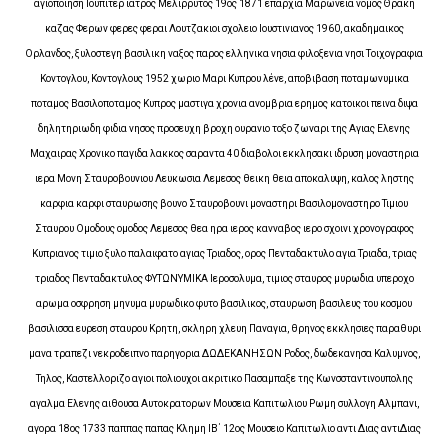
αγιοποιηση Ιουπιτερ ιατρος Μελιρρυτος 19ος 1871 επαρχια Μαρωνεια νομος Θρακη
καζας Φερων φερες φεραι Λουτζακιοι σχολειο Ιουστινιανος 1960, ακαδημαικος
Ορλανδος, ξυλοστεγη βασιλικη ναξος παρος ελληνικα νησια φιλοξενια νησι Τοιχογραφια
Κοντογλου, Κοντογλους 1952 χωριο Μαρι Κυπρου λένε, αποβιβαση ποταμωνυμικα
ποταμος Βασιλοποταμος Κυπρος μαστιγα χρονια ανομβρια ερημος κατοικοι πεινα διψα
δηλητηριωδη φιδια νησος προσευχη βροχη ουρανιο τοξο ζωναρι της Αγιας Ελενης
Μαχαιρας Χρονικο παγιδα λακκος σαραντα 40 διαβολοι εκκλησακι ιδρυση μοναστηρια
ιερα Μονη Σταυροβουνιου Λευκωσια Λεμεσος θεικη θεια αποκαλυψη, καλος ληστης
καρφια καρφι σταυρωσης βουνο Σταυροβουνι μοναστηρι Βασιλομοναστηρο Τιμιου
Σταυρου Ομοδους ομοδος Λεμεσος θεα ηρα ιερος κανναβος ιερο σχοινι χρονογραφος
Κυπριανος τιμιο ξυλο παλαιφατο αγιας Τριαδος, ορος Πενταδακτυλο αγια Τριαδα, τριας
τριαδος Πενταδακτυλος ΦΥΤΩΝΥΜΙΚΑ Ιεροσολυμα, τιμιος σταυρος μυρωδια υπεροχο
αρωμα οσφρηση μηνυμα μυρωδικο φυτο βασιλικος, σταυρωση βασιλευς του κοσμου
βασιλισσα ευρεση σταυρου Κρητη, σκληρη χλευη Παναγια, θρηνος εκκλησιες παραθυρι
μανα τραπεζι νεκροδειπνο παρηγορια ΔΩΔΕΚΑΝΗΣΩΝ Ροδος, δωδεκανησα Καλυμνος,
Τηλος, Καστελλοριζο αγιοι πολιουχοι ακριτικο Πασαμπαξε της Κωνσσταντινουπολης
αγαλμα Ελενης αιθουσα Αυτοκρατορων Μουσεια Καπιτωλιου Ρωμη συλλογη Αλμπανι,
αγορα 18ος 1733 παππας παπας Κλημη ΙΒ΄ 12ος Μουσειο Καπιτωλιο αντι Διας αντιΔιας