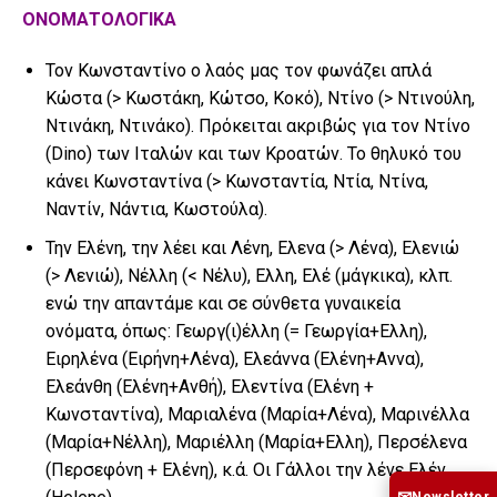
ΟΝΟΜΑΤΟΛΟΓΙΚΑ
Τον Κωνσταντίνο ο λαός μας τον φωνάζει απλά
Κώστα (> Κωστάκη, Κώτσο, Κοκό), Ντίνο (> Ντινούλη,
Ντινάκη, Ντινάκο). Πρόκειται ακριβώς για τον Ντίνο
(Dino) των Ιταλών και των Κροατών. Το θηλυκό του
κάνει Κωνσταντίνα (> Κωνσταντία, Ντία, Ντίνα,
Ναντίν, Νάντια, Κωστούλα).
Την Ελένη, την λέει και Λένη, Ελενα (> Λένα), Ελενιώ
(> Λενιώ), Νέλλη (< Νέλυ), Ελλη, Ελέ (μάγκικα), κλπ.
ενώ την απαντάμε και σε σύνθετα γυναικεία
ονόματα, όπως: Γεωργ(ι)έλλη (= Γεωργία+Ελλη),
Ειρηλένα (Ειρήνη+Λένα), Ελεάννα (Ελένη+Αννα),
Ελεάνθη (Ελένη+Ανθή), Ελεντίνα (Ελένη +
Κωνσταντίνα), Μαριαλένα (Μαρία+Λένα), Μαρινέλλα
(Μαρία+Νέλλη), Μαριέλλη (Μαρία+Ελλη), Περσέλενα
(Περσεφόνη + Ελένη), κ.ά. Οι Γάλλοι την λένε Ελέν
Newsletter