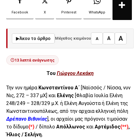
Facebook
X
Pinterest
WhatsApp
A
A
▶
Άκου το άρθρο
Μέγεθος κειμένου
A
13 λεπτά ανάγνωσης
Του
Γιώργου Λεκάκη
Την νυν ημέρα
Κωνσταντίνου Α΄
[Ναϊσσός / Νίσσα, νυν
Νις, 272 – 337 μΧ] και
Ελένης
[Φλαβία Ιουλία Ελένη
248/249 – 328/329 μ.Χ. ή Ελένη Αυγούστα ή Ελένη της
Κωνσταντινουπόλεως, από την αρχαια ελληνική πόλη
Δρέπανο Βιθυνίας
], οι αρχαίοι μας πρόγονοι τιμούσαν
το δίδυμο
(*)
/ δίπολο
Απόλλωνος
και
Αρτέμιδος
(**)
,
Ήλιος / Σελήνη.