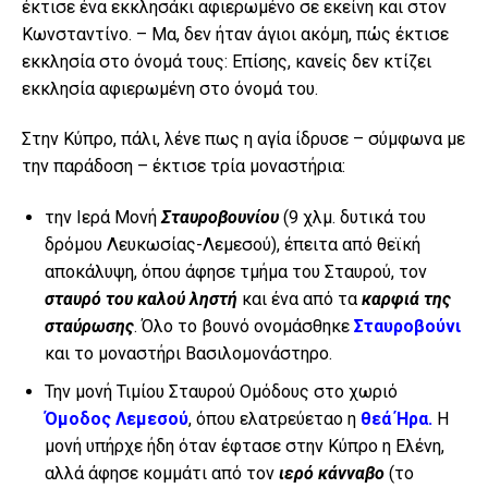
έκτισε ένα εκκλησάκι αφιερωμένο σε εκείνη και στον
Κωνσταντίνο. – Μα, δεν ήταν άγιοι ακόμη, πώς έκτισε
εκκλησία στο όνομά τους: Επίσης, κανείς δεν κτίζει
εκκλησία αφιερωμένη στο όνομά του.
Στην Κύπρο, πάλι, λένε πως η αγία ίδρυσε – σύμφωνα με
την παράδοση – έκτισε τρία μοναστήρια:
την Ιερά Μονή
Σταυροβουνίου
(9 χλμ. δυτικά του
δρόμου Λευκωσίας-Λεμεσού), έπειτα από θεϊκή
αποκάλυψη, όπου άφησε τμήμα του Σταυρού, τον
σταυρό του καλού ληστή
και ένα από τα
καρφιά της
σταύρωσης
. Όλο το βουνό ονομάσθηκε
Σταυροβούνι
και το μοναστήρι Βασιλομονάστηρο.
Την μονή Τιμίου Σταυρού Ομόδους στο χωριό
Όμοδος Λεμεσού
, όπου ελατρεύεταο η
θεά Ήρα.
Η
μονή υπήρχε ήδη όταν έφτασε στην Κύπρο η Ελένη,
αλλά άφησε κομμάτι από τον
ιερό κάνναβο
(το