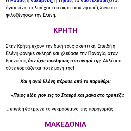
Η
Ρόδος
, η
Κάλυμνος
, η
Τήλος
, το
Καστελλόριζο
(οι
άγιοι είναι πολιούχοι του ακριτικού νησιού), λένε ότι
φιλοξένησαν την Ελένη.
ΚΡΗΤΗ
Στην Κρήτη, έχουν την δική τους σκεπτική: Επειδή η
Ελένη φάνηκε σκληρή και χλεύασε την Παναγία, όταν
θρηνούσε,
δεν έχει εκκλησίες στο όνομά της
. Αλλά και
ούτε εορτάζεται ποτέ μόνη της!
Και η αγιά Ελένη πέρασε από το παραθύρι:
– «Ποιος είδε γιον εις το Σταυρό και μάνα στο τραπέζι;
… επειδή έστρωνε το νεκρόδειπνο της παρηγοριάς…
ΜΑΚΕΔΟΝΙΑ