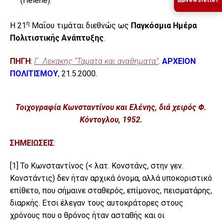
✉
(Helene).
η
Η 21
Μαΐου τιμάται διεθνώς ως
Παγκόσμια Ημέρα
Πολιτιστικής Ανάπτυξης
.
ΠΗΓΗ
:
Γ. Λεκακης “Ταματα και αναθηματα”
.
ΑΡΧΕΙΟΝ
ΠΟΛΙΤΙΣΜΟΥ
, 21.5.2000.
Τοιχογραφία Κωνσταντίνου και Ελένης, διά χειρός Φ.
Κόντογλου, 1952.
ΣΗΜΕΙΩΣΕΙΣ
:
[1]
Το Κωνσταντίνος (< λατ. Κονστάνς, στην γεν.
Κονστάντις) δεν ήταν αρχικά όνομα, αλλά υποκοριστικό
επίθετο, που σήμαινε σταθερός, επίμονος, πεισματάρης,
διαρκής. Ετσι έλεγαν τους αυτοκράτορες στους
χρόνους που ο θρόνος ήταν ασταθής και οι