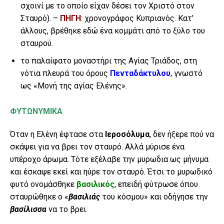
σχοινί με το οποίο είχαν δέσει τον Χριστό στον
Σταυρό). –
ΠΗΓΗ
: χρονογράφος Κυπριανός. Κατ’
άλλους, βρέθηκε εδώ ένα κομμάτι από το ξύλο του
σταυρού.
το παλαίφατο μοναστήρι της Αγίας Τριάδος, στη
νότια πλευρά του όρους
Πενταδάκτυλου
, γνωστό
ως «Μονή της αγίας Ελένης».
ΦΥΤΩΝΥΜΙΚΑ
Όταν η Ελένη έφτασε στα
Ιεροσόλυμα
, δεν ήξερε πού να
σκάψει για να βρει τον σταυρό. Αλλά μύρισε ένα
υπέροχο άρωμα. Τότε εξέλαβε την μυρωδια ως μήνυμα
και έσκαψε εκεί και ηύρε τον σταυρό. Έτσι το μυρωδικό
φυτό ονομάσθηκε
βασιλικός
, επειδή φύτρωσε όπου
σταυρώθηκε ο «
βασιλιάς
του κόσμου» και οδήγησε την
βασίλισσα
να το βρει.