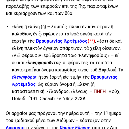
παραλαβής των επιρροών επί της Γης, παρισταμένων
και κυριαρχούντων και των δύο.
ἑλένη ἢ ἑλάνη (ἡ) – λαμπάς. πλεκτὸν κάνιστρον ἢ
καλάθιον, ἐν ᾧ ἐφέροντο τὰ ἱερὰ σκεύη κατὰ τὴν
ἑορτὴν τῆς
Βραυρωνίας Ἀρτέμιδος
(**)
, «ἔστι δὲ καὶ
ἑλένη πλεκτὸν ἀγγεῖον σπάρτινον, τὰ χείλη οἰσύινον,
ἐν ᾧ φέρουσιν ἱερὰ ἄρρητα τοῖς Ἑλενηφορίοις» – εξ
ου και
ἑλενηφοροῦντες
, οἱ φέροντες τὰ τοιαῦτα
κάνιστρα [και ὄνομα κωμῳδίας τινὸς τοῦ Διφίλου]. Τὰ
ἑλενηφόρια
, ήταν ἑορτὴ εἰς τιμὴν τῆς
Βραυρωνιας
Ἀρτέμιδος
. ὡς κύριον ὄνομα ἡ Ἑλένη (ἡ
καταστρεπτική > ἕλανδρος, ἑλέναυς. –
ΠΗΓΗ
: Ἡσύχ.
Πολυδ. Ι΄191. Casaub. ἐν Ἀθην. 223Α.
η
Οι αρχαίοι μας πρόγονοι την ημέρα αυτή – την 1
ημέρα
του ζωδιακού μήνα των Διδύμων – εόρταζαν στην
Λακωνια
την γέννησι της
Ωραίας Ελένης
, από τον Δία,