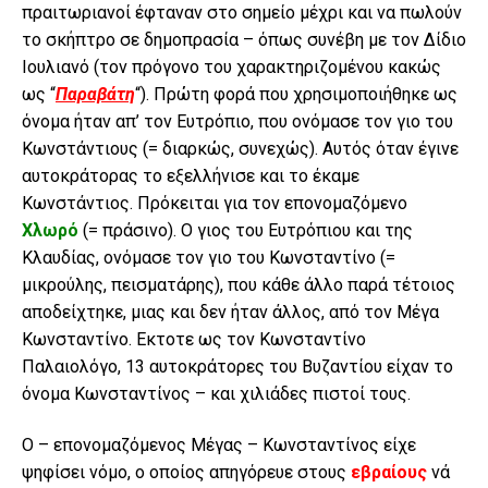
πραιτωριανοί έφταναν στο σημείο μέχρι και να πωλούν
το σκήπτρο σε δημοπρασία – όπως συνέβη με τον Δίδιο
Ιουλιανό (τον πρόγονο του χαρακτηριζομένου κακώς
ως “
Παραβάτη
“). Πρώτη φορά που χρησιμοποιήθηκε ως
όνομα ήταν απ’ τον Ευτρόπιο, που ονόμασε τον γιο του
Κωνστάντιους (= διαρκώς, συνεχώς). Αυτός όταν έγινε
αυτοκράτορας το εξελλήνισε και το έκαμε
Κωνστάντιος. Πρόκειται για τον επονομαζόμενο
Χλωρό
(= πράσινο). Ο γιος του Ευτρόπιου και της
Κλαυδίας, ονόμασε τον γιο του Κωνσταντίνο (=
μικρούλης, πεισματάρης), που κάθε άλλο παρά τέτοιος
αποδείχτηκε, μιας και δεν ήταν άλλος, από τον Μέγα
Κωνσταντίνο. Εκτοτε ως τον Κωνσταντίνο
Παλαιολόγο, 13 αυτοκράτορες του Βυζαντίου είχαν το
όνομα Κωνσταντίνος – και χιλιάδες πιστοί τους.
Ο – επονομαζόμενος Μέγας – Κωνσταντίνος είχε
ψηφίσει νόμο, ο οποίος απηγόρευε στους
εβραίους
νά