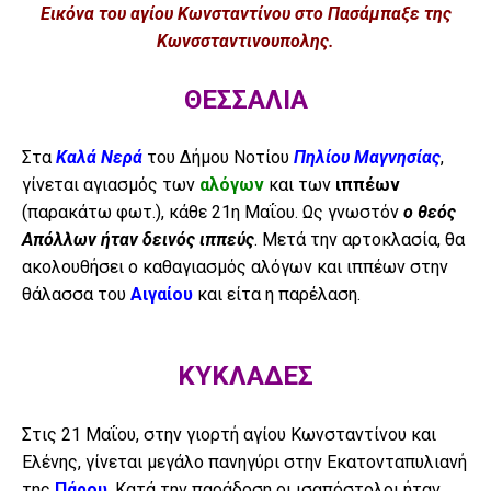
Εικόνα του αγίου Κωνσταντίνου στο Πασάμπαξε της
Κωνσσταντινουπολης.
ΘΕΣΣΑΛΙΑ
Στα
Καλά Νερά
του Δήμου Νοτίου
Πηλίου Μαγνησίας
,
γίνεται αγιασμός των
αλόγων
και των
ιππέων
(παρακάτω φωτ.), κάθε 21η Μαΐου. Ως γνωστόν
ο θεός
Απόλλων ήταν δεινός ιππεύς
. Μετά την αρτοκλασία, θα
ακολουθήσει ο καθαγιασμός αλόγων και ιππέων στην
θάλασσα του
Αιγαίου
και είτα η παρέλαση.
ΚΥΚΛΑΔΕΣ
Στις 21 Μαΐου, στην γιορτή αγίου Κωνσταντίνου και
Ελένης, γίνεται μεγάλο πανηγύρι στην Εκατονταπυλιανή
της
Πάρου
. Κατά την παράδοση οι ισαπόστολοι ήταν