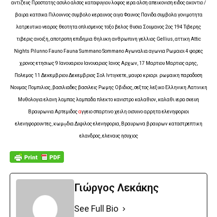
αντιζευς Προστατης ασυλο αλσος καταφυγιου λοφος ιερα αλση απεικονιση ειδος ακοντιο /
βαιρα κατσικα Πιλουννος συμβολο κεραυνος αιγα Φαυνος Πανιδα συμβολα γονιμοτητα
λατρευτικο νεαρος θεοτητα οπλισμενος τοξο βελος θυσια Σουμανος 2ος 194 Τιβερης
τιβερις ανοιξη, αποτροπη επιδημια θηλυκη ανθρωπινη γελλιος Gellius, αττικη Attic
Nights Pilunno Fauno Fauna Summano Sommano Αγωναλια αγωνια Ρωμαιοι 4 φορες
χρονος ετησιως 9 Ιανουαριου Ιανουαριος Ιανος Αρχων, 17 Μαρτιου Μαρτιος αρης,
Πολεμος 11 Δεκεμβριου Δεκεμβριος Σολ Ιντιγκετε, μαυρο κριαρι ρωμαικη παραδοση
Νουμας Πομπιλιος, βασιλιαδες βασιλεις Ρωμης Οβιδιος, σεξτος λεξικο Ελληνικη Λατινικη
Μυθολογια ελανη λαμπας λαμπαδα πλεκτο κανιστρο καλαθιον, καλαθι ιερα σκευη
Βραυρωνια
Αρτεμιδος
α
γγειο σπαρτινο χειλη οισυινο αρρητα ελενηφοριοι
ελενηφορουντες, κωμῳδια Διφιλος ελενηφορια, Βραυρωνα βραυρων καταστρεπτικη
ελανδρος, ελεναυς ησυχιος
Γιώργος Λεκάκης
See Full Bio