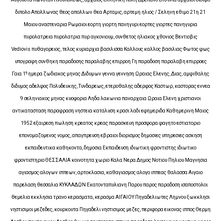
διπολο Απολλωνας θεος απολλων θεα Αρταμις, αρτεμη ηλιος / Σεληνη εθιμο 21η 21
Μαιου αναστεναρια Ρωμαιοι εορτη γιορτη πανηγυρι εορτες γιορτες πανηγυρια
πυρολατρεια πυρολατρια πυρ αγκονιουμ, συνθετος ηλιακος χθονιος Βεντιοβις
Vediovis πυθαγορειος, τελος κυριαρχια βασιλισσα Καλλους καλλος βασιλιας Φωτος φως
υπογραφη συνθηκη παραδοσης παραλαβης επιρροη Γη παραδοση παραλαβη επιρροες
η
Γαια 1
ημερα ζωδιακος μηνας Διδυμων γεννα γεννηση Ωραιας Ελενης, Διας, αμφιθαλης
διδυμος αδελφος Πολυδευκης, Τυνδαρεως, ετεροθαλης αδερφος Καστωρ, καστορας εννεα
9 σεληνιακος μηνας κυοφορια Ληδα λακωνια παναρχαια Ωραια Ελενη χριστιανοι
αντικατασταση παραφραση νηστεια καταλυση κρασι λαδι εφημεριδα Καθημερινη Μαιος
1952 εξαιρεση πωληση κρεατος κρεας παρασκευη προσφορα φαγητο εστιατοριο
επονομαζομενος νομος, απαγπρευση εβραιοι διορισμος δημοσιες υπηρεσιες ασκηση
εκπαιδευτικα καθηκοντα, δημοσια Εκπαιδευση ιδιωτικη φροντιστης ιδιωτικο
φροντιστηριο ΘΕΣΣΑΛΙΑ κοινοτητα χωριο Καλα Νερα Δημος Νοτιου Πηλιου Μαγνησια
αγιασμος αλογων ιππεων, αρτοκλασια, καθαγιασμος αλογο ιππεας θαλασσα Αιγαιο
παρελαση θεσσαλια ΚΥΚΛΑΔΩΝ Εκατονταπυλιανη Παρου παρος παραδοση ισαποστολοι
θεμελια εκκλησια τρανο κερασματα, κερασμα ΑΙΓΑΙΟΥ Πηγαδελιωτες Λημνου ξωκκλησι
νηστισιμοι μεζεδες, κουρκουτα Πηγαδελι νηστισιμος μεζες, περιφορα εικονας ιππος Θερμη