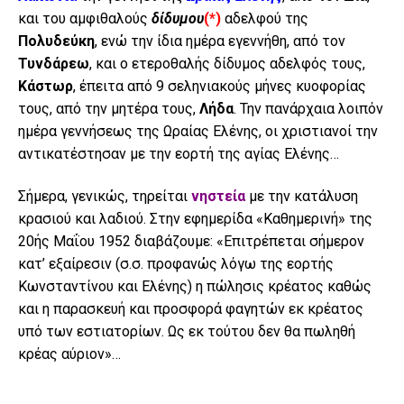
και του αμφιθαλούς
δίδυμου
(*)
αδελφού της
Πολυδεύκη
, ενώ την ίδια ημέρα εγεννήθη, από τον
Τυνδάρεω
, και ο ετεροθαλής δίδυμος αδελφός τους,
Κάστωρ
, έπειτα από 9 σεληνιακούς μήνες κυοφορίας
τους, από την μητέρα τους,
Λήδα
. Την πανάρχαια λοιπόν
ημέρα γεννήσεως της Ωραίας Ελένης, οι χριστιανοί την
αντικατέστησαν με την εορτή της αγίας Ελένης…
Σήμερα, γενικώς, τηρείται
νηστεία
με την κατάλυση
κρασιού και λαδιού. Στην εφημερίδα «Καθημερινή» της
20ής Μαΐου 1952 διαβάζουμε: «Επιτρέπεται σήμερον
κατ’ εξαίρεσιν (σ.σ. προφανώς λόγω της εορτής
Κωνσταντίνου και Ελένης) η πώλησις κρέατος καθώς
και η παρασκευή και προσφορά φαγητών εκ κρέατος
υπό των εστιατορίων. Ως εκ τούτου δεν θα πωληθή
κρέας αύριον»…