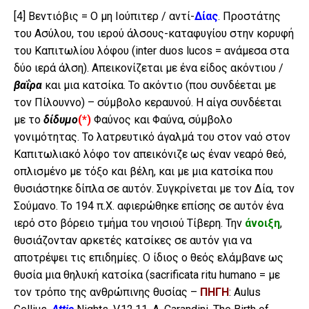
[4]
Βεντιόβις = Ο μη Ιούπιτερ / αντί-
Δίας
. Προστάτης
του Ασύλου, του ιερού άλσους-καταφυγίου στην κορυφή
του Καπιτωλίου λόφου (inter duos lucos = ανάμεσα στα
δύο ιερά άλση). Απεικονίζεται με ένα είδος ακόντιου /
βαΐρα
και μια κατσίκα. Το ακόντιο (που συνδέεται με
τον Πίλουννο) – σύμβολο κεραυνού. Η αίγα συνδέεται
με το
δίδυμο
(*)
Φαύνος και Φαύνα, σύμβολο
γονιμότητας. Το λατρευτικό άγαλμά του στον ναό στον
Καπιτωλιακό λόφο τον απεικόνιζε ως έναν νεαρό θεό,
οπλισμένο με τόξο και βέλη, και με μια κατσίκα που
θυσιάστηκε δίπλα σε αυτόν. Συγκρίνεται με τον Δία, τον
Σούμανο. Το 194 π.Χ. αφιερώθηκε επίσης σε αυτόν ένα
ιερό στο βόρειο τμήμα του νησιού Τίβερη. Την
άνοιξη
,
θυσιάζονταν αρκετές κατσίκες σε αυτόν για να
αποτρέψει τις επιδημίες. Ο ίδιος ο θεός ελάμβανε ως
θυσία μια θηλυκή κατσίκα (sacrificata ritu humano = με
τον τρόπο της ανθρώπινης θυσίας –
ΠΗΓΗ
: Aulus