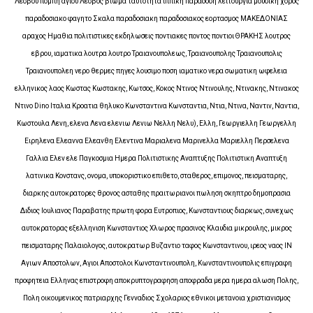
Λεσβου πομπη αγιου Λεσβος βιωμα ταυτοτητα ιππικη παραδοση λειτουργια μουσικη χορος
παραδοσιακο φαγητο Σκαλα παραδοσιακη παραδοσιακος εορτασμος ΜΑΚΕΔΟΝΙΑΣ
αραχος Ημαθια πολιτιστικες εκδηλωσεις ποντιακες ποντος ποντιοι ΘΡΑΚΗΣ λουτρος
εβρου, ιαματικα λουτρα λουτρο Τραιανουπολεως, Τραιανουπολης Τραιανουπολις
Τραιανουπολεη νερο θερμες πηγες λουσιμο ποση ιαματικο νερα σωματικη ωφελεια
ελληνικος λαος Κωστας Κωστακης, Κωτσος, Κοκος Ντινος Ντινουλης, Ντινακης, Ντινακος
Ντινο Dino Ιταλια Κροατια θηλυκο Κωνσταντινα Κωνσταντια, Ντια, Ντινα, Ναντιν, Ναντια,
Κωστουλα Λενη, ελενα Λενα ελενιω Λενιω Νελλη Νελυ), Ελλη, Γεωργιελλη Γεωργελλη
Ειρηλενα Ελεαννα Ελεανθη Ελεντινα Μαριαλενα Μαρινελλα Μαριελλη Περσελενα
Γαλλια Ελεν ελε Παγκοσμια Ημερα Πολιτιστικης Αναπτυξης Πολιτιστικη Αναπτυξη
λατινικα Κονστανς, ονομα, υποκοριστικο επιθετο, σταθερος, επιμονος, πεισματαρης,
διαρκης αυτοκρατορες θρονος ασταθης πραιτωριανοι πωληση σκηπτρο δημοπρασια
Διδιος Ιουλιανος Παραβατης πρωτη φορα Ευτροπιος, Κωνσταντιους διαρκως, συνεχως
αυτοκρατορας εξελληνιση Κωνσταντιος Χλωρος πρασινος Κλαυδια μικρουλης, μικρος
πεισματαρης Παλαιολογος, αυτοκρατωρ Βυζαντιο ταφος Κωνσταντινου, ιρεος ναος ΙΝ
Αγιων Αποστολων, Αγιοι Αποστολοι Κωνσταντινουπολη, Κωνσταντινουπολις επιγραφη
προφητεια Ελληνας επιστροφη αποκρυπτογραφηση αποφραδα μερα ημερα αλωση Πολης,
Πολη οικουμενικος πατριαρχης Γενναδιος Σχολαριος εθνικοι μετανοια χριστιανισμος