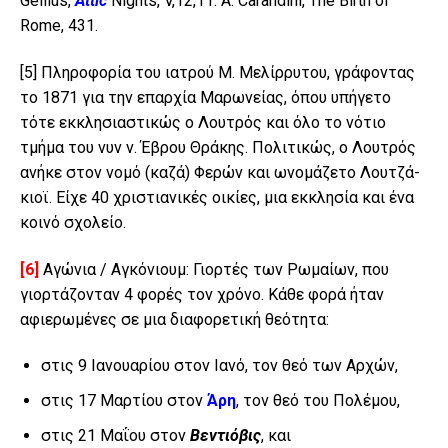
Gellius,
Attic
Nights, V,12,11. A. Carandini, The Birth of
Rome, 431.
[5]
Πληροφορία του ιατρού Μ. Μελίρρυτου, γράφοντας
το 1871 για την επαρχία Μαρωνείας, όπου υπήγετο
τότε εκκλησιαστικώς ο Λουτρός και όλο το νότιο
τμήμα του νυν ν. Έβρου Θράκης. Πολιτικώς, ο Λουτρός
ανήκε στον νομό (καζά) Φερών και ωνομάζετο Λουτζά-
κιοϊ. Είχε 40 χριστιανικές οικίες, μια εκκλησία και ένα
κοινό σχολείο.
[6]
Αγώνια / Αγκόνιουμ: Γιορτές των Ρωμαίων, που
γιορτάζονταν 4 φορές τον χρόνο. Κάθε φορά ήταν
αφιερωμένες σε μια διαφορετική θεότητα:
στις 9 Ιανουαρίου στον Ιανό, τον θεό των Αρχών,
στις 17 Μαρτίου στον
Άρη
, τον θεό του Πολέμου,
στις 21 Μαΐου στον
Βεντιόβις
, και