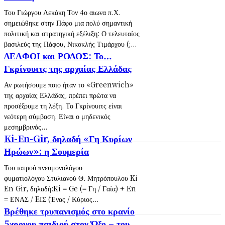
Του Γιώργου Λεκάκη Τον 4ο αιωνα π.Χ.
σημειώθηκε στην Πάφο μια πολύ σημαντική
πολιτική και στρατηγική εξέλιξη: Ο τελευταίος
βασιλεύς της Πάφου, Νικοκλής Τιμάρχου (;...
ΔΕΛΦΟΙ και ΡΟΔΟΣ: Το…
Γκρίνουιτς της αρχαίας Ελλάδας
Αν ρωτήσουμε ποιο ήταν το «Greenwich»
της αρχαίας Ελλάδας, πρέπει πρώτα να
προσέξουμε τη λέξη. Το Γκρίνουιτς είναι
νεότερη σύμβαση. Είναι ο μηδενικός
μεσημβρινός...
Ki-En-Gir, δηλαδή «Γη Κυρίων
Ηρώων»: η Σουμερία
Του ιατρού πνευμονολόγου-
φυματιολόγου Στυλιανού Θ. Μητρόπουλου Ki
En Gir, δηλαδή:Ki = Ge (= Γη / Γαία) + En
= ΕΝΑΣ / EΙΣ (Ένας / Κύριος...
Βρέθηκε τρυπανισμός στο κρανίο
5χρονου παιδιού στον Ώξο – του