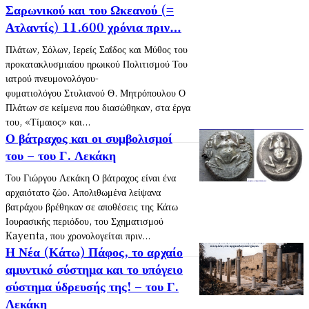
Σαρωνικού και του Ωκεανού (=
Ατλαντίς) 11.600 χρόνια πριν…
Πλάτων, Σόλων, Ιερείς Σαΐδος και Μύθος του
προκατακλυσμιαίου ηρωικού Πολιτισμού Του
ιατρού πνευμονολόγου-
φυματιολόγου Στυλιανού Θ. Μητρόπουλου Ο
Πλάτων σε κείμενα που διασώθηκαν, στα έργα
του, «Τίμαιος» και...
Ο βάτραχος και οι συμβολισμοί
του – του Γ. Λεκάκη
Του Γιώργου Λεκάκη Ο βάτραχος είναι ένα
αρχαιότατο ζώο. Απολιθωμένα λείψανα
βατράχου βρέθηκαν σε αποθέσεις της Κάτω
Ιουρασικής περιόδου, του Σχηματισμού
Kayenta, που χρονολογείται πριν...
Η Νέα (Κάτω) Πάφος, το αρχαίο
αμυντικό σύστημα και το υπόγειο
σύστημα ύδρευσής της! – του Γ.
Λεκάκη