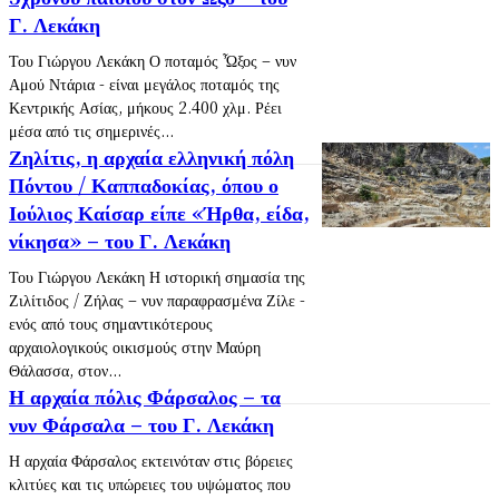
Γ. Λεκάκη
Του Γιώργου Λεκάκη Ο ποταμός Ὦξος – νυν
Αμού Ντάρια - είναι μεγάλος ποταμός της
Κεντρικής Ασίας, μήκους 2.400 χλμ. Ρέει
μέσα από τις σημερινές...
Ζηλίτις, η αρχαία ελληνική πόλη
Πόντου / Καππαδοκίας, όπου ο
Ιούλιος Καίσαρ είπε «Ήρθα, είδα,
νίκησα» – του Γ. Λεκάκη
Του Γιώργου Λεκάκη Η ιστορική σημασία της
Ζιλίτιδος / Ζήλας – νυν παραφρασμένα Ζίλε -
ενός από τους σημαντικότερους
αρχαιολογικούς οικισμούς στην Μαύρη
Θάλασσα, στον...
Η αρχαία πόλις Φάρσαλος – τα
νυν Φάρσαλα – του Γ. Λεκάκη
Η αρχαία Φάρσαλος εκτεινόταν στις βόρειες
κλιτύες και τις υπώρειες του υψώματος που