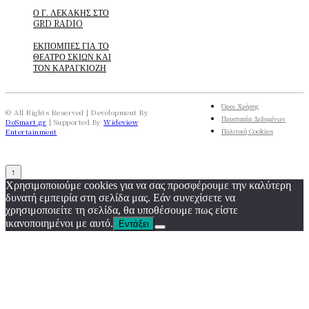
Ο Γ. ΛΕΚΑΚΗΣ ΣΤΟ
GRD RADIO
ΕΚΠΟΜΠΕΣ ΓΙΑ ΤΟ
ΘΕΑΤΡΟ ΣΚΙΩΝ ΚΑΙ
ΤΟΝ ΚΑΡΑΓΚΙΟΖΗ
Όροι Χρήσης
© All Rights Reserved | Development By
Προστασία Δεδομένων
DoSmart.gr
| Supported By
Wideview
Πολιτική Cookies
Entertainment
↑
Χρησιμοποιούμε cookies για να σας προσφέρουμε την καλύτερη
δυνατή εμπειρία στη σελίδα μας. Εάν συνεχίσετε να
χρησιμοποιείτε τη σελίδα, θα υποθέσουμε πως είστε
ικανοποιημένοι με αυτό.
Εντάξει