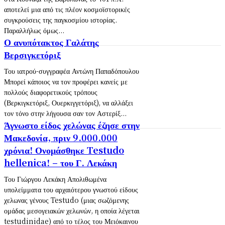
αποτελεί μια από τις πλέον κοσμοϊστορικές
συγκρούσεις της παγκοσμίου ιστορίας.
Παραλλήλως όμως...
Ο ανυπότακτος Γαλάτης
Βερσιγκετόριξ
Του ιατρού-συγγραφέα Αντώνη Παπαδόπουλου
Μπορεί κάποιος να τον προφέρει κανείς με
πολλούς διαφορετικούς τρόπους
(Βερκιγκετόριξ, Ουερκιγγετόριξ), να αλλάξει
τον τόνο στην λήγουσα σαν τον Αστερίξ...
Άγνωστο είδος χελώνας έζησε στην
Μακεδονία, πριν 9.000.000
χρόνια! Ονομάσθηκε Testudo
hellenica! – του Γ. Λεκάκη
Του Γιώργου Λεκάκη Απολιθωμένα
υπολείμματα του αρχαιότερου γνωστού είδους
χελωνας γένους Testudo (μιας σωζόμενης
ομάδας μεσογειακών χελωνών, η οποία λέγεται
testudinidae) από το τέλος του Μειόκαινου