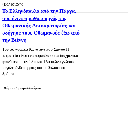
(Βαλεσιανής...
Το Ελληνόπουλο από την Πάργα,
που έγινε πρωθυπουργός της
Οθωμανικής Αυτοκρατορίας και
οδήγησε τους Οθωμανούς έξω από
την Βιέννη
Του συγγραφέα Κωνσταντίνου Σπίνου Η
πειρατεία είναι ένα παμπάλαιο και διαχρονικό
φαινόμενο. Τον 15ο και 16ο αιώνα γνώρισε
μεγάλη άνθηση μιας και οι θαλάσσιοι
δρόμοι...
Φόρτωση περισσοτέρων