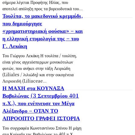
σήμερα λέγεται Προφήτης Ηλίας, που
αποτελεί απόληξη προς τα βορειοδυτικά του...
Τουλίπα, το μακεδονικό κρεμμύδι,
που δημιούργησε
«χρηματιστηριακή φούσκα» – και
η ελληνική ετυμολογία της – του
Γ. Λεκάκη
Του Γιώργου Λεκάκη Η τουλίπα / τουλίπη,
είναι γένος αγγειόσπερμων μονοκότυλων
φυτών, που ανήκει στην τάξη Λειριώδη
(Liliales / λιλιώδη) και στην οικογένεια
Λειριοειδή (Liliaceae...
Η ΜΑΧΗ στα ΚΟΥΝΑΞΑ
Βαβυλώνας (3 Σεπτεμβρίου 401
π.Χ.), που ενέπνευσε τον Μέγα
Αλέξανδρο – ΟΤΑΝ ΤΟ
ΑΠΡΟΟΠΤΟ ΓΡΑΦΕΙ ΙΣΤΟΡΙΑ
Του συγγραφέα Κωνσταντίνου Σπίνου Η μάχη
στα Κούναξα της Βαβυλώνας το 401 π.Χ.