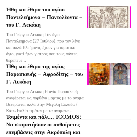
Ήθη και έθιμα του αγίου
Παντελεήμονα – Παντολέοντα –
του Γ. Λεκάκη
Του Γιώργου Λεκάκη Τον άγιο
Παντελεήμονα (27 Ιουλίου), που τον λένε
και απλά Ελεήμονα, έχουν για ιαματικό
άγιο, γιατί ήταν γιατρός που τους πάντες
θεράπευε...
Ήθη και έθιμα της αγίας
Παρασκευής – Αφροδίτης – του
Γ. Λεκάκη
Του Γιώργου Λεκάκη Η αγία Παρασκευή
αναφέρεται ως παρθένα μάρτυς με το όνομα
Βενεράντα, αλλά στην Μεγάλη Ελλάδα /
Κάτω Ιταλία τιμάται με τα ονόματα...
Τσιμέντα και πάλι… ICOMOS:
Να σταματήσουν οι αυθαίρετες
επεμβάσεις στην Ακρόπολη και