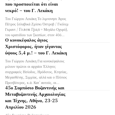
που προσποιείται ότι είναι
νεκρό! – του Γ. Λεκάκη
Του Γιώργου Λεκάκη Το λιμνονησι Άγιος
Πέτρος (σλαβικά Ζμίσκι Όστροβ / Γκόλεμ
Γκραντ / Голем Град = Μεγάλο Οχυρό),
του κρατιδίου των Σκοπίων, στον 40ό...
Ο κυνοκέφαλος άγιος
Χριστόφορος, ήταν γίγαντας
ύψους 5,4 μ.! – του Γ. Λεκάκη
Του Γιώργου Λεκάκη Για κυνοκέφαλους
μιλουν πρώτοι οι αρχαίοι Έλληνες
συγγραφείς Ησίοδος, Ηρόδοτος, Κτησίας,
Μεγασθένης, Σιμμίας, αλλά και ο Πλίνιος
Πρεσβύτερος, κ.ά. Κατ’ αυτούς, οι...
45ο Συμπόσιο Βυζαντινής και
Μεταβυζαντινής Αρχαιολογίας
και Τέχνης, Αθήνα, 23-25
Απριλίου 2026
45ο Συμπόσιο Βυζαντινής και