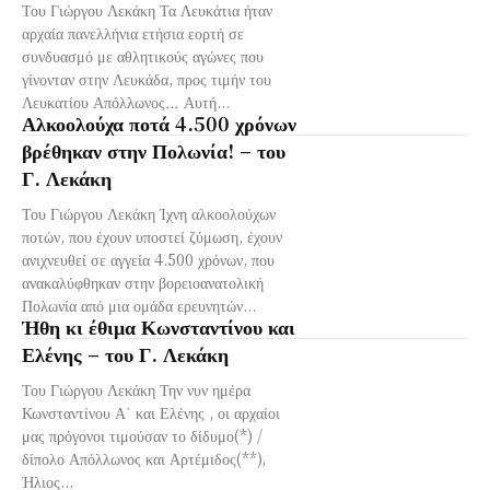
Του Γιώργου Λεκάκη Τα Λευκάτια ήταν
αρχαία πανελλήνια ετήσια εορτή σε
συνδυασμό με αθλητικούς αγώνες που
γίνονταν στην Λευκάδα, προς τιμήν του
Λευκατίου Απόλλωνος… Αυτή...
Αλκοολούχα ποτά 4.500 χρόνων
βρέθηκαν στην Πολωνία! – του
Γ. Λεκάκη
Του Γιώργου Λεκάκη Ίχνη αλκοολούχων
ποτών, που έχουν υποστεί ζύμωση, έχουν
ανιχνευθεί σε αγγεία 4.500 χρόνων, που
ανακαλύφθηκαν στην βορειοανατολική
Πολωνία από μια ομάδα ερευνητών...
Ήθη κι έθιμα Κωνσταντίνου και
Ελένης – του Γ. Λεκάκη
Του Γιώργου Λεκάκη Την νυν ημέρα
Κωνσταντίνου Α΄ και Ελένης , οι αρχαίοι
μας πρόγονοι τιμούσαν το δίδυμο(*) /
δίπολο Απόλλωνος και Αρτέμιδος(**),
Ήλιος...