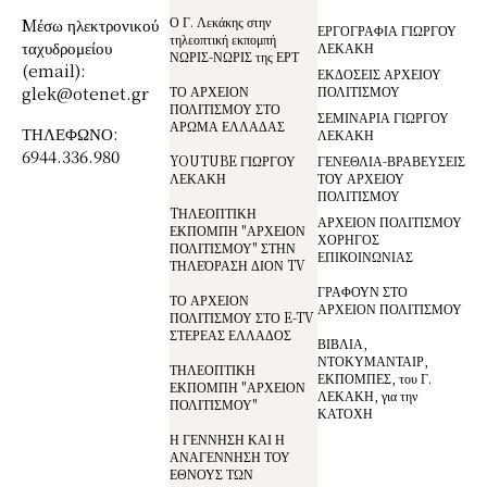
Ο Γ. Λεκάκης στην
Mέσω ηλεκτρονικού
ΕΡΓΟΓΡΑΦΙΑ ΓΙΩΡΓΟΥ
τηλεοπτική εκπομπή
ταχυδρομείου
ΛΕΚΑΚΗ
ΝΩΡΙΣ-ΝΩΡΙΣ της ΕΡΤ
(email):
ΕΚΔΟΣΕΙΣ ΑΡΧΕΙΟΥ
glek@otenet.gr
ΤΟ ΑΡΧΕΙΟΝ
ΠΟΛΙΤΙΣΜΟΥ
ΠΟΛΙΤΙΣΜΟΥ ΣΤΟ
ΣΕΜΙΝΑΡΙΑ ΓΙΩΡΓΟΥ
ΑΡΩΜΑ ΕΛΛΑΔΑΣ
ΤΗΛΕΦΩΝΟ:
ΛΕΚΑΚΗ
6944.336.980
YOUTUBE ΓΙΩΡΓΟΥ
ΓΕΝΕΘΛΙΑ-ΒΡΑΒΕΥΣΕΙΣ
ΛΕΚΑΚΗ
ΤΟΥ ΑΡΧΕΙΟΥ
ΠΟΛΙΤΙΣΜΟΥ
TΗΛΕΟΠΤΙΚΗ
ΑΡΧΕΙΟΝ ΠΟΛΙΤΙΣΜΟΥ
ΕΚΠΟΜΠΗ "ΑΡΧΕΙΟΝ
ΧΟΡΗΓΟΣ
ΠΟΛΙΤΙΣΜΟΥ" ΣΤΗΝ
ΕΠΙΚΟΙΝΩΝΙΑΣ
ΤΗΛΕΌΡΑΣΗ ΔΙΟΝ TV
ΓΡΑΦΟΥΝ ΣΤΟ
ΤΟ ΑΡΧΕΙΟΝ
ΑΡΧΕΙΟΝ ΠΟΛΙΤΙΣΜΟΥ
ΠΟΛΙΤΙΣΜΟΥ ΣΤΟ E-TV
ΣΤΕΡΕΑΣ ΕΛΛΑΔΟΣ
ΒΙΒΛΙΑ,
ΝΤΟΚΥΜΑΝΤΑΙΡ,
ΤΗΛΕΟΠΤΙΚΗ
ΕΚΠΟΜΠΕΣ, του Γ.
ΕΚΠΟΜΠΗ "ΑΡΧΕΙΟΝ
ΛΕΚΑΚΗ, για την
ΠΟΛΙΤΙΣΜΟΥ"
ΚΑΤΟΧΗ
Η ΓΕΝΝΗΣΗ ΚΑΙ Η
ΑΝΑΓΕΝΝΗΣΗ ΤΟΥ
ΕΘΝΟΥΣ ΤΩΝ