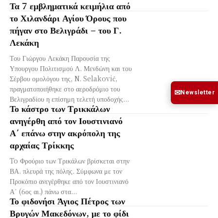
Τα 7 εμβληματικά κειμήλια από
το Χιλανδάρι Αγίου Όρους που
πήγαν στο Βελιγράδι – του Γ.
Λεκάκη
Του Γιώργου Λεκάκη Παρουσία της
Υπουργου Πολιτισμού Λ. Μενδώνη και του
Σέρβου ομολόγου της, N. Selaković,
πραγματοποιήθηκε στο αεροδρόμιο του
✉
Newsletter
Βελιγραδίου η επίσημη τελετή υποδοχής...
Το κάστρο των Τρικκάλων
ανηγέρθη από τον Ιουστινιανό
Α΄ επάνω στην ακρόπολη της
αρχαίας Τρίκκης
To Φρούριο των Τρικάλων βρίσκεται στην
ΒΑ. πλευρά της πόλης. Σύμφωνα με τον
Προκόπιο ανεγέρθηκε από τον Ιουστινιανό
Α΄ (6ος αι.) πάνω στα...
Το φιδονήσι Άγιος Πέτρος των
Βρυγών Μακεδόνων, με το φίδι