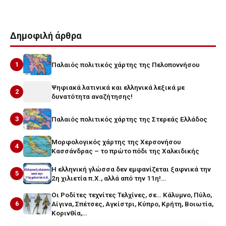
Δημοφιλή άρθρα
1
Παλαιός πολιτικός χάρτης της Πελοποννήσου
Ψηφιακά λατινικά και ελληνικά λεξικά με
2
δυνατότητα αναζήτησης!
3
Παλαιός πολιτικός χάρτης της Στερεάς Ελλάδος
Μορφολογικός χάρτης της Χερσονήσου
4
Κασσάνδρας – το πρώτο πόδι της Χαλκιδικής
Η ελληνική γλώσσα δεν εμφανίζεται ξαφνικά την
5
2η χιλιετία π.Χ., αλλά από την 11η!…
Οι Ροδίτες τεχνίτες Τελχίνες, σε… Κάλυμνο, Πύλο,
6
Αίγινα, Σπέτσες, Αγκίστρι, Κύπρο, Κρήτη, Βοιωτία,
Κορινθία,…