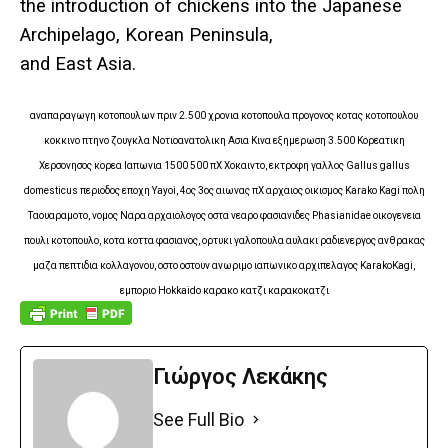
the introduction of chickens into the Japanese
Archipelago, Korean Peninsula,
and East Asia.
αναπαραγωγη κοτοπουλων πριν 2.500 χρονια κοτοπουλα προγονος κοτας κοτοπουλου
κοκκινο πτηνο ζουγκλα Νοτιοανατολικη Ασια Κινα εξημερωση 3.500 Κορεατικη
Χερσονησος κορεα Ιαπωνια 1500 500 πΧ Χοκαιντο, εκτροφη γαλλος Gallus gallus
domesticus περιοδος εποχη Yayoi, 4ος 3ος αιωνας πΧ αρχαιος οικισμος Karako Kagi πολη
Ταουαραμοτο, νομος Ναρα αρχαιολογος οστα νεαρο φασιανιδες Phasianidae οικογενεια
πουλι κοτοπουλο, κοτα κοττα φασιανος, ορτυκι γαλοπουλα αυλακι ραδιενεργος ανθρακας
μαζα πεπτιδια κολλαγονου, οστο οστουν ανωριμο ιαπωνικο αρχιπελαγος KarakoKagi,
εμποριο Hokkaido καρακο κατζι καρακοκατζι
Γιώργος Λεκάκης
See Full Bio