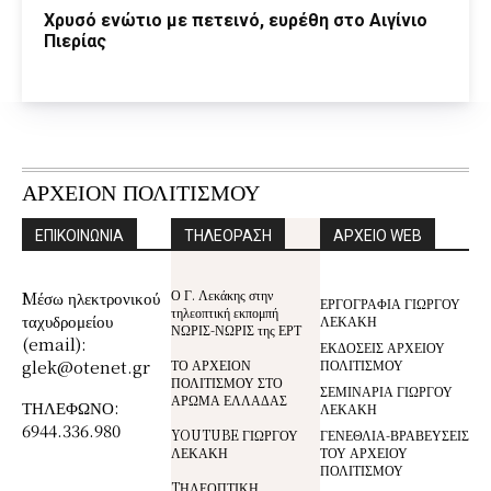
Χρυσό ενώτιο με πετεινό, ευρέθη στο Αιγίνιο
Πιερίας
ΑΡΧΕΙΟΝ ΠΟΛΙΤΙΣΜΟΥ
ΕΠΙΚΟΙΝΩΝΙΑ
ΤΗΛΕΟΡΑΣΗ
ΑΡΧΕΙΟ WEB
Ο Γ. Λεκάκης στην
Mέσω ηλεκτρονικού
ΕΡΓΟΓΡΑΦΙΑ ΓΙΩΡΓΟΥ
τηλεοπτική εκπομπή
ταχυδρομείου
ΛΕΚΑΚΗ
ΝΩΡΙΣ-ΝΩΡΙΣ της ΕΡΤ
(email):
ΕΚΔΟΣΕΙΣ ΑΡΧΕΙΟΥ
glek@otenet.gr
ΤΟ ΑΡΧΕΙΟΝ
ΠΟΛΙΤΙΣΜΟΥ
ΠΟΛΙΤΙΣΜΟΥ ΣΤΟ
ΣΕΜΙΝΑΡΙΑ ΓΙΩΡΓΟΥ
ΑΡΩΜΑ ΕΛΛΑΔΑΣ
ΤΗΛΕΦΩΝΟ:
ΛΕΚΑΚΗ
6944.336.980
YOUTUBE ΓΙΩΡΓΟΥ
ΓΕΝΕΘΛΙΑ-ΒΡΑΒΕΥΣΕΙΣ
ΛΕΚΑΚΗ
ΤΟΥ ΑΡΧΕΙΟΥ
ΠΟΛΙΤΙΣΜΟΥ
TΗΛΕΟΠΤΙΚΗ