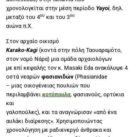
χρονολογείται στην μέση περίοδο
Yayoi
, δηλ.
ου
ου
μεταξύ του 4
και του 3
αιώνα π.Χ.
Στον αρχαίο οικισμό
Karako-Kagi
(κοντά στην πόλη Ταουαραμότο,
στον νομό Νάρα) μια ομάδα αρχαιολόγων
με επί κεφαλής τον κ. Masaki Eda ανακάλυψε 4
οστά νεαρών
φασιανιδών
(Phasianidae
– μιας οικογένειας πουλιών που
περιλαμβάνει
κοτόπουλα
, φασιανούς, ορτύκια
και
γαλοπούλες), και τα αναγνώρισαν «από ένα
αυλάκι διαίρεσης». Χρησιμοποιώντας
χρονολόγηση με ραδιενεργό άνθρακα και