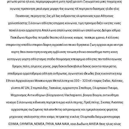
μετωπο ματια ηλικια, παραμορφωμενη μυτη πρηξιμο αυτι ζυγωματικα μυες πυγμαχικος
αγωνας προπονηση ρεαλισμος μορφη 4ος αιωνας πΧ πορτραιτο διασημος ηλιδα ηλις
Παυσανιας, περιηγητης 2ος μΧ 6ος ανδριαντας ολυμπιονικες εργο Αθηναιος
χαλκοπλαστης Σιλανιων αθλητες επιρροη κοινωνια, τιμη προνομιο δοξα νικητες νικες
πανελληνιοι αρχαιοτητα Απολλωνα απολλωνος απολλων απολλωνας Δελφοι ισθμια
Ποσειδωνα Κορινθος τετραδα θεατες ελληνικος κοσμος. τεσσερα χρονια, 4 ελληνες
στεφανιτης επαθλο στεφανι δαφνη αγριοσελινο πευκο θρησκεια ζωη αρχαιοι ιερα κεντρα
εορτη θεοι συναντηση ενισχυση αμβλυνση τονωση εθνικο συναισθημα πιστη κοινη
καταγωγη γιορτη αθλητισμος σταδιο θαυμασμος επευφημια αθλητες πενταθλο αγωνας
δρομου, παλη, αλμα εις μηκος, ριψη δισκου δισκοβολια δισκος ακοντιο παγκρατιο,
ιπποδρομια αρματοδρομια αθληση ανθρωπος, αγωνιστικο ιδεωδες βιος εικονιστικη εαμ
Εθνικο Αρχαιολογικο Μουσειο εργα Μεταλλοτεχνια 330 – 320 πΧ νταφας Dafas, Καλτσας,
γλυπτα ΑΓΩΝ, Σταμπολιδης, Τασουλας, αρχαιοτητα Σπαθαρη, Ολυμπιακο Πνευμα,
Μηχανισμος Αντικυθηρων βλαχογιαννη Vlachogianni, βουγια Bouyia, αντικυθηρα
ναυαγιο Σιλανιωνας ειδικευση πορτρετο εργο καλλιτεχνης, Πραξιτελης, Σκοπας Λυσιππος
αρχαιοτερος σωζομενος πολυσυνθετος αστρονομικος και ημερολογιακος φορητος
μηχανικος υπολογιστης στον κοσμο, τετραετης κυκλος Ολυμπιαδα διαχωρο επιγραφη
ΙΣΘΜΙΑ, ΟΛΥΜΠΙΑ, ΝΕΜΕΑ, ΠΥΘΙΑ, ΝΑΑ ΝΑΙΑ, ναια Δωδωνη ΑΛΙΕΙΑ θεος ηλιος αλιος