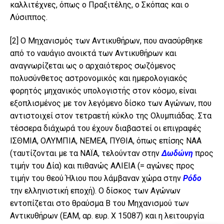
καλλιτέχνες, όπως ο Πραξιτέλης, ο Σκόπας και ο
Λύσιππος.
[2]
Ο Μηχανισμός των Αντικυθήρων, που ανασύρθηκε
από το ναυάγιο ανοικτά των Αντικυθήρων και
αναγνωρίζεται ως ο αρχαιότερος σωζόμενος
πολυσύνθετος αστρονομικός και ημερολογιακός
φορητός μηχανικός υπολογιστής στον κόσμο, είναι
εξοπλισμένος με τον λεγόμενο δίσκο των Αγώνων, που
αντιστοιχεί στον τετραετή κύκλο της Ολυμπιάδας. Στα
τέσσερα διάχωρά του έχουν διαβαστεί οι επιγραφές
ΙΣΘΜΙΑ, ΟΛΥΜΠΙΑ, ΝΕΜΕΑ, ΠΥΘΙΑ, όπως επίσης ΝΑΑ
(ταυτίζονται με τα ΝΑΪΑ, τελούνταν στην
Δωδώνη
προς
τιμήν του Δία) και πιθανώς ΑΛΙΕΙΑ (= αγώνες προς
τιμήν του θεού Ήλιου που λάμβαναν χώρα στην
Ρόδο
την ελληνιστική εποχή). Ο δίσκος των Αγώνων
εντοπίζεται στο θραύσμα Β του Μηχανισμού των
Αντικυθήρων (ΕΑΜ, αρ. ευρ. Χ 15087) και η λειτουργία