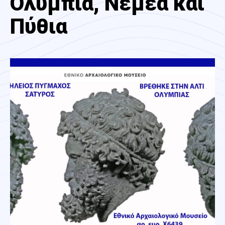
Ολύμπια, Nέμεα και
Πύθια