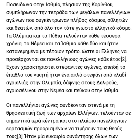
Ποσειδώνα στην Ισθμία, πλησίον της Κορίνθου,
συμπλήρωναν την τετράδα των μεγάλων πανελλήνιων
αγώνων που συγκέντρωναν πλήθος κόσμου, αθλητών
και θεατών, από όλο τον τότε γνωστό ελληνικό κόσμο.
Τα Ολύμπια και τα Πύθια τελούνταν κάθε τέσσερα
χρόνια, τα Νέμεα και τα Ίσθμια κάθε δύο και ήταν
κατανεμημένα με τέτοιον τρόπο, ώστε οι Έλληνες να
προσέρχονται σε πανελλήνιους αγώνες κάθε έτος
[2]
.
Έχουν χαρακτηριστεί στεφανίτες αγώνες, επειδή το
έπαθλο του νικητή ήταν ένα απλό στεφάνι από κλαδί
αγριελιάς στην Ολυμπία, δάφνης στους Δελφούς,
αγριοσέλινου στην Νεμέα και πεύκου στην Ισθμία.
Οι πανελλήνιοι αγώνες συνδέονταν στενά με τη
θρησκευτική ζωή των αρχαίων Ελλήνων, τελούνταν σε
σημαντικά ιερά κέντρα και στο πλαίσιο πανελλήνιων
εορτασμών προορισμένων να τιμήσουν τους θεούς
τους
[3]
. Ήταν μία ευκαιρία συνάντησης όλων των