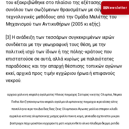
του εξακριβώθηκε στο πλαίσιο της εξέτασης του
✉
Newsletter
συνόλου των σωζόμενων θραυσμάτων με σύγχρονες
τεχνολογικές μεθόδους από την Ομάδα Μελέτης του
Μηχανισμού των Αντικυθήρων (2005 κι εξής).
[3]
Η ανάδειξη των τεσσάρων συγκεκριμένων ιερών
συνδέεται με την γεωγραφική τους θέση, με την
πολιτική ισχύ των ίδιων ή της πόλης-κράτους που
επιστατούσε σε αυτά, αλλά κυρίως με παλαιότατες
παραδόσεις και την απαρχή θέσπισης τοπικών αγώνων
εκεί, αρχικά προς τιμήν εγχώριου ήρωα ή επιφανούς
νεκρού.
αρχαια χαλκινη κεφαλη αγαλματος Ηλειος πυγμαχος Σατυρος νικητης Ολυμπια, Nεμεα
Πυθια Χατζηπαναγιωτου κεφαλι αγαλμα ολυμπιονικης πυγμαχια ιερο αλσος αλτις
πανελληνιο ιερο του Δια διος διας ζευς Ολυμπιακοι Αγωνες μαλλια στεφανι κλαδι
αγριελια κοτινος ολυμπιονικης μισχος φυλλο πυκνη κομη, γενειαδα αχτενιστοι μικροι
βοστρυχοι παχυ μουστακι εγχαρακτη ματι κορη ενθετο υλικο πλαδαρο δερμα ρυτιδα