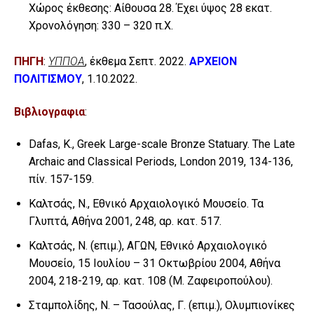
Χώρος έκθεσης: Αίθουσα 28. Έχει ύψος 28 εκατ.
Χρονολόγηση: 330 – 320 π.Χ.
ΠΗΓΗ
:
ΥΠΠΟΑ
, έκθεμα Σεπτ. 2022.
ΑΡΧΕΙΟΝ
ΠΟΛΙΤΙΣΜΟΥ
, 1.10.2022.
Bιβλιογραφια
:
Dafas, K., Greek Large-scale Bronze Statuary. The Late
Archaic and Classical Periods, London 2019, 134-136,
πίν. 157-159.
Καλτσάς, N., Εθνικό Αρχαιολογικό Μουσείο. Τα
Γλυπτά, Αθήνα 2001, 248, αρ. κατ. 517.
Καλτσάς, N. (επιμ.), ΑΓΩΝ, Εθνικό Αρχαιολογικό
Μουσείο, 15 Ιουλίου – 31 Οκτωβρίου 2004, Αθήνα
2004, 218-219, αρ. κατ. 108 (Μ. Ζαφειροπούλου).
Σταμπολίδης, Ν. – Τασούλας, Γ. (επιμ.), Ολυμπιονίκες