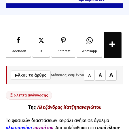
Facebook
X
Pinterest
WhatsApp
A
A
▶
Άκου το άρθρο
Μέγεθος κειμένου
A
6 λεπτά ανάγνωσης
Της
Αλεξάνδρας Χατζηπαναγιώτου
Το φυσικών διαστάσεων κεφάλι ανήκε σε άγαλμα
ολυμπιονίκη
πυγμάχου
. Αποκαλύφθηκε στο
ιερό άλσος