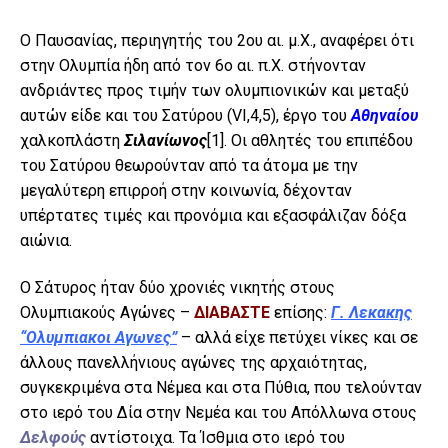
Ο Παυσανίας, περιηγητής του 2ου αι. μ.Χ., αναφέρει ότι
στην Ολυμπία ήδη από τον 6ο αι. π.Χ. στήνονταν
ανδριάντες προς τιμήν των ολυμπιονικών και μεταξύ
αυτών είδε και του Σατύρου (VI,4,5), έργο του
Αθηναίου
χαλκοπλάστη
Σιλανίωνος
[1]
. Οι αθλητές του επιπέδου
του Σατύρου θεωρούνταν από τα άτομα με την
μεγαλύτερη επιρροή στην κοινωνία, δέχονταν
υπέρτατες τιμές και προνόμια και εξασφάλιζαν δόξα
αιώνια.
Ο Σάτυρος ήταν δύο χρονιές νικητής στους
Ολυμπιακούς Αγώνες –
ΔΙΑΒΑΣΤΕ
επίσης:
Γ. Λεκακης
“Ολυμπιακοι Αγωνες”
– αλλά είχε πετύχει νίκες και σε
άλλους πανελλήνιους αγώνες της αρχαιότητας,
συγκεκριμένα στα Nέμεα και στα Πύθια, που τελούνταν
στο ιερό του Δία στην Νεμέα και του Απόλλωνα στους
Δελφούς
αντίστοιχα. Τα Ίσθμια στο ιερό του