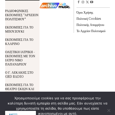
ΡΑΔΙΟΦΩΝΙΚΕΣ
Όροι Χρήσης
ΕΚΠΟΜΠΕΣ "ΑΡΧΕΙΟΝ
Πολιτική Cookies
ΠΟΛΙΤΙΣΜΟΥ"
Πολιτικής Απορρήτου
ΕΚΠΟΜΠΕΣ ΓΙΑ ΤΟ
Το Αρχείον Πολιτισμού
ΜΠΟΥΖΟΥΚΙ
ΕΚΠΟΜΠΕΣ ΓΙΑ ΤΟ
ΚΛΑΡΙΝΟ
ΟΛΙΣΤΙΚΗ ΙΑΤΡΙΚΗ -
ΕΚΠΟΜΠΕΣ ΜΕ ΤΟΝ
ΙΑΤΡΟ ΝΙΚΟ
ΠΑΠΑΝΔΡΕΟΥ
Ο Γ. ΛΕΚΑΚΗΣ ΣΤΟ
GRD RADIO
ΕΚΠΟΜΠΕΣ ΓΙΑ ΤΟ
ΘΕΑΤΡΟ ΣΚΙΩΝ ΚΑΙ
ΤΟΝ ΚΑΡΑΓΚΙΟΖΗ
Χρησιμοποιούμε cookies για να σας προσφέρουμε την
καλύτερη δυνατή εμπειρία στη σελίδα μας. Εάν συνεχίσετε να
Όροι Χρήσης
© All Rights Reserved | Development By
χρησιμοποιείτε τη σελίδα, θα υποθέσουμε πως είστε
DoSmart.gr
| Supported By
Wideview
Προστασία Δεδομένων
ικανοποιημένοι με αυτό.