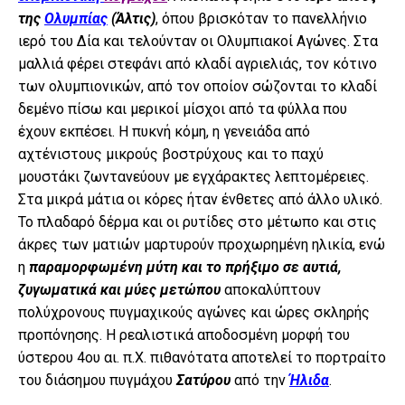
της
Ολυμπίας
(Άλτις)
, όπου βρισκόταν το πανελλήνιο
ιερό του Δία και τελούνταν οι Ολυμπιακοί Αγώνες. Στα
μαλλιά φέρει στεφάνι από κλαδί αγριελιάς, τον κότινο
των ολυμπιονικών, από τον οποίον σώζονται το κλαδί
δεμένο πίσω και μερικοί μίσχοι από τα φύλλα που
έχουν εκπέσει. Η πυκνή κόμη, η γενειάδα από
αχτένιστους μικρούς βοστρύχους και το παχύ
μουστάκι ζωντανεύουν με εγχάρακτες λεπτομέρειες.
Στα μικρά μάτια οι κόρες ήταν ένθετες από άλλο υλικό.
Το πλαδαρό δέρμα και οι ρυτίδες στο μέτωπο και στις
άκρες των ματιών μαρτυρούν προχωρημένη ηλικία, ενώ
η
παραμορφωμένη μύτη και το πρήξιμο σε αυτιά,
ζυγωματικά και μύες μετώπου
αποκαλύπτουν
πολύχρονους πυγμαχικούς αγώνες και ώρες σκληρής
προπόνησης. Η ρεαλιστικά αποδοσμένη μορφή του
ύστερου 4ου αι. π.Χ. πιθανότατα αποτελεί το πορτραίτο
του διάσημου πυγμάχου
Σατύρου
από την
Ήλιδα
.