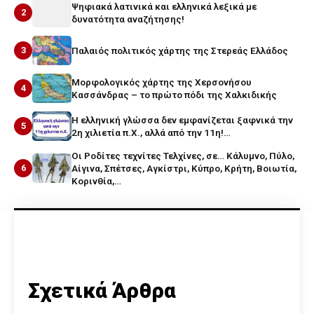
Ψηφιακά λατινικά και ελληνικά λεξικά με
2
δυνατότητα αναζήτησης!
3
Παλαιός πολιτικός χάρτης της Στερεάς Ελλάδος
Μορφολογικός χάρτης της Χερσονήσου
4
Κασσάνδρας – το πρώτο πόδι της Χαλκιδικής
Η ελληνική γλώσσα δεν εμφανίζεται ξαφνικά την
5
2η χιλιετία π.Χ., αλλά από την 11η!…
Οι Ροδίτες τεχνίτες Τελχίνες, σε… Κάλυμνο, Πύλο,
6
Αίγινα, Σπέτσες, Αγκίστρι, Κύπρο, Κρήτη, Βοιωτία,
Κορινθία,…
Σχετικά Άρθρα