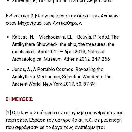
Σπαθάρη, Ε., Το Ολυμπιακό Πνεύμα, Αθήνα 2004.
Ενδεικτική βιβλιογραφία για τον δίσκο των Αγώνων
στον Μηχανισμό των Αντικυθήρων:
Kaltsas, N. – Vlachogianni, El. – Bouyia, P. (eds.), The
Antikythera Shipwreck, the ship, the treasures, the
mechanism, April 2012 – April 2013, National
Archaeological Museum, Athens 2012, 247, 266.
Jones, Α., A Portable Cosmos. Revealing the
Antikythera Mechanism, Scientific Wonder of the
Ancient World, New York 2017, 50, 87-94.
ΣΗΜΕΙΩΣΕΙΣ
:
[1]
Ο Σιλανίων ειδικευόταν σε αγάλματα ανθρώπων και
πορτρέτα. Έδρασε τον ύστερο 4ο αι. π.Χ., σε μία εποχή
που σφράγισαν με το έργο τους ανυπέρβλητοι