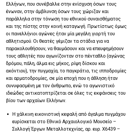
Ελλήνων, που συνέβαλλε στην ενίσχυση όσων τους
ένωναν, στην άμβλυνση όσων τους χώριζαν και
παράλληλα στην τόνωση του εθνικού συναισθήματος
και της πίστης στην κοινή καταγωγή. Πρωτίστως όμως
οι πανελλήνιοι αγώνες ήταν μία μεγάλη γιορτή του
αθλητισμού. Οι θεατές γέμιζαν τα στάδια για να
παρακολουθήσουν, να θαυμάσουν και να επευφημήσουν
τους αθλητές που αγωνίζονταν στο πένταθλο (αγώνας
δρόμου, πάλη, άλμα εις μήκος, ρίψη δίσκου και
ακόντιου), την πυγμαχία, το παγκράτιο, τις ιπποδρομίες
και αρματοδρομίες, σε μία εποχή που η άθληση ήταν
συνυφασμένη με τον άνθρωπο, ενώ το αγωνιστικό
ιδεώδες αντικατοπτρίζεται σε όλες τις εκφάνσεις του
βίου των αρχαίων Ελλήνων.
Η χάλκινη εικονιστική κεφαλή από άγαλμα πυγμάχου
ευρίσκεται στο Εθνικό Αρχαιολογικό Μουσείο –
Συλλογή Έργων Μεταλλοτεχνίας, αρ. ευρ. Χ6439 –