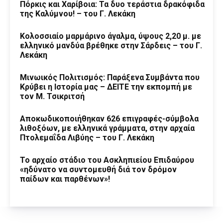
Πόρκις και Χαρίβοια: Τα δυο τεράστια δρακόφιδα
της Καλύμνου! – του Γ. Λεκάκη
Κολοσσιαίο μαρμάρινο άγαλμα, ύψους 2,20 μ. με
ελληνικό μανδύα βρέθηκε στην Σάρδεις – του Γ.
Λεκάκη
Μινωικός Πολιτισμός: Παράξενα Συμβάντα που
Κρύβει η Ιστορία μας – ΔΕΙΤΕ την εκπομπή με
τον Μ. Τσικριτσή
Αποκωδικοποιήθηκαν 626 επιγραφές-σύμβολα
λιθοξόων, με ελληνικά γράμματα, στην αρχαία
Πτολεμαΐδα Λιβύης – του Γ. Λεκάκη
Το αρχαίο στάδιο του Ασκληπιείου Επιδαύρου
«ηδύνατο να συντομευθή διά τον δρόμον
παίδων και παρθένων»!