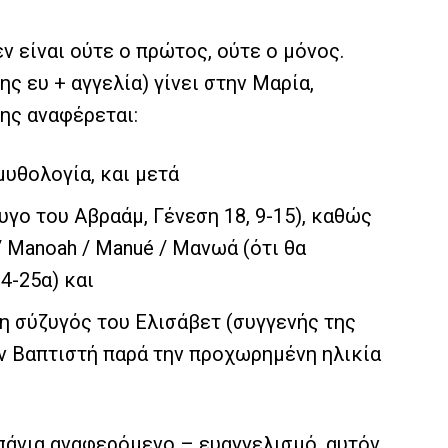
ν είναι ούτε ο πρώτος, ούτε ο μόνος.
ης ευ + αγγελία) γίνει στην Μαρία,
ης αναφέρεται:
μυθολογία, και μετά
υγο του Αβραάμ, Γένεση 18, 9-15), καθώς
/ Manoah / Manué / Μανωά (ότι θα
4-25α) και
 η σύζυγός του Ελισάβετ (συγγενής της
ον Βαπτιστή παρά την προχωρημένη ηλικία
πάνια αναφερόμενο – ευαγγελισμό, αυτόν