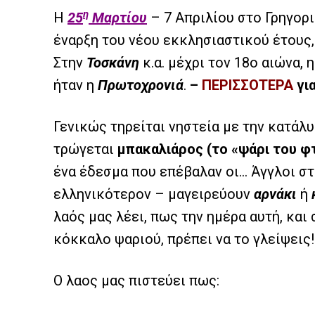
η
Η
25
Μαρτίου
– 7 Απριλίου στο Γρηγορι
έναρξη του νέου εκκλησιαστικού έτους,
Στην
Τοσκάνη
κ.α. μέχρι τον 18ο αιώνα,
ήταν η
Πρωτοχρονιά
.
–
ΠΕΡΙΣΣΟΤΕΡΑ
γι
Γενικώς τηρείται νηστεία με την κατάλυ
τρώγεται
μπακαλιάρος (το «ψάρι του φ
ένα έδεσμα που επέβαλαν οι… Άγγλοι στ
ελληνικότερον – μαγειρεύουν
αρνάκι
ή
λαός μας λέει, πως την ημέρα αυτή, και
κόκκαλο ψαριού, πρέπει να το γλείψεις!
Ο λαος μας πιστεύει πως: