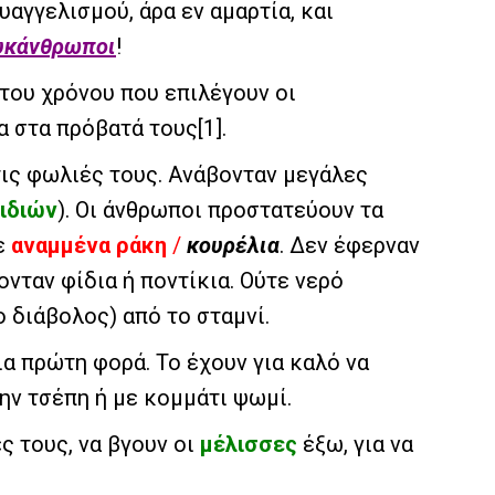
αγγελισμού, άρα εν αμαρτία, και
υκάνθρωποι
!
ς του χρόνου που επιλέγουν οι
α στα πρόβατά τους
[1]
.
 τις φωλιές τους. Ανάβονταν μεγάλες
ιδιών
). Οι άνθρωποι προστατεύουν τα
με
αναμμένα
ράκη
/
κουρέλια
. Δεν έφερναν
ίνονταν φίδια ή ποντίκια. Ούτε νερό
 ο διάβολος) από το σταμνί.
ια πρώτη φορά. Το έχουν για καλό να
ην τσέπη ή με κομμάτι ψωμί.
ς τους, να βγουν οι
μέλισσες
έξω, για να