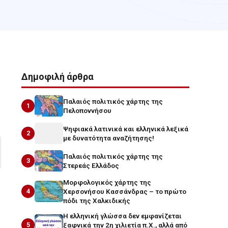
Δημοφιλή άρθρα
Παλαιός πολιτικός χάρτης της
1
Πελοποννήσου
Ψηφιακά λατινικά και ελληνικά λεξικά
2
με δυνατότητα αναζήτησης!
Παλαιός πολιτικός χάρτης της
3
Στερεάς Ελλάδος
Μορφολογικός χάρτης της
4
Χερσονήσου Κασσάνδρας – το πρώτο
πόδι της Χαλκιδικής
Η ελληνική γλώσσα δεν εμφανίζεται
5
ξαφνικά την 2η χιλιετία π.Χ., αλλά από