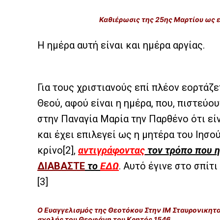
Καθιέρωσις της 25ης Μαρτίου ως ε
Η ημέρα αυτή είναι και ημέρα αργίας.
Για τους χριστιανούς επί πλέον εορτάζε
Θεού, αφού είναι η ημέρα, που, πιστεύ
στην Παναγία Μαρία την Παρθένο ότι είν
και έχει επιλεγεί ως η μητέρα του Ιησο
κρίνο
[2]
,
αντιγράφοντας
τον τρόπο που 
ΔΙΑΒΑΣΤΕ
το
ΕΔΩ
. Αυτό έγινε στο σπίτι
[3]
Ο Ευαγγελισμός της Θεοτόκου Στην ΙΜ Σταυρονικητα
σχολής του Θεοφάνη του Κρητός 1546