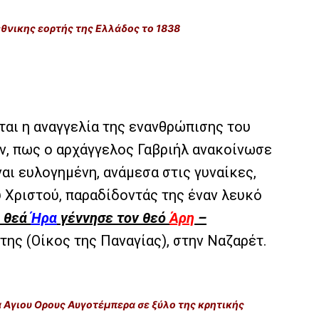
θνικης εορτής της Ελλάδος το 1838
ται η αναγγελία της ενανθρώπισης του
ουν, πως ο αρχάγγελος Γαβριήλ ανακοίνωσε
αι ευλογημένη, ανάμεσα στις γυναίκες,
ύ Χριστού, παραδίδοντάς της έναν λευκό
η θεά
Ήρα
γέννησε τον θεό
Άρη
–
 της (Οίκος της Παναγίας), στην Ναζαρέτ.
 Αγιου Ορους Αυγοτέμπερα σε ξύλο της κρητικής