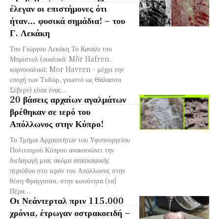
έλεγαν οι επιστήμονες ότι
ήταν… φυσικά σημάδια! – του
Γ. Λεκάκη
Του Γιώργου Λεκάκη Το Κανάλι του
Μπρίστολ (ουαλικά: Môr Hafren,
κορνουαλικά: Mor Havren - μέχρι την
εποχή των Τυδώρ, γνωστό ως Θάλασσα
Σέβερν) είναι ένας...
20 βάσεις αρχαίων αγαλμάτων
βρέθηκαν σε ιερό του
Απόλλωνος στην Κύπρο!
Το Τμήμα Αρχαιοτήτων του Υφυπουργείου
Πολιτισμού Κύπρου ανακοινώνει την
διεξαγωγή μιας ακόμα ανασκαφικής
περιόδου στο ιερόν του Απόλλωνος στην
θέση Φράγγισσα, στην κοινότητα (τα)
Πέρα...
Οι Νεάντερταλ πριν 115.000
χρόνια, έτρωγαν οστρακοειδή –