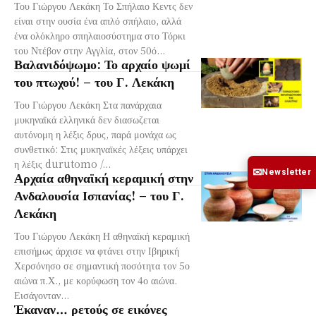
Του Γιώργου Λεκάκη Το Σπήλαιο Κεντς δεν
είναι στην ουσία ένα απλό σπήλαιο, αλλά
ένα ολόκληρο σπηλαιοσύστημα στο Τόρκι
του Ντέβον στην Αγγλία, στον 50ό...
Βαλανιδόψωμο: Το αρχαίο ψωμί
του πτωχού! – του Γ. Λεκάκη
Του Γιώργου Λεκάκη Στα πανάρχαια
μυκηναϊκά ελληνικά δεν διασωζεται
αυτόνομη η λέξις δρυς, παρά μονάχα ως
συνθετικό: Στις μυκηναϊκές λέξεις υπάρχει
η λέξις durutomo /...
✉
Newsletter
Αρχαία αθηναϊκή κεραμική στην
Ανδαλουσία Ισπανίας! – του Γ.
Λεκάκη
Του Γιώργου Λεκάκη Η αθηναϊκή κεραμική
επισήμως άρχισε να φτάνει στην Ιβηρική
Χερσόνησο σε σημαντική ποσότητα τον 5ο
αιώνα π.Χ., με κορύφωση τον 4ο αιώνα.
Εισάγονταν...
Έκαναν… ρετούς σε εικόνες