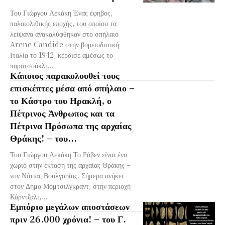
Του Γιώργου Λεκάκη Ένας έφηβος,
παλαιολιθικής εποχής, του οποίου τα
λείψανα ανακαλύφθηκαν στο σπήλαιο
Arene Candide στην βορειοδυτική
Ιταλία το 1942, κέρδισε αμέσως το
παρατσούκλι...
Κάποιος παρακολουθεί τους
επισκέπτες μέσα από σπήλαιο –
το Κάστρο του Ηρακλή, ο
Πέτρινος Άνθρωπος και τα
Πέτρινα Πρόσωπα της αρχαίας
Θράκης! – του...
Του Γιώργου Λεκάκη Το Ράβεν είναι ένα
χωριό στην έκταση της αρχαίας Θράκης –
νυν Νότιας Βουλγαρίας. Σήμερα ανήκει
στον Δήμο Μόμτσιλγκραντ, στην περιοχή
Κάρντζαλι,...
Εμπόριο μεγάλων αποστάσεων
πριν 26.000 χρόνια! – του Γ.