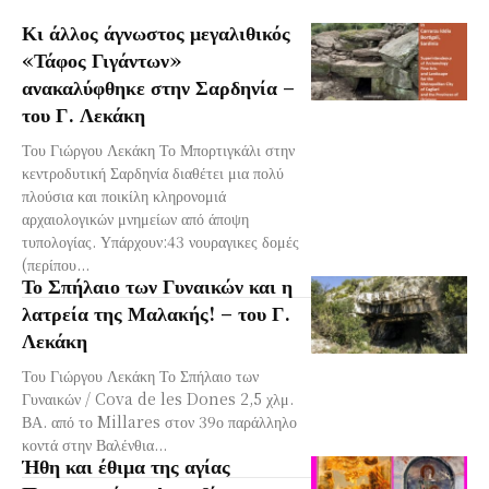
Κι άλλος άγνωστος μεγαλιθικός
«Τάφος Γιγάντων»
ανακαλύφθηκε στην Σαρδηνία –
του Γ. Λεκάκη
Του Γιώργου Λεκάκη Το Μπορτιγκάλι στην
κεντροδυτική Σαρδηνία διαθέτει μια πολύ
πλούσια και ποικίλη κληρονομιά
αρχαιολογικών μνημείων από άποψη
τυπολογίας. Υπάρχουν:43 νουραγικες δομές
(περίπου...
Το Σπήλαιο των Γυναικών και η
λατρεία της Μαλακής! – του Γ.
Λεκάκη
Του Γιώργου Λεκάκη Το Σπήλαιο των
Γυναικών / Cova de les Dones 2,5 χλμ.
ΒΑ. από το Millares στον 39ο παράλληλο
κοντά στην Βαλένθια...
Ήθη και έθιμα της αγίας