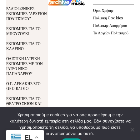
ΡΑΔΙΟΦΩΝΙΚΕΣ
Όροι Χρήσης
ΕΚΠΟΜΠΕΣ "ΑΡΧΕΙΟΝ
Πολιτική Cookies
ΠΟΛΙΤΙΣΜΟΥ"
Πολιτικής Απορρήτου
ΕΚΠΟΜΠΕΣ ΓΙΑ ΤΟ
Το Αρχείον Πολιτισμού
ΜΠΟΥΖΟΥΚΙ
ΕΚΠΟΜΠΕΣ ΓΙΑ ΤΟ
ΚΛΑΡΙΝΟ
ΟΛΙΣΤΙΚΗ ΙΑΤΡΙΚΗ -
ΕΚΠΟΜΠΕΣ ΜΕ ΤΟΝ
ΙΑΤΡΟ ΝΙΚΟ
ΠΑΠΑΝΔΡΕΟΥ
Ο Γ. ΛΕΚΑΚΗΣ ΣΤΟ
GRD RADIO
ΕΚΠΟΜΠΕΣ ΓΙΑ ΤΟ
ΘΕΑΤΡΟ ΣΚΙΩΝ ΚΑΙ
ΤΟΝ ΚΑΡΑΓΚΙΟΖΗ
Χρησιμοποιούμε cookies για να σας προσφέρουμε την
καλύτερη δυνατή εμπειρία στη σελίδα μας. Εάν συνεχίσετε να
Όροι Χρήσης
© All Rights Reserved | Development By
χρησιμοποιείτε τη σελίδα, θα υποθέσουμε πως είστε
DoSmart.gr
| Supported By
Wideview
Προστασία Δεδομένων
ικανοποιημένοι με αυτό.
Entertainment
EL
Πολιτική Cookies