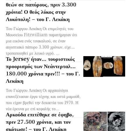
θεών σε παπύρους, πριν 3.300
χρόνια! Ο θεός λύκος στην
Λυκόπολη! – του Γ. Λεκάκη
Του Γιώργου Λεκάκη Οι επιμελητές του
Μουσείου Fitzwilliam παρατήρησαν ότι
μια εικόνα ενός τσακαλιού, σε έναν
αιγυπτιακό πάπυρο 3.300 χρόνων, είχε…
τροποποιηθεί με λευκό υγρό. ...
Το Jersey ήταν… τουριστικός
προορισμός των Νεάντερταλ…
180.000 χρόνια πριν!!! – του Γ.
Λεκάκη
Του Γιώργου Λεκάκη Οι αρχαιολόγοι
επανεξέτασαν έργα τέχνης και οστά μαμούθ,
που είχαν βρεθεί την δεκαετία του 1970. Η
νέα έρευνα με επί κεφαλής το...
Αρκούδα επιτέθηκε σε έφηβο,
πριν 27.500 χρόνια, και τον
σκότωσε! – του Γ. Λεκάκη