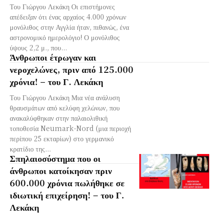
Του Γιώργου Λεκάκη Οι επιστήμονες
απέδειξαν ότι ένας αρχαίος 4.000 χρόνων
μονόλιθος στην Αγγλία ήταν, πιθανώς, ένα
αστρονομικό ημερολόγιο! Ο μονόλιθος
ύψους 2,2 μ., που...
Άνθρωποι έτρωγαν και
νεροχελώνες, πριν από 125.000
χρόνια! – του Γ. Λεκάκη
Του Γιώργου Λεκάκη Μια νέα ανάλυση
θραυσμάτων από κελύφη χελώνων, που
ανακαλύφθηκαν στην παλαιολιθική
τοποθεσία Neumark-Nord (μια περιοχή
περίπου 25 εκταρίων) στο γερμανικό
κρατίδιο της...
Σπηλαιοσύστημα που οι
άνθρωποι κατοίκησαν πριν
600.000 χρόνια πωλήθηκε σε
ιδιωτική επιχείρηση! – του Γ.
Λεκάκη