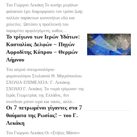
Του Γιώργου Λεκάκη Το κυνήγι μεγάλων
φαλαινών έχει διαμορφώσει τον τρόπο ζωής
πολλών παράκτιων κοινοτήτων εδώ και
χιλιετίες. Ωστόσο η προέλευσή του
παραμένει αμφιλεγόμενη, καθώς...
Το τρίγωνο των Ιερών Υδάτων:
Κασταλίας Δελφών – Πηγών
Αφροδίτης Κύπρου – Θερμών
Λήμνου
Του ιατρού πνευμονολόγου-
φυματιολόγου Στυλιανού Θ. Μητρόπουλου
ΣΧΟΛΙΑ-ΕΠΙΜΕΛΕΙΑ: Γ. Λεκάκης
ΣΧΟΛΙΟ Γ. Λεκάκη: Τα «ιερά τρίγωνα» της
Ιεράς Γεωμετρίας της Ελλάδος, δεν
συνέδεαν μόνον ιερά και ναούς, αλλά...
Οι 7 πετρωμένοι γίγαντες στα 7
θαύματα της Ρωσίας! – του Γ.
Λεκάκη
Του Γιώργου Λεκάκη Οι «Στήλες Μάνσι»