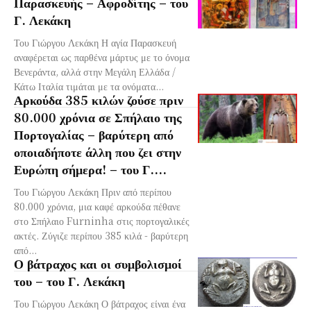
Παρασκευής – Αφροδίτης – του
Γ. Λεκάκη
Του Γιώργου Λεκάκη Η αγία Παρασκευή
αναφέρεται ως παρθένα μάρτυς με το όνομα
Βενεράντα, αλλά στην Μεγάλη Ελλάδα /
Κάτω Ιταλία τιμάται με τα ονόματα...
Αρκούδα 385 κιλών ζούσε πριν
80.000 χρόνια σε Σπήλαιο της
Πορτογαλίας – βαρύτερη από
οποιαδήποτε άλλη που ζει στην
Ευρώπη σήμερα! – του Γ....
Του Γιώργου Λεκάκη Πριν από περίπου
80.000 χρόνια, μια καφέ αρκούδα πέθανε
στο Σπήλαιο Furninha στις πορτογαλικές
ακτές. Ζύγιζε περίπου 385 κιλά - βαρύτερη
από...
Ο βάτραχος και οι συμβολισμοί
του – του Γ. Λεκάκη
Του Γιώργου Λεκάκη Ο βάτραχος είναι ένα