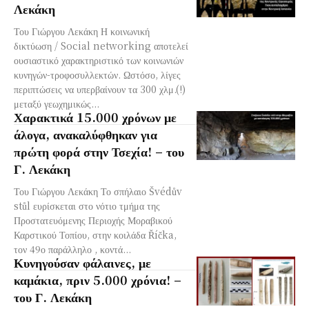
Λεκάκη
Του Γιώργου Λεκάκη Η κοινωνική
δικτύωση / Social networking αποτελεί
ουσιαστικό χαρακτηριστικό των κοινωνιών
κυνηγών-τροφοσυλλεκτών. Ωστόσο, λίγες
περιπτώσεις να υπερβαίνουν τα 300 χλμ.(!)
μεταξύ γεωχημικώς...
Χαρακτικά 15.000 χρόνων με
άλογα, ανακαλύφθηκαν για
πρώτη φορά στην Τσεχία! – του
Γ. Λεκάκη
Του Γιώργου Λεκάκη Το σπήλαιο Švédův
stůl ευρίσκεται στο νότιο τμήμα της
Προστατευόμενης Περιοχής Μοραβικού
Καρστικού Τοπίου, στην κοιλάδα Říčka,
τον 49ο παράλληλο , κοντά...
Κυνηγούσαν φάλαινες, με
καμάκια, πριν 5.000 χρόνια! –
του Γ. Λεκάκη