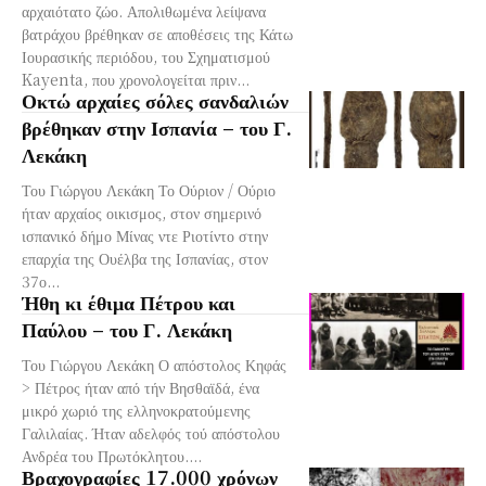
αρχαιότατο ζώο. Απολιθωμένα λείψανα
βατράχου βρέθηκαν σε αποθέσεις της Κάτω
Ιουρασικής περιόδου, του Σχηματισμού
Kayenta, που χρονολογείται πριν...
Οκτώ αρχαίες σόλες σανδαλιών
βρέθηκαν στην Ισπανία – του Γ.
Λεκάκη
Του Γιώργου Λεκάκη Το Ούριον / Ούριο
ήταν αρχαίος οικισμος, στον σημερινό
ισπανικό δήμο Μίνας ντε Ριοτίντο στην
επαρχία της Ουέλβα της Ισπανίας, στον
37ο...
Ήθη κι έθιμα Πέτρου και
Παύλου – του Γ. Λεκάκη
Του Γιώργου Λεκάκη Ο απόστολος Κηφάς
> Πέτρος ήταν από τήν Βησθαϊδά, ένα
μικρό χωριό της ελληνοκρατούμενης
Γαλιλαίας. Ήταν αδελφός τού απόστολου
Ανδρέα του Πρωτόκλητου....
Βραχογραφίες 17.000 χρόνων