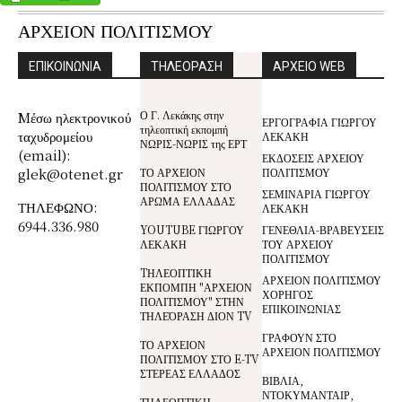
ΑΡΧΕΙΟΝ ΠΟΛΙΤΙΣΜΟΥ
ΕΠΙΚΟΙΝΩΝΙΑ
ΤΗΛΕΟΡΑΣΗ
ΑΡΧΕΙΟ WEB
Ο Γ. Λεκάκης στην
Mέσω ηλεκτρονικού
ΕΡΓΟΓΡΑΦΙΑ ΓΙΩΡΓΟΥ
τηλεοπτική εκπομπή
ταχυδρομείου
ΛΕΚΑΚΗ
ΝΩΡΙΣ-ΝΩΡΙΣ της ΕΡΤ
(email):
ΕΚΔΟΣΕΙΣ ΑΡΧΕΙΟΥ
glek@otenet.gr
ΤΟ ΑΡΧΕΙΟΝ
ΠΟΛΙΤΙΣΜΟΥ
ΠΟΛΙΤΙΣΜΟΥ ΣΤΟ
ΣΕΜΙΝΑΡΙΑ ΓΙΩΡΓΟΥ
ΑΡΩΜΑ ΕΛΛΑΔΑΣ
ΤΗΛΕΦΩΝΟ:
ΛΕΚΑΚΗ
6944.336.980
YOUTUBE ΓΙΩΡΓΟΥ
ΓΕΝΕΘΛΙΑ-ΒΡΑΒΕΥΣΕΙΣ
ΛΕΚΑΚΗ
ΤΟΥ ΑΡΧΕΙΟΥ
ΠΟΛΙΤΙΣΜΟΥ
TΗΛΕΟΠΤΙΚΗ
ΑΡΧΕΙΟΝ ΠΟΛΙΤΙΣΜΟΥ
ΕΚΠΟΜΠΗ "ΑΡΧΕΙΟΝ
ΧΟΡΗΓΟΣ
ΠΟΛΙΤΙΣΜΟΥ" ΣΤΗΝ
ΕΠΙΚΟΙΝΩΝΙΑΣ
ΤΗΛΕΌΡΑΣΗ ΔΙΟΝ TV
ΓΡΑΦΟΥΝ ΣΤΟ
ΤΟ ΑΡΧΕΙΟΝ
ΑΡΧΕΙΟΝ ΠΟΛΙΤΙΣΜΟΥ
ΠΟΛΙΤΙΣΜΟΥ ΣΤΟ E-TV
ΣΤΕΡΕΑΣ ΕΛΛΑΔΟΣ
ΒΙΒΛΙΑ,
ΝΤΟΚΥΜΑΝΤΑΙΡ,
ΤΗΛΕΟΠΤΙΚΗ