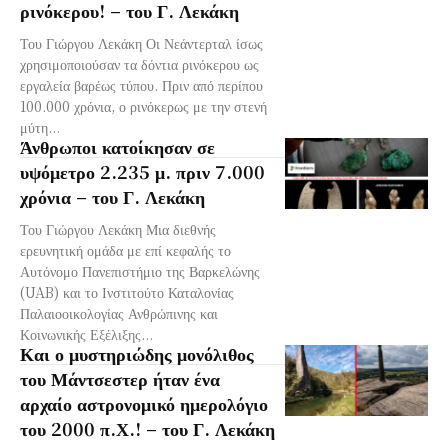
ρινόκερου! – του Γ. Λεκάκη
Του Γιώργου Λεκάκη Οι Νεάντερταλ ίσως
χρησιμοποιούσαν τα δόντια ρινόκερου ως
εργαλεία βαρέως τύπου. Πριν από περίπου
100.000 χρόνια, ο ρινόκερως με την στενή
μύτη...
Άνθρωποι κατοίκησαν σε
υψόμετρο 2.235 μ. πριν 7.000
χρόνια – του Γ. Λεκάκη
Του Γιώργου Λεκάκη Μια διεθνής
ερευνητική ομάδα με επί κεφαλής το
Αυτόνομο Πανεπιστήμιο της Βαρκελώνης
(UAB) και το Ινστιτούτο Καταλονίας
Παλαιοοικολογίας Ανθρώπινης και
Κοινωνικής Εξέλιξης...
Και ο μυστηριώδης μονόλιθος
του Μάντσεστερ ήταν ένα
αρχαίο αστρονομικό ημερολόγιο
του 2000 π.Χ.! – του Γ. Λεκάκη