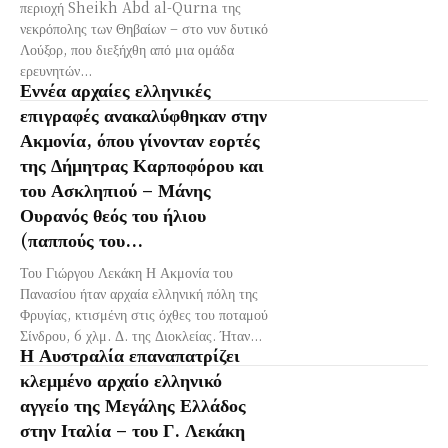
περιοχή Sheikh Abd al-Qurna της
νεκρόπολης των Θηβαίων – στο νυν δυτικό
Λούξορ, που διεξήχθη από μια ομάδα
ερευνητών...
Εννέα αρχαίες ελληνικές
επιγραφές ανακαλύφθηκαν στην
Ακμονία, όπου γίνονταν εορτές
της Δήμητρας Καρποφόρου και
του Ασκληπιού – Μάνης
Ουρανός θεός του ήλιου
(παππούς του...
Του Γιώργου Λεκάκη Η Ακμονία του
Πανασίου ήταν αρχαία ελληνική πόλη της
Φρυγίας, κτισμένη στις όχθες του ποταμού
Σίνδρου, 6 χλμ. Δ. της Διοκλείας. Ήταν...
Η Αυστραλία επαναπατρίζει
κλεμμένο αρχαίο ελληνικό
αγγείο της Μεγάλης Ελλάδος
στην Ιταλία – του Γ. Λεκάκη