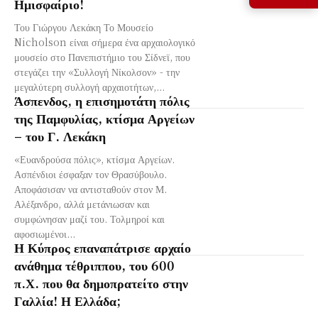
Ημισφαίριο!
Του Γιώργου Λεκάκη Το Μουσείο
Nicholson είναι σήμερα ένα αρχαιολογικό
μουσείο στο Πανεπιστήμιο του Σίδνεϊ, που
στεγάζει την «Συλλογή Νίκολσον» - την
μεγαλύτερη συλλογή αρχαιοτήτων,...
Άσπενδος, η επισημοτάτη πόλις
της Παμφυλίας, κτίσμα Αργείων
– του Γ. Λεκάκη
«Ευανδρούσα πόλις», κτίσμα Αργείων.
Ασπένδιοι έσφαξαν τον Θρασύβουλο.
Αποφάσισαν να αντισταθούν στον Μ.
Αλέξανδρο, αλλά μετάνιωσαν και
συμφώνησαν μαζί του. Τολμηροί και
αφοσιωμένοι...
Η Κύπρος επαναπάτρισε αρχαίο
ανάθημα τέθριππου, του 600
π.Χ. που θα δημοπρατείτο στην
Γαλλία! Η Ελλάδα;