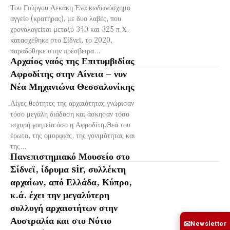
Του Γιώργου Λεκάκη Ένα κωδωνόσχημο
αγγείο (κρατήρας), με δυο λαβές, που
χρονολογείται μεταξύ 340 και 325 π.Χ.
κατασχέθηκε στο Σίδνεϊ, το 2020,
παραδόθηκε στην πρέσβειρα...
Αρχαίος ναός της Επιτυμβιδίας
Αφροδίτης στην Αίνεια – νυν
Νέα Μηχανιώνα Θεσσαλονίκης
Λίγες θεότητες της αρχαιότητας γνώρισαν
τόσο μεγάλη διάδοση και άσκησαν τόσο
ισχυρή γοητεία όσο η Αφροδίτη.Θεά του
έρωτα, της ομορφιάς, της γονιμότητας και
της...
Πανεπιστημιακό Μουσείο στο
Σίδνεϊ, ίδρυμα sir, συλλέκτη
αρχαίων, από Ελλάδα, Κύπρο,
κ.ά. έχει την μεγαλύτερη
συλλογή αρχαιοτήτων στην
Αυστραλία και στο Νότιο
✉
Newsletter