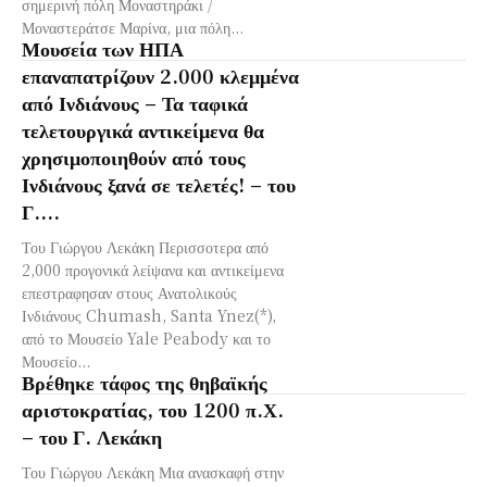
σημερινή πόλη Μοναστηράκι /
Μοναστεράτσε Μαρίνα, μια πόλη...
Μουσεία των ΗΠΑ
επαναπατρίζουν 2.000 κλεμμένα
από Ινδιάνους – Τα ταφικά
τελετουργικά αντικείμενα θα
χρησιμοποιηθούν από τους
Ινδιάνους ξανά σε τελετές! – του
Γ....
Του Γιώργου Λεκάκη Περισσοτερα από
2,000 προγονικά λείψανα και αντικείμενα
επεστραφησαν στους Ανατολικούς
Ινδιάνους Chumash, Santa Ynez(*),
από το Μουσείο Yale Peabody και το
Μουσείο...
Βρέθηκε τάφος της θηβαϊκής
αριστοκρατίας, του 1200 π.Χ.
– του Γ. Λεκάκη
Του Γιώργου Λεκάκη Μια ανασκαφή στην