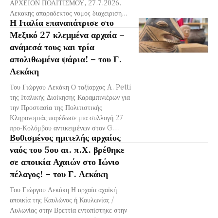
ΑΡΧΕΙΟΝ ΠΟΛΙΤΙΣΜΟΥ, 27.7.2026.
Λεκακης απαραδεκτος νομος διαχειριση...
Η Ιταλία επαναπάτρισε στο
Μεξικό 27 κλεμμένα αρχαία –
ανάμεσά τους και τρία
απολιθωμένα ψάρια! – του Γ.
Λεκάκη
Του Γιώργου Λεκάκη Ο ταξίαρχος A. Petti
της Ιταλικής Διοίκησης Καραμπινιέρων για
την Προστασία της Πολιτιστικής
Κληρονομιάς παρέδωσε μια συλλογή 27
προ-Κολόμβου αντικειμένων στον G....
Βυθισμένος ημιτελής αρχαίος
ναός του 5ου αι. π.Χ. βρέθηκε
σε αποικία Αχαιών στο Ιώνιο
πέλαγος! – του Γ. Λεκάκη
Του Γιώργου Λεκάκη Η αρχαία αχαϊκή
αποικία της Καυλώνος ή Καυλωνίας /
Αυλωνίας στην Βρεττία εντοπίστηκε στην