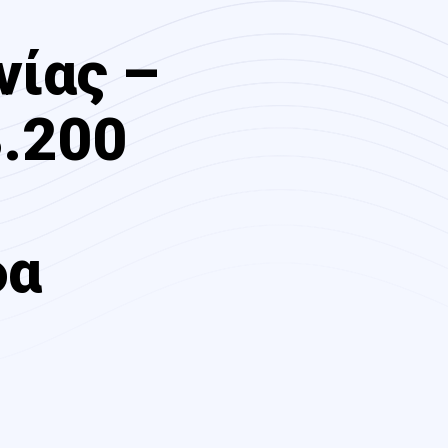
νίας –
.200
δα