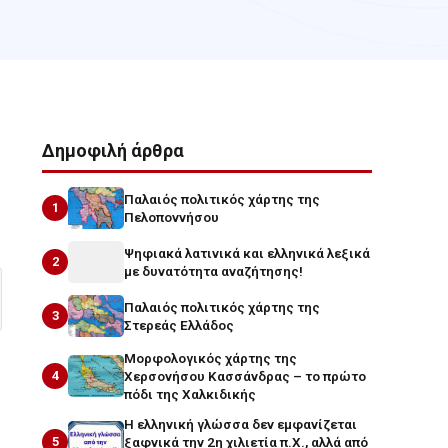
Δημοφιλή άρθρα
Παλαιός πολιτικός χάρτης της
1
Πελοποννήσου
Ψηφιακά λατινικά και ελληνικά λεξικά
2
με δυνατότητα αναζήτησης!
Παλαιός πολιτικός χάρτης της
3
Στερεάς Ελλάδος
Μορφολογικός χάρτης της
4
Χερσονήσου Κασσάνδρας – το πρώτο
πόδι της Χαλκιδικής
Η ελληνική γλώσσα δεν εμφανίζεται
5
ξαφνικά την 2η χιλιετία π.Χ., αλλά από