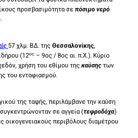
οίκους προσβασιμότητα σε
πόσιμο νερό
.
κίς
57 χλμ. ΒΔ. της
Θεσσαλονίκης
,
ος
ιδήρου (12
– 9ος / 8ος αι. π.Χ.). Κύριο
χεδόν, χρήση του εθίμου της
καύσης
των
ης του ενταφιασμού.
γικού της ταφής, περιλάμβανε την καύση
 συγκεντρώνονταν σε αγγεία (
τεφροδόχα
)
ους οικογενειακούς περιβόλους διαμέτρου