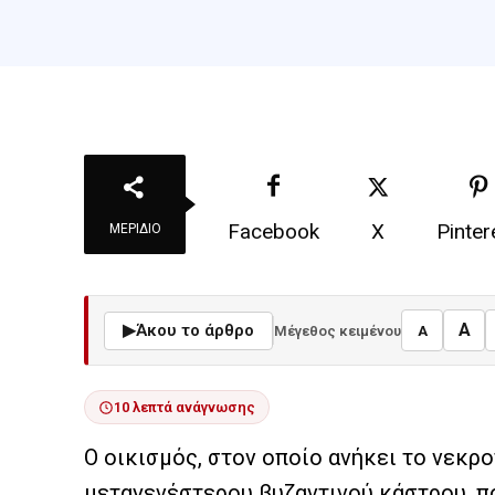
Facebook
X
Pinter
ΜΕΡΊΔΙΟ
A
▶
Άκου το άρθρο
Μέγεθος κειμένου
A
10 λεπτά ανάγνωσης
Ο οικισμός, στον οποίο ανήκει το νεκρ
μεταγενέστερου βυζαντινού κάστρου, π