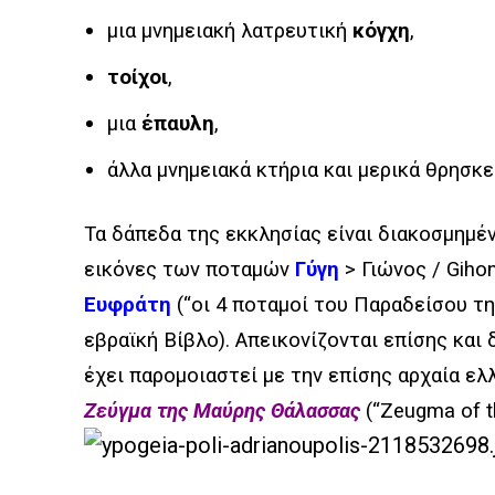
μια μνημειακή λατρευτική
κόγχη
,
τοίχοι
,
μια
έπαυλη
,
άλλα μνημειακά κτήρια και μερικά θρησκευ
Τα δάπεδα της εκκλησίας είναι διακοσμημέ
εικόνες των ποταμών
Γύγη
> Γιώνος / Giho
Ευφράτη
(“οι 4 ποταμοί του Παραδείσου τ
εβραϊκή Βίβλο). Απεικονίζονται επίσης κα
έχει παρομοιαστεί με την επίσης αρχαία ελ
Ζεύγμα της Μαύρης Θάλασσας
(“Zeugma of t