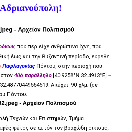
 Αδριανούπολη!
χρόνων
, που περιείχε ανθρώπινα ίχνη, που
ική έως και την Βυζαντινή περίοδο, ευρέθη
)
Παφλαγονίας
Πόντου,
στην περιοχή που
, στον
40ό παράλληλο
[40.9258°N 32.4913°E] –
32.48770449564519. Απέχει 90 χλμ. (σε
του Πόντου.
Σχολή Τεχνών και Επιστημών, Τμήμα
καφές φέτος σε αυτόν τον βραχώδη οικισμό,