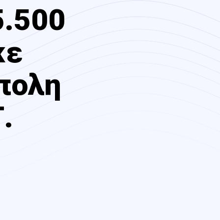
5.500
κε
πολη
.