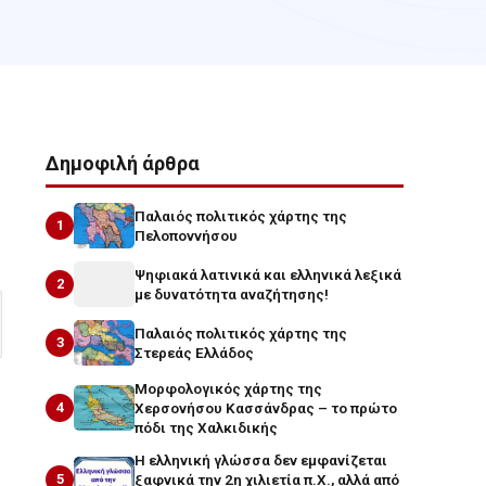
Δημοφιλή άρθρα
Παλαιός πολιτικός χάρτης της
1
Πελοποννήσου
Ψηφιακά λατινικά και ελληνικά λεξικά
2
με δυνατότητα αναζήτησης!
Παλαιός πολιτικός χάρτης της
3
Στερεάς Ελλάδος
Μορφολογικός χάρτης της
4
Χερσονήσου Κασσάνδρας – το πρώτο
πόδι της Χαλκιδικής
Η ελληνική γλώσσα δεν εμφανίζεται
5
ξαφνικά την 2η χιλιετία π.Χ., αλλά από