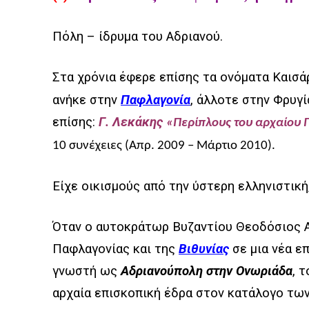
Πόλη – ίδρυμα του Αδριανού.
Στα χρόνια έφερε επίσης τα ονόματα Καισάρ
ανήκε στην
Παφλαγονία
, άλλοτε στην Φρυγί
επίσης:
Γ. Λεκάκης
«Περίπλους του αρχαίου 
10 συνέχειες (
Απρ. 2009 – Μάρτιο 2010).
Είχε οικισμούς από την ύστερη ελληνιστική
Όταν ο αυτοκράτωρ Βυζαντίου Θεοδόσιος Α΄
Παφλαγονίας και της
Βιθυνίας
σε μια νέα ε
γνωστή ως
Αδριανούπολη στην Ονωριάδα
, 
αρχαία επισκοπική έδρα στον κατάλογο τω