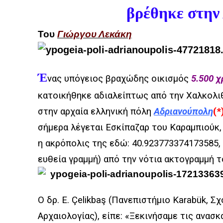
βρέθηκε στην
Του
Γιώργου Λεκάκη
Έ
νας υπόγειος βραχώδης οικισμός
5.500 
κατοικήθηκε αδιαλείπτως από την Χαλκολιθ
στην αρχαία ελληνική πόλη
Αδριανούπολη
(*
σήμερα λέγεται Εσκίπαζαρ του Καραμπιούκ
η ακρόπολις της εδώ: 40.923773374173585, 
ευθεία γραμμή) από την νότια ακτογραμμή 
Ο δρ. E. Çelikbaş (Πανεπιστήμιο Karabük, 
Αρχαιολογίας), είπε: «Ξεκινήσαμε τις ανασ