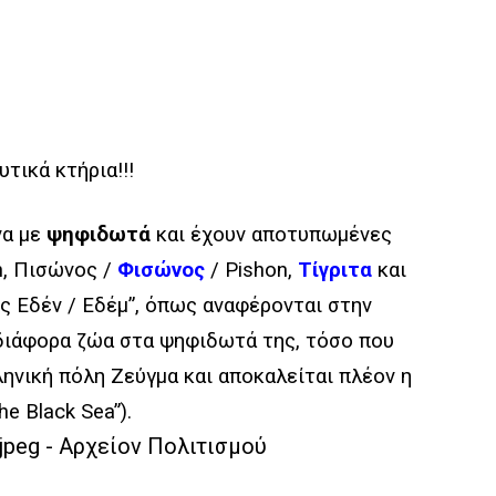
τικά κτήρια!!!
να με
ψηφιδωτά
και έχουν αποτυπωμένες
n, Πισώνος /
Φισώνος
/ Pishon,
Τίγριτα
και
ης Εδέν / Εδέμ”, όπως αναφέρονται στην
ι διάφορα ζώα στα ψηφιδωτά της, τόσο που
ληνική πόλη Ζεύγμα και αποκαλείται πλέον η
he Black Sea”).