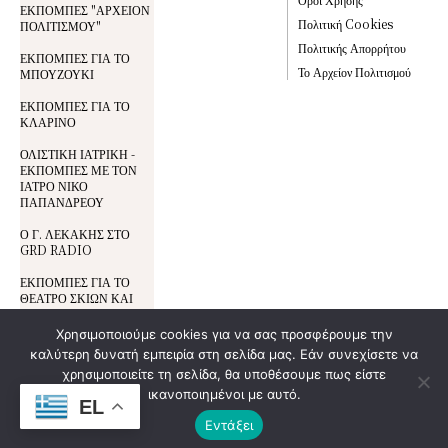
ΕΚΠΟΜΠΕΣ "ΑΡΧΕΙΟΝ
Πολιτική Cookies
ΠΟΛΙΤΙΣΜΟΥ"
Πολιτικής Απορρήτου
ΕΚΠΟΜΠΕΣ ΓΙΑ ΤΟ
Το Αρχείον Πολιτισμού
ΜΠΟΥΖΟΥΚΙ
ΕΚΠΟΜΠΕΣ ΓΙΑ ΤΟ
ΚΛΑΡΙΝΟ
ΟΛΙΣΤΙΚΗ ΙΑΤΡΙΚΗ -
ΕΚΠΟΜΠΕΣ ΜΕ ΤΟΝ
ΙΑΤΡΟ ΝΙΚΟ
ΠΑΠΑΝΔΡΕΟΥ
Ο Γ. ΛΕΚΑΚΗΣ ΣΤΟ
GRD RADIO
ΕΚΠΟΜΠΕΣ ΓΙΑ ΤΟ
ΘΕΑΤΡΟ ΣΚΙΩΝ ΚΑΙ
ΤΟΝ ΚΑΡΑΓΚΙΟΖΗ
Χρησιμοποιούμε cookies για να σας προσφέρουμε την
καλύτερη δυνατή εμπειρία στη σελίδα μας. Εάν συνεχίσετε να
Όροι Χρήσης
© All Rights Reserved | Development By
χρησιμοποιείτε τη σελίδα, θα υποθέσουμε πως είστε
DoSmart.gr
| Supported By
Wideview
Προστασία Δεδομένων
ικανοποιημένοι με αυτό.
Entertainment
EL
Πολιτική Cookies
Εντάξει