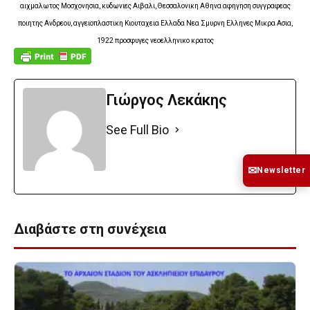
αιχμαλωτος Μοσχονησια, κυδωνιες Αιβαλι, Θεσσαλονικη Αθηνα αφηγηση συγγραφεας
ποιητης Ανδρεου, αγγειοπλαστικη Κιουταχεια Ελλαδα Νεα Σμυρνη Ελληνες Μικρα Ασια,
1922 προσφυγες νεοελληνικο κρατος
Γιώργος Λεκάκης
See Full Bio
✉
Newsletter
Διαβάστε στη συνέχεια