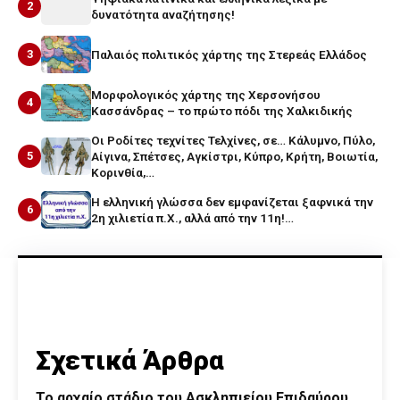
2
δυνατότητα αναζήτησης!
3
Παλαιός πολιτικός χάρτης της Στερεάς Ελλάδος
Μορφολογικός χάρτης της Χερσονήσου
4
Κασσάνδρας – το πρώτο πόδι της Χαλκιδικής
Οι Ροδίτες τεχνίτες Τελχίνες, σε… Κάλυμνο, Πύλο,
5
Αίγινα, Σπέτσες, Αγκίστρι, Κύπρο, Κρήτη, Βοιωτία,
Κορινθία,…
Η ελληνική γλώσσα δεν εμφανίζεται ξαφνικά την
6
2η χιλιετία π.Χ., αλλά από την 11η!…
Σχετικά Άρθρα
Το αρχαίο στάδιο του Ασκληπιείου Επιδαύρου