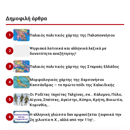
Δημοφιλή άρθρα
1
Παλαιός πολιτικός χάρτης της Πελοποννήσου
Ψηφιακά λατινικά και ελληνικά λεξικά με
2
δυνατότητα αναζήτησης!
3
Παλαιός πολιτικός χάρτης της Στερεάς Ελλάδος
Μορφολογικός χάρτης της Χερσονήσου
4
Κασσάνδρας – το πρώτο πόδι της Χαλκιδικής
Οι Ροδίτες τεχνίτες Τελχίνες, σε… Κάλυμνο, Πύλο,
5
Αίγινα, Σπέτσες, Αγκίστρι, Κύπρο, Κρήτη, Βοιωτία,
Κορινθία,…
Η ελληνική γλώσσα δεν εμφανίζεται ξαφνικά την
6
2η χιλιετία π.Χ., αλλά από την 11η!…