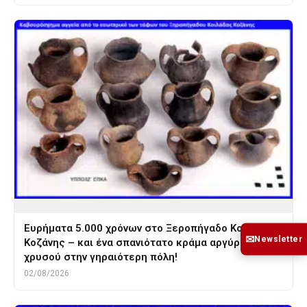
Ευρήματα 5.000 χρόνων στο Ξεροπήγαδο Κοιλάδας
✉
Newsletter
Κοζάνης – και ένα σπανιότατο κράμα αργύρου-
χρυσού στην γηραιότερη πόλη!
02/08/2026