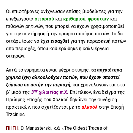
Οι επιστήμονες ανίχνευσαν επίσης βιοδείκτες για την
επεξεργασία
σιταριού
και
κριθαριού
,
φρούτων
και
πιθανών ρητινών, που μπορεί να έχουν χρησιμοποιηθεί
για την συντήρηση ή την αρωματοποίηση ποτών. Το δε
σιτάρι, ίσως να έχει
εισαχθεί
για την παρασκευή ποτών
από περιοχές, όπου καθιερώθηκε η καλλιέργεια
σιτηρών.
Αυτά τα ευρήματα είναι, μέχρι στιγμής,
τα αρχαιότερα
χημικά ίχνη αλκοολούχων ποτών, που έχουν υποστεί
ζύμωση σε αυτήν την περιοχή
, και χρονολογούνται στο
ης
β΄ μισό της
3
χιλιετίας π.Χ.
Επί πλέον, ένα δείγμα της
Πρώιμης Εποχής του Χαλκού δηλώνει την συνέχιση
πρακτικών, που σχετίζονται με το
αλκοόλ
στην Εποχή
Trzciniec.
ΠΗΓΗ
: D. Manasterski, κ.ά. «The Oldest Traces of