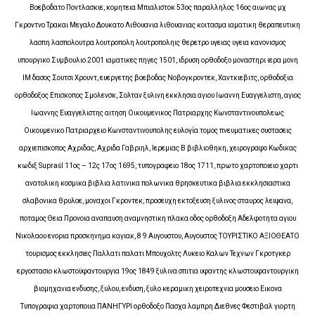
Βοεβοδατο Ποντλασκιε, κομητεια Μπιαλιστοκ 53ος παραλληλος 16ος αιωνας μχ
Γκροντνο Τρακαι Μεγαλο Δουκατο Λιθουανια λιθουανιας κοιτασμα ιαματικη θεραπευτικη
λασπη λασπολουτρα λουτροπολη λουτροποληις θερετρο υγειας υγεια κανονισμος
υπουργικο Συμβουλιο 2001 ιαματικες πηγες 1501, ιδρυση ορθοδοξο μοναστηρι ιερα μονη
ΙΜ δασος Σουτσι Χρουντ, ευεργετης βοεβοδας Νοβογκροντεκ, Χαντκιεβιτς, ορθοδοξια
ορθοδοξος Επισκοπος Σμολενσκ, Σολταν ξυλινη εκκλησια αγιου Ιωαννη Ευαγγελιστη, αγιος
Ιωαννης Ευαγγελιστης αιτηση Οικουμενικος Πατριαρχης Κωνσταντινουπολεως
Οικουμενικο Πατριαρχειο Κωνσταντινουπολης ευλογία τομος πνευματικες συστασεις
αρχιεπισκοπος Αχριδας, Αχριδα Γαβριηλ, Ιερεμιας Β βιβλιοθηκη, χειρογραφο Κωδικας
κωδιξ Supraśl 11ος – 12ς 17ος 1695, τυπογραφειο 18ος 1711, πρωτο χαρτοποιειο χαρτι
ανατολικη κοσμικα βιβλια λατινικα πολωνικα θρησκευτικα βιβλια εκκλησιαστικα
σλαβονικα θρυλοε, μοναχοι Γκροντεκ, προσευχη εκτοξευση ξυλινος σταυρος λειψανα,
ποταμος Θεια Προνοια αναπαυση αναμνηστικη πλακα οδος ορθοδοξη Αδελφοτητα αγιου
Νικολαου ενορια προσκηνημα καγιακ, 8 9 Αυγουστου, Αυγουστος ΤΟΥΡΙΣΤΙΚΟ ΑΞΙΟΘΕΑΤΟ
τουρισμος εκκλησιες Παλλατι παλατι Μπουχολτς Λυκειο Καλων Τεχνων Γκροτγκερ
εργοστασιο κλωστοϋφαντουργια 19ος 1849 ξυλινα σπιτια υφαντης κλωστουφαντουργικη
βιομηχανια ενδυσης, ξυλου, ενδυση, ξυλο κεραμικη χειροτεχνια μουσειο Εικονα
Τυπογραφια χαρτοποιια ΠΑΝΗΓΥΡΙ ορθοδοξο Πασχα λαμπρη Διεθνες Φεστιβαλ γιορτη