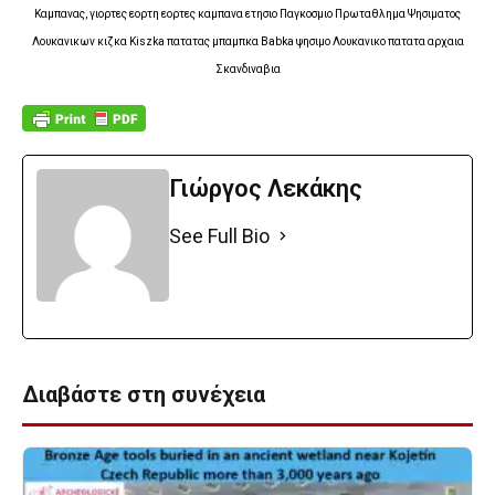
Καμπανας, γιορτες εορτη εορτες καμπανα ετησιο Παγκοσμιο Πρωταθλημα Ψησιματος
Λουκανικων κιζκα Kiszka πατατας μπαμπκα Babka ψησιμο Λουκανικο πατατα αρχαια
Σκανδιναβια
Γιώργος Λεκάκης
See Full Bio
Διαβάστε στη συνέχεια