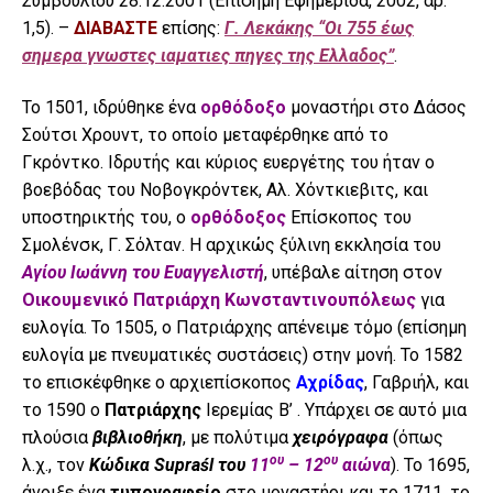
Συμβουλίου 28.12.2001 (Επίσημη Εφημερίδα, 2002, αρ.
1,5). –
ΔΙΑΒΑΣΤΕ
επίσης:
Γ. Λεκάκης “Οι 755 έως
σημερα γνωστες ιαματιες πηγες της Ελλαδος”
.
Το 1501, ιδρύθηκε ένα
ορθόδοξο
μοναστήρι στο Δάσος
Σούτσι Χρουντ, το οποίο μεταφέρθηκε από το
Γκρόντκο. Ιδρυτής και κύριος ευεργέτης του ήταν ο
βοεβόδας του Νοβογκρόντεκ, Αλ. Χόντκιεβιτς, και
υποστηρικτής του, ο
ορθόδοξος
Επίσκοπος του
Σμολένσκ, Γ. Σόλταν. Η αρχικώς ξύλινη εκκλησία του
Αγίου Ιωάννη του Ευαγγελιστή
, υπέβαλε αίτηση στον
Οικουμενικό Πατριάρχη Κωνσταντινουπόλεως
για
ευλογία. Το 1505, ο Πατριάρχης απένειμε τόμο (επίσημη
ευλογία με πνευματικές συστάσεις) στην μονή. Το 1582
το επισκέφθηκε ο αρχιεπίσκοπος
Αχρίδας
, Γαβριήλ, και
το 1590 ο
Πατριάρχης
Ιερεμίας Β’ . Υπάρχει σε αυτό μια
πλούσια
βιβλιοθήκη
, με πολύτιμα
χειρόγραφα
(όπως
ου
ου
λ.χ., τον
Κώδικα Supraśl του
11
– 12
αιώνα
). Το 1695,
άνοιξε ένα
τυπογραφείο
στο μοναστήρι και το 1711, το