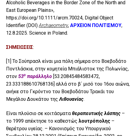
Alcoholic Beverages in the Border Zone of the North and
East European Plains»,
https://doi.org/10.1111/arcm.70024
, Digital Object
Identifier (DOI)
Archaeometry
,
ΑΡΧΕΙΟΝ ΠΟΛΙΤΙΣΜΟΥ
,
12.8.2025. Science in Poland.
ΣΗΜΕΙΩΣΕΙΣ
:
[1]
Το Σούπρασλ είναι μια πόλη σήμερα στο Βοεβοδάτο
Ποντλάσκιε, στην κομητεία Μπιάλιστοκ της Πολωνίας,
ο
στον
53
παράλληλο
[53.20845484583472,
23.333188610768136] αλλά στο β΄ μισό του 16ου αιώνα,
ανήκε στο Γκρόντνο του Βοεβοδάτου Τρακάι του
Μεγάλου Δουκάτου της
Λιθουανίας
.
Είναι πλούσιο σε κοιτάσματα
θεραπευτικής λάσπης
–
το 1999 απέκτησε το καθεστώς
λουτρόπολης
–
θερέτρου υγείας. – Κανονισμός του Υπουργικού