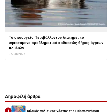
Το υπουργείο Περιβάλλοντος διατηρεί το
υφιστάμενο προβληματικό καθεστώς θήρας άγριων
πουλιών
07/08/2026
Tags
ΔΙΑΤΡΟΦΗ ΑΡΧΑΙΑ
ΝΕΟΛΙΘΙΚΗ
νεολιθικοι ανθρωποι
πολωνια
ποτα
Δημοφιλή άρθρα
1
Παλαιός πολιτικός χάρτης της Πελοποννήσου