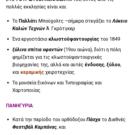
πολλές εκκλησίες είναι και:
Το
Παλλάτι
Μπούχολτς –σήμερα στεγάζει το
Λύκειο
Καλών Τεχνών
Ά. Γκρότγκερ
Ένα εργοστάσιο
κλωστοϋφαντουργίας
του 1849
ξύλινα σπίτια υφαντών
(19ου αιώνα), διότι η πόλη
φημίζεται για τις κλωστοϋφαντουργικές
βιομηχανίες της, αλλά και αυτές
ένδυσης
,
ξύλου
,
και
κεραμικής
χειροτεχνίας.
Τα μουσεία Εικόνων και Τυπογραφίας και
Χαρτοποιίας.
ΠΑΝΗΓΥΡΙΑ
:
Κατά την περίοδο του ορθόδοξου
Πάσχα
το Διεθνές
Φεστιβάλ Καμπάνας
, και