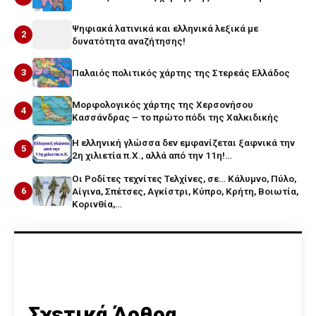
Ψηφιακά λατινικά και ελληνικά λεξικά με
2
δυνατότητα αναζήτησης!
3
Παλαιός πολιτικός χάρτης της Στερεάς Ελλάδος
Μορφολογικός χάρτης της Χερσονήσου
4
Κασσάνδρας – το πρώτο πόδι της Χαλκιδικής
Η ελληνική γλώσσα δεν εμφανίζεται ξαφνικά την
5
2η χιλιετία π.Χ., αλλά από την 11η!…
Οι Ροδίτες τεχνίτες Τελχίνες, σε… Κάλυμνο, Πύλο,
6
Αίγινα, Σπέτσες, Αγκίστρι, Κύπρο, Κρήτη, Βοιωτία,
Κορινθία,…
Σχετικά Άρθρα