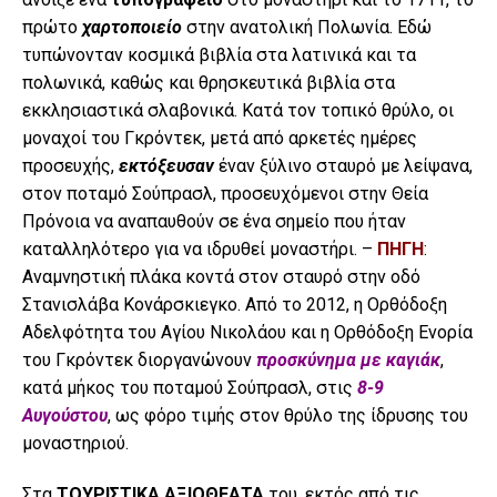
πρώτο
χαρτοποιείο
στην ανατολική Πολωνία. Εδώ
τυπώνονταν κοσμικά βιβλία στα λατινικά και τα
πολωνικά, καθώς και θρησκευτικά βιβλία στα
εκκλησιαστικά σλαβονικά. Κατά τον τοπικό θρύλο, οι
μοναχοί του Γκρόντεκ, μετά από αρκετές ημέρες
προσευχής,
εκτόξευσαν
έναν ξύλινο σταυρό με λείψανα,
στον ποταμό Σούπρασλ, προσευχόμενοι στην Θεία
Πρόνοια να αναπαυθούν σε ένα σημείο που ήταν
καταλληλότερο για να ιδρυθεί μοναστήρι. –
ΠΗΓΗ
:
Αναμνηστική πλάκα κοντά στον σταυρό στην οδό
Στανισλάβα Κονάρσκιεγκο. Από το 2012, η ​​Ορθόδοξη
Αδελφότητα του Αγίου Νικολάου και η Ορθόδοξη Ενορία
του Γκρόντεκ διοργανώνουν
προσκύνημα με καγιάκ
,
κατά μήκος του ποταμού Σούπρασλ, στις
8-9
Αυγούστου
, ως φόρο τιμής στον θρύλο της ίδρυσης του
μοναστηριού.
Στα
ΤΟΥΡΙΣΤΙΚΑ ΑΞΙΟΘΕΑΤΑ
του, εκτός από τις