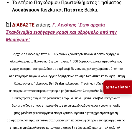
Το ετήσιο Παγκόσμιου Πρωταθλήματος Ψησίματος
Λουκάνικων
Kiszka και
Πατάτας
Babka.
[2]
ΔΙΑΒΑΣΤΕ
επίσης:
Γ. Λεκάκης “Στην αρχαία
Σκανδιναβία εισήγαγαν κρασί και υδρόμελο από την
Μεσόγειο!”
.
αρχαια αλκοολουχα ποτα 4.500 χρονων χρονια πριν Πολωνια Λεκακης αρχαιο
αλκοολουχο ποτο Πολωνιας ζυμωση, αγγειο 4.000 βορειοανατολικη αρχαιολογικος
χωρος κεραμικη σουπρασλ Supras σκρζεσεβ Skrzeszew, χελμο χελμολαντ Chełmno
Land κουγιαβια Kuyavia καλλιεργεια δημητριακα πρωιμη Νεολιθικη κατοικηση Εποχη
Χαλκου αγγειο Πολιτισμος Bell Beaker πολιτιστικη Trzciniec τρζινιεκ τριζινιεκ
✉
Newsletter
αεριοχρωματογραφια φασματομετρια μαζας αναλογια λιπαρα οξεα διακριση φυτικες
ζωικες τροφες ανιχνευση βιοδεικτες τροφιμα υπολειμματα μεταβολικα προιοντα
βακτηριο ζυμη μπυρα μπιρα συνθετο μειγμα σκανδιναβικο γκρογκ νορντικ nordic
grog βιοδεικτης επεξεργασια σιταρι κριθαρι φρουτα ρητινη χρηση συντηρηση
αρωματοποιηση αρωμα ποτων σταρι, εισαγωγη παρασκευη σιτηρων ευρημα αρχαιοτερα
χημικα ιχνη αλκοολουχων ποτων αρχαιοτερο 3η χιλιετια πΧ πρακτικη αλκοολ πολη