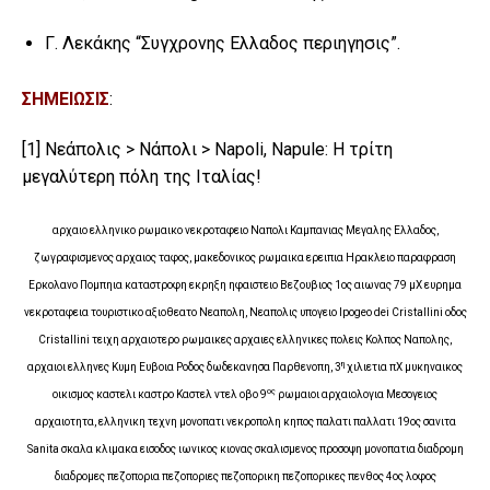
Γ. Λεκάκης “Συγχρονης Ελλαδος περιηγησις”.
ΣΗΜΕΙΩΣΙΣ
:
[1]
Νεάπολις > Νάπολι > Napoli‎‎, Napule: H τρίτη
μεγαλύτερη πόλη της Ιταλίας!
αρχαιο ελληνικο ρωμαικο νεκροταφειο Ναπολι Καμπανιας Μεγαλης Ελλαδος,
ζωγραφισμενος αρχαιος ταφος, μακεδονικος ρωμαικα ερειπια Ηρακλειο παραφραση
Ερκολανο Πομπηια καταστροφη εκρηξη ηφαιστειο Βεζουβιος 1ος αιωνας 79 μΧ ευρημα
νεκροταφεια τουριστικο αξιοθεατο Νεαπολη, Νεαπολις υπογειο Ipogeo dei Cristallini οδος
Cristallini τειχη αρχαιοτερο ρωμαικες αρχαιες ελληνικες πολεις Κολπος Ναπολης,
η
αρχαιοι ελληνες Κυμη Ευβοια Ροδος δωδεκανησα Παρθενοπη, 3
χιλιετια πΧ μυκηναικος
ος
οικισμος καστελι καστρο Καστελ ντελ οβο 9
ρωμαιοι αρχαιολογια Μεσογειος
αρχαιοτητα, ελληνικη τεχνη μονοπατι νεκροπολη κηπος παλατι παλλατι 19ος σανιτα
Sanita σκαλα κλιμακα εισοδος ιωνικος κιονας σκαλισμενος προσοψη μονοπατια διαδρομη
διαδρομες πεζοπορια πεζοποριες πεζοπορικη πεζοπορικες πενθος 4ος λοφος