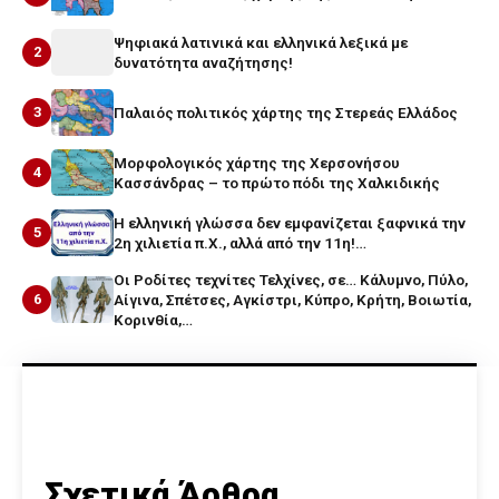
Ψηφιακά λατινικά και ελληνικά λεξικά με
2
δυνατότητα αναζήτησης!
3
Παλαιός πολιτικός χάρτης της Στερεάς Ελλάδος
Μορφολογικός χάρτης της Χερσονήσου
4
Κασσάνδρας – το πρώτο πόδι της Χαλκιδικής
Η ελληνική γλώσσα δεν εμφανίζεται ξαφνικά την
5
2η χιλιετία π.Χ., αλλά από την 11η!…
Οι Ροδίτες τεχνίτες Τελχίνες, σε… Κάλυμνο, Πύλο,
6
Αίγινα, Σπέτσες, Αγκίστρι, Κύπρο, Κρήτη, Βοιωτία,
Κορινθία,…
Σχετικά Άρθρα