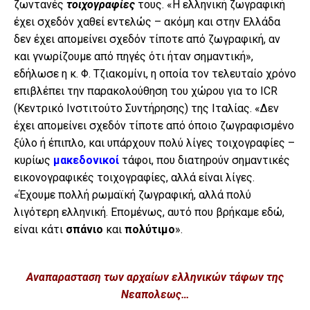
ζωντανές
τοιχογραφίες
τους. «Η ελληνική ζωγραφική
έχει σχεδόν χαθεί εντελώς – ακόμη και στην Ελλάδα
δεν έχει απομείνει σχεδόν τίποτε από ζωγραφική, αν
και γνωρίζουμε από πηγές ότι ήταν σημαντική»,
εδήλωσε η κ. Φ. Τζιακομίνι, η οποία τον τελευταίο χρόνο
επιβλέπει την παρακολούθηση του χώρου για το ICR
(Κεντρικό Ινστιτούτο Συντήρησης) της Ιταλίας. «Δεν
έχει απομείνει σχεδόν τίποτε από όποιο ζωγραφισμένο
ξύλο ή έπιπλο, και υπάρχουν πολύ λίγες τοιχογραφίες –
κυρίως
μακεδονικοί
τάφοι, που διατηρούν σημαντικές
εικονογραφικές τοιχογραφίες, αλλά είναι λίγες.
«Έχουμε πολλή ρωμαϊκή ζωγραφική, αλλά πολύ
λιγότερη ελληνική. Επομένως, αυτό που βρήκαμε εδώ,
είναι κάτι
σπάνιο
και
πολύτιμο
».
Αναπαρασταση των αρχαίων ελληνικών τάφων της
Νεαπολεως…