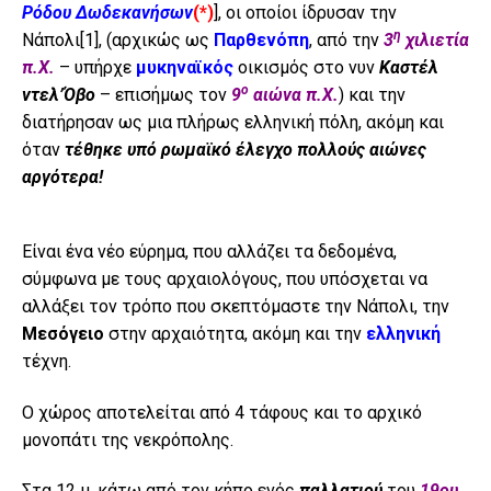
Ρόδου Δωδεκανήσων
(*)
]
, οι οποίοι ίδρυσαν την
η
Νάπολι
[1]
, (αρχικώς ως
Παρθενόπη
, από την
3
χιλιετία
π.Χ.
– υπήρχε
μυκηναϊκός
οικισμός στο νυν
Καστέλ
ο
ντελ’Όβο
– επισήμως τον
9
αιώνα π.Χ.
) και την
διατήρησαν ως μια πλήρως ελληνική πόλη, ακόμη και
όταν
τέθηκε υπό ρωμαϊκό έλεγχο πολλούς αιώνες
αργότερα!
Είναι ένα νέο εύρημα, που αλλάζει τα δεδομένα,
σύμφωνα με τους αρχαιολόγους, που υπόσχεται να
αλλάξει τον τρόπο που σκεπτόμαστε την Νάπολι, την
Μεσόγειο
στην αρχαιότητα, ακόμη και την
ελληνική
τέχνη.
Ο χώρος αποτελείται από 4 τάφους και το αρχικό
μονοπάτι της νεκρόπολης.
Στα 12 μ. κάτω από τον κήπο ενός
παλλατιού
του
19ου