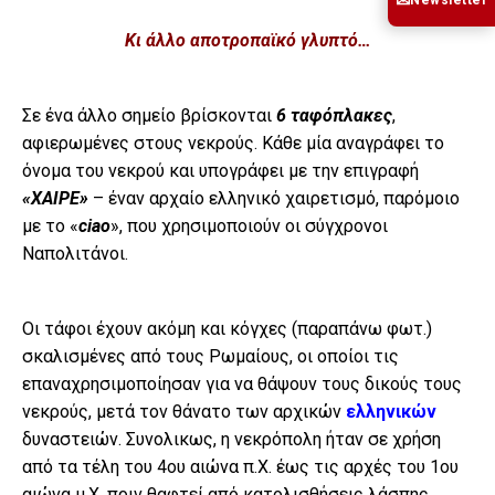
✉
Κι άλλο αποτροπαϊκό γλυπτό…
Σε ένα άλλο σημείο βρίσκονται
6 ταφόπλακες
,
αφιερωμένες στους νεκρούς. Κάθε μία αναγράφει το
όνομα του νεκρού και υπογράφει με την επιγραφή
«ΧΑΙΡΕ»
– έναν αρχαίο ελληνικό χαιρετισμό, παρόμοιο
με το «
ciao
», που χρησιμοποιούν οι σύγχρονοι
Ναπολιτάνοι.
Οι τάφοι έχουν ακόμη και κόγχες (παραπάνω φωτ.)
σκαλισμένες από τους Ρωμαίους, οι οποίοι τις
επαναχρησιμοποίησαν για να θάψουν τους δικούς τους
νεκρούς, μετά τον θάνατο των αρχικών
ελληνικών
δυναστειών. Συνολικως, η νεκρόπολη ήταν σε χρήση
από τα τέλη του 4ου αιώνα π.Χ. έως τις αρχές του 1ου
αιώνα μ.Χ. πριν θαφτεί από κατολισθήσεις λάσπης.