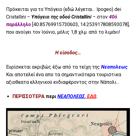
Πρόκειται για το Υπόγειο (εδώ λέγεται… Ipogeo) dei
Cristallini –
Υπόγειο της οδού Cristallini
– στον
40ό
παράλληλο
[40.85769915730603, 14.253917808593078],
που ανοίγει τον Ιούνιο, μόλις 1,8 χλμ. από το λιμάνι!
Η είσοδος…
Ευρίσκεται ακριβώς έξω από τα τείχη της
Νεαπολεως
.
Και αποτελεί ένα απο τα σημαντικότερα τουριστικα
αξιοθεατα ελληνικού ενδιαφέροντος στην Νάπολι…
ΠΕΡΙΣΣΟΤΕΡΑ
περι
ΝΕΑΠΟΛΕΩΣ,
ΕΔΩ
.