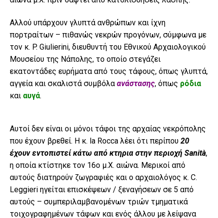
Αλλού υπάρχουν γλυπτά ανθρώπων και ίχνη
πορτραίτων – πιθανώς νεκρών προγόνων, σύμφωνα με
τον κ. P. Giulierini, διευθυντή του Εθνικού Αρχαιολογικού
Μουσείου της Νάπολης, το οποίο στεγάζει
εκατοντάδες ευρήματα από τους τάφους, όπως γλυπτά,
αγγεία και σκαλιστά συμβόλα
ανάστασης
, όπως
ρόδια
και
αυγά
.
Αυτοί δεν είναι οι μόνοι τάφοι της αρχαίας νεκρόπολης
που έχουν βρεθεί. Η κ. la Rocca λέει ότι περίπου
20
έχουν εντοπιστεί κάτω από κτηρια στην περιοχή Sanità
,
η οποία κτίστηκε τον 16ο μ.Χ. αιώνα. Μερικοί από
αυτούς διατηρούν ζωγραφιές και ο αρχαιολόγος κ. C.
Leggieri ηγείται επισκέψεων / ξεναγήσεων σε 5 από
αυτούς – συμπεριλαμβανομένων τριών τμηματικά
τοιχογραφημένων τάφων και ενός άλλου με λείψανα