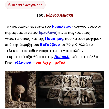
10 λεπτά ανάγνωσης
Του
Γιώργου Λεκάκη
Τα «ρωμαϊκά» ερείπια του
Ηρακλείου
(κοινώς γνωστά
παραφρασμένα ως
Ερκολάνο
) είναι παγκοσμίως
γνωστά, όπως και της
Πομπηίας
, που καταστράφηκαν
από την έκρηξη του
Βεζούβιου
το 79 μ.Χ. Αλλά το
τελευταίο ευρεθέν νεκροταφείο – και πλέον
τουριστικό αξιοθέατο στην
Νεάπολη
, λέει κάτι άλλο:
Είναι
ελληνικό
–
και όχι ρωμαϊκό!