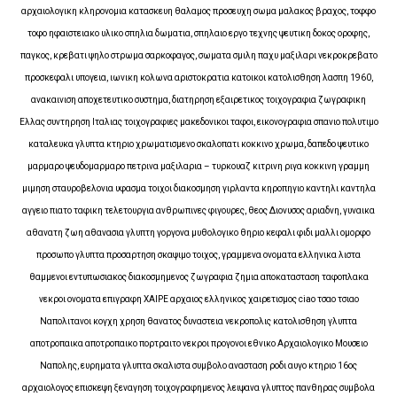
αρχαιολογικη κληρονομια κατασκευη θαλαμος προσευχη σωμα μαλακος βραχος, τοφφο
τοφο ηφαιστειακο υλικο σπηλια δωματια, σπηλαιο εργο τεχνης ψευτικη δοκος οροφης,
παγκος, κρεβατι ψηλο στρωμα σαρκοφαγος, σωματα σμιλη παχυ μαξιλαρι νεκροκρεβατο
προσκεφαλι υπογεια, ιωνικη κολωνα αριστοκρατια κατοικοι κατολισθηση λασπη 1960,
ανακαινιση αποχετευτικο συστημα, διατηρηση εξαιρετικος τοιχογραφια ζωγραφικη
Ελλας συντηρηση Ιταλιας τοιχογραφιες μακεδονικοι ταφοι, εικονογραφια σπανιο πολυτιμο
καταλευκα γλυπτα κτηριο χρωματισμενο σκαλοπατι κοκκινο χρωμα, δαπεδο ψευτικο
μαρμαρο ψευδομαρμαρο πετρινα μαξιλαρια – τυρκουαζ κιτρινη ριγα κοκκινη γραμμη
μιμηση σταυροβελονια υφασμα τοιχοι διακοσμηση γιρλαντα κηροπηγιο καντηλι καντηλα
αγγειο πιατο ταφικη τελετουργια ανθρωπινες φιγουρες, θεος Διονυσος αριαδνη, γυναικα
αθανατη ζωη αθανασια γλυπτη γοργονα μυθολογικο θηριο κεφαλι φιδι μαλλι ομορφο
προσωπο γλυπτα προσαρτηση σκαψιμο τοιχος, γραμμενα ονοματα ελληνικα λιστα
θαμμενοι εντυπωσιακος διακοσμημενος ζωγραφια ζημια αποκατασταση ταφοπλακα
νεκροι ονοματα επιγραφη ΧΑΙΡΕ αρχαιος ελληνικος χαιρετισμος ciao τσαο τσιαο
Ναπολιτανοι κογχη χρηση θανατος δυναστεια νεκροπολις κατολισθηση γλυπτα
αποτροπαικα αποτροπαικο πορτραιτο νεκροι προγονοι εθνικο Αρχαιολογικο Μουσειο
Ναπολης, ευρηματα γλυπτα σκαλιστα συμβολο ανασταση ροδι αυγο κτηριο 16ος
αρχαιολογος επισκεψη ξεναγηση τοιχογραφημενος λειψανα γλυπτος πανθηρας συμβολα