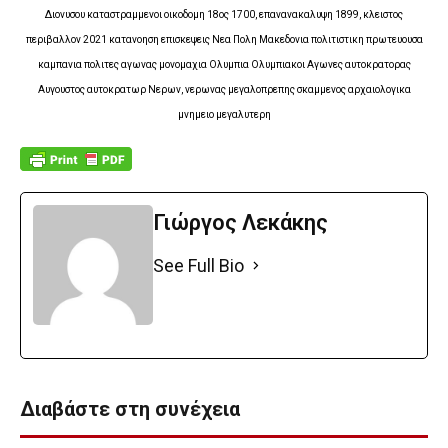
Διονυσου καταστραμμενοι οικοδομη 18ος 1700, επανανακαλυψη 1899, κλειστος
περιβαλλον 2021 κατανοηση επισκεψεις Νεα Πολη Μακεδονια πολιτιστικη πρωτευουσα
καμπανια πολιτες αγωνας μονομαχια Ολυμπια Ολυμπιακοι Αγωνες αυτοκρατορας
Αυγουστος αυτοκρατωρ Νερων, νερωνας μεγαλοπρεπης σκαμμενος αρχαιολογικα
μνημειο μεγαλυτερη
Γιώργος Λεκάκης
See Full Bio
Διαβάστε στη συνέχεια