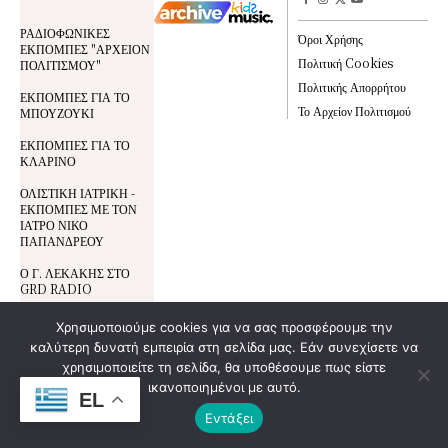
ΡΑΔΙΟΦΩΝΙΚΕΣ
Όροι Χρήσης
ΕΚΠΟΜΠΕΣ "ΑΡΧΕΙΟΝ
Πολιτική Cookies
ΠΟΛΙΤΙΣΜΟΥ"
Πολιτικής Απορρήτου
ΕΚΠΟΜΠΕΣ ΓΙΑ ΤΟ
Το Αρχείον Πολιτισμού
ΜΠΟΥΖΟΥΚΙ
ΕΚΠΟΜΠΕΣ ΓΙΑ ΤΟ
ΚΛΑΡΙΝΟ
ΟΛΙΣΤΙΚΗ ΙΑΤΡΙΚΗ -
ΕΚΠΟΜΠΕΣ ΜΕ ΤΟΝ
ΙΑΤΡΟ ΝΙΚΟ
ΠΑΠΑΝΔΡΕΟΥ
Ο Γ. ΛΕΚΑΚΗΣ ΣΤΟ
GRD RADIO
ΕΚΠΟΜΠΕΣ ΓΙΑ ΤΟ
Χρησιμοποιούμε cookies για να σας προσφέρουμε την
ΘΕΑΤΡΟ ΣΚΙΩΝ ΚΑΙ
καλύτερη δυνατή εμπειρία στη σελίδα μας. Εάν συνεχίσετε να
ΤΟΝ ΚΑΡΑΓΚΙΟΖΗ
χρησιμοποιείτε τη σελίδα, θα υποθέσουμε πως είστε
ικανοποιημένοι με αυτό.
EL
Όροι Χρήσης
© All Rights Reserved | Development By
Εντάξει
DoSmart.gr
| Supported By
Wideview
Προστασία Δεδομένων
Entertainment
Πολιτική Cookies