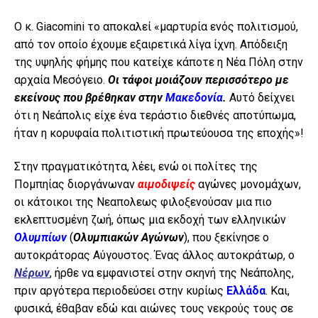
Ο κ. Giacomini το αποκαλεί «μαρτυρία ενός πολιτισμού,
από τον οποίο έχουμε εξαιρετικά λίγα ίχνη. Απόδειξη
της υψηλής φήμης που κατείχε κάποτε η Νέα Πόλη στην
αρχαία Μεσόγειο.
Οι τάφοι μοιάζουν περισσότερο με
εκείνους που βρέθηκαν στην
Μακεδονία
.
Αυτό δείχνει
ότι η Νεάπολις είχε ένα τεράστιο διεθνές αποτύπωμα,
ήταν η κορυφαία πολιτιστική πρωτεύουσα της εποχής»!
Στην πραγματικότητα, λέει, ενώ οι πολίτες της
Πομπηίας διοργάνωναν
αιμοδιψείς
αγώνες μονομάχων,
οι κάτοικοι της Νεαπολεως φιλοξενούσαν μια πιο
εκλεπτυσμένη ζωή, όπως μια εκδοχή των ελληνικών
Ολυμπίων
(
Ολυμπιακών Αγώνων
), που ξεκίνησε ο
αυτοκράτορας Αύγουστος. Ένας άλλος αυτοκράτωρ, ο
Νέρων
, ήρθε να εμφανιστεί στην σκηνή της Νεάπολης,
πριν αργότερα περιοδεύσει στην κυρίως
Ελλάδα
. Και,
φυσικά, έθαβαν εδώ και αιώνες τους νεκρούς τους σε