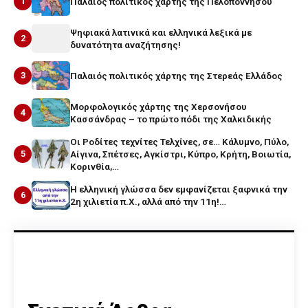
1
Παλαιός πολιτικός χάρτης της Πελοποννήσου
Ψηφιακά λατινικά και ελληνικά λεξικά με
2
δυνατότητα αναζήτησης!
3
Παλαιός πολιτικός χάρτης της Στερεάς Ελλάδος
Μορφολογικός χάρτης της Χερσονήσου
4
Κασσάνδρας – το πρώτο πόδι της Χαλκιδικής
Οι Ροδίτες τεχνίτες Τελχίνες, σε… Κάλυμνο, Πύλο,
5
Αίγινα, Σπέτσες, Αγκίστρι, Κύπρο, Κρήτη, Βοιωτία,
Κορινθία,…
Η ελληνική γλώσσα δεν εμφανίζεται ξαφνικά την
6
2η χιλιετία π.Χ., αλλά από την 11η!…