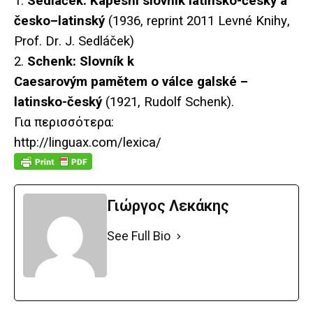
1.
Sedl
áč
ek
:
Kapesn
í
slovn
í
k
latinsko
-č
esk
ý
a
č
esko
–
latinsk
ý
(1936,
reprint
2011
Levn
é
Knihy
,
Prof
.
Dr
.
J
.
Sedl
áč
ek
)
2.
Schenk: Slovník k
Caesarovým pamětem o válce galské –
latinsko-český
(1921, Rudolf Schenk).
Για περισσότερα:
http://linguax.com/lexica/
Γιώργος Λεκάκης
See Full Bio