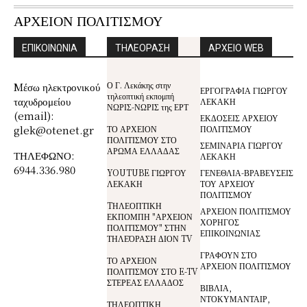
ΑΡΧΕΙΟΝ ΠΟΛΙΤΙΣΜΟΥ
ΕΠΙΚΟΙΝΩΝΙΑ
ΤΗΛΕΟΡΑΣΗ
ΑΡΧΕΙΟ WEB
Ο Γ. Λεκάκης στην
Mέσω ηλεκτρονικού
ΕΡΓΟΓΡΑΦΙΑ ΓΙΩΡΓΟΥ
τηλεοπτική εκπομπή
ταχυδρομείου
ΛΕΚΑΚΗ
ΝΩΡΙΣ-ΝΩΡΙΣ της ΕΡΤ
(email):
ΕΚΔΟΣΕΙΣ ΑΡΧΕΙΟΥ
glek@otenet.gr
ΤΟ ΑΡΧΕΙΟΝ
ΠΟΛΙΤΙΣΜΟΥ
ΠΟΛΙΤΙΣΜΟΥ ΣΤΟ
ΣΕΜΙΝΑΡΙΑ ΓΙΩΡΓΟΥ
ΑΡΩΜΑ ΕΛΛΑΔΑΣ
ΤΗΛΕΦΩΝΟ:
ΛΕΚΑΚΗ
6944.336.980
YOUTUBE ΓΙΩΡΓΟΥ
ΓΕΝΕΘΛΙΑ-ΒΡΑΒΕΥΣΕΙΣ
ΛΕΚΑΚΗ
ΤΟΥ ΑΡΧΕΙΟΥ
ΠΟΛΙΤΙΣΜΟΥ
TΗΛΕΟΠΤΙΚΗ
ΑΡΧΕΙΟΝ ΠΟΛΙΤΙΣΜΟΥ
ΕΚΠΟΜΠΗ "ΑΡΧΕΙΟΝ
ΧΟΡΗΓΟΣ
ΠΟΛΙΤΙΣΜΟΥ" ΣΤΗΝ
ΕΠΙΚΟΙΝΩΝΙΑΣ
ΤΗΛΕΌΡΑΣΗ ΔΙΟΝ TV
ΓΡΑΦΟΥΝ ΣΤΟ
ΤΟ ΑΡΧΕΙΟΝ
ΑΡΧΕΙΟΝ ΠΟΛΙΤΙΣΜΟΥ
ΠΟΛΙΤΙΣΜΟΥ ΣΤΟ E-TV
ΣΤΕΡΕΑΣ ΕΛΛΑΔΟΣ
ΒΙΒΛΙΑ,
ΝΤΟΚΥΜΑΝΤΑΙΡ,
ΤΗΛΕΟΠΤΙΚΗ