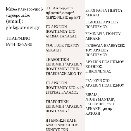
Ο Γ. Λεκάκης στην
Mέσω ηλεκτρονικού
ΕΡΓΟΓΡΑΦΙΑ ΓΙΩΡΓΟΥ
τηλεοπτική εκπομπή
ταχυδρομείου
ΛΕΚΑΚΗ
ΝΩΡΙΣ-ΝΩΡΙΣ της ΕΡΤ
(email):
ΕΚΔΟΣΕΙΣ ΑΡΧΕΙΟΥ
glek@otenet.gr
ΤΟ ΑΡΧΕΙΟΝ
ΠΟΛΙΤΙΣΜΟΥ
ΠΟΛΙΤΙΣΜΟΥ ΣΤΟ
ΣΕΜΙΝΑΡΙΑ ΓΙΩΡΓΟΥ
ΑΡΩΜΑ ΕΛΛΑΔΑΣ
ΤΗΛΕΦΩΝΟ:
ΛΕΚΑΚΗ
6944.336.980
YOUTUBE ΓΙΩΡΓΟΥ
ΓΕΝΕΘΛΙΑ-ΒΡΑΒΕΥΣΕΙΣ
ΛΕΚΑΚΗ
ΤΟΥ ΑΡΧΕΙΟΥ
ΠΟΛΙΤΙΣΜΟΥ
TΗΛΕΟΠΤΙΚΗ
ΑΡΧΕΙΟΝ ΠΟΛΙΤΙΣΜΟΥ
ΕΚΠΟΜΠΗ "ΑΡΧΕΙΟΝ
ΧΟΡΗΓΟΣ
ΠΟΛΙΤΙΣΜΟΥ" ΣΤΗΝ
ΕΠΙΚΟΙΝΩΝΙΑΣ
ΤΗΛΕΌΡΑΣΗ ΔΙΟΝ TV
ΓΡΑΦΟΥΝ ΣΤΟ
ΤΟ ΑΡΧΕΙΟΝ
ΑΡΧΕΙΟΝ ΠΟΛΙΤΙΣΜΟΥ
ΠΟΛΙΤΙΣΜΟΥ ΣΤΟ E-TV
ΣΤΕΡΕΑΣ ΕΛΛΑΔΟΣ
ΒΙΒΛΙΑ,
ΝΤΟΚΥΜΑΝΤΑΙΡ,
ΤΗΛΕΟΠΤΙΚΗ
ΕΚΠΟΜΠΕΣ, του Γ.
ΕΚΠΟΜΠΗ "ΑΡΧΕΙΟΝ
ΛΕΚΑΚΗ, για την
ΠΟΛΙΤΙΣΜΟΥ"
ΚΑΤΟΧΗ
Η ΓΕΝΝΗΣΗ ΚΑΙ Η
ΑΝΑΓΕΝΝΗΣΗ ΤΟΥ
ΕΘΝΟΥΣ ΤΩΝ