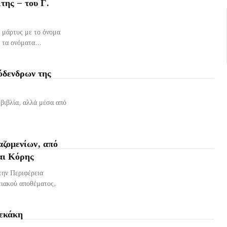
της – του Γ.
 μάρτυς με το όνομα
 τα ονόματα...
χόδενδρων της
βιβλία, αλλά μέσα από
αζομενίων, από
και Κόρης
την Περιφέρεια
ειακού αποθέματος,
Λεκάκη