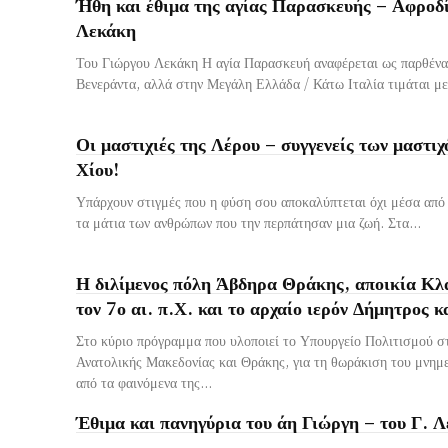
Ήθη και έθιμα της αγίας Παρασκευής – Αφροδί
Λεκάκη
Του Γιώργου Λεκάκη Η αγία Παρασκευή αναφέρεται ως παρθένα
Βενεράντα, αλλά στην Μεγάλη Ελλάδα / Κάτω Ιταλία τιμάται με
Οι μαστιχιές της Λέρου – συγγενείς των μαστι
Χίου!
Υπάρχουν στιγμές που η φύση σου αποκαλύπτεται όχι μέσα από 
τα μάτια των ανθρώπων που την περπάτησαν μια ζωή. Στα...
Η διλίμενος πόλη Άβδηρα Θράκης, αποικία Κλ
τον 7ο αι. π.Χ. και το αρχαίο ιερόν Δήμητρος 
Στο κύριο πρόγραμμα που υλοποιεί το Υπουργείο Πολιτισμού σ
Ανατολικής Μακεδονίας και Θράκης, για τη θωράκιση του μνημ
από τα φαινόμενα της...
Έθιμα και πανηγύρια του άη Γιώργη – του Γ. 