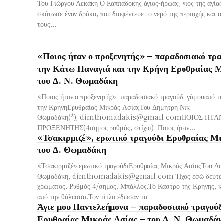
Του Γιώργου Λεκάκη Ο Καππαδόκης άγιος-ήρωας, γιος της αγία
σκότωσε έναν δράκο, που διαφέντευε το νερό της περιοχής και ο
τους...
«Ποιος ήταν ο προξενητής» – παραδοσιακό τρα
την Κάτω Παναγιά και την Κρήνη Ερυθραίας 
του Δ. Ν. Θωμαδάκη
«Ποιος ήταν ο προξενητής»- παραδοσιακό τραγούδι γάμουαπό τ
την ΚρήνηΕρυθραίας Μικράς ΑσίαςΤου Δημήτρη Νικ.
Θωμαδάκη(*),
dimthomadakis@gmail.com
ΠΟΙΟΣ ΗΤΑ
ΠΡΟΞΕΝΗΤΗΣ(4σημος ρυθμός, στίχοι): Ποιος ήταν...
«Τσακιρμιζέ», ερωτικό τραγούδι Ερυθραίας Μ
του Δ. Θωμαδάκη
«Τσακιρμιζέ»,ερωτικό τραγούδιΕρυθραίας Μικράς ΑσίαςΤου Δ
Θωμαδάκη,
dimthomadakis@gmail.com
Ήχος εσώ δεύτε
χρώματος. Ρυθμός 4/σημος. Μπάλλος.Το Κάστρο της Κρήνης, κα
από την θάλασσα.Τον τίτλο έδωσαν τα...
Άγιε μου Παντελεήμονα – παραδοσιακό τραγούδ
Ερυθραίας Μικράς Ασίας – του Δ. Ν. Θωμαδά