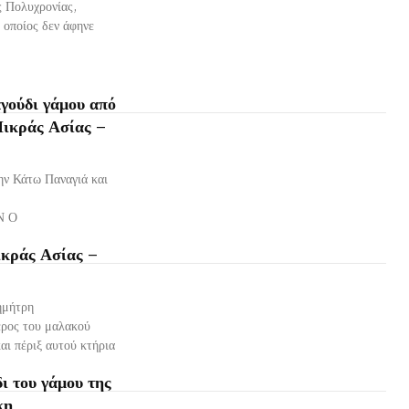
ς Πολυχρονίας,
 οποίος δεν άφηνε
γούδι γάμου από
Μικράς Ασίας –
ην Κάτω Παναγιά και
Ν Ο
ικράς Ασίας –
ημήτρη
ρος του μαλακού
ι πέριξ αυτού κτήρια
ι του γάμου της
κη