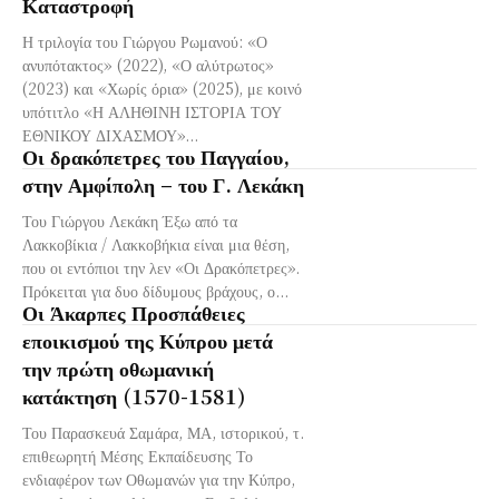
Καταστροφή
Η τριλογία του Γιώργου Ρωμανού: «Ο
ανυπότακτος» (2022), «Ο αλύτρωτος»
(2023) και «Χωρίς όρια» (2025), με κοινό
υπότιτλο «Η ΑΛΗΘΙΝΗ ΙΣΤΟΡΙΑ ΤΟΥ
ΕΘΝΙΚΟΥ ΔΙΧΑΣΜΟΥ»...
Οι δρακόπετρες του Παγγαίου,
στην Αμφίπολη – του Γ. Λεκάκη
Του Γιώργου Λεκάκη Έξω από τα
Λακκοβίκια / Λακκοβήκια είναι μια θέση,
που οι εντόπιοι την λεν «Οι Δρακόπετρες».
Πρόκειται για δυο δίδυμους βράχους, ο...
Οι Άκαρπες Προσπάθειες
εποικισμού της Κύπρου μετά
την πρώτη οθωμανική
κατάκτηση (1570-1581)
Του Παρασκευά Σαμάρα, ΜΑ, ιστορικού, τ.
επιθεωρητή Μέσης Εκπαίδευσης Το
ενδιαφέρον των Οθωμανών για την Κύπρο,