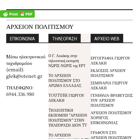
ΑΡΧΕΙΟΝ ΠΟΛΙΤΙΣΜΟΥ
ΕΠΙΚΟΙΝΩΝΙΑ
ΤΗΛΕΟΡΑΣΗ
ΑΡΧΕΙΟ WEB
Ο Γ. Λεκάκης στην
Mέσω ηλεκτρονικού
ΕΡΓΟΓΡΑΦΙΑ ΓΙΩΡΓΟΥ
τηλεοπτική εκπομπή
ταχυδρομείου
ΛΕΚΑΚΗ
ΝΩΡΙΣ-ΝΩΡΙΣ της ΕΡΤ
(email):
ΕΚΔΟΣΕΙΣ ΑΡΧΕΙΟΥ
glek@otenet.gr
ΤΟ ΑΡΧΕΙΟΝ
ΠΟΛΙΤΙΣΜΟΥ
ΠΟΛΙΤΙΣΜΟΥ ΣΤΟ
ΣΕΜΙΝΑΡΙΑ ΓΙΩΡΓΟΥ
ΑΡΩΜΑ ΕΛΛΑΔΑΣ
ΤΗΛΕΦΩΝΟ:
ΛΕΚΑΚΗ
6944.336.980
YOUTUBE ΓΙΩΡΓΟΥ
ΓΕΝΕΘΛΙΑ-ΒΡΑΒΕΥΣΕΙΣ
ΛΕΚΑΚΗ
ΤΟΥ ΑΡΧΕΙΟΥ
ΠΟΛΙΤΙΣΜΟΥ
TΗΛΕΟΠΤΙΚΗ
ΑΡΧΕΙΟΝ ΠΟΛΙΤΙΣΜΟΥ
ΕΚΠΟΜΠΗ "ΑΡΧΕΙΟΝ
ΧΟΡΗΓΟΣ
ΠΟΛΙΤΙΣΜΟΥ" ΣΤΗΝ
ΕΠΙΚΟΙΝΩΝΙΑΣ
ΤΗΛΕΌΡΑΣΗ ΔΙΟΝ TV
ΓΡΑΦΟΥΝ ΣΤΟ
ΤΟ ΑΡΧΕΙΟΝ
ΑΡΧΕΙΟΝ ΠΟΛΙΤΙΣΜΟΥ