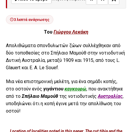
3 λεπτά ανάγνωσης
Του
Γιώργου Λεκάκη
Απολιθώματα σπονδυλωτών ζώων συλλέχθηκαν από
δύο τοποθεσίες στο Σπήλαιο Μαμούθ στην νοτιοδυτική
Δυτική Αυστραλία, μεταξύ 1909 και 1915, από τους L.
Glauert και E. A. Le Souef.
Μια νέα επιστημονική μελέτη, για ένα σημάδι κοπής,
στο οστούν ενός
γιγάντιου
καγκουρώ
, που ανακτήθηκε
από το
Σπήλαιο Μαμούθ
της νοτιοδυτικής
Αυστραλίας
,
υποδηλώνει ότι η κοπή έγινε μετά την απολίθωση του
οστού!
Location of localities noted in this paper. The cut tibia and the