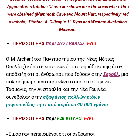
Zygomaturus trilobus Charm are shown near the areas where they
were obtained (Mammoth Cave and Mount Hart, respectively; red
symbols). Photos: A. Gillespie, H. Ryan and Western Australian
Museum.
ΠΕΡΙΣΣΟΤΕΡΑ
περι ΑΥΣΤΡΑΛΙΑΣ,
ΕΔΩ
.
Ο M. Archer (του Πανεπιστημίου της Νέας Νότιας
Ουαλίας) κάποτε επίστευε ότι το σημάδι κοπής ήταν
απόδειξη ότι οι άνθρωποι, που ζούσαν στην
Σαχούλ
, μια
παλαιοήπειρο που αποτελείτο από αυτό την νυν
Τασμανία, την Αυστραλία και την Νέα Γουινέα,
συνέβαλαν στην
εξαφάνιση πολλών ειδών
μεγαπανίδας, πριν από περίπου 40.000 χρόνια
.
ΠΕΡΙΣΣΟΤΕΡΑ
περι
ΚΑΓΚΟΥΡΟ
,
ΕΔΩ
.
«Είμασταν πεπεισμένοι ότι οι άνθρωποι…