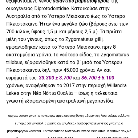
εξαφανισμένο γένος
γιγάντιου μαρσιποφόρου
, της
οικογένειας Diprotodontidae. Κατοικούσε στην
Αυστραλία από το Ύστερο Μειόκαινο έως το Ύστερο
Πλειστόκαινο. Ήταν ένα μεγάλο ζώο (βάρους άνω των
700 κιλών, ύψους 1,5 μ. και μήκους 2,5 μ.). Τα πρώτα
μέλη του γένους, όπως το Zygomaturus gilli,
εμφανίσθηκαν κατά το Ύστερο Μειόκαινο, πριν 8
εκατομμύρια χρόνια. Το νεότερο είδος, το Zygomaturus
trilobus, εξαφανίσθηκε κατά το β΄ μισό του Ύστερου
Πλειστοκαινου, δηλ. πριν 45.000 χρόνια. Αν και
ευρήματά του,
33.300 ± 3.700
και
36.700 ± 5.100
χρόνων, αναφέρθηκαν το 2017 στην περιοχή Willandra
Lakes στην Νέα Νότια Ουαλία – ίσως η τελευταία
γνωστή εξαφανισμένη αυστραλιανή μεγαπανίδα.
αρχαιο οστουν γιγαντιο καγκουρω αρχαιοι αυτοχθονες αβοριγινες Αυστραλιας συλλογη
εμποριο οστων απολιθωματα ζωων, Λεκακης εξαφανισμενο γενος γιγαντιαιο
μαρσιποφορο οικογενεια Diprotodontidae Αυστραλια υστερο Μειοκαινο Πλειστοκαινο ζωο