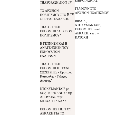
ΕΠΙΚΟΙΝΩΝΙΑΣ
ΤΗΛΕΌΡΑΣΗ ΔΙΟΝ TV
ΓΡΑΦΟΥΝ ΣΤΟ
ΤΟ ΑΡΧΕΙΟΝ
ΑΡΧΕΙΟΝ ΠΟΛΙΤΙΣΜΟΥ
ΠΟΛΙΤΙΣΜΟΥ ΣΤΟ E-TV
ΣΤΕΡΕΑΣ ΕΛΛΑΔΟΣ
ΒΙΒΛΙΑ,
ΝΤΟΚΥΜΑΝΤΑΙΡ,
ΤΗΛΕΟΠΤΙΚΗ
ΕΚΠΟΜΠΕΣ, του Γ.
ΕΚΠΟΜΠΗ "ΑΡΧΕΙΟΝ
ΛΕΚΑΚΗ, για την
ΠΟΛΙΤΙΣΜΟΥ"
ΚΑΤΟΧΗ
Η ΓΕΝΝΗΣΗ ΚΑΙ Η
ΑΝΑΓΕΝΝΗΣΗ ΤΟΥ
ΕΘΝΟΥΣ ΤΩΝ
ΕΛΛΗΝΩΝ
ΤΗΛΕΟΠΤΙΚΗ
ΕΚΠΟΜΠΗ Η ΤΕΧΝΗ
ΣΩΖΕΙ ΖΩΕΣ - Κρατερός
Κατσούλης - Γιώργος
Λεκάκης"
ΝΤΟΚΥΜΑΝΤΑΙΡ με
τους ΓΚΡΕΚΑΝΟΥΣ της
ΑΠΟΥΛΙΑΣ στην
ΜΕΓΑΛΗ ΕΛΛΑΔΑ
ΕΚΠΟΜΠΕΣ ΓΙΩΡΓΟΥ
ΛΕΚΑΚΗ ΓΙΑ ΤΟ