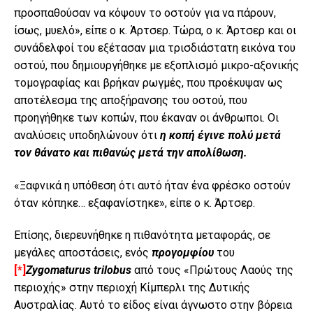
προσπαθούσαν να κόψουν το οστούν για να πάρουν,
ίσως, μυελό», είπε ο κ. Άρτσερ. Τώρα, ο κ. Άρτσερ και οι
συνάδελφοί του εξέτασαν μια τρισδιάστατη εικόνα του
οστού, που δημιουργήθηκε με εξοπλισμό μικρο-αξονικής
τομογραφίας και βρήκαν ρωγμές, που προέκυψαν ως
αποτέλεσμα της αποξήρανσης του οστού, που
προηγήθηκε των κοπών, που έκαναν οι άνθρωποι. Οι
αναλύσεις υποδηλώνουν ότι
η κοπή έγινε πολύ μετά
τον θάνατο και πιθανώς μετά την απολίθωση.
«Ξαφνικά η υπόθεση ότι αυτό ήταν ένα φρέσκο ​​οστούν
όταν κόπηκε… εξαφανίστηκε», είπε ο κ. Άρτσερ.
Επίσης, διερευνήθηκε η πιθανότητα μεταφοράς, σε
μεγάλες αποστάσεις, ενός
προγομφίου
του
[*]
Zygomaturus trilobus
από τους «Πρώτους Λαούς της
περιοχής» στην περιοχή Κίμπερλι της Δυτικής
Αυστραλίας. Αυτό το είδος είναι άγνωστο στην βόρεια