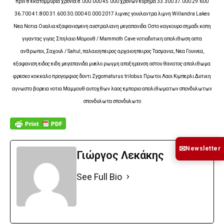
πριν 8 εκατομμυρια χρονια 8.000.000 45.000 χρονων ευρημα 33.300 37.000 29.600
36.700 41.800 31.600 30.000 40.000 2017 λιμνες γουιλαντρα λιμνη Willandra Lakes
Νεα Νοτια Ουαλια εξαφανισμενη αυστραλιανη μεγαπανιδα
Οστο καγκουρο σημαδι κοπη
γιγαντας γιγας Σπηλαιο Μαμουθ / Mammoth Cave νοτιοδυτικη απολιθωση οστα
ανθρωποι, Σαχουλ / Sahul, παλαιοηπειρος αρχαιοηπειρος Τασμανια, Νεα Γουινεα,
εξαφανιση ειδος ειδη μεγαπανιδα μυελο ρωγμη αποξηρανση οστου θανατος απολιθωμα
φρεσκο κοκκαλο προγομφιος δοντι Zygomaturus trilobus Πρωτοι Λαοι Κιμπερλι Δυτικη
αγνωστο βορεια νοτια Μαμμουθ αυτοχθων λαος εμποριο απολιθωματων σπονδυλωτων
σπονδυλωτα σπονδυλωτο
✉
Newsletter
Γιώργος Λεκάκης
See Full Bio