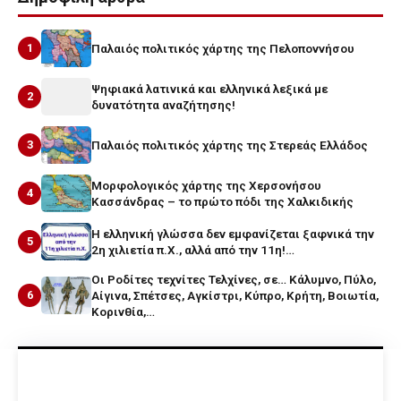
1
Παλαιός πολιτικός χάρτης της Πελοποννήσου
Ψηφιακά λατινικά και ελληνικά λεξικά με
2
δυνατότητα αναζήτησης!
3
Παλαιός πολιτικός χάρτης της Στερεάς Ελλάδος
Μορφολογικός χάρτης της Χερσονήσου
4
Κασσάνδρας – το πρώτο πόδι της Χαλκιδικής
Η ελληνική γλώσσα δεν εμφανίζεται ξαφνικά την
5
2η χιλιετία π.Χ., αλλά από την 11η!…
Οι Ροδίτες τεχνίτες Τελχίνες, σε… Κάλυμνο, Πύλο,
6
Αίγινα, Σπέτσες, Αγκίστρι, Κύπρο, Κρήτη, Βοιωτία,
Κορινθία,…