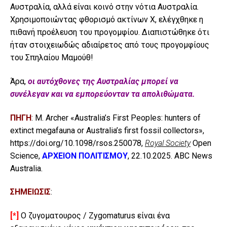
Αυστραλία, αλλά είναι κοινό στην νότια Αυστραλία.
Χρησιμοποιώντας φθορισμό ακτίνων Χ, ελέγχθηκε η
πιθανή προέλευση του προγομφίου. Διαπιστώθηκε ότι
ήταν στοιχειωδώς αδιαίρετος από τους προγομφίους
του Σπηλαίου Μαμούθ!
Άρα,
οι αυτόχθονες της Αυστραλίας μπορεί να
συνέλεγαν και να εμπορεύονταν τα απολιθώματα.
ΠΗΓΗ
: M. Archer «Australia’s First Peoples: hunters of
extinct megafauna or Australia’s first fossil collectors»,
https://doi.org/10.1098/rsos.250078
,
Royal Society
Open
Science,
ΑΡΧΕΙΟΝ ΠΟΛΙΤΙΣΜΟΥ
, 22.10.2025. ABC News
Australia.
ΣΗΜΕΙΩΣΙΣ
:
[*]
Ο ζυγοματουρος / Zygomaturus είναι ένα