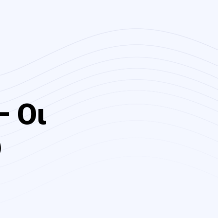
– Οι
ύ