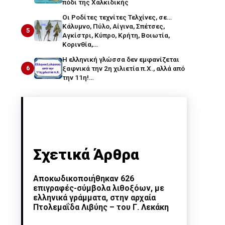
πόδι της Χαλκιδικής
Οι Ροδίτες τεχνίτες Τελχίνες, σε…
Κάλυμνο, Πύλο, Αίγινα, Σπέτσες,
5
Αγκίστρι, Κύπρο, Κρήτη, Βοιωτία,
Κορινθία,…
Η ελληνική γλώσσα δεν εμφανίζεται
6
ξαφνικά την 2η χιλιετία π.Χ., αλλά από
την 11η!…
Σχετικά Άρθρα
Αποκωδικοποιήθηκαν 626
επιγραφές-σύμβολα λιθοξόων, με
ελληνικά γράμματα, στην αρχαία
Πτολεμαΐδα Λιβύης – του Γ. Λεκάκη