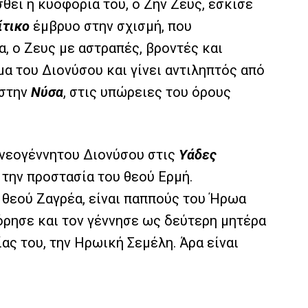
σθεί η κυοφορία του, ο Ζην Ζευς, έσκισε
ίτικο
έμβρυο στην σχισμή, που
, ο Ζευς με αστραπές, βροντές και
μα του Διονύσου και γίνει αντιληπτός από
 στην
Νύσα
, στις υπώρειες του όρους
 νεογέννητου Διονύσου στις
Υάδες
ε την προστασία του θεού Ερμή.
υ θεού Ζαγρέα, είναι παππούς του Ήρωα
όρησε και τον γέννησε ως δεύτερη μητέρα
ς του, την Ηρωική Σεμέλη. Άρα είναι