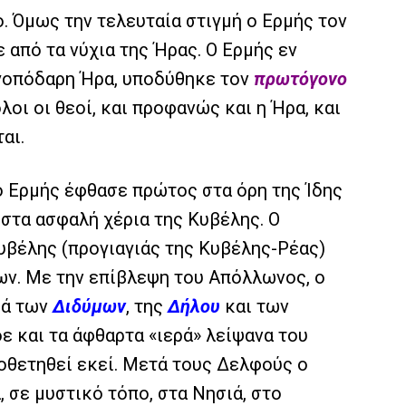
. Όμως την τελευταία στιγμή ο Ερμής τον
 από τα νύχια της Ήρας. Ο Ερμής εν
ργοπόδαρη Ήρα, υποδύθηκε τον
πρωτόγονο
λοι οι θεοί, και προφανώς και η Ήρα, και
αι.
ο Ερμής έφθασε πρώτος στα όρη της Ίδης
στα ασφαλή χέρια της Κυβέλης. Ο
υβέλης (προγιαγιάς της Κυβέλης-Ρέας)
ν. Με την επίβλεψη του Απόλλωνος, ο
ρά των
Διδύμων
, της
Δήλου
και των
ε και τα άφθαρτα «ιερά» λείψανα του
ποθετηθεί εκεί. Μετά τους Δελφούς ο
σε μυστικό τόπο, στα Νησιά, στο