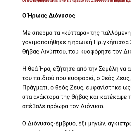
Οι φωτογραφίες είναι από τις νήσους του Διονύσου στο Βόρειο Κ
Ο Ήρωας Διόνυσος
Με σπέρμα τα «κύτταρα» της παλλόμενη
γονιμοποιήθηκε η ηρωική Πριγκήπισσα 
Θήβας Αιγύπτου, που κυοφόρησε τον Δι
Η θεά Ήρα, εζήτησε από την Σεμέλη να α
του παιδιού που κυοφορεί, ο θεός Ζευς,
Πράγματι, ο θεός Ζευς, εμφανίστηκε ω
στα ανάκτορα της Θήβας και κατέκαψε π
απέβαλε πρόωρα τον Διόνυσο.
Ο Διόνυσος-έμβρυο, έξι μηνών, αγκιστρ