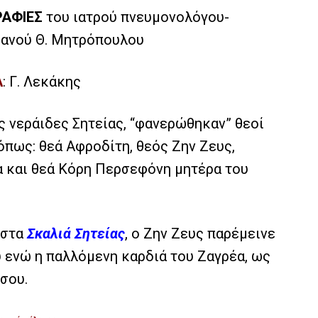
ΑΦΙΕΣ
του ιατρού πνευμονολόγου-
ιανού Θ. Μητρόπουλου
Α
: Γ. Λεκάκης
ς νεράιδες Σητείας, “φανερώθηκαν” θεοί
όπως: θεά Αφροδίτη, θεός Ζην Ζευς,
 και θεά Κόρη Περσεφόνη μητέρα του
στα
Σκαλιά Σητείας
, ο Ζην Ζευς παρέμεινε
ενώ η παλλόμενη καρδιά του Ζαγρέα, ως
σου.