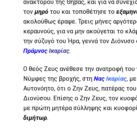
ανακτόρου της Θήβας, και για να συνεχι
τον
μηρό
του και τοποθέτησε το
εξαμην
ακολούθως έραψε. Τρεις μήνες αργότερα
κεραυνούς, για να μην ακούγεται το κλά
την σύζυγό του Ήρα, γεννά τον Διόνυσο
Πράμνος
Ικαρίας
.
Ο θεός Ζευς ανέθεσε την ανατροφή του
Νύμφες της βροχής, στη
Νας
Ικαρίας
, μ
Αυτονόητο, ότι ο Ζην Ζευς, πατέρας το
Διονύσου. Επίσης ο Ζην Ζευς, τον κυοφ
με πρώτη μητέρα σύλληψης και κυοφορία
διμήτωρ
.