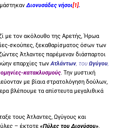
ομάστηκαν
Διονυσάδες νήσοι
[1]
.
ζί με τον ακόλουθο της Αρετής, Ήρωα
ίες-σκούπες, ξεκαθαρίσματος όσων των
ζώντες Άτλαντες παρέμεναν διάσπαρτοι
πρώην επαρχίες των
Ατλάντων
, του
Ωγύγου
,
εομηνίες-κατακλυσμούς
. Την μυστική
λεύονταν με βίαια στρατολόγηση δούλων,
ερα βλέπουμε τα απίστευτα μεγαλιθικά
ταξε τους Άτλαντες, Ωγύγους και
Πύλες – έκτοτε
«Πύλες του Διονύσου»
.