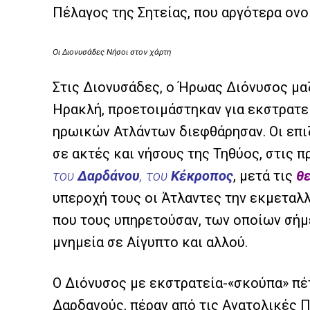
Πέλαγος της Σητείας, που αργότερα ον
Οι Διονυσάδες Νήσοι στον χάρτη
Στις Διονυσάδες, ο Ήρωας Διόνυσος μα
Ηρακλή, προετοιμάστηκαν για εκστρατε
ηρωικών Ατλάντων διεφθάρησαν. Οι επι
σε ακτές και νήσους της Τηθύος, στις 
του
Δαρδάνου
, του
Κέκροπος
, μετά τις
θ
υπεροχή τους οι Άτλαντες την εκμεταλ
που τους υπηρετούσαν, των οποίων σήμ
μνημεία σε Αίγυπτο και αλλού.
Ο Διόνυσος με εκστρατεία-«σκούπα» πέ
Δαρδανούς, πέραν από τις Ανατολικές 