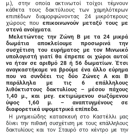
μ.), στην οποία ακτινωτοί τοίχοι τέμνουν
κάθετα τους δακτύλιους των χαμηλότερων
επιπέδων διαμορφώνοντας 24 μικρότερους
χώρους που
επικοινωνούν μεταξύ τους με
στενά ανοίγματα
.
Μελετώντας την Ζώνη Β με τα 24 μικρά
δωμάτια αποκλείουμε προσωρινά την
συσχέτιση του ευρήματος με τον Μινωικό
υπολογιστή γιατί θα έπρεπε οι χώροι αυτοί
να ήταν σε αριθμό 28 ή 56 δωματίων. Έτσι
αναγκαστήκαμε να βρούμε ένα άλλο εύρημα
που να συνδέει τις δύο Ζώνες Α και Β
παράλληλα με τις
6 επάλληλους
λιθόκτιστους δακτυλίους – μέσου πάχους
1,40 μ.,
και μεγ. εκτιμώμενου σωζόμενου
ύψος 1,60 μ. – αναπτυγμένους σε
διαφορετικά υψομετρικά επίπεδα.
Η μνημειώδης κατασκευή στο Καστέλλι
μας
δίνει την πιθανή συσχέτιση με τους επάλληλους
δακτυλίους και τον Σταυρό στο κέντρο με την