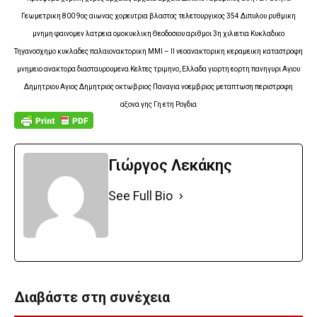
Γεωμετρικη 800 9ος αιωνας χορευτρια βλαστος τελετουργικος 354 Διπυλου ρυθμικη
μνημη φαινομεν λατρεια ομοκυκλικη Θεοδοσιου αριθμοι 3η χιλιετια Κυκλαδικο
Τηγανοσχημο κυκλαδες παλαιονακτορικη ΜΜΙ – ΙΙ νεοανακτορικη κεραμεικη καταστροφη
μνημειο ανακτορα διασταυρουμενα Κελτες τριμηνο, Ελλαδα γιορτη εορτη πανηγυρι Αγιου
Δημητριου Αγιος Δημητριος οκτωβριος Παναγια νοεμβριος μεταπτωση περιστροφη
αξονα γης Γη ετη Ρογδια
Γιώργος Λεκάκης
See Full Bio
Διαβάστε στη συνέχεια