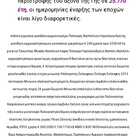
περιστροφής του άξονα της Γης σε
25.770
έτη
, οι ημερομηνίες έναρξης των εποχών
είναι λίγο διαφορετικές.
πιθανη ερμηνεια μοναδικο αρχαιο ευρημα Παπουρας Καστελλιου Ηρακλειου Κρητης
μοναδικη αρχαιοαστρονομικη κατασκευη ημερολογιο 4.200 χρονια πριν 2200 πΧ 3η
χιλιετια Τσικριτσης Μουσας Καστελιου λοφος Παπουρα ΗρακλειοΚρητη Καστελι Καστελλι
αρχαιοαστρονομια φυυκτωρια, αρχαιολογια 8 δακτυλιοι οκτω οχτω δακτυλιος κυκλικο
κτισμα εκφορικη δομηση, 4 τεταρτημορια σταυρος ομοκεντρος κυκλος ακτινικα δωματια
μεγαλειωδες κυκλος κτηριο μινωικος Υπολογιστης Εκλειψεων Εκλειψη Εκλειψεις 2013
λειτουργια Μινωικη υπολογιστηρ ευρηματα, διαχρονικο ηλιακο συμβολο νιλσον εισοδος
ακτινωτος τοιχος 24 χωροι δωματιο Μινωιτες επαλληλοι λιθοκτιστοι δακτυλιοι
μνημειωδης κατασκευη συσχετιση επαλληλος μικρογραφια μητρα Παλαικαστρο
Κοσμολογικο μοντελο κοσμος ηλιακο συμβολο Σεληνη ηλιος κολωνα στηριξης εγχαρακτο
τοξο κυκλοι μινιατουρα Παλαικαστρου δομικη κοσμολογια αντιληψη ουρανια αντικειμενα
πλανητες λατρευτικος χωρος Ηλιου Σεληνης συνοδικη κινηση πλανητης χρονολογικη
περιοδος ΥΠΠΟ χρηση 4.000 2000 3.700 1700 πΧ ΜΜΙΙ 3.800 1800 επαλληλη κατασκευη
δομη Κοσμου πυραμιδα Αιγυπτος, Μεσοποταμια, ΠροΙσπανικη Αμερικη προσανατολισμος