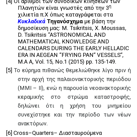
[4]
Οι αριθμοί των συνοδικών κινήσεων των
η
Πλανητών είναι γνωστές από την 3
χιλιετία π.Χ όπως καταγράφεται στα
Κυκλαδικά
Τηγανόσχημα
με βάση την
δημοσίευση μας: M. Tsikritsis, X. Moussas,
D. Tsikritsis “ASTRONOMICAL AND
MATHEMATICAL
KNOWLEDGE
AND
CALENDARS
DURING
THE
EARLY
HELLADIC
ERA
IN
AEGEAN
“
FRYING
PAN
”
VESSELS”
,
M
.Α
A
,
Vol
. 15,
No
.1
(2015) pp. 135-149.
[5]
Το εύρημα πιθανώς θεμελιώθηκε λίγο πριν ή
στην αρχή της παλαιονακτορικής περιόδου
(ΜΜΙ – ΙΙ), ενώ η παρουσία νεοανακτορικής
κεραμικής στο στρώμα καταστροφής,
δηλώνει ότι η χρήση του μνημείου
συνεχίστηκε και την περίοδο των νέων
ανακτόρων.
[6]
Cross
–
Quarters
–
Διασταυρούμενα