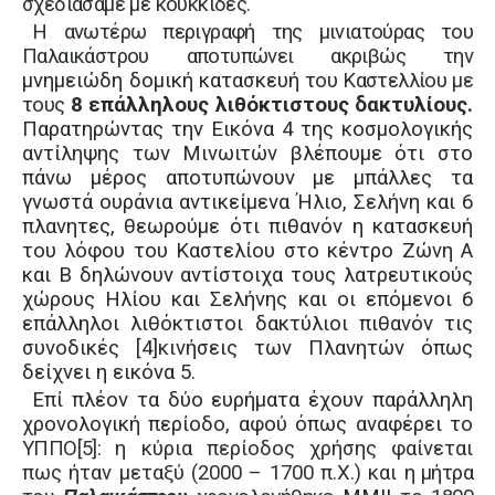
σχεδιάσαμε με κουκκίδες.
Η ανωτέρω περιγραφή της μινιατούρας του
Παλαικάστρου αποτυπώνει ακριβώς την
μνημειώδη δομική κατασκευή
του Καστελλίου με
τους
8 επάλληλους λιθόκτιστους δακτυλίους.
Παρατηρώντας την Εικόνα 4 της κοσμολογικής
αντίληψης των Μινωιτών βλέπουμε ότι στο
πάνω μέρος αποτυπώνουν με μπάλλες τα
γνωστά ουράνια αντικείμενα Ήλιο, Σελήνη και 6
πλανητες, θεωρούμε ότι πιθανόν η κατασκευή
του λόφου του Καστελίου στο κέντρο Ζώνη Α
και Β δηλώνουν αντίστοιχα τους λατρευτικούς
χώρους Ηλίου και Σελήνης και οι επόμενοι 6
επάλληλοι λιθόκτιστοι δακτύλιοι πιθανόν τις
συνοδικές
[4]
κινήσεις των Πλανητών όπως
δείχνει η εικόνα 5.
Επί πλέον τα δύο ευρήματα έχουν παράλληλη
χρονολογική περίοδο, αφού όπως αναφέρει το
ΥΠΠΟ
[5]
:
η κύρια περίοδος χρήσης φαίνεται
πως ήταν μεταξύ (2000 – 1700 π.Χ.) και
η μήτρα