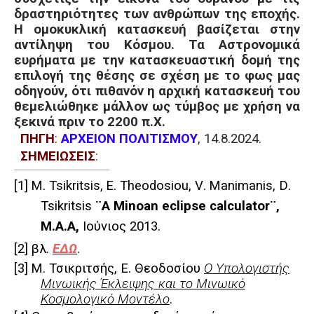
δραστηριότητες των ανθρώπων της εποχής.
Η ομοκυκλική κατασκευή βασίζεται στην
αντίληψη του Κόσμου. Τα Αστρονομικά
ευρήματα με την κατασκευαστική δομή της
επιλογή της θέσης σε σχέση με το φως μας
οδηγούν, ότι πιθανόν η αρχική κατασκευή του
θεμελιώθηκε μάλλον ως τύμβος με χρήση να
ξεκινά πριν το 2200 π.Χ.
ΠΗΓΗ
:
ΑΡΧΕΙΟΝ ΠΟΛΙΤΙΣΜΟΥ
, 14.8.2024.
ΣΗΜΕΙΩΣΕΙΣ
:
[1]
M. Tsikritsis
,
E
.
Theodosiou
,
V
.
Manimanis
,
D
.
Tsikritsis
¨A Minoan eclipse calculator¨
,
Μ
.
Α
.
Α
,
Ιούνιος
2013
.
[2]
βλ.
ΕΔΩ
.
[3]
Μ. Τσικριτσής, Ε. Θεοδοσίου
Ο Υπολογιστής
Μινωικής Έκλειψης και το Μινωικό
Κοσμολογικό Μοντέλο
.