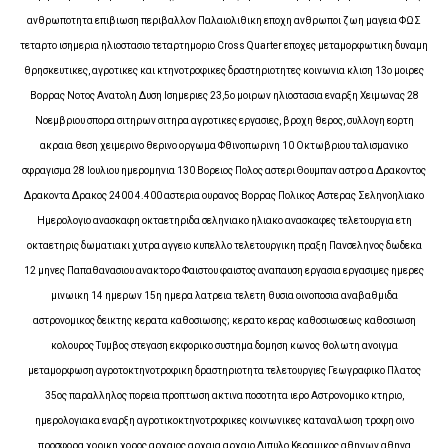
ανθρωποτητα επιβιωση περιβαλλον Παλαιολιθικη εποχη ανθρωποι ζωη μαγεια ΦΩΣ
τεταρτο ισημερια ηλιοστασιο τεταρτημοριο Cross Quarter εποχες μεταμορφωτικη δυναμη
θρησκευτικες, αγροτικες και κτηνοτροφικες δραστηριοτητες κοινωνια κλιση 13ο μοιρες
Βορρας Νοτος Ανατολη Δυση Ισημεριες 23,5ο μοιρων ηλιοστασια εναρξη Χειμωνας 28
Νοεμβριου σπορα σιτηρων σιτηρα αγροτικες εργασιες, βροχη θερος, συλλογη εορτη
ακραια θεση χειμερινο θερινο οργωμα Φθινοπωρινη 10 Οκτωβριου ταλισμανικο
σφραγισμα 28 Ιουλιου ημερομηνια 130 Βορειος Πολος αστερι Θουμπαν αστρο α Δρακοντος
Δρακοντα Δρακος 2400 4.400 αστερια ουρανος Βορρας Πολικος Αστερας Σεληνοηλιακο
Ημερολογιο ανασκαφη οκταετηριδα σεληνιακο ηλιακο ανασκαφες τελετουργια ετη
οκταετηρις δωματιακι χυτρα αγγειο κυπελλο τελετουργικη πραξη Πανσεληνος δωδεκα
12 μηνες Παπαθανασιου ανακτορο Φαιστου φαιστος αναπαυση εργασια εργασιμες ημερες
μινωικη 14 ημερων 15η ημερα λατρεια τελετη θυσια οινοποσια αναβαθμιδα
αστρονομικος δεικτης κερατα καθοσιωσης; κερατο κερας καθοσιωσεως καθοσιωση
κολουρος Τυμβος στεγαση εκφορικο συστημα δομηση κωνος θολωτη ανοιγμα
μεταμορφωση αγροτοκτηνοτροφικη δραστηριοτητα τελετουργιες Γεωγραφικο Πλατος
35ος παραλληλος πορεια προπτωση ακτινα ποσοτητα ιερο Αστρονομικο κτηριο,
ημερολογιακα εναρξη αγροτικοκτηνοτροφικες κοινωνικες καταναλωση τροφη οινο
προσφορα χορικη χορος αρχαιος αρχαια αρχαιο Διπυλο Κεραμικος αθηνων αθηνα