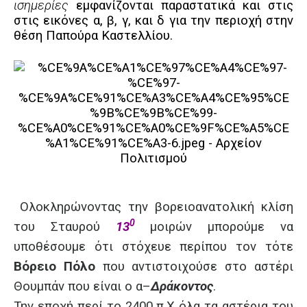
ισημερίες
εμφανίζονται παραστατικά και στις
στις εικόνες α, β, γ, και δ για την περιοχή στην
θέση Παπούρα Καστελλίου.
Ολοκληρώνοντας την βορειοανατολική κλίση
0
του Σταυρού
13
μοιρών μπορούμε να
υποθέσουμε ότι στόχευε περίπου τον τότε
Βόρειο Πόλο
που αντιστοιχούσε στο αστέρι
Θουμπάν που είναι ο α–
Δράκοντος
.
Την εποχή περί το 2400 π.Χ όλα τα αστέρια του