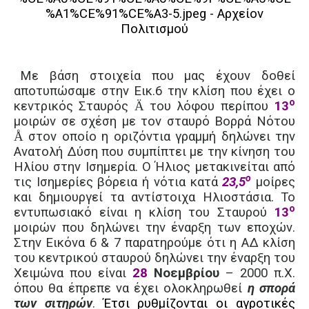
Με βάση στοιχεία που μας έχουν δοθεί
αποτυπώσαμε στην Εικ.6 την κλίση που έχει ο
ο
κεντρικός Σταυρός
Ä
του λόφου περίπου
13
μοιρών σε σχέση με τον σταυρό Βορρά Νότου
Å
στον οποίο η οριζόντια γραμμή δηλώνει την
Ανατολή Δύση που συμπίπτει με την κίνηση του
Ηλίου στην Ισημερία. Ο Ήλιος μετακινείται από
ο
τις Ισημερίες βόρεια ή νότια
κατά
23,5
μοίρες
και δημιουργεί τα αντίστοιχα Ηλιοστάσια. Το
ο
εντυπωσιακό είναι η κλίση του Σταυρού
13
μοιρών που δηλώνει την έναρξη των εποχών.
Στην Εικόνα 6 & 7 παρατηρούμε ότι η ΑΔ κλίση
του κεντρικού σταυρού δηλώνει την έναρξη του
Χειμώνα που είναι
28
Νοεμβρίου
– 2000 π.Χ.
όπου θα έπρεπε να έχει ολοκληρωθεί
η σπορά
των σιτηρών
.
Έτσι ρυθμίζονται οι αγροτικές