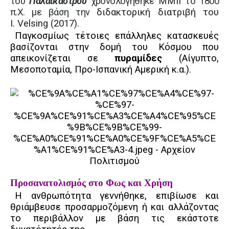
του
Παλαικάστρου
χρονολογήθηκε
ΜΜΙΙ
το 1800
π.Χ. με βάση την
διδακτορική διατριβή του
Ι.
Velsing
(2017).
Παγκοσμίως τέτοιες επάλληλες κατασκευές
βασίζονται στην δομή του Κόσμου που
απεικονίζεται σε
πυραμίδες
(Αίγυπτο,
Μεσοποταμία, Προ-Ισπανική Αμερική κ.α.).
Προσανατολισμός στο Φως και Χρήση
Η ανθρωπότητα γεννήθηκε, επιβίωσε και
θριάμβευσε προσαρμοζόμενη ή και αλλάζοντας
το περιβάλλον με βάση τις εκάστοτε