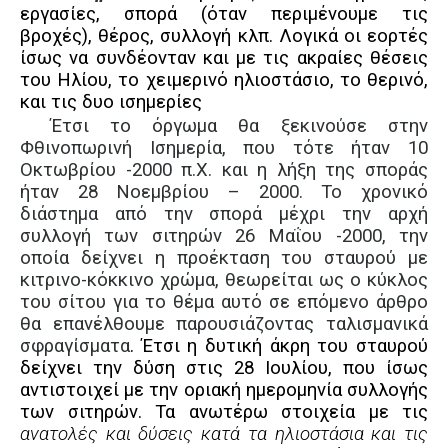
εργασίες, σπορά (όταν περιμένουμε τις
βροχές), θέρος, συλλογή κλπ.
Λογικά οι εορτές
ίσως να συνδέονταν και με τις ακραίες θέσεις
του Ηλίου, το χειμερινό ηλιοστάσιο, το θερινό,
και τις δυο ισημερίες
Έτσι το όργωμα θα ξεκινούσε στην
Φθινοπωρινή Ισημερία, που τότε ήταν 10
Οκτωβρίου -2000 π.Χ. και η λήξη της σποράς
ήταν 28 Νοεμβρίου – 2000. Το χρονικό
διάστημα από την σπορά μέχρι την αρχή
συλλογή των σιτηρών 26 Μαΐου -2000, την
οποία δείχνει η προέκταση του σταυρού με
κιτρινο-κόκκινο χρώμα, θεωρείται ως ο κύκλος
του σίτου για το θέμα αυτό σε επόμενο άρθρο
θα επανέλθουμε παρουσιάζοντας ταλισμανικά
σφραγίσματα
.
Έτσι η δυτική άκρη του σταυρού
δείχνει την δύση στις 28 Ιουλίου, που ίσως
αντιστοιχεί με την οριακή ημερομηνία συλλογής
των σιτηρών. Τα ανωτέρω στοιχεία με τις
ανατολές και δύσεις κατά τα ηλιοστάσια και τις