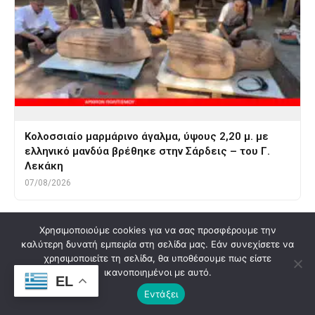
Κολοσσιαίο μαρμάρινο άγαλμα, ύψους 2,20 μ. με
ελληνικό μανδύα βρέθηκε στην Σάρδεις – του Γ.
Λεκάκη
07/08/2026
Tags
ημερολογιο
ΚΡΗΤΗ ΑΡΧΑΙΑ
μινωικα ιερα κορυφης
Χρησιμοποιούμε cookies για να σας προσφέρουμε την
μινωικος πολιτισμος
παπουρα
ΧΡΟΝΟΣ
καλύτερη δυνατή εμπειρία στη σελίδα μας. Εάν συνεχίσετε να
χρησιμοποιείτε τη σελίδα, θα υποθέσουμε πως είστε
ικανοποιημένοι με αυτό.
EL
Εντάξει
Δημοφιλή άρθρα