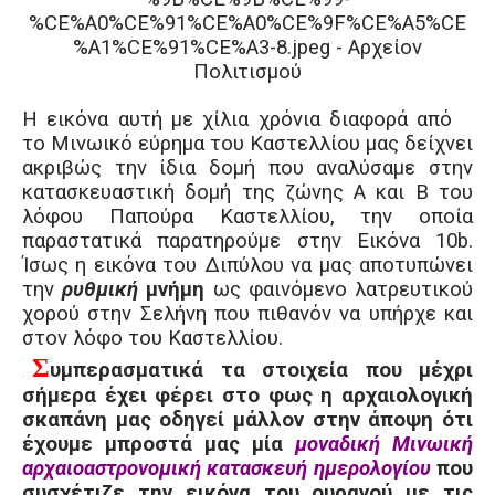
Η εικόνα αυτή με χίλια χρόνια διαφορά από
το Μινωικό εύρημα του Καστελλίου μας δείχνει
ακριβώς την ίδια δομή που αναλύσαμε στην
κατασκευαστική δομή της ζώνης Α και Β του
λόφου Παπούρα Καστελλίου, την οποία
παραστατικά παρατηρούμε στην Εικόνα 10
b
.
Ίσως η εικόνα του Διπύλου να μας αποτυπώνει
την
ρυθμική
μνήμη
ως φαινόμενο λατρευτικού
χορού στην Σελήνη που πιθανόν να υπήρχε και
στον λόφο του Καστελλίου.
Σ
υμπερασματικά τα στοιχεία που μέχρι
σήμερα έχει φέρει στο φως η αρχαιολογική
σκαπάνη μας οδηγεί μάλλον στην άποψη ότι
έχουμε μπροστά μας μία
μοναδική Μινωική
αρχαιοαστρονομική κατασκευή ημερολογίου
που
συσχέτιζε την εικόνα του ουρανού με τις