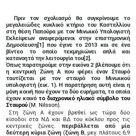
Πριν τον σχολιασμό θα συγκρίν
o
υμε το
μεγαλειώδες κυκλικό κτήριο του Καστελλίου
στη θέση Παπούρα με τον Μινωικό Υπολογιστή
Εκλείψεων αναφερόμενοι στην επιστημονική
Δημοσίευση
[1]
που έγινε το 2013 και σε ένα
βίντεο το οποίο τεκμηριώνει απλά και
κατανοητά την λειτουργία του
[2]
.
Όπως παρατηρούμε στην εικόνα 2 βλέπουμε ότι
η κεντρική Ζώνη Α που φέρει έναν Σταυρό
ταυτίζεται με τον σταυρό του Μινωικού
υπολογιστή (εικ
. 1). Η παρατήρηση αυτή είναι η
μόνη κοινή που έχουν τα δύο ευρήματα, τα οποία
έχουν κοινό
το διαχρονικό ηλιακό σύμβολο του
Σταυρού
(
M
.
Nilsson
)
.
Στη ζώνη Α έχουν βρεθεί ως τώρα δύο
είσοδοι στα ΝΔ και ΒΔ του κύκλου προς τις
κεντρικές ζώνες.
περιβάλλεται από μία
δεύτερη κύρια ζώνη
(
ζώνη Β
, μεγ. πλάτους 6,9