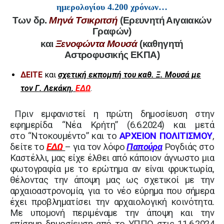
ημερολογίου 4.200 χρόνων…
Των δρ.
Μηνά Τσικριτσή
(Ερευνητή Αιγαιακών
Γραφών)
και
Ξενοφώντα Μουσά
(καθηγητή
Αστροφυσικής ΕΚΠΑ)
ΔΕΙΤΕ
και
σχετική εκπομπή του καθ. Ξ. Μουσά με
τον Γ. Λεκάκη,
ΕΔΩ
.
Πριν εμφανιστεί η πρώτη δημοσίευση στην
εφημερίδα
“Νέα Κρήτη” (6.6.2024) και μετά
στο
“Ντοκουμέντο” και το
ΑΡΧΕΙΟΝ ΠΟΛΙΤΙΣΜΟΥ
,
δείτε το
ΕΔΩ
– για τον λόφο
Παπούρα
Ρογδιάς στο
Καστέλλι, μας είχε έλθει από κάποιον άγνωστο μια
φωτογραφία με το ερώτημα αν είναι φρυκτωρία,
θέλοντας την άποψη μας ως σχετικοί με την
αρχαιοαστρονομία, για το νέο εύρημα που σήμερα
έχει προβληματίσει την αρχαιολογική κοινότητα.
Με υπομονή περιμέναμε την άποψη και την
επίσημη δημοσίευση από το ΥΠΠΟ στις 11.6.2024