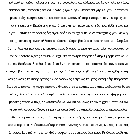
πολυφυλων· αιδια, πολυσεμνε, μονη χαιρουσα δικαιοις, αλλασσουσα λογον πολυποικιλον,
αστατον αιει, ην παντες δεδιασι βροτοι ζυγον αυχενι θεντες σοι γαρ Αει γνωμη παντων
μελει, ουδς σε ληθει ψυχη υπερφρονεουσα λογων αδιακριτωι ορμηι παντ᾽ εσοραις και
παντ᾽ επακουεις, βραβευεις εν εισι δικαι θνητων, πανυπερτατε δαιμον. ελθε, μακαιρα
αγνη, μυσταις επιταρροθος δος αγαθην διανοιαν εχειν, παυουσα πανεχθεις γνωμας ουχ
οσιας, πανυπερφρονας, αλλοπροσαλλας επικληση βασιλισσα δερκης, εσορω πολυφυλοι
θνητοι Αιωνια, πολυσεμνη, χαιρεσαι χαρα δικαιοι τιμωρω φλυαρο πολυποικιλο αστατος,
φοβος βροτοι αυχενας λανθανω ψυχη υπερφρονηση επαρση αδιακριτη ορμη επακουω
ακουω βραβευω βραβειο δικες δικη θνητος πανυπερτατος δαιμονας δαιμων επαρωγος
αρωγος βοηθος μυστες μυστης μυηση αγαθη διανοια, επαχθης εχθρικη, πανεχθης γνωμη
οσιες ανοσιες πανυπερφρονες αλλοπροσαλλες Κρητικος ποιητης Μεσομηδης πτεροεσσα
βιου ροπα κυανωπις κουφα φρυαγμα θνατος επεχω αδαμαντας διαμαντι αδαμας εχθουσα
υβρις ολοαν βροτων μελανα φθονον ελαυνω υπο σον τροχος αστατον αστιβη χαροπα
μεροπας στρεφω τυχα, ληθουσα ποδα βαινω γαυρουμενος κλινω πηχυν βιοτον μετρω
νευω κολπος οφρυς ζυγον χειρα κρατουσα ιλαθι μακαρια δικασπολος φτεροεσσα αδω
αφθιτα νικη τανυσιπτερος ομβριμη νημερτεα παρεδρος μεγαλανορια βροτος νεμεσωσα
φερω Ταρταρα ΨευδοΑπολλοδωρος Μυθοι Νοννος Διονυσιακα υγινος Μυθος, Παυσανιας
Στασινος Ευριπιδης Πρωτος Μυθογραφος του Βατικανου βατικανο ΨευδοΕρατοσθενης