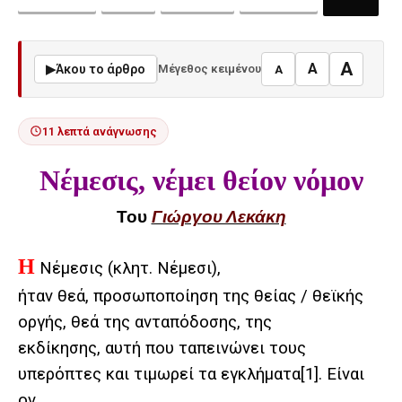
A
A
▶
Άκου το άρθρο
Μέγεθος κειμένου
A
11 λεπτά ανάγνωσης
Νέμεσις, νέμει θείον νόμον
Του
Γιώργου Λεκάκη
Η
Νέμεσις (κλητ. Νέμεσι),
ήταν θεά, προσωποποίηση της θείας / θεϊκής
οργής, θεά της ανταπόδοσης, της
εκδίκησης, αυτή που ταπεινώνει τους
υπερόπτες και τιμωρεί τα εγκλήματα
[1]
. Είναι
ον