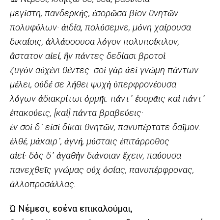
μεγίστη, πανδερκής, ἐσορῶσα βίον θνητῶν
πολυφύλων· ἀιδία, πολύσεμνε, μόνη χαίρουσα
δικαίοις, ἀλλάσσουσα λόγον πολυποίκιλον,
ἄστατον αἰεί, ἣν πάντες δεδίασι βροτοὶ
ζυγὸν αὐχένι θέντες· σοὶ γὰρ ἀεὶ γνώμη πάντων
μέλει, οὐδέ σε λήθει ψυχὴ ὑπερφρονέουσα
λόγων ἀδιακρίτωι ὁρμῆι. πάντ᾽ ἐσορᾶις καὶ πάντ᾽
ἐπακούεις, [καὶ] πάντα βραβεύεις·
ἐν σοὶ δ᾽ εἰσὶ δίκαι θνητῶν, πανυπέρτατε δαῖμον.
ἐλθέ, μάκαιρ᾽, ἁγνή, μύσταις ἐπιτάρροθος
αἰεί· δὸς δ᾽ ἀγαθὴν διάνοιαν ἔχειν, παύουσα
πανεχθεῖς γνώμας οὐχ ὁσίας, πανυπέρφρονας,
ἀλλοπροσάλλας.
Ώ Νέμεσι, εσένα επικαλούμαι,