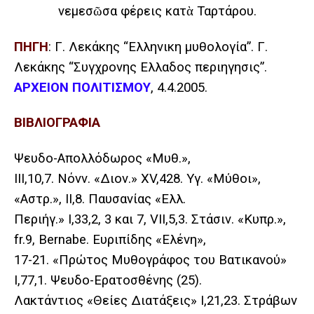
νεμεσῶσα φέρεις κατὰ Ταρτάρου.
ΠΗΓΗ
: Γ. Λεκάκης “Ελληνικη μυθολογία”. Γ.
Λεκάκης “Συγχρονης Ελλαδος περιηγησις”.
ΑΡΧΕΙΟΝ ΠΟΛΙΤΙΣΜΟΥ
, 4.4.2005.
ΒΙΒΛΙΟΓΡΑΦΙΑ
Ψευδο-Απολλόδωρος «Μυθ.»,
III,10,7. Νόνν. «Διον.» XV,428. Υγ. «Μύθοι»,
«Αστρ.», II,8. Παυσανίας «Ελλ.
Περιήγ.» Ι,33,2, 3 και 7, VII,5,3. Στάσιν. «Κυπρ.»,
fr.9, Bernabe. Ευριπίδης «Ελένη»,
17-21. «Πρώτος Μυθογράφος του Βατικανού»
I,77,1. Ψευδο-Ερατοσθένης (25).
Λακτάντιος «Θείες Διατάξεις» Ι,21,23. Στράβων