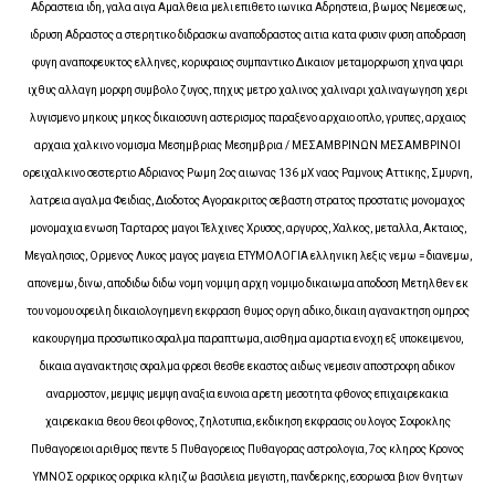
Αδραστεια ιδη, γαλα αιγα Αμαλθεια μελι επιθετο ιωνικα Αδρηστεια, βωμος Νεμεσεως,
ιδρυση Αδραστος α στερητικο διδρασκω αναποδραστος αιτια κατα φυσιν φυση αποδραση
φυγη αναποφευκτος ελληνες, κορυφαιος συμπαντικο Δικαιον μεταμορφωση χηνα ψαρι
ιχθυς αλλαγη μορφη συμβολο ζυγος, πηχυς μετρο χαλινος χαλιναρι χαλιναγωγηση χερι
λυγισμενο μηκους μηκος δικαιοσυνη αστερισμος παραξενο αρχαιο οπλο, γρυπες, αρχαιος
αρχαια χαλκινο νομισμα Μεσημβριας Μεσημβρια / ΜΕΣΑΜΒΡΙΝΩΝ ΜΕΣΑΜΒΡΙΝΟΙ
ορειχαλκινο σεστερτιο Αδριανος Ρωμη 2ος αιωνας 136 μΧ ναος Ραμνους Αττικης, Σμυρνη,
λατρεια αγαλμα Φειδιας, Διοδοτος Αγορακριτος σεβαστη στρατος προστατις μονομαχος
μονομαχια ενωση Ταρταρος μαγοι Τελχινες Χρυσος, αργυρος, Χαλκος, μεταλλα, Ακταιος,
Μεγαλησιος, Ορμενος Λυκος μαγος μαγεια ΕΤΥΜΟΛΟΓΙΑ ελληνικη λεξις νεμω = διανεμω,
απονεμω, δινω, αποδιδω διδω νομη νομιμη αρχη νομιμο δικαιωμα αποδοση Μετηλθεν εκ
του νομου οφειλη δικαιολογημενη εκφραση θυμος οργη αδικο, δικαιη αγανακτηση ομηρος
κακουργημα προσωπικο σφαλμα παραπτωμα, αισθημα αμαρτια ενοχη εξ υποκειμενου,
δικαια αγανακτησις σφαλμα φρεσι θεσθε εκαστος αιδως νεμεσιν αποστροφη αδικον
αναρμοστον, μεμψις μεμψη αναξια ευνοια αρετη μεσοτητα φθονος επιχαιρεκακια
χαιρεκακια θεου θεοι φθονος, ζηλοτυπια, εκδικηση εκφρασις ου λογος Σοφοκλης
Πυθαγορειοι αριθμος πεντε 5 Πυθαγορειος Πυθαγορας αστρολογια, 7ος κληρος Κρονος
ΥΜΝΟΣ ορφικος ορφικα κληιζω βασιλεια μεγιστη, πανδερκης, εσορωσα βιον θνητων