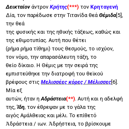
Δεικταίον
άντρον
Κρήτης
(***)
τον
Κρηταγενή
Δία, τον παρέδωσε στην Τιτανίδα θεά
Θέμιδα
[5]
,
την θεά
της φυσικής και της ηθικής τάξεως, καθώς και
της εθιμοτυπίας. Αυτή που θέτει
(ρήμα ρήμα τίθημι) τους θεσμούς, το ισχύον,
τον νόμο, την απαρασάλευτη τάξη, το
θείο δίκαιο. Η Θέμις με την σειρά της
εμπιστεύθηκε την διατροφή του θεϊκού
βρέφους στις
Μελισσέες κόρες / Μέλισσες
[6]
.
Μία εξ
αυτών, ήταν η
Αδράστεια
(**)
. Αυτή και η αδελφή
της,
Ίδη
, τον έθρεψαν με το γάλα της
αιγός Αμάλθειας και μέλι. Το επίθετό
Ἀδράστεια / ιων. Ἀδρήστεια, το βρίσκουμε