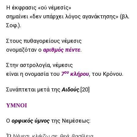
Η έκφρασις «οὐ νέμεσίς»
σημαίνει «δεν υπάρχει λόγος αγανάκτησης» (βλ.
Σοφ.).
Στους πυθαγορείους νέμεσις
ονομαζόταν ο
αριθμός πέντε
.
Στην αστρολογία, νέμεσις
ου
είναι η ονομασία του
7
κλήρου
, του Κρόνου.
Συνάπτεται μετά της
Αιδούς
.
[20]
ΥΜΝΟΙ
Ο
ορφικός ύμνος
της Νεμέσεως:
Ὦ Νέμεσι, κλήιζω σε, θεά, βασίλεια