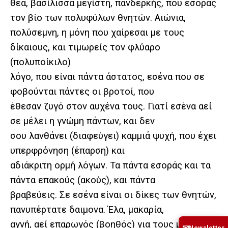
θεά, βασίλισσα μεγίστη, πανδερκής, που εσοράς
τον βίο των πολυφύλων θνητών. Αιώνια,
πολύσεμνη, η μόνη που χαίρεσαι με τους
δίκαιους, και τιμωρείς τον φλύαρο
(πολυποίκιλο)
λόγο, που είναι πάντα άστατος, εσένα που σε
φοβούνται πάντες οι βροτοί, που
έθεσαν ζυγό στον αυχένα τους. Γιατί εσένα αεί
σε μέλει η γνώμη πάντων, και δεν
σου λανθάνει (διαφεύγει) καμμιά ψυχή, που έχει
υπερφρόνηση (έπαρση) και
αδιάκριτη ορμή λόγων. Τα πάντα εσοράς και τα
πάντα επακούς (ακούς), και πάντα
βραβεύεις. Σε εσένα είναι οι δίκες των θνητών,
πανυπέρτατε δαιμονα. Έλα, μακαρία,
αγνή, αεί επαρωγός (βοηθός) για τους μύστες.
Newsletter