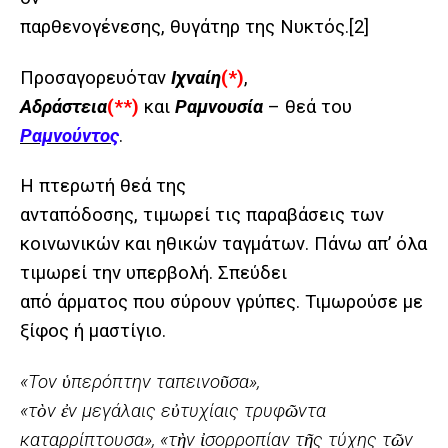
παρθενογένεσης, θυγάτηρ της Νυκτός.
[2]
Προσαγορευόταν
Ιχναίη
(*)
,
Αδράστεια
(**)
και
Ραμνουσία
– θεά του
Ραμνούντος
.
Η πτερωτή θεά της
ανταπόδοσης, τιμωρεί τις παραβάσεις των
κοινωνικών και ηθικών ταγμάτων.
Πάνω απ’ όλα
τιμωρεί την υπερβολή.
Σπεύδει
από άρματος που σύρουν γρύπες. Τιμωρούσε με
ξίφος ή μαστίγιο.
«Τον ὑπερόπτην ταπεινοῦσα»,
«τὸν ἐν μεγάλαις εὐτυχίαις τρυφῶντα
καταρρίπτουσα», «τὴν ἰσορροπίαν τῆς τύχης τῶν