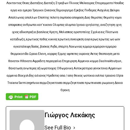
Λακταντιος Θειες Διαταξεις Διαταξη Στραβων Πλινιος Μελεαγρος Επιγραμματα Ησιοδος
εργα και ημεραι Τραγικοι Ωκεανος δημιουργημα Ερεβος Πινδαρος Αισχυλος Δελφοι
Απολλωνας απολλων Εποπτης τελετη συμποσιο αποφαση Διος θεμιστες θεμιστη νομοι
αποφασεις ανθρωποι κατ’ εικονα Ολυμπος ολυμπια Ιχναια ιχνηλατης, αναζητηση ιχνη
ιχνος αδικοπραξια βασιλευς Κρητη, Μελισσεας αριστοτελης Σχολια εις Πλατωνα
καταδιωξη, ερωτικος ποθος κυκνος ερωτικη συνευρεση αυγο ερως ερωτας ωο ωον
εγκαταλειψη δασος, βοσκος Ληδα, σπαρτη Λακωνιας ερμαρι ερμαριον ερμαριο
θερμοκοιτιδα Ωραια Ελενη, κορφος Ερμης υψιπετες ουρανος Αετος θεοποιηση μετα
θανατον Λθανατο Αφροδιτη παραγγελια Επιχειρηση Αρμενιοι κομμα Dashnaktsutyun,
θανατωση ανωτερος αξιωματουχος Οθωμανικη Αυτοκρατορια γενοκτονια Αρμενιων
αρμενια Βακχυλιδης αιλιανος Ηροδοτος οσια / οσιη θεικος ωοτοκια ουλπια τραιανα Ulpia
Traiana Sarmizegetusa σαρμιζεγκετουσα σαρμιζεγετουσα πρωτευουσα ρωμαικη Δακια
Θρακη
Γιώργος Λεκάκης
See Full Bio