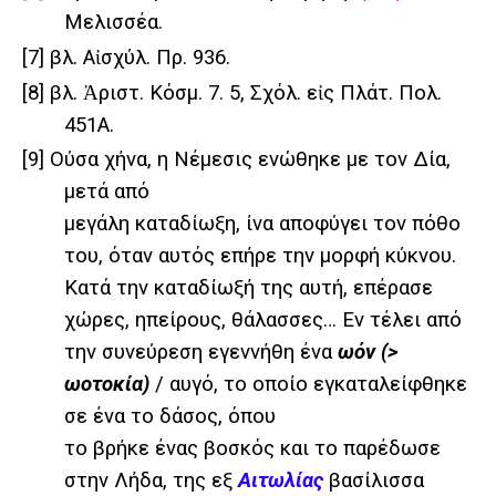
Μελισσέα.
[7]
βλ. Αἰσχύλ. Πρ. 936.
[8]
βλ. Ἀριστ. Κόσμ. 7. 5, Σχόλ. εἰς Πλάτ. Πολ.
451Α.
[9]
Ούσα χήνα, η Νέμεσις ενώθηκε με τον Δία,
μετά από
μεγάλη καταδίωξη, ίνα αποφύγει τον πόθο
του, όταν αυτός επήρε την μορφή κύκνου.
Κατά την καταδίωξή της αυτή, επέρασε
χώρες, ηπείρους, θάλασσες… Εν τέλει από
την συνεύρεση εγεννήθη ένα
ωόν (>
ωοτοκία)
/ αυγό, το οποίο εγκαταλείφθηκε
σε ένα το δάσος, όπου
το βρήκε ένας βοσκός και το παρέδωσε
στην Λήδα, της
εξ
Αιτωλίας
βασίλισσα