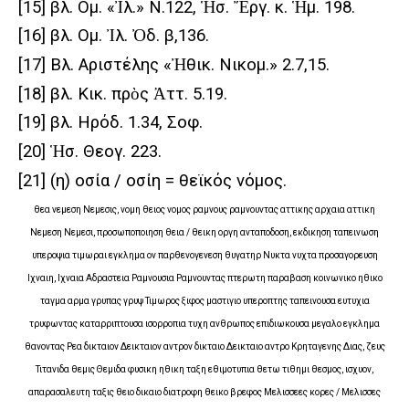
[15]
βλ. Ομ. «Ἰλ.» Ν.122, Ἡσ. Ἔργ. κ. Ἡμ. 198.
[16]
βλ. Ομ. Ἰλ. Ὀδ. β,136.
[17]
Βλ. Αριστέλης «Ἠθικ. Νικομ.» 2.7,15.
[18]
βλ. Κικ. πρὸς Ἀττ. 5.19.
[19]
βλ. Ηρόδ. 1.34, Σοφ.
[20]
Ἡσ. Θεογ. 223.
[21]
(η) οσία / οσίη = θεϊκός νόμος.
θεα νεμεση Νεμεσις, νομη θειος νομος ραμνους ραμνουντας αττικης αρχαια αττικη
Νεμεση Νεμεσι, προσωποποιηση θεια / θεικη οργη ανταποδοση, εκδικηση ταπεινωση
υπεροψια τιμωραι εγκλημα ον παρθενογενεση θυγατηρ Νυκτα νυχτα προσαγορευση
Ιχναιη, Ιχναια Αδραστεια Ραμνουσια Ραμνουντας πτερωτη παραβαση κοινωνικο ηθικο
ταγμα αρμα γρυπας γρυψ Τιμωρος ξιφος μαστιγιο υπεροπτης ταπεινουσα ευτυχια
τρυφωντας καταρριπτουσα ισορροπια τυχη ανθρωπος επιδιωκουσα μεγαλο εγκλημα
θανοντας Ρεα δικταιον Δεικταιον αντρον δικταιο Δεικταιο αντρο Κρηταγενης Διας, ζευς
Τιτανιδα θεμις Θεμιδα φυσικη ηθικη ταξη εθιμοτυπια θετω τιθημι θεσμος, ισχυον,
απαρασαλευτη ταξις θειο δικαιο διατροφη θεικο βρεφος Μελισσεες κορες / Μελισσες