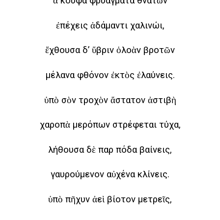
ἃ κούφα φρυάγματα θνατὼν
ἐπέχεις ἀδάμαντι χαλινώι,
ἔχθουσα δ’ ὕβριν ὁλοὰν βροτῶν
μέλανα φθόνον ἐκτὸς ἐλαύνεις.
ὑπὸ σὸν τροχὸν ἄστατον ἀστιβὴ
χαροπὰ μερόπων στρέφεται τύχα,
λήθουσα δὲ παρ πόδα βαίνεις,
γαυρούμενον αὐχένα κλίνεις.
ὑπὸ πῆχυν ἀεὶ βίοτον μετρεῖς,