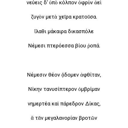
νεύεις δ’ ὑπὸ κόλπον ὀφρὺν ἀεὶ
ζυγὸν μετὰ χεῖρα κρατοῦσα.
ἴλαθι μάκαιρα δικασπόλε
Νέμεσι πτερόεσσα βίου ῥοπά.
Νέμεσιν θέον ᾄδομεν ἀφθίταν,
Νίκην τανυσίπτερον ὀμβρίμαν
νημερτέα καὶ πάρεδρον Δίκας,
ἃ τᾶν μεγαλανορίαν βροτῶν