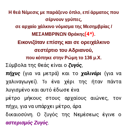
Η θεά Νέμεσις με παράξενο όπλο, επί άρματος που
σέρνουν γρύπες,
σε αρχαίο χάλκινο νόμισμα της Μεσημβρίας /
(4*)
ΜΕΣΑΜΒΡΙΝΩΝ Θράκης
.
Εικονιζόταν επίσης και σε ορειχάλκινο
σεστέρτιο του Αδριανού,
που κόπηκε στην Ρώμη το 136 μ.Χ.
Σύμβολα της θεάς είναι ο
ζυγός
,
πήχυς
(για να μετρά) και το
χαλινάρι
(για να
χαλιναγωγεί).
ένα χέρι της ήταν πάντα
Το
λυγισμένο και αυτό έδωσε ένα
μέτρο μήκους στους αρχαίους αιώνες, τον
πήχυ, για να υπάρχει μέτρο, άρα
δικαιοσύνη. Ο ζυγός της Νεμέσεως έγινε ο
αστερισμός Ζυγός
.