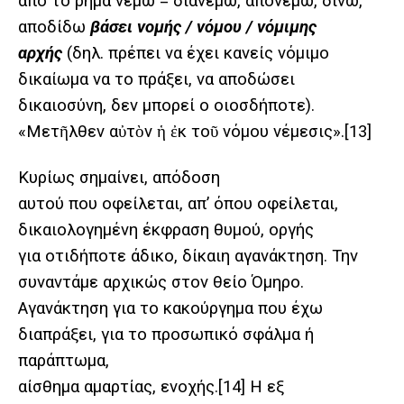
από το ρήμα νέμω = διανέμω, απονέμω, δίνω,
αποδίδω
βάσει νομής / νόμου / νόμιμης
αρχής
(δηλ. πρέπει να έχει κανείς νόμιμο
δικαίωμα να το πράξει, να αποδώσει
δικαιοσύνη, δεν μπορεί ο οιοσδήποτε).
«Μετῆλθεν αὐτὸν ἡ ἐκ τοῦ νόμου νέμεσις».
[13]
Κυρίως σημαίνει, απόδοση
αυτού που οφείλεται, απ’ όπου οφείλεται,
δικαιολογημένη έκφραση θυμού, οργής
για οτιδήποτε άδικο, δίκαιη αγανάκτηση. Την
συναντάμε αρχικώς στον θείο Όμηρο.
Αγανάκτηση για το κακούργημα που έχω
διαπράξει, για το προσωπικό σφάλμα ή
παράπτωμα,
αίσθημα αμαρτίας, ενοχής.
[14]
Η εξ