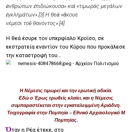
ἀνθρώπων ἐπιδιώκουσα» καὶ «τιμωρὸς μεγάλων
ἐγκλημάτων».
[3]
Η θεὰ «ἄκουε
νέμεσι τοῦ θανόντος».
[4]
Η θεά έσυρε τον υπερφίαλο Κροίσο, σε
εκστρατεία εναντίον του Κύρου που προκάλεσε
την καταστροφή του…
H Νέμεσις τιμωρεί και την ερωτική αδικία.
Εδώ ο Έρως τρωθείς κλαίει, και η Νέμεσις
συμπαραστέκεται στην εγκαταλειμμένη Αριάδνη.
Τοιχογραφία στην Πομπηία – Εθνικό Αρχαιολογικό Μ
Πομπηίας.
Ό
ταν η Ρέα έτεκε, στο