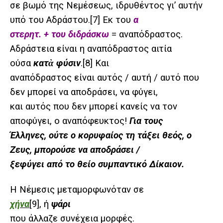
σε βωμό της Νεμέσεως, ιδρυθέντος γι’ αυτήν
υπό του Αδράστου.
[7]
Εκ του
α
στερητ. + του διδράσκω
= αναπόδραστος.
Αδράστεια είναι η αναπόδραστος αιτία
ούσα
κατὰ φύσιν
.
[8]
Και
αναπόδραστος είναι αυτός / αυτή / αυτό που
δεν μπορεί να αποδράσει, να φύγει,
και αυτός που δεν μπορεί κανείς να τον
αποφύγει, ο αναπόφευκτος!
Για τους
Έλληνες, ούτε ο κορυφαίος τη τάξει θεός, ο
Ζευς, μπορούσε να αποδράσει /
ξεφύγει από το θείο συμπαντικό Δίκαιον.
Η Νέμεσις μεταμορφωνόταν σε
χήνα
[9]
, ή
ψάρι
που άλλαζε συνέχεια μορφές.