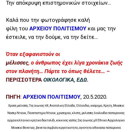
Την απόκρυψη επιστημονικών στοιχείων…
Καλά που την φωτογράφησε καλή
φίλη του
ΑΡΧΕΙΟΥ ΠΟΛΙΤΙΣΜΟΥ
και μας την
έστειλε, να την δούμε, να την δείτε…
Όταν εξαφανιστούν οι
μέλισσες
, ο άνθρωπος έχει λίγα χρονάκια ζωής
στον πλανήτη… Πάρτε το όπως θέλετε… –
ΠΕΡΙΣΣΟΤΕΡΑ
ΟΙΚΟΛΟΓΙΚΑ, ΕΔΩ
.
ΠΗΓΗ
:
ΑΡΧΕΙΟΝ ΠΟΛΙΤΙΣΜΟΥ
, 20.5.2020.
Χρυση μελισσα, 7ος αιωνας πΧ, Ανατολικη Ελλαδα, Ολλανδια, κοσμημα, Κρητη, Μουσειο
Νασερ Ντιουκ, Πανεπιστημιο Ντιουκ, χρυσοχοια, κλοπη, μελισσες λουλουδια παπαρουνας
αρχαιο ελληνικο κρητικο δακτυλιδι, κοκκινος ιασπις 2ος αιωνας μΧ Εθνικο Αρχαιλογικο
Μουσειο Βενετιας, βενετια συμβολο εργατικοτητα, αγνοτητα αθανασια παπαρουνα