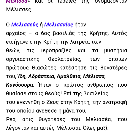
Μέλισσα
» και οι ιέρειές της ονομάζονταν
Μέλισσες.
Ο
Μελισσεύς
ή
Μελισσαίος
ήταν
αρχαίος – ο 6ος βασιλιάς της Κρήτης. Αυτός
εισήγαγε στην Κρήτη την λατρεία των
θεών, τις ιεροπραξίες και τα μυστήρια
οργυιαστικής θεολατρείας, των οποίων
πρώτους θιασώτες κατέστησε τις θυγατέρες
του,
Ίδη, Αδράστεια, Αμαλθεια, Μέλισσα,
Κυνόσουρα
. Ήταν ο πρώτος άνθρωπος που
θυσίασε στους θεούς! Επί της βασιλείας
του εγεννήθη ο Ζευς στην Κρήτη, την ανατροφή
του οποίου ανέθεσε η μάνα του,
Ρέα, στις θυγατέρες του Μελισσέα, που
λέγονταν και αυτές Μέλισσαι. Όλες μαζί