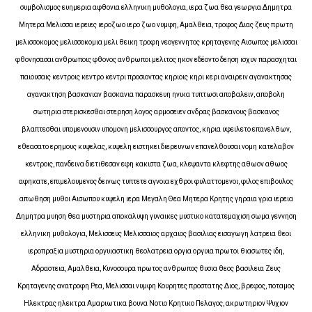
συμβολισμος ευημερια αφθονια ελληνικη μυθολογια, ιερα ζωα θεα γεωργια Δημητρα
Μητερα Μελισσα ιερειες ιεροζωο ιερο ζωο νυμφη, Αμαλθεια, τροφος Διας ζευς πρωτη
μελισσοκομος μελισσοκομια μελι θεικη τροφη νεογεννητος κρηταγενης Αισωπος μελισσαι
φθονησασαι ανθρωποις φθονος ανθρωποι μελιτος ηκον εδέοντο δεηση ισχυν παρασχηται
παιουσαις κεντροις κεντρο κεντρι προσιοντας κηριοις κηρι κερι αναιρειν αγανακτησας
αγανακτηση βασκανιαν βασκανια παρασκευη ηνικα τυπτωσι αποβαλειν, αποβολη
σωτηρια στερισκεσθαι στερηση λογος αρμοσειεν ανδρας βασκανους βασκανος
βλαπτεσθαι υπομενουσιν υπομονη μελισσουργος αποντος, κηρια υφειλετο επανελθων,
εθεασατο ερημους κυψελας, κυψελη ειστηκει διερευνων επανελθουσαι νομη κατελαβον
κεντροις, πανδεινα διετιθεσαν εφη κακιστα ζωα, κλεψαντα κλεφτης αθωον αθωος
αφηκατε, επιμελουμενος δεινως τυπτετε αγνοια εχθροι φυλαττομενοι, φιλος επιβουλος
απωθηση μυθοι Αισωπου κυψελη ιερα Μεγαλη Θεα Μητερα Κρητης γηραια γρια ιερεια
Δημητρα μυηση θεα μυστηρια αποκαλυψη γυναικες μυστικο κατατεμαχιση σωμα γεννηση
ελληνικη μυθολογια, Μελισσευς Μελισσαιος αρχαιος βασιλιας εισαγωγη λατρεια θεοι
ιεροπραξια μυστηρια οργυιαστικη θεολατρεια οργια οργυια πρωτοι θιασωτες ιδη,
Αδραστεια, Αμαλθεια, Κυνοσουρα πρωτος ανθρωπος θυσια θεος βασιλεια Ζευς
Κρηταγενης ανατροφη Ρεα, Μελισσαι νυμφη Κουρητες προστατης Διος, βρεφος, ποταμος
Ηλεκτρας ηλεκτρα Αμαριωτικα βουνα Νοτιο Κρητικο Πελαγος, ακρωτηριον Ψυχιον