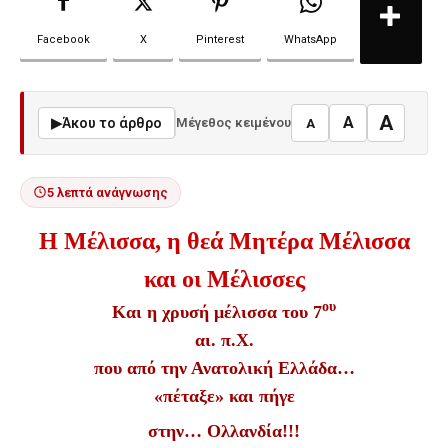
Facebook
X
Pinterest
WhatsApp
A
A
▶
Άκου το άρθρο
Μέγεθος κειμένου
A
5 λεπτά ανάγνωσης
Η Μέλισσα, η θεά Μητέρα Μέλισσα
και οι Μέλισσες
ου
Και η χρυσή μέλισσα του 7
αι. π.Χ.
που από την Ανατολική Ελλάδα…
«πέταξε» και πήγε
στην… Ολλανδία!!!