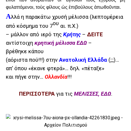
φυλαττόμενοι, τοὺς φίλους ὡς ἐπιβούλους ἀπωθοῦνται.
Α
λλά η παρακάτω χρυσή μέλισσα (λεπτομέρεια
ου
από κόσμημα του 7
αι. π.Χ.)
– μάλλον από ιερό της
Κρήτης
–
ΔΕΙΤΕ
αντίστοιχη
κρητική μέλισσα ΕΔΩ
–
βρέθηκε κάπου
(αόριστα πού!!!) στην
Ανατολική Ελλάδα
(;;;)…
απ’ όπου «έκανε φτερά»… δηλ. «πέταξε»
και πήγε στην…
Ολλανδία
!!!
ΠΕΡΙΣΣΟΤΕΡΑ
για τις
ΜΕΛΙΣΣΕΣ, ΕΔΩ
.