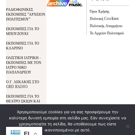
ΡΑΔΙΟΦΩΝΙΚΕΣ
Όροι Χρήσης
ΕΚΠΟΜΠΕΣ "ΑΡΧΕΙΟΝ
Πολιτική Cookies
ΠΟΛΙΤΙΣΜΟΥ"
Πολιτικής Απορρήτου
ΕΚΠΟΜΠΕΣ ΓΙΑ ΤΟ
Το Αρχείον Πολιτισμού
ΜΠΟΥΖΟΥΚΙ
ΕΚΠΟΜΠΕΣ ΓΙΑ ΤΟ
ΚΛΑΡΙΝΟ
ΟΛΙΣΤΙΚΗ ΙΑΤΡΙΚΗ -
ΕΚΠΟΜΠΕΣ ΜΕ ΤΟΝ
ΙΑΤΡΟ ΝΙΚΟ
ΠΑΠΑΝΔΡΕΟΥ
Ο Γ. ΛΕΚΑΚΗΣ ΣΤΟ
GRD RADIO
ΕΚΠΟΜΠΕΣ ΓΙΑ ΤΟ
ΘΕΑΤΡΟ ΣΚΙΩΝ ΚΑΙ
ΤΟΝ ΚΑΡΑΓΚΙΟΖΗ
Χρησιμοποιούμε cookies για να σας προσφέρουμε την
καλύτερη δυνατή εμπειρία στη σελίδα μας. Εάν συνεχίσετε να
Όροι Χρήσης
© All Rights Reserved | Development By
χρησιμοποιείτε τη σελίδα, θα υποθέσουμε πως είστε
DoSmart.gr
| Supported By
Wideview
Προστασία Δεδομένων
ικανοποιημένοι με αυτό.
Entertainment
EL
Πολιτική Cookies