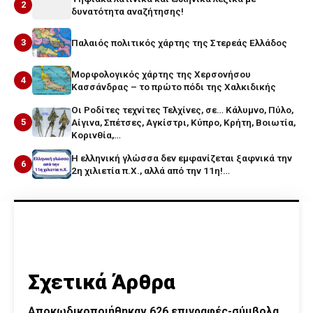
2
δυνατότητα αναζήτησης!
3
Παλαιός πολιτικός χάρτης της Στερεάς Ελλάδος
Μορφολογικός χάρτης της Χερσονήσου
4
Κασσάνδρας – το πρώτο πόδι της Χαλκιδικής
Οι Ροδίτες τεχνίτες Τελχίνες, σε… Κάλυμνο, Πύλο,
5
Αίγινα, Σπέτσες, Αγκίστρι, Κύπρο, Κρήτη, Βοιωτία,
Κορινθία,…
Η ελληνική γλώσσα δεν εμφανίζεται ξαφνικά την
6
2η χιλιετία π.Χ., αλλά από την 11η!…
Σχετικά Άρθρα
Αποκωδικοποιήθηκαν 626 επιγραφές-σύμβολα