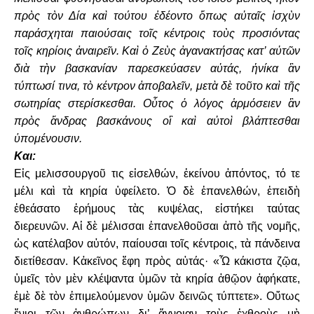
πρὸς τὸν Δία καὶ τούτου ἐδέοντο ὅπως αὐταῖς ἰσχὺν
παράσχηται παιούσαις τοῖς κέντροις τοὺς προσιόντας
τοῖς κηρίοις ἀναιρεῖν. Καὶ ὁ Ζεὺς ἀγανακτήσας κατ’ αὐτῶν
διὰ τὴν βασκανίαν παρεσκεύασεν αὐτάς, ἡνίκα ἂν
τύπτωσί τινα, τὸ κέντρον ἀποβαλεῖν, μετὰ δὲ τοῦτο καὶ τῆς
σωτηρίας στερίσκεσθαι. Οὗτος ὁ λόγος ἁρμόσειεν ἂν
πρὸς ἄνδρας βασκάνους οἳ καὶ αὐτοὶ βλάπτεσθαι
ὑπομένουσιν.
Και:
Εἰς μελισσουργοῦ τις εἰσελθών, ἐκείνου ἀπόντος, τό τε
μέλι καὶ τὰ κηρία ὑφείλετο. Ὁ δὲ ἐπανελθών, ἐπειδὴ
ἐθεάσατο ἐρήμους τὰς κυψέλας, εἱστήκει ταύτας
διερευνῶν. Αἱ δὲ μέλισσαι ἐπανελθοῦσαι ἀπὸ τῆς νομῆς,
ὡς κατέλαβον αὐτόν, παίουσαι τοῖς κέντροις, τὰ πάνδεινα
διετίθεσαν. Κἀκεῖνος ἔφη πρὸς αὐτάς· «Ὦ κάκιστα ζῷα,
ὑμεῖς τὸν μὲν κλέψαντα ὑμῶν τὰ κηρία ἀθῷον ἀφήκατε,
ἐμὲ δὲ τὸν ἐπιμελούμενον ὑμῶν δεινῶς τύπτετε». Οὕτως
ἔνιοι τῶν ἀνθρώπων δι’ ἄγνοιαν τοὺς ἐχθροὺς μὴ