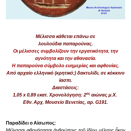
Μέλισσα κάθεται επάνω σε
λουλούδια παπαρούνας.
Οι μέλισσες συμβολίζουν την εργατικότητα, την
αγνότητα και την αθανασία.
Η παπαρούνα σύμβολο ευημερίας και αφθονίας.
Από αρχαίο ελληνικό (κρητικό;) δακτυλίδι, σε κόκκινο
ίασπι.
Διαστάσεις:
ος
1,05 x 0,89 εκατ. Χρονολόγηση: 2
αιώνας μ.Χ.
Εθν. Αρχ. Μουσείο Βενετίας, αρ. G191.
Παραδίδει ο Αίσωπος:
Μέλισσαι φθονήσασαι ἀνθρώποις τοῦ ἰδίου μέλιτος ἧκον