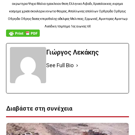
ακρωτηριο Ψυχιο Μαλια ηρακλειου θεση Ελληνικο Λιβαδι, Χρυσολακκος, ευρημα
κοσμημα χρυσο σκουλαρικι ενωτιο Φαγρος, Απολλωνας απολλων Ορθρηιδα Ορθρηις
Οθρηιδα Οθρηις δασος ετεροθαλης αδελφος Μελιτεας, Ερμωναξ, Αμυντορας Αμυντωρ
Λυσιδικη τσιμπημα 1ος αιωνας πΧ
Γιώργος Λεκάκης
See Full Bio
Διαβάστε στη συνέχεια