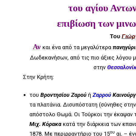
του αγίου Αντων
επιβίωση των μιν
Του
Γιώρ
Αν
και ένα από τα μεγαλύτερα
πανηγύρι
Δωδεκανήσων,
από τις πιο άξιες λόγου 
στην
Θεσσαλονί
Στην Κρήτη:
του
Βροντησίου Ζαρού
ή
Ζαρρού
Καινούργ
τα πλατάνια. Δισυπόστατη (σύνηθες στην 
απόστολο Θωμά. Οι Τούρκοι την έκαψαν 
Μιχ. Κόρακα
κατά την διάρκεια των επαν
ου
1878. Με περιρραντήριο του 15
αι. – έ