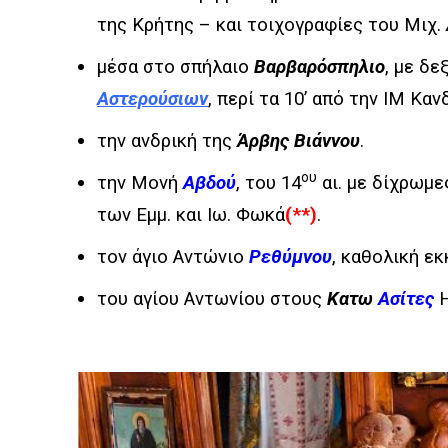
της Κρήτης – και τοιχογραφίες του Μιχ.
μέσα στο σπήλαιο
Βαρβαρόσπηλιο
, με δε
Αστερούσιων
, περί τα 10’ από την ΙΜ Κα
την ανδρική της
Άρβης Βιάννου
.
ου
την Μονή
Αβδού
, του 14
αι. με δίχρωμε
των Εμμ. και Ιω. Φωκά
(**)
.
τον άγιο Αντώνιο
Ρεθύμνου
, καθολική εκ
του αγίου Αντωνίου στους
Κατω
Ασίτες
Η