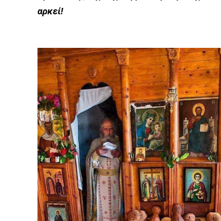
αρκεί!