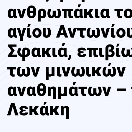
ανθρωπάκια τ
αγίου Αντωνίο
Σφακιά, επιβί
των μινωικών
αναθημάτων – 
Λεκάκη