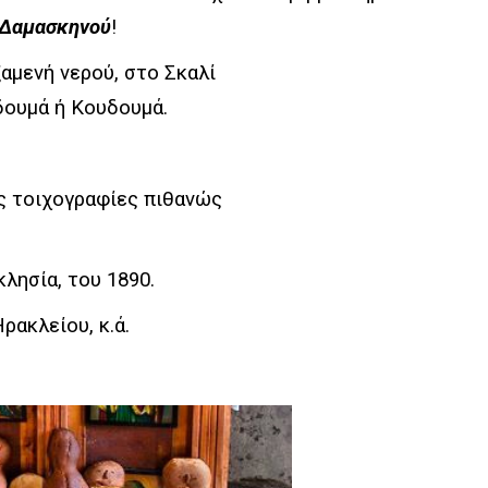
Δαμασκηνού
!
ξαμενή νερού, στο Σκαλί
νδουμά ή Κουδουμά.
ς τοιχογραφίες πιθανώς
κλησία, του 1890.
ρακλείου, κ.ά.