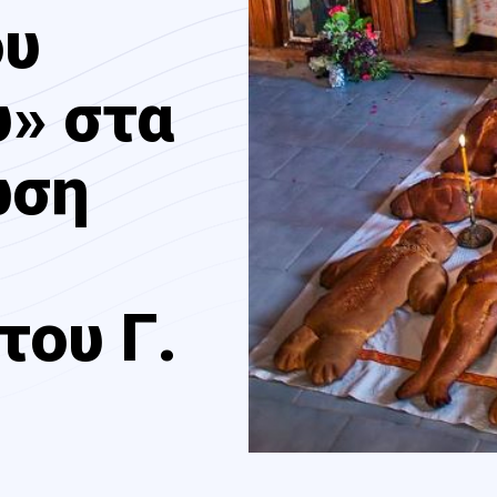
ου
υ» στα
ωση
του Γ.