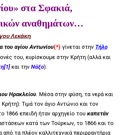
ίου
»
στα Σφακιά,
ωικών
αναθημάτων…
γου Λεκάκη
α του αγίου Αντωνίου
(*)
γίνεται στην
Τήλο
μονές του, ευρίσκουμε στην Κρήτη (αλλά και
κη
[1]
και την
Νάξο
).
ιου Ηρακλείου
. Μέσα στην φύση, τα νερά και
Κρήτη): Τιμά τον άγιο Αντώνιο και τον
το 1866 επειδή ήταν αρχηγείο του
καπετάν
αστάσεων κατά των Τούρκων, το 1866 και το
να από τα πλέον καλλιτεχνικά περιρραντήρια