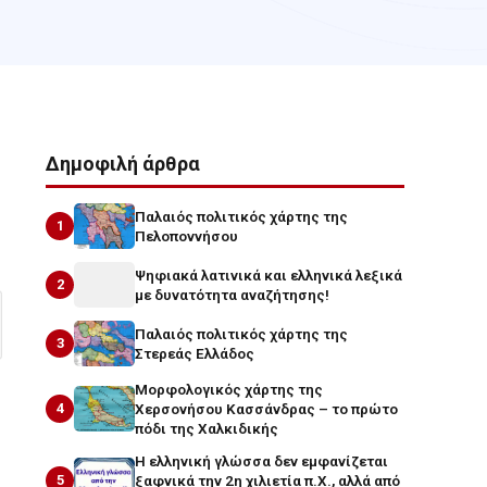
Δημοφιλή άρθρα
Παλαιός πολιτικός χάρτης της
1
Πελοποννήσου
Ψηφιακά λατινικά και ελληνικά λεξικά
2
με δυνατότητα αναζήτησης!
Παλαιός πολιτικός χάρτης της
3
Στερεάς Ελλάδος
Μορφολογικός χάρτης της
4
Χερσονήσου Κασσάνδρας – το πρώτο
πόδι της Χαλκιδικής
Η ελληνική γλώσσα δεν εμφανίζεται
5
ξαφνικά την 2η χιλιετία π.Χ., αλλά από