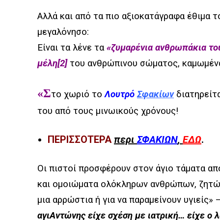
Αλλά και από τα πιο αξιοκατάγραφα έθιμα τ
μεγαλόνησο:
Είναι τα λένε τα
«ζυμαρένια ανθρωπάκια το
μέλη
[2]
του ανθρώπινου σώματος,
καμωμέν
«Σ
το χωριό το
Λουτρό
Σφακίων
διατηρείτα
του από τους μινωικούς χρόνους!
ΠΕΡΙΣΣΟΤΕΡΑ
περι
ΣΦΑΚΙΩΝ
,
ΕΔΩ
.
Οι πιστοί προσφέρουν στον άγιο τάματα απ
και ομοιώματα ολόκληρων ανθρώπων, ζητών
μια αρρώστια ή για να παραμείνουν υγιείς» 
αγιΑντώνης είχε σχέση με ιατρική… είχε ο 