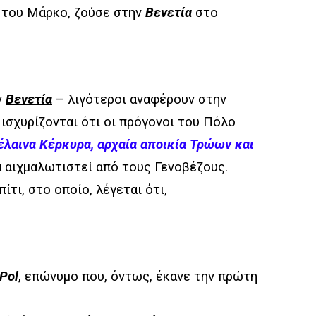
ς του Μάρκο, ζούσε στην
Βενετία
στο
ν
Βενετία
– λιγότεροι αναφέρουν στην
 ισχυρίζονται ότι οι πρόγονοι του Πόλο
λαινα Κέρκυρα, αρχαία αποικία Τρώων και
α αιχμαλωτιστεί από τους Γενοβέζους.
ίτι, στο οποίο, λέγεται ότι,
Pol
, επώνυμο που, όντως, έκανε την πρώτη