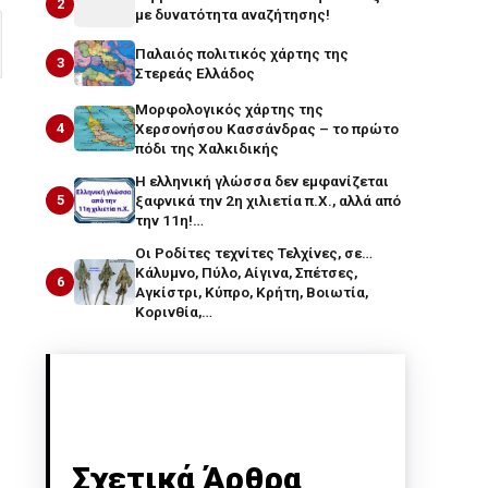
2
με δυνατότητα αναζήτησης!
Παλαιός πολιτικός χάρτης της
3
Στερεάς Ελλάδος
Μορφολογικός χάρτης της
4
Χερσονήσου Κασσάνδρας – το πρώτο
πόδι της Χαλκιδικής
Η ελληνική γλώσσα δεν εμφανίζεται
5
ξαφνικά την 2η χιλιετία π.Χ., αλλά από
την 11η!…
Οι Ροδίτες τεχνίτες Τελχίνες, σε…
Κάλυμνο, Πύλο, Αίγινα, Σπέτσες,
6
Αγκίστρι, Κύπρο, Κρήτη, Βοιωτία,
Κορινθία,…
Σχετικά Άρθρα