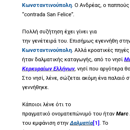
Κωνσταντινούπολη
. Ο Ανδρέας, ο παππού
“contrada San Felice”.
Πολλή συζήτηση έχει γίνει για
την γενέτειρά του. Επισήμως εγεννήθη στη
Κωνσταντινούπολη
. Αλλά κροατικές πηγές
ήταν δαλματικής καταγωγής, από το νησί
Μέ
Κερκυραίων Ελλήνων
, νησί που αργότερα θ
Στο νησί, λένε, σώζεται ακόμη ένα παλαιό σπ
γεννήθηκε.
Κάποιοι λένε ότι το
πραγματικό ονοματεπώνυμό του ήταν
Marc 
του εμφάνιση στην
Δαλματία
[1]
. Το