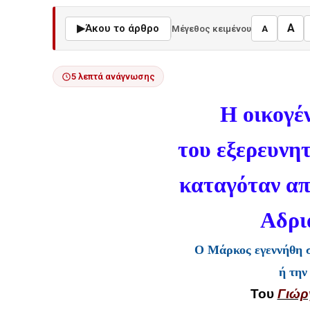
A
▶
Άκου το άρθρο
Μέγεθος κειμένου
A
5 λεπτά ανάγνωσης
Η οικογέ
του εξερευν
καταγόταν α
Αδρι
Ο Μάρκος εγεννήθη 
ή την
Του
Γιώρ