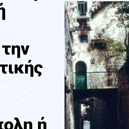
ή
 την
τικής
ολη ή