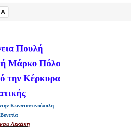
A
νεια Πουλή
ητή Μάρκο Πόλο
πό την Κέρκυρα
ατικής
στην Κωνσταντινούπολη
 Βενετία
γου Λεκάκη