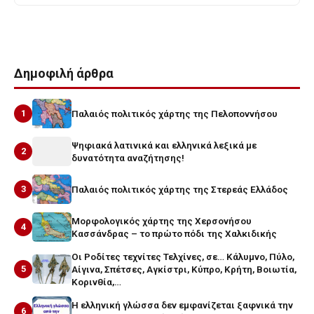
Δημοφιλή άρθρα
1
Παλαιός πολιτικός χάρτης της Πελοποννήσου
Ψηφιακά λατινικά και ελληνικά λεξικά με
2
δυνατότητα αναζήτησης!
3
Παλαιός πολιτικός χάρτης της Στερεάς Ελλάδος
Μορφολογικός χάρτης της Χερσονήσου
4
Κασσάνδρας – το πρώτο πόδι της Χαλκιδικής
Οι Ροδίτες τεχνίτες Τελχίνες, σε… Κάλυμνο, Πύλο,
5
Αίγινα, Σπέτσες, Αγκίστρι, Κύπρο, Κρήτη, Βοιωτία,
Κορινθία,…
Η ελληνική γλώσσα δεν εμφανίζεται ξαφνικά την
6