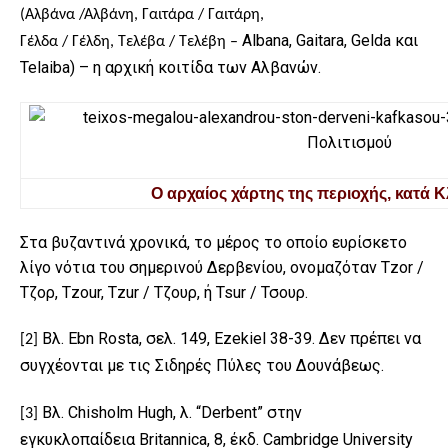
(Αλβάνα /Αλβάνη, Γαιτάρα / Γαιτάρη,
Albana, Gaitara, Gelda και
Γέλδα / Γέλδη, Τελέβα / Τελέβη –
Telaiba) – η αρχική κοιτίδα των Αλβανών.
Ο αρχαίος χάρτης της περιοχής, κατά Κ
Στα βυζαντινά χρονικά, το μέρος το οποίο ευρίσκετο
λίγο νότια του σημερινού Δερβενίου, ονομαζόταν Tzor /
Τζορ, Tzour, Tzur / Τζουρ, ή Tsur / Τσουρ.
Βλ
. Ebn Rosta,
σελ
. 149, Ezekiel 38-39. Δεν πρέπει να
[2]
συγχέονται με τις Σιδηρές Πύλες του Δουνάβεως.
Βλ.
Chisholm
Hugh
, λ. “
Derbent
” στην
[3]
εγκυκλοπαίδεια
Britannica
, 8, έκδ.
Cambridge University