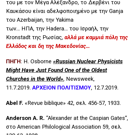
του με τον Μέγα Αλέξανδρο, το Δερβένι του
Καυκάσου είναι αδελφοποιημένο με την
Ganja
του
Azerbaijan
, την
Yakima
των… ΗΠΑ, την Hadera… του Ισραήλ, την
Kronstadt της Ρωσίας,
αλλά με καμμιά πόλη της
Ελλάδος και δη της Μακεδονίας…
ΠΗΓΗ
: H. Osborne
«Russian Nuclear Physicists
Might Have Just Found One of the Oldest
Churches in the World»
, Newsweek,
11.7.2019.
ΑΡΧΕΙΟΝ
ΠΟΛΙΤΙΣΜΟΥ
, 12.7.2019.
Abel F.
«Revue biblique» 42,
σελ
. 456-57, 1933.
Anderson A. R.
“Alexander at the Caspian Gates”,
στο
American Philological Association 59,
σελ
.