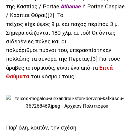
της Κασπίας / Portae
Athanae
ή Portae Caspiae
/ Κασπίαι Θύραι)
! Το
[2]
τείχος είχε ύψος 9 μ. και πάχος περίπου 3 μ.
Σήμερα σώζονται 180 χλμ. αυτού! Οι όντως
σιδερένιες πύλες και οι
πολυάριθμοι πύργοι του, υπερασπίστηκαν
πολλάκις τα σύνορα της Περσίας.
Για τους
[3]
άραβες ιστορικούς, είναι ένα από τα
Επτά
Θαύματα
του κόσμου τους!
Παρ’ όλη, λοιπόν, την σχέση