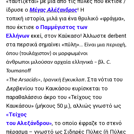
«ταυτίζεται» με μια από τις πύλες που έκτισε /
ίδρυσε ο
Μέγας Αλέξανδρος
! Η
τοπική ιστορία, μιλά για ένα θρυλικό «φράγμα»,
που έκτισε
ο Παμμέγιστος των
Ελλήνων
εκεί, στον Καύκασο! Άλλωστε
d
erbent
στα περσικά σημαίνει «πύλη»…
Είναι μια περιοχή,
όπου (τουλάχιστον) οι μορφωμένοι
άνθρωποι μιλούσαν αρχαία ελληνικά – βλ.
C
.
Toumanoff
Στα νότια του
«The Arsacids», Ιρανική Εγκυκλοπ
.
Δερβενίου του Καυκάσου ευρίσκεται το
παραθαλάσσιο άκρο του «Τείχους του
Καυκάσου» (μήκους 50 μ.), αλλιώς γνωστό ως
«Τείχος
του Αλεξάνδρου»
, το οποίο έφραζε το στενό
πέρασμα – γνωστό ως Σιδηρές Πύλες (ή Πύλες