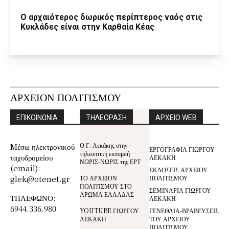
Ο αρχαιότερος δωρικός περίπτερος ναός στις
Κυκλάδες είναι στην Καρθαία Κέας
ΑΡΧΕΙΟΝ ΠΟΛΙΤΙΣΜΟΥ
ΕΠΙΚΟΙΝΩΝΙΑ
ΤΗΛΕΟΡΑΣΗ
ΑΡΧΕΙΟ WEB
Ο Γ. Λεκάκης στην
Mέσω ηλεκτρονικού
ΕΡΓΟΓΡΑΦΙΑ ΓΙΩΡΓΟΥ
τηλεοπτική εκπομπή
ταχυδρομείου
ΛΕΚΑΚΗ
ΝΩΡΙΣ-ΝΩΡΙΣ της ΕΡΤ
(email):
ΕΚΔΟΣΕΙΣ ΑΡΧΕΙΟΥ
glek@otenet.gr
ΤΟ ΑΡΧΕΙΟΝ
ΠΟΛΙΤΙΣΜΟΥ
ΠΟΛΙΤΙΣΜΟΥ ΣΤΟ
ΣΕΜΙΝΑΡΙΑ ΓΙΩΡΓΟΥ
ΑΡΩΜΑ ΕΛΛΑΔΑΣ
ΤΗΛΕΦΩΝΟ:
ΛΕΚΑΚΗ
6944.336.980
YOUTUBE ΓΙΩΡΓΟΥ
ΓΕΝΕΘΛΙΑ-ΒΡΑΒΕΥΣΕΙΣ
ΛΕΚΑΚΗ
ΤΟΥ ΑΡΧΕΙΟΥ
ΠΟΛΙΤΙΣΜΟΥ