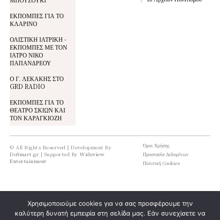
ΕΚΠΟΜΠΕΣ ΓΙΑ ΤΟ
ΚΛΑΡΙΝΟ
ΟΛΙΣΤΙΚΗ ΙΑΤΡΙΚΗ -
ΕΚΠΟΜΠΕΣ ΜΕ ΤΟΝ
ΙΑΤΡΟ ΝΙΚΟ
ΠΑΠΑΝΔΡΕΟΥ
Ο Γ. ΛΕΚΑΚΗΣ ΣΤΟ
GRD RADIO
ΕΚΠΟΜΠΕΣ ΓΙΑ ΤΟ
ΘΕΑΤΡΟ ΣΚΙΩΝ ΚΑΙ
ΤΟΝ ΚΑΡΑΓΚΙΟΖΗ
Όροι Χρήσης
© All Rights Reserved | Development By
DoSmart.gr
| Supported By
Wideview
Προστασία Δεδομένων
Entertainment
Πολιτική Cookies
Χρησιμοποιούμε cookies για να σας προσφέρουμε την
καλύτερη δυνατή εμπειρία στη σελίδα μας. Εάν συνεχίσετε να