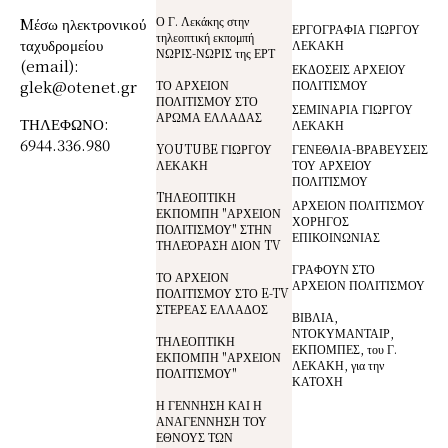
Ο Γ. Λεκάκης στην
Mέσω ηλεκτρονικού
ΕΡΓΟΓΡΑΦΙΑ ΓΙΩΡΓΟΥ
τηλεοπτική εκπομπή
ταχυδρομείου
ΛΕΚΑΚΗ
ΝΩΡΙΣ-ΝΩΡΙΣ της ΕΡΤ
(email):
ΕΚΔΟΣΕΙΣ ΑΡΧΕΙΟΥ
glek@otenet.gr
ΤΟ ΑΡΧΕΙΟΝ
ΠΟΛΙΤΙΣΜΟΥ
ΠΟΛΙΤΙΣΜΟΥ ΣΤΟ
ΣΕΜΙΝΑΡΙΑ ΓΙΩΡΓΟΥ
ΑΡΩΜΑ ΕΛΛΑΔΑΣ
ΤΗΛΕΦΩΝΟ:
ΛΕΚΑΚΗ
6944.336.980
YOUTUBE ΓΙΩΡΓΟΥ
ΓΕΝΕΘΛΙΑ-ΒΡΑΒΕΥΣΕΙΣ
ΛΕΚΑΚΗ
ΤΟΥ ΑΡΧΕΙΟΥ
ΠΟΛΙΤΙΣΜΟΥ
TΗΛΕΟΠΤΙΚΗ
ΑΡΧΕΙΟΝ ΠΟΛΙΤΙΣΜΟΥ
ΕΚΠΟΜΠΗ "ΑΡΧΕΙΟΝ
ΧΟΡΗΓΟΣ
ΠΟΛΙΤΙΣΜΟΥ" ΣΤΗΝ
ΕΠΙΚΟΙΝΩΝΙΑΣ
ΤΗΛΕΌΡΑΣΗ ΔΙΟΝ TV
ΓΡΑΦΟΥΝ ΣΤΟ
ΤΟ ΑΡΧΕΙΟΝ
ΑΡΧΕΙΟΝ ΠΟΛΙΤΙΣΜΟΥ
ΠΟΛΙΤΙΣΜΟΥ ΣΤΟ E-TV
ΣΤΕΡΕΑΣ ΕΛΛΑΔΟΣ
ΒΙΒΛΙΑ,
ΝΤΟΚΥΜΑΝΤΑΙΡ,
ΤΗΛΕΟΠΤΙΚΗ
ΕΚΠΟΜΠΕΣ, του Γ.
ΕΚΠΟΜΠΗ "ΑΡΧΕΙΟΝ
ΛΕΚΑΚΗ, για την
ΠΟΛΙΤΙΣΜΟΥ"
ΚΑΤΟΧΗ
Η ΓΕΝΝΗΣΗ ΚΑΙ Η
ΑΝΑΓΕΝΝΗΣΗ ΤΟΥ
ΕΘΝΟΥΣ ΤΩΝ