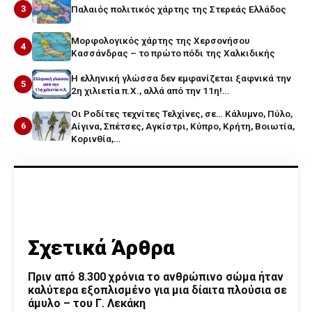
3
Παλαιός πολιτικός χάρτης της Στερεάς Ελλάδος
Μορφολογικός χάρτης της Χερσονήσου
4
Κασσάνδρας – το πρώτο πόδι της Χαλκιδικής
Η ελληνική γλώσσα δεν εμφανίζεται ξαφνικά την
5
2η χιλιετία π.Χ., αλλά από την 11η!…
Οι Ροδίτες τεχνίτες Τελχίνες, σε… Κάλυμνο, Πύλο,
6
Αίγινα, Σπέτσες, Αγκίστρι, Κύπρο, Κρήτη, Βοιωτία,
Κορινθία,…
Σχετικά Άρθρα
Πριν από 8.300 χρόνια το ανθρώπινο σώμα ήταν
καλύτερα εξοπλισμένο για μια δίαιτα πλούσια σε
άμυλο – του Γ. Λεκάκη