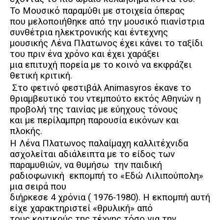
Το Μουσικό παραμύθι με στοιχεία όπερας
που μελοποιήθηκε από την μουσικό πιανίστρια
συνθέτρια ηλεκτρονικής και έντεχνης
μουσικής Λένα Πλατωνος έχει κάνει το ταξίδι
του πριν ένα χρόνο και έχει χαράξει
μια επιτυχή πορεία με το κοινό να εκφράζει
θετική κριτική.
Στο φετινό φεστιβάλ Animasyros έκανε το
θριαμβευτικό του ντεμπούτο εκτός Αθηνών η
προβολή της ταινίας με εύηχους τόνους
και με περίλαμπρη παρουσία εικόνων και
πλοκής.
Η Λένα Πλατωνος παλαίμαχη καλλιτέχνιδα
ασχολείται αδιάλειπτα με το είδος των
παραμυθιών, να θυμήσω
την παιδική
ραδιοφωνική
εκπομπή το «Εδώ Λιλιπούπολη»
μια σειρά που
διήρκεσε 4 χρόνια ( 1976-1980). Η εκπομπή αυτή
είχε χαρακτηριστεί «θρυλική» από
τους κριτικούς της τέχνης τόσο για την