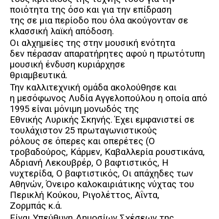
ποιότητα της όσο και για την επίδραση
της σε μια περίοδο που όλα ακούγονταν σε
κλασσική λαϊκή απόδοση.
Οι αλχημείες της στην μουσική ενότητα
δεν πέρασαν απαρατήρητες αφού η πρωτότυπη
μουσική ένδυση κυριάρχησε
θριαμβευτικά.
Την καλλιτεχνική ομάδα ακολούθησε και
η μεσόφωνος Λυδία Αγγελοπούλου η οποία από
1995 είναι μόνιμη μονωδός της
Εθνικής Λυρικής Σκηνής. Έχει εμφανιστεί σε
τουλάχιστον 25 πρωταγωνιστικούς
ρόλους σε όπερες και οπερέτες (Ο
τροβαδούρος, Κάρμεν, Καβαλλερία ρουστικάνα,
Αδριανή Λεκουβρέρ, Ο βαφτιστικός, Η
νυχτερίδα, Ο βαφτιστικός, Οι απάχηδες των
Αθηνών, Όνειρο καλοκαιριάτικης νύχτας του
Περικλή Κούκου, Ριγολέττος, Αΐντα,
Ζορμπάς κ.ά.
Είναι Υπεύθυνη Δημοσίων Σχέσεων της