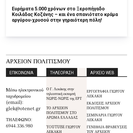
Ευρήματα 5.000 χρόνων στο Ξεροπήγαδο
Κοιλάδας Κοζάνης – και ένα σπανιότατο κράμα
αργύρου-χρυσού στην γηραιότερη πόλη!
ΑΡΧΕΙΟΝ ΠΟΛΙΤΙΣΜΟΥ
ΕΠΙΚΟΙΝΩΝΙΑ
ΤΗΛΕΟΡΑΣΗ
ΑΡΧΕΙΟ WEB
Ο Γ. Λεκάκης στην
Mέσω ηλεκτρονικού
ΕΡΓΟΓΡΑΦΙΑ ΓΙΩΡΓΟΥ
τηλεοπτική εκπομπή
ταχυδρομείου
ΛΕΚΑΚΗ
ΝΩΡΙΣ-ΝΩΡΙΣ της ΕΡΤ
(email):
ΕΚΔΟΣΕΙΣ ΑΡΧΕΙΟΥ
glek@otenet.gr
ΤΟ ΑΡΧΕΙΟΝ
ΠΟΛΙΤΙΣΜΟΥ
ΠΟΛΙΤΙΣΜΟΥ ΣΤΟ
ΣΕΜΙΝΑΡΙΑ ΓΙΩΡΓΟΥ
ΑΡΩΜΑ ΕΛΛΑΔΑΣ
ΤΗΛΕΦΩΝΟ:
ΛΕΚΑΚΗ
6944.336.980
YOUTUBE ΓΙΩΡΓΟΥ
ΓΕΝΕΘΛΙΑ-ΒΡΑΒΕΥΣΕΙΣ
ΛΕΚΑΚΗ
ΤΟΥ ΑΡΧΕΙΟΥ