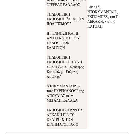
ΣΤΕΡΕΑΣ ΕΛΛΑΔΟΣ
ΒΙΒΛΙΑ,
ΝΤΟΚΥΜΑΝΤΑΙΡ,
ΤΗΛΕΟΠΤΙΚΗ
ΕΚΠΟΜΠΕΣ, του Γ.
ΕΚΠΟΜΠΗ "ΑΡΧΕΙΟΝ
ΛΕΚΑΚΗ, για την
ΠΟΛΙΤΙΣΜΟΥ"
ΚΑΤΟΧΗ
Η ΓΕΝΝΗΣΗ ΚΑΙ Η
ΑΝΑΓΕΝΝΗΣΗ ΤΟΥ
ΕΘΝΟΥΣ ΤΩΝ
ΕΛΛΗΝΩΝ
ΤΗΛΕΟΠΤΙΚΗ
ΕΚΠΟΜΠΗ Η ΤΕΧΝΗ
ΣΩΖΕΙ ΖΩΕΣ - Κρατερός
Κατσούλης - Γιώργος
Λεκάκης"
ΝΤΟΚΥΜΑΝΤΑΙΡ με
τους ΓΚΡΕΚΑΝΟΥΣ της
ΑΠΟΥΛΙΑΣ στην
ΜΕΓΑΛΗ ΕΛΛΑΔΑ
ΕΚΠΟΜΠΕΣ ΓΙΩΡΓΟΥ
ΛΕΚΑΚΗ ΓΙΑ ΤΟ
ΘΕΑΤΡΟ & ΤΟΝ
ΚΙΝΗΜΑΤΟΓΡΑΦΟ