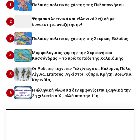
1
Παλαιός πολιτικός χάρτης της Πελοποννήσου
Ψηφιακά λατινικά και ελληνικά λεξικά με
2
δυνατότητα αναζήτησης!
3
Παλαιός πολιτικός χάρτης της Στερεάς Ελλάδος
Μορφολογικός χάρτης της Χερσονήσου
4
Κασσάνδρας – το πρώτο πόδι της Χαλκιδικής
Οι Ροδίτες τεχνίτες Τελχίνες, σε… Κάλυμνο, Πύλο,
5
Αίγινα, Σπέτσες, Αγκίστρι, Κύπρο, Κρήτη, Βοιωτία,
Κορινθία,…
Η ελληνική γλώσσα δεν εμφανίζεται ξαφνικά την
6
2η χιλιετία π.Χ., αλλά από την 11η!…