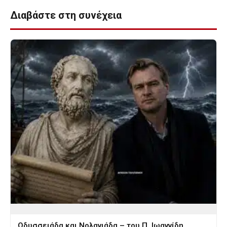
Διαβάστε στη συνέχεια
Οδυσσειάδα και Νολανιάδα – του Π. Ιωαννίδη