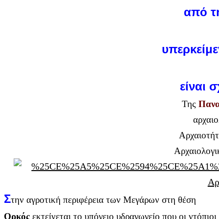
από τ
υπερκείμε
είναι σ
Της
Πανα
αρχαιο
Αρχαιοτήτ
Αρχαιολογ
Σ
την αγροτική περιφέρεια των Μεγάρων στη θέση
Ορκός
εκτείνεται το υπόγειο υδραγωγείο που οι ντόπι