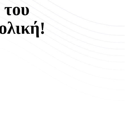
 του
ολική!