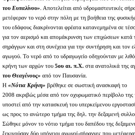
του Ευπαλίνου»
. Αποτελείται από υδρομαστευτικές σήρ
μετέφεραν το νερό στην πόλη με τη βοήθεια της φυσικής
του εδάφους διακρίνονται φρέατα κατανεμημένα σε τέσσ
για τον αερισμό και απομάκρυνση των επιχώσεων κατά 
σηράγγων και στη συνέχεια για την συντήρηση και τον ε
αγωγού. Το νερό από το υδραγωγείο οδηγούνταν με λιθ
κρήνη των αρχών του
5ου αι. π.Χ.
στα ανατολικά της α
του Θεαγένους»
από τον Παυσανία.
Η
«Νότια Κρήνη»
βρέθηκε σε σωστική ανασκαφή το
2008 ακριβώς μέσα από τον οχυρωματικό περίβολο της 
υποστεί από την κατασκευή του υπερκείμενου εργοστα
ως προς το ανώτερο τμήμα της δηλ. την δεξαμενή συλλο
Σώθηκε μόνον το νότιο τμήμα του δαπέδου της δεξαμεν
ξεκινούσαν δύο υπόγειοι αγωγοί-σήραγγες που μετέφερα