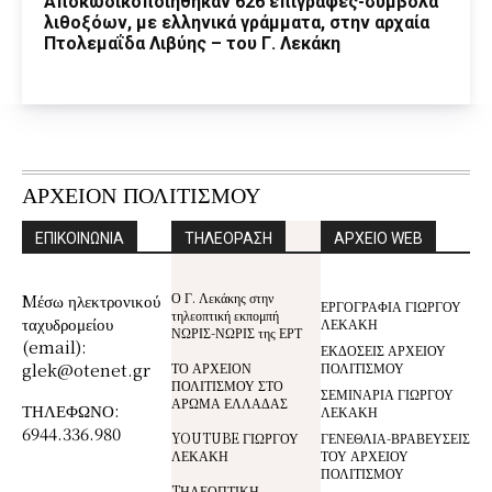
Αποκωδικοποιήθηκαν 626 επιγραφές-σύμβολα
λιθοξόων, με ελληνικά γράμματα, στην αρχαία
Πτολεμαΐδα Λιβύης – του Γ. Λεκάκη
ΑΡΧΕΙΟΝ ΠΟΛΙΤΙΣΜΟΥ
ΕΠΙΚΟΙΝΩΝΙΑ
ΤΗΛΕΟΡΑΣΗ
ΑΡΧΕΙΟ WEB
Ο Γ. Λεκάκης στην
Mέσω ηλεκτρονικού
ΕΡΓΟΓΡΑΦΙΑ ΓΙΩΡΓΟΥ
τηλεοπτική εκπομπή
ταχυδρομείου
ΛΕΚΑΚΗ
ΝΩΡΙΣ-ΝΩΡΙΣ της ΕΡΤ
(email):
ΕΚΔΟΣΕΙΣ ΑΡΧΕΙΟΥ
glek@otenet.gr
ΤΟ ΑΡΧΕΙΟΝ
ΠΟΛΙΤΙΣΜΟΥ
ΠΟΛΙΤΙΣΜΟΥ ΣΤΟ
ΣΕΜΙΝΑΡΙΑ ΓΙΩΡΓΟΥ
ΑΡΩΜΑ ΕΛΛΑΔΑΣ
ΤΗΛΕΦΩΝΟ:
ΛΕΚΑΚΗ
6944.336.980
YOUTUBE ΓΙΩΡΓΟΥ
ΓΕΝΕΘΛΙΑ-ΒΡΑΒΕΥΣΕΙΣ
ΛΕΚΑΚΗ
ΤΟΥ ΑΡΧΕΙΟΥ
ΠΟΛΙΤΙΣΜΟΥ
TΗΛΕΟΠΤΙΚΗ