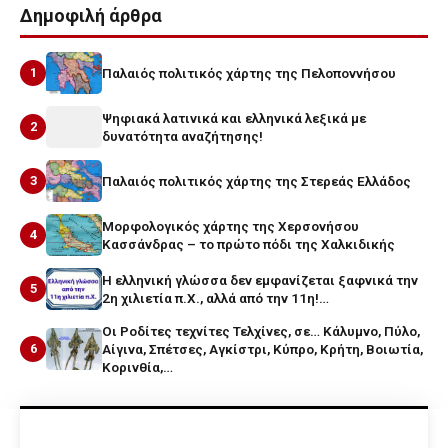
Δημοφιλή άρθρα
1
Παλαιός πολιτικός χάρτης της Πελοποννήσου
Ψηφιακά λατινικά και ελληνικά λεξικά με
2
δυνατότητα αναζήτησης!
3
Παλαιός πολιτικός χάρτης της Στερεάς Ελλάδος
Μορφολογικός χάρτης της Χερσονήσου
4
Κασσάνδρας – το πρώτο πόδι της Χαλκιδικής
Η ελληνική γλώσσα δεν εμφανίζεται ξαφνικά την
5
2η χιλιετία π.Χ., αλλά από την 11η!…
Οι Ροδίτες τεχνίτες Τελχίνες, σε… Κάλυμνο, Πύλο,
6
Αίγινα, Σπέτσες, Αγκίστρι, Κύπρο, Κρήτη, Βοιωτία,
Κορινθία,…