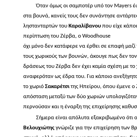
Όταν όμως οι σαμποτέρ υπό τον
Mayers
έ
στα βουνά, κανείς τους δεν συνάντησε αντάρτε
ληστανταρτών του
Καραλίβανου
που είχε κάποι
περίπτωση του Ζέρβα, ο
Woodhouse
όχι μόνο δεν κατάφερε να έρθει σε επαφή μαζί 
τους χωρικούς των βουνών, άκουγε πως δεν τον
δράσεως του Ζέρβα δεν έχει καμία σχέση με τ
αναφερόταν ως έδρα του. Για κάποιο ανεξήγητο
το χωριό
Σακαρέτσι
της Ηπείρου, όπου έμενε ο 
απόσταση μεταξύ των δύο χωριών υπολογιζότα
περνούσαν και η έναρξη της επιχείρησης καθ
Σήμερα είναι απόλυτα εξακριβωμένο ότι 
Βελουχιώτης
γνώριζε για την επιχείρηση των 