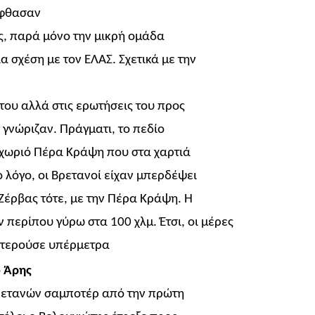
φθασαν
ς, παρά μόνο την μικρή ομάδα
α σχέση με τον ΕΛΑΣ. Σχετικά με την
του αλλά στις ερωτήσεις του προς
 γνώριζαν. Πράγματι, το πεδίο
ο χωριό Πέρα Κράψη που στα χαρτιά
 λόγο, οι Βρετανοί είχαν μπερδέψει
Ζέρβας τότε, με την Πέρα Κράψη. Η
ν περίπου γύρω στα
100 χλμ.
Έτσι, οι μέρες
υστερούσε υπέρμετρα
ο
Άρης
Βρετανών σαμποτέρ από την πρώτη