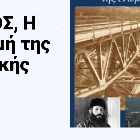
Σ, Η
μή της
κής