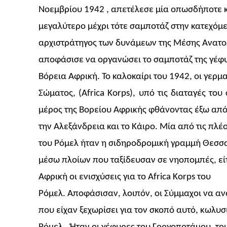
Νοεμβρίου 1942 , απετέλεσε μία οπωσδήποτε κ
μεγαλύτερο μέχρι τότε σαμποτάζ στην κατεχόμε
αρχιστράτηγος των δυνάμεων της Μέσης Ανατ
αποφάσισε να οργανώσει το σαμποτάζ της γέφ
Βόρεια Αφρική. Το καλοκαίρι του 1942, οι γερμ
Σώματος, (
Africa
Korps
), υπό τις διαταγές το
μέρος της Βορείου Αφρικής φθάνοντας έξω απ
την Αλεξάνδρεια και το Κάιρο. Μία από τις πλ
του Ρόμελ ήταν η σιδηροδρομική γραμμή Θεσσαλ
μέσω πλοίων που ταξίδευσαν σε νηοπομπές, ε
Αφρική οι ενισχύσεις για το
Africa
Korps
του
Ρόμελ. Αποφάσισαν, λοιπόν, οι Σύμμαχοι να αν
που είχαν ξεχωρίσει για τον σκοπό αυτό, κωλυ