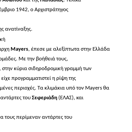
υ
Ασωπού
και της
Παπαδιάς
. Τελικά
έμβριο 1942, ο Αρχιστράτηγος
ης ανατίναξης.
ική
τάρχη
Mayers
, έπεσε με αλεξίπτωτα στην Ελλάδα
 ομάδες. Με την βοήθειά τους,
 στην κύρια σιδηροδρομική γραμμή των
είχε προγραμματιστεί η ρίψη της
ένες περιοχές. Τα κλιμάκια υπό τον
Mayers
θα
 αντάρτες του
Σεφεριάδη
(ΕΛΑΣ), και
θα τους περίμεναν αντάρτες του