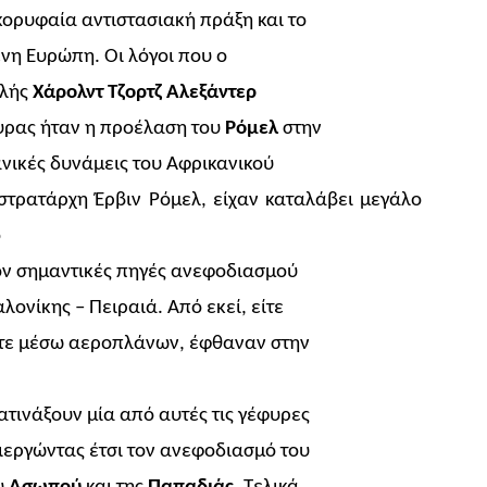
ορυφαία αντιστασιακή πράξη και το
νη Ευρώπη. Οι λόγοι που ο
ολής
Χάρολντ Τζορτζ Αλεξάντερ
υρας ήταν η προέλαση του
Ρόμελ
στην
ανικές δυνάμεις του Αφρικανικού
υ στρατάρχη Έρβιν Ρόμελ, είχαν καταλάβει μεγάλο
ό
έον σημαντικές πηγές ανεφοδιασμού
ονίκης – Πειραιά. Από εκεί, είτε
ίτε μέσω αεροπλάνων, έφθαναν στην
ατινάξουν μία από αυτές τις γέφυρες
σιεργώντας έτσι τον ανεφοδιασμό του