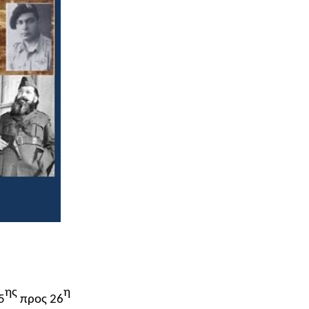
ης
η
5
προς 26