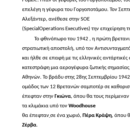
Ρόμελ.. Ήταν οι γέφυρες του Γοργοποτάμου, το
επελέγη η γέφυρα του Γοργοποτάμου. Τον Σεπτ
Αλεξάντερ, ανέθεσε στην
SOE
(
SpecialOperations
Executives
) τ
ην επιχείρηση τ
Το φθινόπωρο του 1942 , η πρώτη βρεταν
στρατιωτική αποστολή, υπό τον Αντισυνταγμα
και ήλθε σε επαφή με τις ελληνικές αντάρτικές
κατεστράφη μια αερογέφυρα ζωτικής σημασίας,
Αθηνών. Το βράδυ στης 28ης Σεπτεμβρίου 1942 
ομάδος των 12 Βρετανών σαμποτέρ σε καθορισμ
έπεφταν στην
Γκιώνα
, όπου θα τους περίμεναν
τα κλιμάκια υπό τον
Woodhouse
θα έπεφταν
σε ένα χωριό,
Πέρα Κράψη
, όπου 
Ζέρβα
.