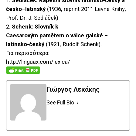
1.
Sedl
áč
ek
:
Kapesn
í
slovn
í
k
latinsko
-č
esk
ý
a
č
esko
–
latinsk
ý
(1936,
reprint
2011
Levn
é
Knihy
,
Prof
.
Dr
.
J
.
Sedl
áč
ek
)
2.
Schenk: Slovník k
Caesarovým pamětem o válce galské –
latinsko-český
(1921, Rudolf Schenk).
Για περισσότερα:
http://linguax.com/lexica/
Γιώργος Λεκάκης
See Full Bio