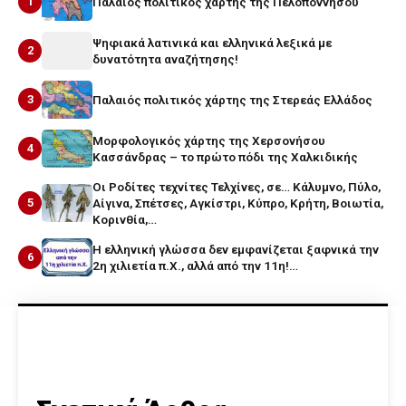
1
Παλαιός πολιτικός χάρτης της Πελοποννήσου
Ψηφιακά λατινικά και ελληνικά λεξικά με
2
δυνατότητα αναζήτησης!
3
Παλαιός πολιτικός χάρτης της Στερεάς Ελλάδος
Μορφολογικός χάρτης της Χερσονήσου
4
Κασσάνδρας – το πρώτο πόδι της Χαλκιδικής
Οι Ροδίτες τεχνίτες Τελχίνες, σε… Κάλυμνο, Πύλο,
5
Αίγινα, Σπέτσες, Αγκίστρι, Κύπρο, Κρήτη, Βοιωτία,
Κορινθία,…
Η ελληνική γλώσσα δεν εμφανίζεται ξαφνικά την
6
2η χιλιετία π.Χ., αλλά από την 11η!…