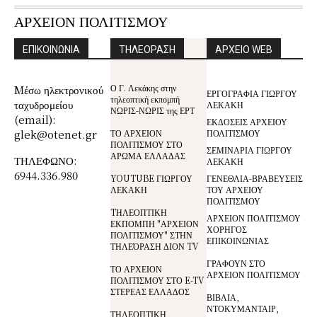
ΑΡΧΕΙΟΝ ΠΟΛΙΤΙΣΜΟΥ
ΕΠΙΚΟΙΝΩΝΙΑ
ΤΗΛΕΟΡΑΣΗ
ΑΡΧΕΙΟ WEB
Ο Γ. Λεκάκης στην
Mέσω ηλεκτρονικού
ΕΡΓΟΓΡΑΦΙΑ ΓΙΩΡΓΟΥ
τηλεοπτική εκπομπή
ταχυδρομείου
ΛΕΚΑΚΗ
ΝΩΡΙΣ-ΝΩΡΙΣ της ΕΡΤ
(email):
ΕΚΔΟΣΕΙΣ ΑΡΧΕΙΟΥ
glek@otenet.gr
ΤΟ ΑΡΧΕΙΟΝ
ΠΟΛΙΤΙΣΜΟΥ
ΠΟΛΙΤΙΣΜΟΥ ΣΤΟ
ΣΕΜΙΝΑΡΙΑ ΓΙΩΡΓΟΥ
ΑΡΩΜΑ ΕΛΛΑΔΑΣ
ΤΗΛΕΦΩΝΟ:
ΛΕΚΑΚΗ
6944.336.980
YOUTUBE ΓΙΩΡΓΟΥ
ΓΕΝΕΘΛΙΑ-ΒΡΑΒΕΥΣΕΙΣ
ΛΕΚΑΚΗ
ΤΟΥ ΑΡΧΕΙΟΥ
ΠΟΛΙΤΙΣΜΟΥ
TΗΛΕΟΠΤΙΚΗ
ΑΡΧΕΙΟΝ ΠΟΛΙΤΙΣΜΟΥ
ΕΚΠΟΜΠΗ "ΑΡΧΕΙΟΝ
ΧΟΡΗΓΟΣ
ΠΟΛΙΤΙΣΜΟΥ" ΣΤΗΝ
ΕΠΙΚΟΙΝΩΝΙΑΣ
ΤΗΛΕΌΡΑΣΗ ΔΙΟΝ TV
ΓΡΑΦΟΥΝ ΣΤΟ
ΤΟ ΑΡΧΕΙΟΝ
ΑΡΧΕΙΟΝ ΠΟΛΙΤΙΣΜΟΥ
ΠΟΛΙΤΙΣΜΟΥ ΣΤΟ E-TV
ΣΤΕΡΕΑΣ ΕΛΛΑΔΟΣ
ΒΙΒΛΙΑ,
ΝΤΟΚΥΜΑΝΤΑΙΡ,
ΤΗΛΕΟΠΤΙΚΗ