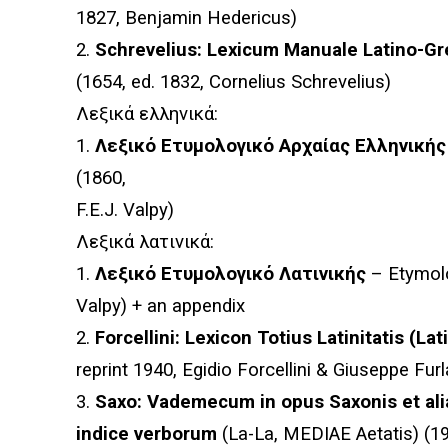
1827, Benjamin Hedericus)
2.
Schrevelius: Lexicum Manuale Latino-G
(1654, ed. 1832, Cornelius Schrevelius)
Λεξικά
ελληνικά
:
1.
Λεξικό
Ετυμολογικό
Αρχαίας Ελληνικής
(1860,
F.E.J. Valpy)
Λεξικά
λατινικά
:
1.
Λεξικό
Ετυμολογικό
Λατινικής
– Etymolo
Valpy) + an appendix
2.
Forcellini: Lexicon Totius Latinitatis (L
reprint 1940, Egidio Forcellini & Giuseppe Fur
3.
Saxo: Vademecum in opus Saxonis et al
indice verborum
(La-La, MEDIAE Aetatis) (19