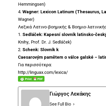
Hemmingsen)
4.
Wagner: Lexicon Latinum (Thesaurus, La
Wagner)
Λεξικά Λατινο-βοημικής & Βοημιο-λατινικής
1.
Sedl
áč
ek
:
Kapesn
í
slovn
í
k
latinsko
-č
esk
Knihy
,
Prof
.
Dr
.
J
.
Sedl
áč
ek
)
2.
Schenk: Slovník k
Caesarovým pamětem o válce galské – lat
Για περισσότερα:
http://linguax.com/lexica/
Γιώργος Λεκάκης
See Full Bio