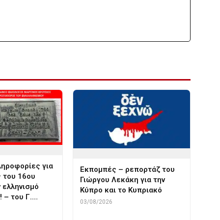
ληροφορίες για
Εκπομπές – ρεπορτάζ του
 του 16ου
Γιώργου Λεκάκη για την
ν ελληνισμό
Κύπρο και το Κυπριακό
 – του Γ.…
03/08/2026