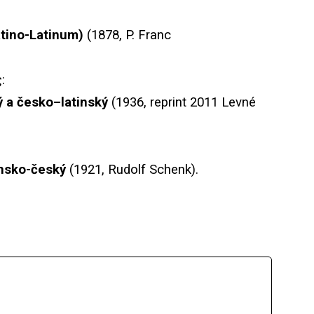
tino-Latinum)
(1878, P. Franc
:
ý
a
č
esko
–
latinsk
ý
(1936,
reprint
2011
Levn
é
insko-český
(1921, Rudolf Schenk).