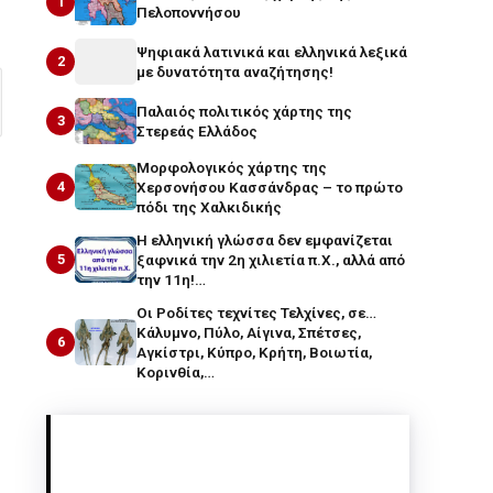
1
Πελοποννήσου
Ψηφιακά λατινικά και ελληνικά λεξικά
2
με δυνατότητα αναζήτησης!
Παλαιός πολιτικός χάρτης της
3
Στερεάς Ελλάδος
Μορφολογικός χάρτης της
4
Χερσονήσου Κασσάνδρας – το πρώτο
πόδι της Χαλκιδικής
Η ελληνική γλώσσα δεν εμφανίζεται
5
ξαφνικά την 2η χιλιετία π.Χ., αλλά από
την 11η!…
Οι Ροδίτες τεχνίτες Τελχίνες, σε…
Κάλυμνο, Πύλο, Αίγινα, Σπέτσες,
6
Αγκίστρι, Κύπρο, Κρήτη, Βοιωτία,
Κορινθία,…