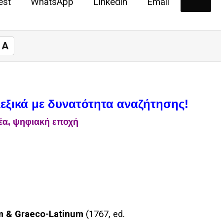
est
WhatsApp
Linkedin
Email
A
λεξικά με δυνατότητα αναζήτησης!
νέα, ψηφιακή εποχή
m & Graeco-Latinum
(1767, ed.