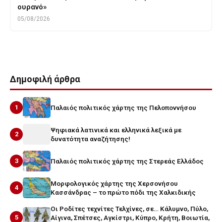
ουρανό»
05/08/2026
Δημοφιλή άρθρα
1
Παλαιός πολιτικός χάρτης της Πελοποννήσου
Ψηφιακά λατινικά και ελληνικά λεξικά με
2
δυνατότητα αναζήτησης!
3
Παλαιός πολιτικός χάρτης της Στερεάς Ελλάδος
Μορφολογικός χάρτης της Χερσονήσου
4
Κασσάνδρας – το πρώτο πόδι της Χαλκιδικής
Οι Ροδίτες τεχνίτες Τελχίνες, σε… Κάλυμνο, Πύλο,
5
Αίγινα, Σπέτσες, Αγκίστρι, Κύπρο, Κρήτη, Βοιωτία,